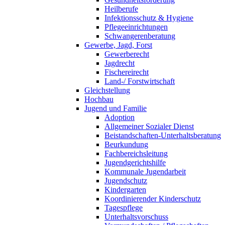
Heilberufe
Infektionsschutz & Hygiene
Pflegeeinrichtungen
Schwangerenberatung
Gewerbe, Jagd, Forst
Gewerberecht
Jagdrecht
Fischereirecht
Land-/ Forstwirtschaft
Gleichstellung
Hochbau
Jugend und Familie
Adoption
Allgemeiner Sozialer Dienst
Beistandschaften-Unterhaltsberatung
Beurkundung
Fachbereichsleitung
Jugendgerichtshilfe
Kommunale Jugendarbeit
Jugendschutz
Kindergarten
Koordinierender Kinderschutz
Tagespflege
Unterhaltsvorschuss