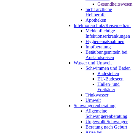
Gesundheitswesen
nicht-ärztliche
Heilberufe
Apotheken
Infektionsschutz/Reisemedizin
Meldepflichtige
Infektionserkrankungen
Hygienemaßnahmen
Impfberatung
Betäubungsmitteln bei
Auslandsreisen
Wasser und Umwelt
Schwimmen und Baden
Badestellen
EU-Badeseen
Hallen- und
Freibäder
Trinkwasser
Umwelt
Schwangerenberatung
Allgemeine
Schwangerenberatung
Ungewollt Schwanger
Beratung nach Geburt
Krise bei