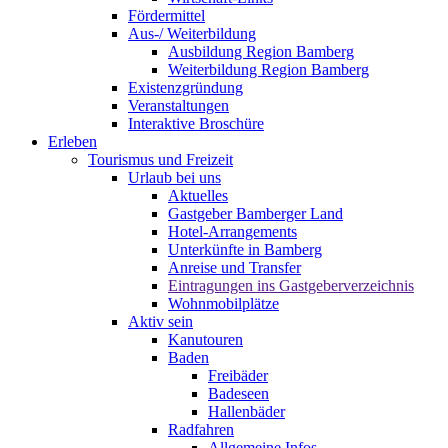
Fördermittel
Aus-/ Weiterbildung
Ausbildung Region Bamberg
Weiterbildung Region Bamberg
Existenzgründung
Veranstaltungen
Interaktive Broschüre
Erleben
Tourismus und Freizeit
Urlaub bei uns
Aktuelles
Gastgeber Bamberger Land
Hotel-Arrangements
Unterkünfte in Bamberg
Anreise und Transfer
Eintragungen ins Gastgeberverzeichnis
Wohnmobilplätze
Aktiv sein
Kanutouren
Baden
Freibäder
Badeseen
Hallenbäder
Radfahren
Allgemeine Infos