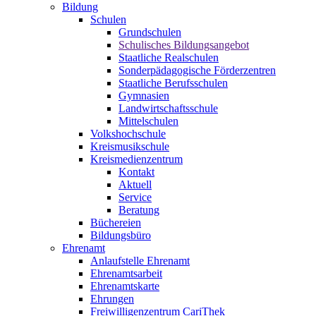
Bildung
Schulen
Grundschulen
Schulisches Bildungsangebot
Staatliche Realschulen
Sonderpädagogische Förderzentren
Staatliche Berufsschulen
Gymnasien
Landwirtschaftsschule
Mittelschulen
Volkshochschule
Kreismusikschule
Kreismedienzentrum
Kontakt
Aktuell
Service
Beratung
Büchereien
Bildungsbüro
Ehrenamt
Anlaufstelle Ehrenamt
Ehrenamtsarbeit
Ehrenamtskarte
Ehrungen
Freiwilligenzentrum CariThek