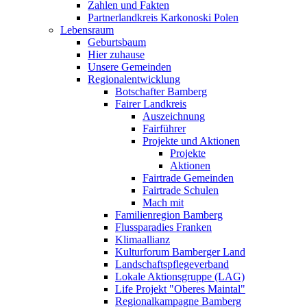
Zahlen und Fakten
Partnerlandkreis Karkonoski Polen
Lebensraum
Geburtsbaum
Hier zuhause
Unsere Gemeinden
Regionalentwicklung
Botschafter Bamberg
Fairer Landkreis
Auszeichnung
Fairführer
Projekte und Aktionen
Projekte
Aktionen
Fairtrade Gemeinden
Fairtrade Schulen
Mach mit
Familienregion Bamberg
Flussparadies Franken
Klimaallianz
Kulturforum Bamberger Land
Landschaftspflegeverband
Lokale Aktionsgruppe (LAG)
Life Projekt "Oberes Maintal"
Regionalkampagne Bamberg