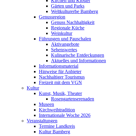
Kirchen und Klöster
Gärten und Parks
Weltkulturerbe Bamberg
Genussregion
Genuss Nachhaltigkeit
Regionale Küche
Weinkultur
Führungen und Pauschalen
Aktivangebote
Sehenswertes
Kulinarische Entdeckungen
Aktuelles und Informationen
Informationsmaterial
Hinweise für Anbieter
Nachhaltiger Tourismus
Freizeit mit dem VGN
Kultur
Kunst, Musik, Theater
Rosengartenserenaden
Museen
Kirchweihtradition
Internationale Woche 2026
Veranstaltungen
Termine Landkreis
Kultur Bamberg