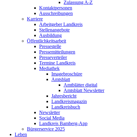
Zulassung A-Z
Kontaktpersonen
Ausschreibungen
Karriere
Arbeitgeber Landkreis
Stellenangebote
Ausbildung
Öffentlichkeitsarbeit
Pressestelle
Pressemitteilungen
Presseverteiler
Termine Landkreis
Mediathek
Imagebroschüre
Amtsblatt
Amtblätter digital
Amtsblatt Newsletter
Jahresbericht
Landkreismagazin
Landkreisbuch
Newsletter
Social Media
Landkreis Bamberg-App
Bürgerservice 2025
Leben