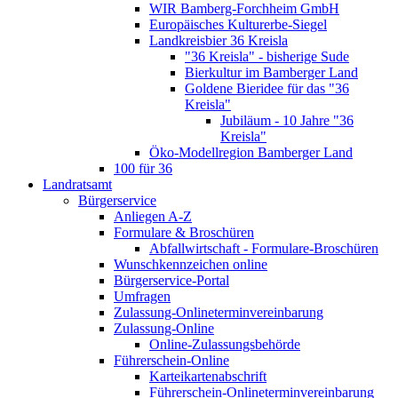
WIR Bamberg-Forchheim GmbH
Europäisches Kulturerbe-Siegel
Landkreisbier 36 Kreisla
"36 Kreisla" - bisherige Sude
Bierkultur im Bamberger Land
Goldene Bieridee für das "36
Kreisla"
Jubiläum - 10 Jahre "36
Kreisla"
Öko-Modellregion Bamberger Land
100 für 36
Landratsamt
Bürgerservice
Anliegen A-Z
Formulare & Broschüren
Abfallwirtschaft - Formulare-Broschüren
Wunschkennzeichen online
Bürgerservice-Portal
Umfragen
Zulassung-Onlineterminvereinbarung
Zulassung-Online
Online-Zulassungsbehörde
Führerschein-Online
Karteikartenabschrift
Führerschein-Onlineterminvereinbarung