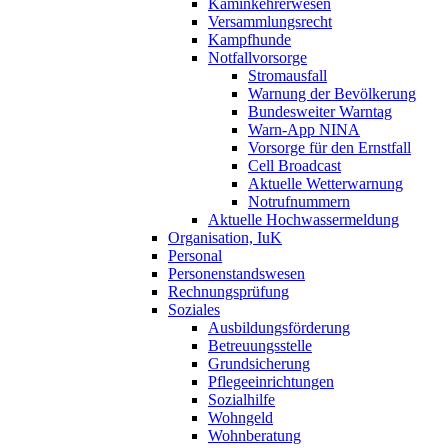
Kaminkehrerwesen
Versammlungsrecht
Kampfhunde
Notfallvorsorge
Stromausfall
Warnung der Bevölkerung
Bundesweiter Warntag
Warn-App NINA
Vorsorge für den Ernstfall
Cell Broadcast
Aktuelle Wetterwarnung
Notrufnummern
Aktuelle Hochwassermeldung
Organisation, IuK
Personal
Personenstandswesen
Rechnungsprüfung
Soziales
Ausbildungsförderung
Betreuungsstelle
Grundsicherung
Pflegeeinrichtungen
Sozialhilfe
Wohngeld
Wohnberatung