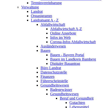
Terminvereinbarung
Verwaltung
Landrat
Organigramm
Landratsamt A - Z
Abfallwirtschaft
Abfallwirtschaft A-Z
Online Angebote
Infos im Web
Corona-Infos Abfallwirtschaft
Ausländerwesen
Bauen
Bauen - Bayern Portal
Bauen im Landkreis Bamberg
Digitaler Bauantrag
Büro Landrat
Datenschutzstelle
Finanzen
Führerscheinstelle
Gesundheitswesen
Badegewässer
Gesundheitswesen
Beruf und Gesundheit
Gutachten
Lebensmittel