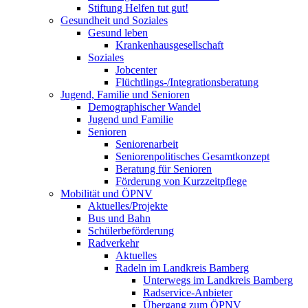
Stiftung Helfen tut gut!
Gesundheit und Soziales
Gesund leben
Krankenhausgesellschaft
Soziales
Jobcenter
Flüchtlings-/Integrationsberatung
Jugend, Familie und Senioren
Demographischer Wandel
Jugend und Familie
Senioren
Seniorenarbeit
Seniorenpolitisches Gesamtkonzept
Beratung für Senioren
Förderung von Kurzzeitpflege
Mobilität und ÖPNV
Aktuelles/Projekte
Bus und Bahn
Schülerbeförderung
Radverkehr
Aktuelles
Radeln im Landkreis Bamberg
Unterwegs im Landkreis Bamberg
Radservice-Anbieter
Übergang zum ÖPNV