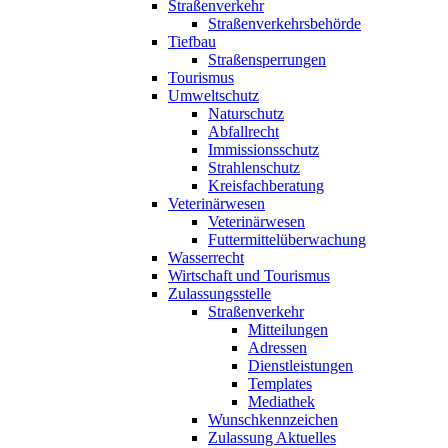
Straßenverkehr
Straßenverkehrsbehörde
Tiefbau
Straßensperrungen
Tourismus
Umweltschutz
Naturschutz
Abfallrecht
Immissionsschutz
Strahlenschutz
Kreisfachberatung
Veterinärwesen
Veterinärwesen
Futtermittelüberwachung
Wasserrecht
Wirtschaft und Tourismus
Zulassungsstelle
Straßenverkehr
Mitteilungen
Adressen
Dienstleistungen
Templates
Mediathek
Wunschkennzeichen
Zulassung Aktuelles