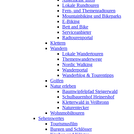
Lokale Rundtouren
Fern- und Themenradtouren
Mountainbiking und Bikeparks
E-Biking
Bett and Bike
Serviceanbieter
Radtourenportal
Klettern
Wandern
Lokale Wandertouren
Themenwanderwege
Nordic Walking
Wanderportal
Wanderblog & Tourentipps
Golfen
Natur erleben
Baumwipfelpfad Steigerwald
Schulbauernhof Heinershof
Kletterwald in Veilbronn
Naturentecker
Wohnmobiltouren
Sehenswertes
Tourismusfilm
Burgen und Schlösser