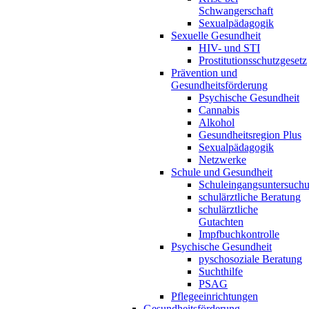
Schwangerschaft
Sexualpädagogik
Sexuelle Gesundheit
HIV- und STI
Prostitutionsschutzgesetz
Prävention und
Gesundheitsförderung
Psychische Gesundheit
Cannabis
Alkohol
Gesundheitsregion Plus
Sexualpädagogik
Netzwerke
Schule und Gesundheit
Schuleingangsuntersuch
schulärztliche Beratung
schulärztliche
Gutachten
Impfbuchkontrolle
Psychische Gesundheit
pyschosoziale Beratung
Suchthilfe
PSAG
Pflegeeinrichtungen
Gesundheitsförderung