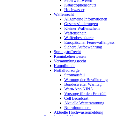
Feuerwehrwesen
Katastrophenschutz
Hochwasser
Waffenrecht
Allgemeine Informationen
Gesetzesänderungen
Kleiner Waffenschein
Waffenschein
Waffenbesitzkarte
Europäischer Feuerwaffenpass
Sichere Aufbewahrung
Sprengstoffrecht
Kaminkehrerwesen
Versammlungsrecht
Kampfhunde
Notfallvorsorge
Stromausfall
Warnung der Bevölkerung
Bundesweiter Warntag
Warn-App NINA
Vorsorge für den Ernstfall
Cell Broadcast
Aktuelle Wetterwarnung
Notrufnummern
Aktuelle Hochwassermeldung