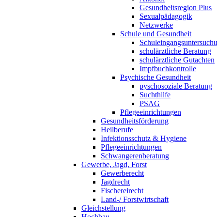
Gesundheitsregion Plus
Sexualpädagogik
Netzwerke
Schule und Gesundheit
Schuleingangsuntersuch
schulärztliche Beratung
schulärztliche Gutachten
Impfbuchkontrolle
Psychische Gesundheit
pyschosoziale Beratung
Suchthilfe
PSAG
Pflegeeinrichtungen
Gesundheitsförderung
Heilberufe
Infektionsschutz & Hygiene
Pflegeeinrichtungen
Schwangerenberatung
Gewerbe, Jagd, Forst
Gewerberecht
Jagdrecht
Fischereirecht
Land-/ Forstwirtschaft
Gleichstellung
Hochbau