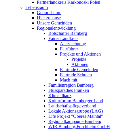
Partnerlandkreis Karkonoski Polen
Lebensraum
Geburtsbaum
Hier zuhause
Unsere Gemeinden
Regionalentwicklung
Botschafter Bamberg
Fairer Landkreis
Auszeichnung
Fairführer
Projekte und Aktionen
Projekte
Aktionen
Fairtrade Gemeinden
Fairtrade Schulen
Mach mit
Familienregion Bamberg
Flussparadies Franken
Klimaallianz
Kulturforum Bamberger Land
Landschaftspflegeverband
Lokale Aktionsgruppe (LAG)
Life Projekt "Oberes Maintal"
Regionalkampagne Bamberg
WIR Bamberg-Forchheim GmbH