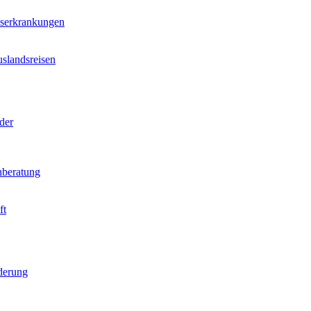
nserkrankungen
slandsreisen
der
beratung
ft
derung