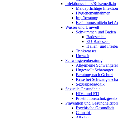
Infektionsschutz/Reisemedizin
Meldepflichtige Infektio
Hygienemaßnahmen
Impfberatung
Betäubungsmitteln bei Au
Wasser und Umwelt
Schwimmen und Baden
Badestellen
EU-Badeseen
Hallen- und Freibä
Trinkwasser
Umwelt
Schwangerenberatung
Allgemeine Schwangeren
Ungewollt Schwanger
Beratung nach Geburt
Krise bei Schwangerscha
Sexualpädagogik
Sexuelle Gesundheit
HIV- und STI
Prostitutionsschutzgesetz
Prävention und Gesundheitsför
Psychische Gesundheit
Cannabis
Alkohol