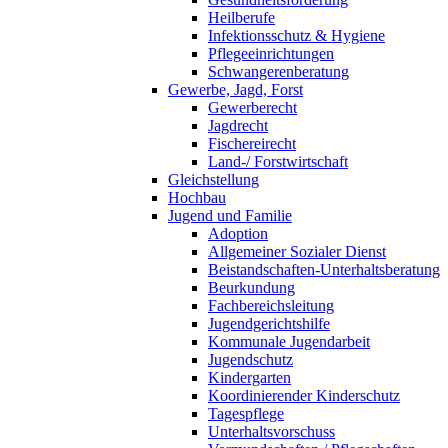
Heilberufe
Infektionsschutz & Hygiene
Pflegeeinrichtungen
Schwangerenberatung
Gewerbe, Jagd, Forst
Gewerberecht
Jagdrecht
Fischereirecht
Land-/ Forstwirtschaft
Gleichstellung
Hochbau
Jugend und Familie
Adoption
Allgemeiner Sozialer Dienst
Beistandschaften-Unterhaltsberatung
Beurkundung
Fachbereichsleitung
Jugendgerichtshilfe
Kommunale Jugendarbeit
Jugendschutz
Kindergarten
Koordinierender Kinderschutz
Tagespflege
Unterhaltsvorschuss