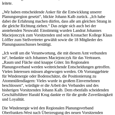
leitete.
„Wir haben entscheidende Anker für die Entwicklung unserer
Planungsregion gesetzt“, blickte Johann Kalb zurück. „Ich habe
dabei die Erfahrung machen dürfen, dass alle am gleichen Strang in
die gleiche Richtung ziehen.“ Das zeigte sich auch bei der
anstehenden Neuwahl: Einstimmig wurden Landrat Johannes
Maciejonczyk zum Vorsitzenden und sein Kronacher Kollege Klaus
Löffler zum Stellvertreter gewählt sowie die 18 Mitglieder des
Planungsausschusses bestätigt.
„Ich weiß um die Verantwortung, die mit diesem Amt verbunden
ist“, bedankte sich Johannes Maciejonczyk für das Vertrauen.
„Raum und Fläche sind knappe Güter. Im Regionalen
Planungsverband werden weitreichende Entscheidungen getroffen.
Vielen Interessen müssen abgewogen werden. Ob Vorranggebiete
für Windenergie oder Bodenschätze, die Positionierung zu
Atommüllendlagern: Vieles wurde in großem Einvernehmen
beschlossen“, würdigte er die Arbeit des Verbandes und des
bisherigen Vorsitzenden Johann Kalb. Dem ebenfalls scheidenden
Geschäftsführer Harald Krug dankte er für die große Zuverlässigkeit
und Loyalität.
Die Windenergie wird den Regionalen Planungsverband
Oberfranken-West nach Überzeugung des neuen Vorsitzenden