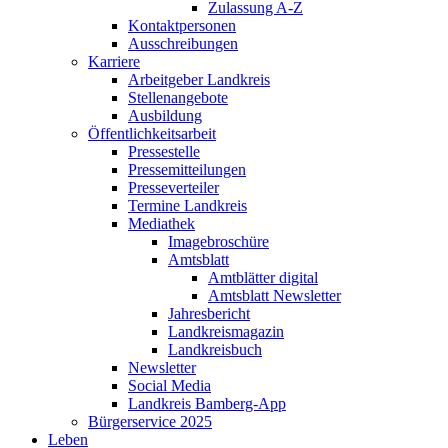
Zulassung A-Z
Kontaktpersonen
Ausschreibungen
Karriere
Arbeitgeber Landkreis
Stellenangebote
Ausbildung
Öffentlichkeitsarbeit
Pressestelle
Pressemitteilungen
Presseverteiler
Termine Landkreis
Mediathek
Imagebroschüre
Amtsblatt
Amtblätter digital
Amtsblatt Newsletter
Jahresbericht
Landkreismagazin
Landkreisbuch
Newsletter
Social Media
Landkreis Bamberg-App
Bürgerservice 2025
Leben