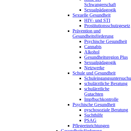
Schwangerschaft
Sexualpädagogik
Sexuelle Gesundheit
HIV- und STI
Prostitutionsschutzgesetz
Prävention und
Gesundheitsförderung
Psychische Gesundheit
Cannabis
Alkohol
Gesundheitsregion Plus
Sexualpädagogik
Netzwerke
Schule und Gesundheit
Schuleingangsuntersuch
schulärztliche Beratung
schulärztliche
Gutachten
Impfbuchkontrolle
Psychische Gesundheit
pyschosoziale Beratung
Suchthilfe
PSAG
Pflegeeinrichtungen
Gesundheitsförderung