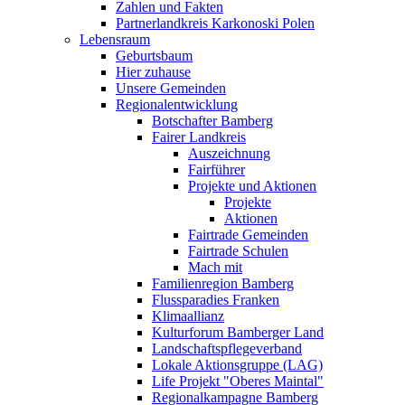
Zahlen und Fakten
Partnerlandkreis Karkonoski Polen
Lebensraum
Geburtsbaum
Hier zuhause
Unsere Gemeinden
Regionalentwicklung
Botschafter Bamberg
Fairer Landkreis
Auszeichnung
Fairführer
Projekte und Aktionen
Projekte
Aktionen
Fairtrade Gemeinden
Fairtrade Schulen
Mach mit
Familienregion Bamberg
Flussparadies Franken
Klimaallianz
Kulturforum Bamberger Land
Landschaftspflegeverband
Lokale Aktionsgruppe (LAG)
Life Projekt "Oberes Maintal"
Regionalkampagne Bamberg