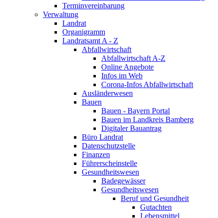
Terminvereinbarung
Verwaltung
Landrat
Organigramm
Landratsamt A - Z
Abfallwirtschaft
Abfallwirtschaft A-Z
Online Angebote
Infos im Web
Corona-Infos Abfallwirtschaft
Ausländerwesen
Bauen
Bauen - Bayern Portal
Bauen im Landkreis Bamberg
Digitaler Bauantrag
Büro Landrat
Datenschutzstelle
Finanzen
Führerscheinstelle
Gesundheitswesen
Badegewässer
Gesundheitswesen
Beruf und Gesundheit
Gutachten
Lebensmittel