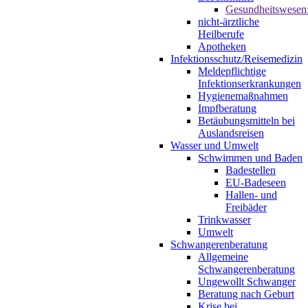
Gesundheitswesen
nicht-ärztliche
Heilberufe
Apotheken
Infektionsschutz/Reisemedizin
Meldepflichtige
Infektionserkrankungen
Hygienemaßnahmen
Impfberatung
Betäubungsmitteln bei
Auslandsreisen
Wasser und Umwelt
Schwimmen und Baden
Badestellen
EU-Badeseen
Hallen- und
Freibäder
Trinkwasser
Umwelt
Schwangerenberatung
Allgemeine
Schwangerenberatung
Ungewollt Schwanger
Beratung nach Geburt
Krise bei