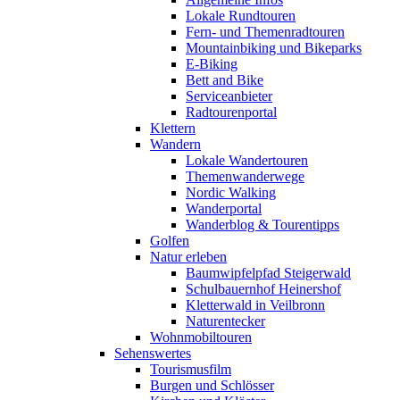
Lokale Rundtouren
Fern- und Themenradtouren
Mountainbiking und Bikeparks
E-Biking
Bett and Bike
Serviceanbieter
Radtourenportal
Klettern
Wandern
Lokale Wandertouren
Themenwanderwege
Nordic Walking
Wanderportal
Wanderblog & Tourentipps
Golfen
Natur erleben
Baumwipfelpfad Steigerwald
Schulbauernhof Heinershof
Kletterwald in Veilbronn
Naturentecker
Wohnmobiltouren
Sehenswertes
Tourismusfilm
Burgen und Schlösser