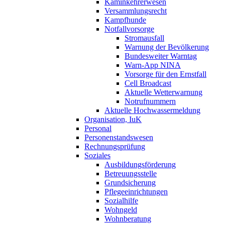
Kaminkehrerwesen
Versammlungsrecht
Kampfhunde
Notfallvorsorge
Stromausfall
Warnung der Bevölkerung
Bundesweiter Warntag
Warn-App NINA
Vorsorge für den Ernstfall
Cell Broadcast
Aktuelle Wetterwarnung
Notrufnummern
Aktuelle Hochwassermeldung
Organisation, IuK
Personal
Personenstandswesen
Rechnungsprüfung
Soziales
Ausbildungsförderung
Betreuungsstelle
Grundsicherung
Pflegeeinrichtungen
Sozialhilfe
Wohngeld
Wohnberatung