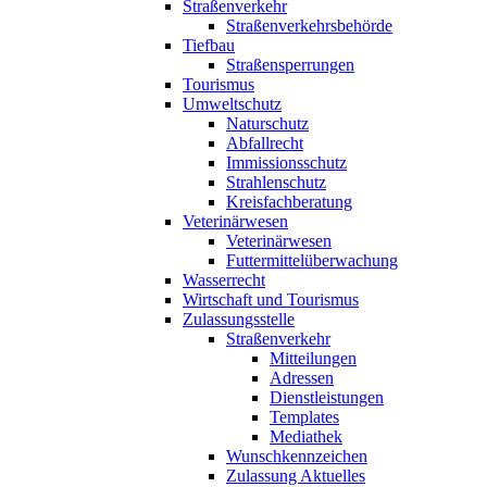
Straßenverkehr
Straßenverkehrsbehörde
Tiefbau
Straßensperrungen
Tourismus
Umweltschutz
Naturschutz
Abfallrecht
Immissionsschutz
Strahlenschutz
Kreisfachberatung
Veterinärwesen
Veterinärwesen
Futtermittelüberwachung
Wasserrecht
Wirtschaft und Tourismus
Zulassungsstelle
Straßenverkehr
Mitteilungen
Adressen
Dienstleistungen
Templates
Mediathek
Wunschkennzeichen
Zulassung Aktuelles