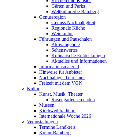
Kirchen und Klöster
Gärten und Parks
Weltkulturerbe Bamberg
Genussregion
Genuss Nachhaltigkeit
Regionale Küche
Weinkultur
Führungen und Pauschalen
Aktivangebote
Sehenswertes
Kulinarische Entdeckungen
Aktuelles und Informationen
Informationsmaterial
Hinweise für Anbieter
Nachhaltiger Tourismus
Freizeit mit dem VGN
Kultur
Kunst, Musik, Theater
Rosengartenserenaden
Museen
Kirchweihtradition
Internationale Woche 2026
Veranstaltungen
Termine Landkreis
Kultur Bamberg