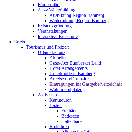
Fördermittel
Aus-/ Weiterbildung
Ausbildung Region Bamberg
Weiterbildung Region Bamberg
Existenzgründung
Veranstaltungen
Interaktive Broschüre
Erleben
Tourismus und Freizeit
Urlaub bei uns
Aktuelles
Gastgeber Bamberger Land
Hotel-Arrangements
Unterkünfte in Bamberg
Anreise und Transfer
Eintragungen ins Gastgeberverzeichnis
Wohnmobilplätze
Aktiv sein
Kanutouren
Baden
Freibäder
Badeseen
Hallenbäder
Radfahren
Allgemeine Infos