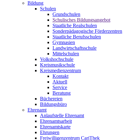
Bildung
Schulen
Grundschulen
Schulisches Bildungsangebot
Staatliche Realschulen
Sonderpädagogische Förderzentren
Staatliche Berufsschulen
Gymnasien
Landwirtschaftsschule
Mittelschulen
Volkshochschule
Kreismusikschule
Kreismedienzentrum
Kontakt
Aktuell
Service
Beratung
Büchereien
Bildungsbüro
Ehrenamt
Anlaufstelle Ehrenamt
Ehrenamtsarbeit
Ehrenamtskarte
Ehrungen
Freiwilligenzentrum CariThek