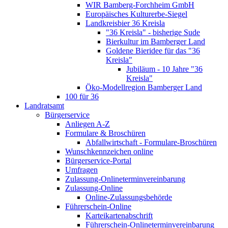
WIR Bamberg-Forchheim GmbH
Europäisches Kulturerbe-Siegel
Landkreisbier 36 Kreisla
"36 Kreisla" - bisherige Sude
Bierkultur im Bamberger Land
Goldene Bieridee für das "36
Kreisla"
Jubiläum - 10 Jahre "36
Kreisla"
Öko-Modellregion Bamberger Land
100 für 36
Landratsamt
Bürgerservice
Anliegen A-Z
Formulare & Broschüren
Abfallwirtschaft - Formulare-Broschüren
Wunschkennzeichen online
Bürgerservice-Portal
Umfragen
Zulassung-Onlineterminvereinbarung
Zulassung-Online
Online-Zulassungsbehörde
Führerschein-Online
Karteikartenabschrift
Führerschein-Onlineterminvereinbarung