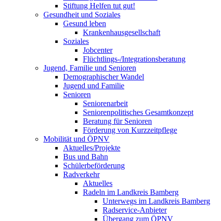
Stiftung Helfen tut gut!
Gesundheit und Soziales
Gesund leben
Krankenhausgesellschaft
Soziales
Jobcenter
Flüchtlings-/Integrationsberatung
Jugend, Familie und Senioren
Demographischer Wandel
Jugend und Familie
Senioren
Seniorenarbeit
Seniorenpolitisches Gesamtkonzept
Beratung für Senioren
Förderung von Kurzzeitpflege
Mobilität und ÖPNV
Aktuelles/Projekte
Bus und Bahn
Schülerbeförderung
Radverkehr
Aktuelles
Radeln im Landkreis Bamberg
Unterwegs im Landkreis Bamberg
Radservice-Anbieter
Übergang zum ÖPNV