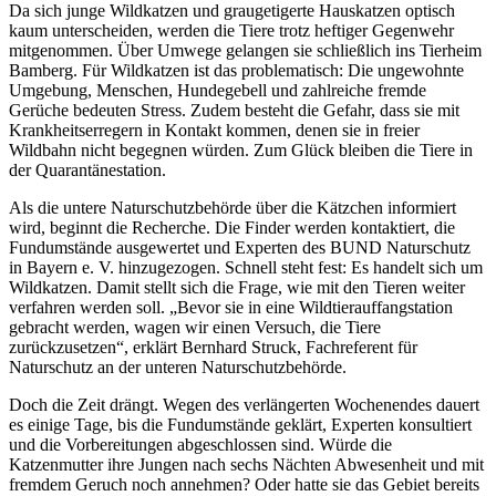
Da sich junge Wildkatzen und graugetigerte Hauskatzen optisch
kaum unterscheiden, werden die Tiere trotz heftiger Gegenwehr
mitgenommen. Über Umwege gelangen sie schließlich ins Tierheim
Bamberg. Für Wildkatzen ist das problematisch: Die ungewohnte
Umgebung, Menschen, Hundegebell und zahlreiche fremde
Gerüche bedeuten Stress. Zudem besteht die Gefahr, dass sie mit
Krankheitserregern in Kontakt kommen, denen sie in freier
Wildbahn nicht begegnen würden. Zum Glück bleiben die Tiere in
der Quarantänestation.
Als die untere Naturschutzbehörde über die Kätzchen informiert
wird, beginnt die Recherche. Die Finder werden kontaktiert, die
Fundumstände ausgewertet und Experten des BUND Naturschutz
in Bayern e. V. hinzugezogen. Schnell steht fest: Es handelt sich um
Wildkatzen. Damit stellt sich die Frage, wie mit den Tieren weiter
verfahren werden soll. „Bevor sie in eine Wildtierauffangstation
gebracht werden, wagen wir einen Versuch, die Tiere
zurückzusetzen“, erklärt Bernhard Struck, Fachreferent für
Naturschutz an der unteren Naturschutzbehörde.
Doch die Zeit drängt. Wegen des verlängerten Wochenendes dauert
es einige Tage, bis die Fundumstände geklärt, Experten konsultiert
und die Vorbereitungen abgeschlossen sind. Würde die
Katzenmutter ihre Jungen nach sechs Nächten Abwesenheit und mit
fremdem Geruch noch annehmen? Oder hatte sie das Gebiet bereits