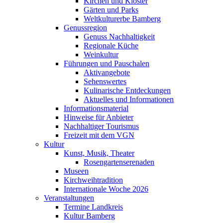
Kirchen und Klöster
Gärten und Parks
Weltkulturerbe Bamberg
Genussregion
Genuss Nachhaltigkeit
Regionale Küche
Weinkultur
Führungen und Pauschalen
Aktivangebote
Sehenswertes
Kulinarische Entdeckungen
Aktuelles und Informationen
Informationsmaterial
Hinweise für Anbieter
Nachhaltiger Tourismus
Freizeit mit dem VGN
Kultur
Kunst, Musik, Theater
Rosengartenserenaden
Museen
Kirchweihtradition
Internationale Woche 2026
Veranstaltungen
Termine Landkreis
Kultur Bamberg