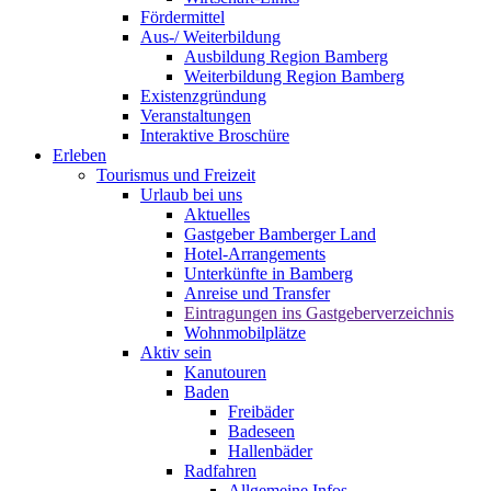
Fördermittel
Aus-/ Weiterbildung
Ausbildung Region Bamberg
Weiterbildung Region Bamberg
Existenzgründung
Veranstaltungen
Interaktive Broschüre
Erleben
Tourismus und Freizeit
Urlaub bei uns
Aktuelles
Gastgeber Bamberger Land
Hotel-Arrangements
Unterkünfte in Bamberg
Anreise und Transfer
Eintragungen ins Gastgeberverzeichnis
Wohnmobilplätze
Aktiv sein
Kanutouren
Baden
Freibäder
Badeseen
Hallenbäder
Radfahren
Allgemeine Infos