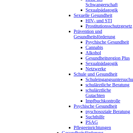
Schwangerschaft
Sexualpädagogik
Sexuelle Gesundheit
HIV- und STI
Prostitutionsschutzgesetz
Prävention und
Gesundheitsförderung
Psychische Gesundheit
Cannabis
Alkohol
Gesundheitsregion Plus
Sexualpädagogik
Netzwerke
Schule und Gesundheit
Schuleingangsuntersuch
schulärztliche Beratung
schulärztliche
Gutachten
Impfbuchkontrolle
Psychische Gesundheit
pyschosoziale Beratung
Suchthilfe
PSAG
Pflegeeinrichtungen
Gesundheitsförderung