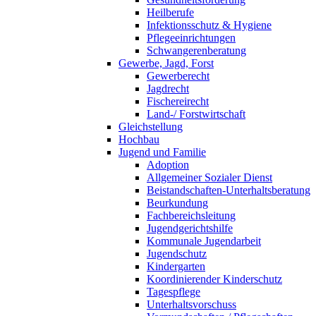
Heilberufe
Infektionsschutz & Hygiene
Pflegeeinrichtungen
Schwangerenberatung
Gewerbe, Jagd, Forst
Gewerberecht
Jagdrecht
Fischereirecht
Land-/ Forstwirtschaft
Gleichstellung
Hochbau
Jugend und Familie
Adoption
Allgemeiner Sozialer Dienst
Beistandschaften-Unterhaltsberatung
Beurkundung
Fachbereichsleitung
Jugendgerichtshilfe
Kommunale Jugendarbeit
Jugendschutz
Kindergarten
Koordinierender Kinderschutz
Tagespflege
Unterhaltsvorschuss