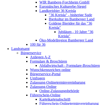
WIR Bamberg-Forchheim GmbH
Europäisches Kulturerbe-Siegel
Landkreisbier 36 Kreisla
"36 Kreisla" - bisherige Sude
Bierkultur im Bamberger Land
Goldene Bieridee für das "36
Kreisla"
Jubiläum - 10 Jahre "36
Kreisla"
Öko-Modellregion Bamberger Land
100 für 36
Landratsamt
Bürgerservice
Anliegen A-Z
Formulare & Broschüren
Abfallwirtschaft - Formulare-Broschüren
Wunschkennzeichen online
Bürgerservice-Portal
Umfragen
Zulassung-Onlineterminvereinbarung
Zulassung-Online
Online-Zulassungsbehörde
Führerschein-Online
Karteikartenabschrift
Führerschein-Onlineterminvereinbarung