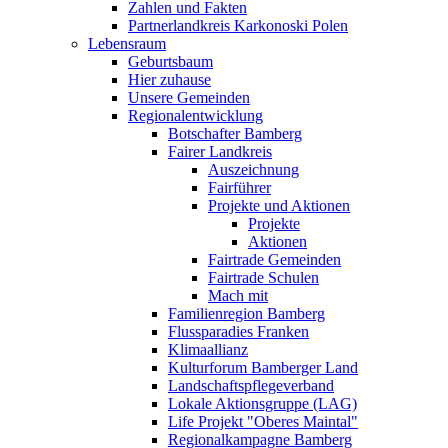
Zahlen und Fakten
Partnerlandkreis Karkonoski Polen
Lebensraum
Geburtsbaum
Hier zuhause
Unsere Gemeinden
Regionalentwicklung
Botschafter Bamberg
Fairer Landkreis
Auszeichnung
Fairführer
Projekte und Aktionen
Projekte
Aktionen
Fairtrade Gemeinden
Fairtrade Schulen
Mach mit
Familienregion Bamberg
Flussparadies Franken
Klimaallianz
Kulturforum Bamberger Land
Landschaftspflegeverband
Lokale Aktionsgruppe (LAG)
Life Projekt "Oberes Maintal"
Regionalkampagne Bamberg