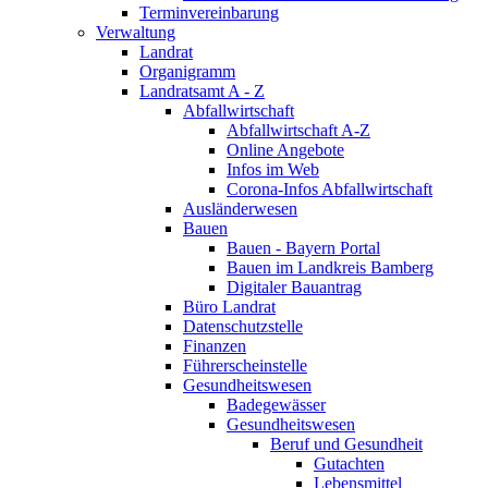
Terminvereinbarung
Verwaltung
Landrat
Organigramm
Landratsamt A - Z
Abfallwirtschaft
Abfallwirtschaft A-Z
Online Angebote
Infos im Web
Corona-Infos Abfallwirtschaft
Ausländerwesen
Bauen
Bauen - Bayern Portal
Bauen im Landkreis Bamberg
Digitaler Bauantrag
Büro Landrat
Datenschutzstelle
Finanzen
Führerscheinstelle
Gesundheitswesen
Badegewässer
Gesundheitswesen
Beruf und Gesundheit
Gutachten
Lebensmittel