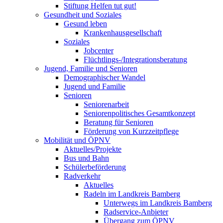
Stiftung Helfen tut gut!
Gesundheit und Soziales
Gesund leben
Krankenhausgesellschaft
Soziales
Jobcenter
Flüchtlings-/Integrationsberatung
Jugend, Familie und Senioren
Demographischer Wandel
Jugend und Familie
Senioren
Seniorenarbeit
Seniorenpolitisches Gesamtkonzept
Beratung für Senioren
Förderung von Kurzzeitpflege
Mobilität und ÖPNV
Aktuelles/Projekte
Bus und Bahn
Schülerbeförderung
Radverkehr
Aktuelles
Radeln im Landkreis Bamberg
Unterwegs im Landkreis Bamberg
Radservice-Anbieter
Übergang zum ÖPNV