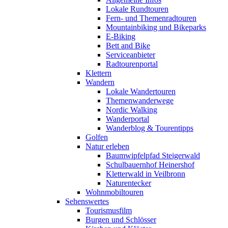
Lokale Rundtouren
Fern- und Themenradtouren
Mountainbiking und Bikeparks
E-Biking
Bett and Bike
Serviceanbieter
Radtourenportal
Klettern
Wandern
Lokale Wandertouren
Themenwanderwege
Nordic Walking
Wanderportal
Wanderblog & Tourentipps
Golfen
Natur erleben
Baumwipfelpfad Steigerwald
Schulbauernhof Heinershof
Kletterwald in Veilbronn
Naturentecker
Wohnmobiltouren
Sehenswertes
Tourismusfilm
Burgen und Schlösser