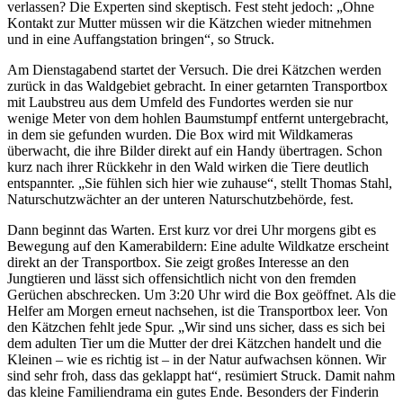
verlassen? Die Experten sind skeptisch. Fest steht jedoch: „Ohne
Kontakt zur Mutter müssen wir die Kätzchen wieder mitnehmen
und in eine Auffangstation bringen“, so Struck.
Am Dienstagabend startet der Versuch. Die drei Kätzchen werden
zurück in das Waldgebiet gebracht. In einer getarnten Transportbox
mit Laubstreu aus dem Umfeld des Fundortes werden sie nur
wenige Meter von dem hohlen Baumstumpf entfernt untergebracht,
in dem sie gefunden wurden. Die Box wird mit Wildkameras
überwacht, die ihre Bilder direkt auf ein Handy übertragen. Schon
kurz nach ihrer Rückkehr in den Wald wirken die Tiere deutlich
entspannter. „Sie fühlen sich hier wie zuhause“, stellt Thomas Stahl,
Naturschutzwächter an der unteren Naturschutzbehörde, fest.
Dann beginnt das Warten. Erst kurz vor drei Uhr morgens gibt es
Bewegung auf den Kamerabildern: Eine adulte Wildkatze erscheint
direkt an der Transportbox. Sie zeigt großes Interesse an den
Jungtieren und lässt sich offensichtlich nicht von den fremden
Gerüchen abschrecken. Um 3:20 Uhr wird die Box geöffnet. Als die
Helfer am Morgen erneut nachsehen, ist die Transportbox leer. Von
den Kätzchen fehlt jede Spur. „Wir sind uns sicher, dass es sich bei
dem adulten Tier um die Mutter der drei Kätzchen handelt und die
Kleinen – wie es richtig ist – in der Natur aufwachsen können. Wir
sind sehr froh, dass das geklappt hat“, resümiert Struck. Damit nahm
das kleine Familiendrama ein gutes Ende. Besonders der Finderin