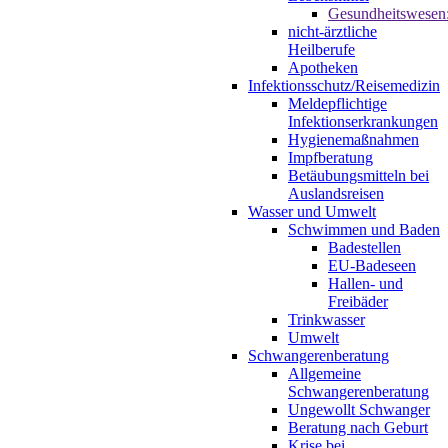
Gesundheitswesen
nicht-ärztliche
Heilberufe
Apotheken
Infektionsschutz/Reisemedizin
Meldepflichtige
Infektionserkrankungen
Hygienemaßnahmen
Impfberatung
Betäubungsmitteln bei
Auslandsreisen
Wasser und Umwelt
Schwimmen und Baden
Badestellen
EU-Badeseen
Hallen- und
Freibäder
Trinkwasser
Umwelt
Schwangerenberatung
Allgemeine
Schwangerenberatung
Ungewollt Schwanger
Beratung nach Geburt
Krise bei