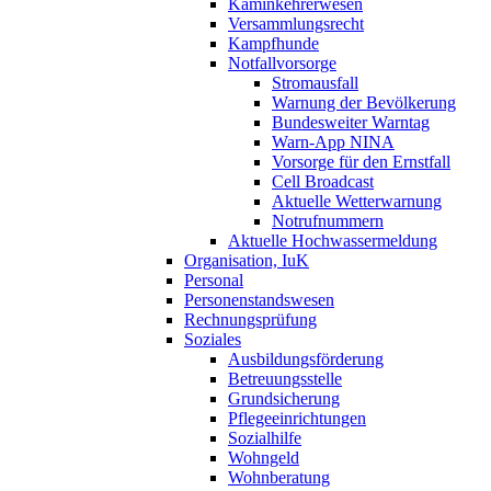
Kaminkehrerwesen
Versammlungsrecht
Kampfhunde
Notfallvorsorge
Stromausfall
Warnung der Bevölkerung
Bundesweiter Warntag
Warn-App NINA
Vorsorge für den Ernstfall
Cell Broadcast
Aktuelle Wetterwarnung
Notrufnummern
Aktuelle Hochwassermeldung
Organisation, IuK
Personal
Personenstandswesen
Rechnungsprüfung
Soziales
Ausbildungsförderung
Betreuungsstelle
Grundsicherung
Pflegeeinrichtungen
Sozialhilfe
Wohngeld
Wohnberatung