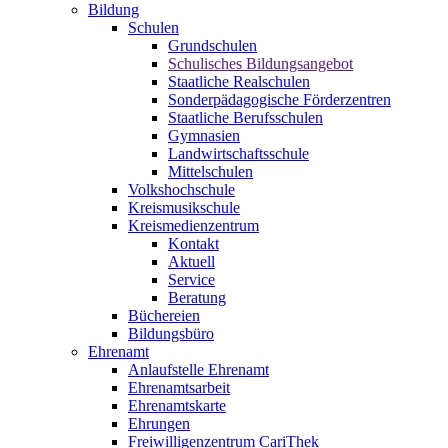
Bildung
Schulen
Grundschulen
Schulisches Bildungsangebot
Staatliche Realschulen
Sonderpädagogische Förderzentren
Staatliche Berufsschulen
Gymnasien
Landwirtschaftsschule
Mittelschulen
Volkshochschule
Kreismusikschule
Kreismedienzentrum
Kontakt
Aktuell
Service
Beratung
Büchereien
Bildungsbüro
Ehrenamt
Anlaufstelle Ehrenamt
Ehrenamtsarbeit
Ehrenamtskarte
Ehrungen
Freiwilligenzentrum CariThek