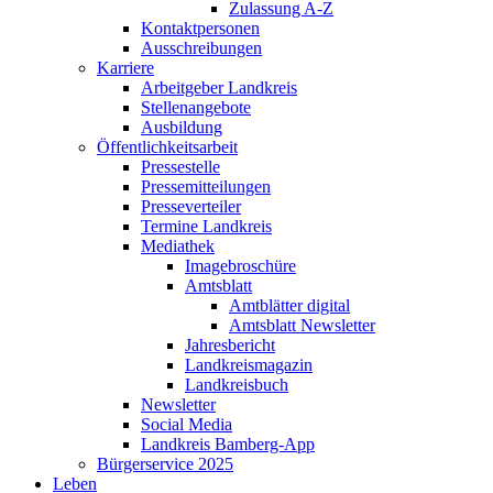
Zulassung A-Z
Kontaktpersonen
Ausschreibungen
Karriere
Arbeitgeber Landkreis
Stellenangebote
Ausbildung
Öffentlichkeitsarbeit
Pressestelle
Pressemitteilungen
Presseverteiler
Termine Landkreis
Mediathek
Imagebroschüre
Amtsblatt
Amtblätter digital
Amtsblatt Newsletter
Jahresbericht
Landkreismagazin
Landkreisbuch
Newsletter
Social Media
Landkreis Bamberg-App
Bürgerservice 2025
Leben