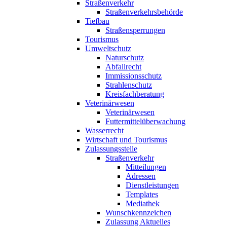
Straßenverkehr
Straßenverkehrsbehörde
Tiefbau
Straßensperrungen
Tourismus
Umweltschutz
Naturschutz
Abfallrecht
Immissionsschutz
Strahlenschutz
Kreisfachberatung
Veterinärwesen
Veterinärwesen
Futtermittelüberwachung
Wasserrecht
Wirtschaft und Tourismus
Zulassungsstelle
Straßenverkehr
Mitteilungen
Adressen
Dienstleistungen
Templates
Mediathek
Wunschkennzeichen
Zulassung Aktuelles