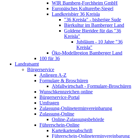
WIR Bamberg-Forchheim GmbH
Europäisches Kulturerbe-Siegel
Landkreisbier 36 Kreisla
"36 Kreisla" - bisherige Sude
Bierkultur im Bamberger Land
Goldene Bieridee für das "36
Kreisla"
Jubiläum - 10 Jahre "36
Kreisla"
Öko-Modellregion Bamberger Land
100 für 36
Landratsamt
Bürgerservice
Anliegen A-Z
Formulare & Broschüren
Abfallwirtschaft - Formulare-Broschüren
Wunschkennzeichen online
Bürgerservice-Portal
Umfragen
Zulassung-Onlineterminvereinbarung
Zulassung-Online
Online-Zulassungsbehörde
Führerschein-Online
Karteikartenabschrift
Führerschein-Onlineterminvereinbarung