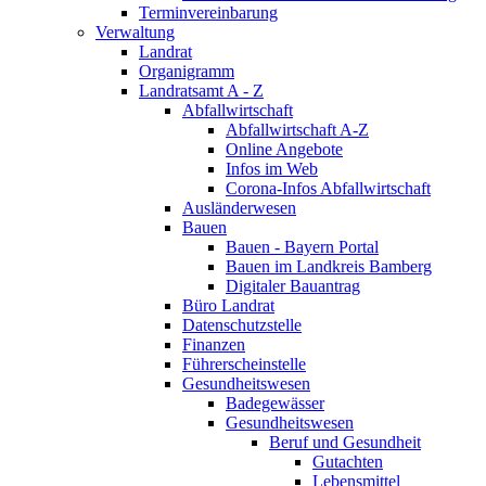
Terminvereinbarung
Verwaltung
Landrat
Organigramm
Landratsamt A - Z
Abfallwirtschaft
Abfallwirtschaft A-Z
Online Angebote
Infos im Web
Corona-Infos Abfallwirtschaft
Ausländerwesen
Bauen
Bauen - Bayern Portal
Bauen im Landkreis Bamberg
Digitaler Bauantrag
Büro Landrat
Datenschutzstelle
Finanzen
Führerscheinstelle
Gesundheitswesen
Badegewässer
Gesundheitswesen
Beruf und Gesundheit
Gutachten
Lebensmittel