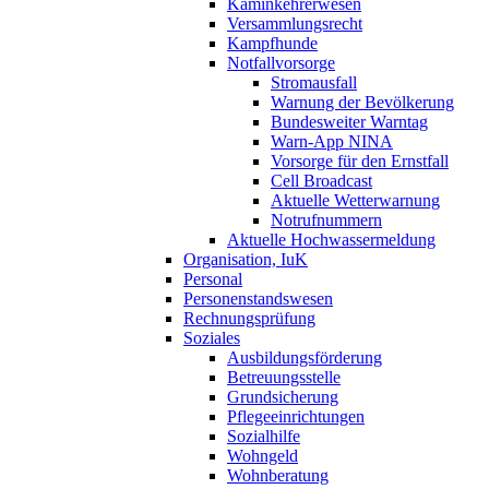
Kaminkehrerwesen
Versammlungsrecht
Kampfhunde
Notfallvorsorge
Stromausfall
Warnung der Bevölkerung
Bundesweiter Warntag
Warn-App NINA
Vorsorge für den Ernstfall
Cell Broadcast
Aktuelle Wetterwarnung
Notrufnummern
Aktuelle Hochwassermeldung
Organisation, IuK
Personal
Personenstandswesen
Rechnungsprüfung
Soziales
Ausbildungsförderung
Betreuungsstelle
Grundsicherung
Pflegeeinrichtungen
Sozialhilfe
Wohngeld
Wohnberatung