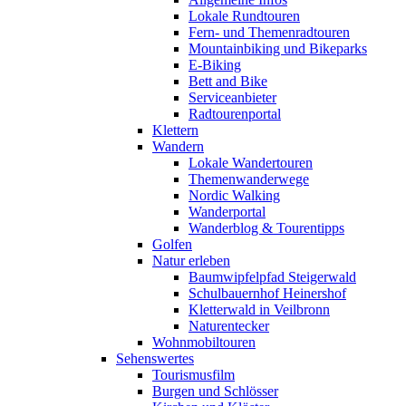
Lokale Rundtouren
Fern- und Themenradtouren
Mountainbiking und Bikeparks
E-Biking
Bett and Bike
Serviceanbieter
Radtourenportal
Klettern
Wandern
Lokale Wandertouren
Themenwanderwege
Nordic Walking
Wanderportal
Wanderblog & Tourentipps
Golfen
Natur erleben
Baumwipfelpfad Steigerwald
Schulbauernhof Heinershof
Kletterwald in Veilbronn
Naturentecker
Wohnmobiltouren
Sehenswertes
Tourismusfilm
Burgen und Schlösser