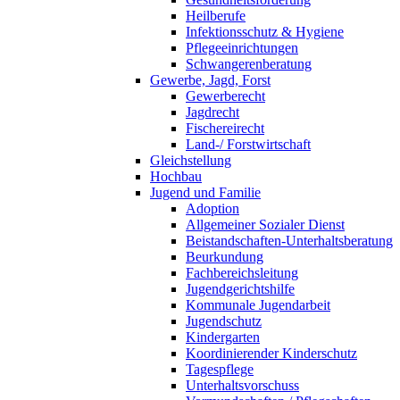
Heilberufe
Infektionsschutz & Hygiene
Pflegeeinrichtungen
Schwangerenberatung
Gewerbe, Jagd, Forst
Gewerberecht
Jagdrecht
Fischereirecht
Land-/ Forstwirtschaft
Gleichstellung
Hochbau
Jugend und Familie
Adoption
Allgemeiner Sozialer Dienst
Beistandschaften-Unterhaltsberatung
Beurkundung
Fachbereichsleitung
Jugendgerichtshilfe
Kommunale Jugendarbeit
Jugendschutz
Kindergarten
Koordinierender Kinderschutz
Tagespflege
Unterhaltsvorschuss