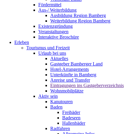
Fördermittel
Aus-/ Weiterbildung
Ausbildung Region Bamberg
Weiterbildung Region Bamberg
Existenzgründung
Veranstaltungen
Interaktive Broschüre
Erleben
Tourismus und Freizeit
Urlaub bei uns
Aktuelles
Gastgeber Bamberger Land
Hotel-Arrangements
Unterkünfte in Bamberg
Anreise und Transfer
Eintragungen ins Gastgeberverzeichnis
Wohnmobilplätze
Aktiv sein
Kanutouren
Baden
Freibäder
Badeseen
Hallenbäder
Radfahren
Allgemeine Infos