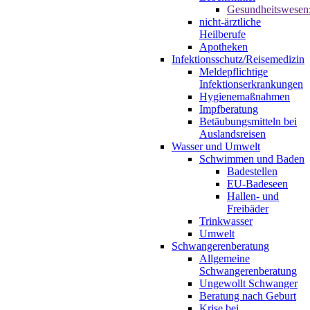
Gesundheitswesen
nicht-ärztliche
Heilberufe
Apotheken
Infektionsschutz/Reisemedizin
Meldepflichtige
Infektionserkrankungen
Hygienemaßnahmen
Impfberatung
Betäubungsmitteln bei
Auslandsreisen
Wasser und Umwelt
Schwimmen und Baden
Badestellen
EU-Badeseen
Hallen- und
Freibäder
Trinkwasser
Umwelt
Schwangerenberatung
Allgemeine
Schwangerenberatung
Ungewollt Schwanger
Beratung nach Geburt
Krise bei