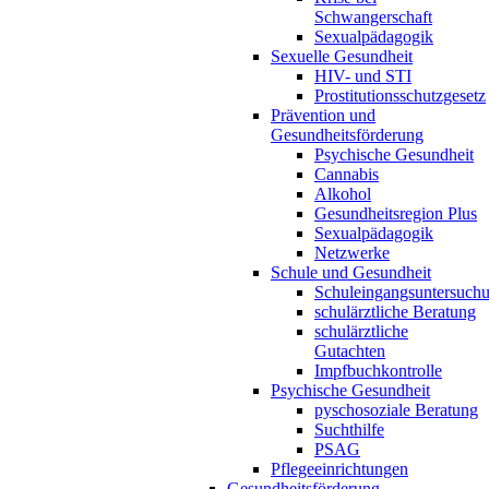
Schwangerschaft
Sexualpädagogik
Sexuelle Gesundheit
HIV- und STI
Prostitutionsschutzgesetz
Prävention und
Gesundheitsförderung
Psychische Gesundheit
Cannabis
Alkohol
Gesundheitsregion Plus
Sexualpädagogik
Netzwerke
Schule und Gesundheit
Schuleingangsuntersuch
schulärztliche Beratung
schulärztliche
Gutachten
Impfbuchkontrolle
Psychische Gesundheit
pyschosoziale Beratung
Suchthilfe
PSAG
Pflegeeinrichtungen
Gesundheitsförderung