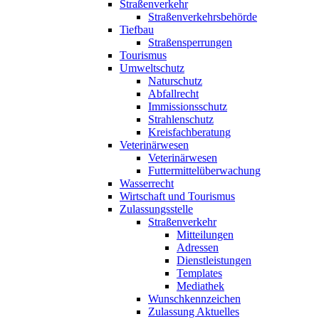
Straßenverkehr
Straßenverkehrsbehörde
Tiefbau
Straßensperrungen
Tourismus
Umweltschutz
Naturschutz
Abfallrecht
Immissionsschutz
Strahlenschutz
Kreisfachberatung
Veterinärwesen
Veterinärwesen
Futtermittelüberwachung
Wasserrecht
Wirtschaft und Tourismus
Zulassungsstelle
Straßenverkehr
Mitteilungen
Adressen
Dienstleistungen
Templates
Mediathek
Wunschkennzeichen
Zulassung Aktuelles