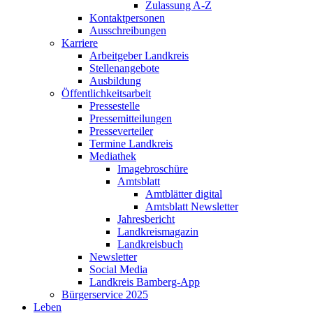
Zulassung A-Z
Kontaktpersonen
Ausschreibungen
Karriere
Arbeitgeber Landkreis
Stellenangebote
Ausbildung
Öffentlichkeitsarbeit
Pressestelle
Pressemitteilungen
Presseverteiler
Termine Landkreis
Mediathek
Imagebroschüre
Amtsblatt
Amtblätter digital
Amtsblatt Newsletter
Jahresbericht
Landkreismagazin
Landkreisbuch
Newsletter
Social Media
Landkreis Bamberg-App
Bürgerservice 2025
Leben