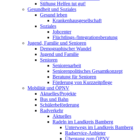
Stiftung Helfen tut gut!
Gesundheit und Soziales
Gesund leben
Krankenhausgesellschaft
Soziales
Jobcenter
Flüchtlings-/Integrationsberatung
Jugend, Familie und Senioren
Demographischer Wandel
Jugend und Familie
Senioren
Seniorenarbeit
Seniorenpolitisches Gesamtkonzept
Beratung für Senioren
Förderung von Kurzzeitpflege
Mobilität und ÖPNV
Aktuelles/Projekte
Bus und Bahn
Schülerbeförderung
Radverkehr
Aktuelles
Radeln im Landkreis Bamberg
Unterwegs im Landkreis Bamberg
Radservice-Anbieter
Übergang zum ÖPNV