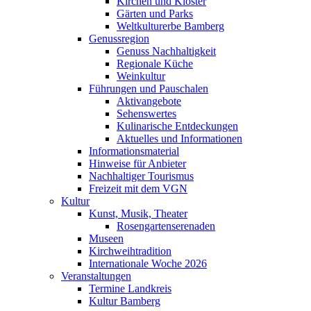
Kirchen und Klöster
Gärten und Parks
Weltkulturerbe Bamberg
Genussregion
Genuss Nachhaltigkeit
Regionale Küche
Weinkultur
Führungen und Pauschalen
Aktivangebote
Sehenswertes
Kulinarische Entdeckungen
Aktuelles und Informationen
Informationsmaterial
Hinweise für Anbieter
Nachhaltiger Tourismus
Freizeit mit dem VGN
Kultur
Kunst, Musik, Theater
Rosengartenserenaden
Museen
Kirchweihtradition
Internationale Woche 2026
Veranstaltungen
Termine Landkreis
Kultur Bamberg