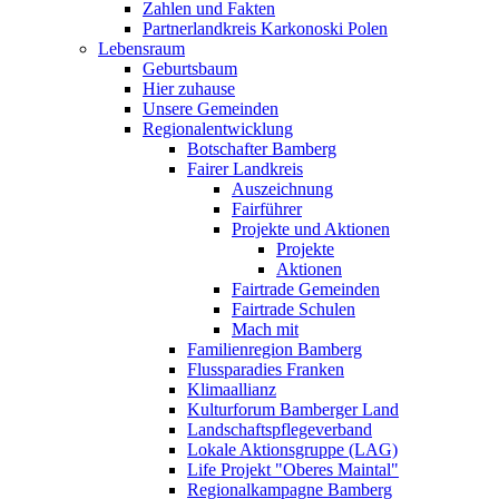
Zahlen und Fakten
Partnerlandkreis Karkonoski Polen
Lebensraum
Geburtsbaum
Hier zuhause
Unsere Gemeinden
Regionalentwicklung
Botschafter Bamberg
Fairer Landkreis
Auszeichnung
Fairführer
Projekte und Aktionen
Projekte
Aktionen
Fairtrade Gemeinden
Fairtrade Schulen
Mach mit
Familienregion Bamberg
Flussparadies Franken
Klimaallianz
Kulturforum Bamberger Land
Landschaftspflegeverband
Lokale Aktionsgruppe (LAG)
Life Projekt "Oberes Maintal"
Regionalkampagne Bamberg