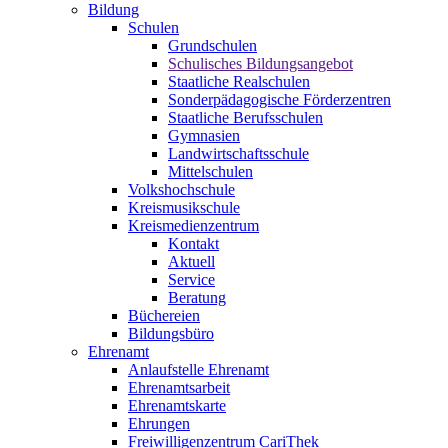
Bildung
Schulen
Grundschulen
Schulisches Bildungsangebot
Staatliche Realschulen
Sonderpädagogische Förderzentren
Staatliche Berufsschulen
Gymnasien
Landwirtschaftsschule
Mittelschulen
Volkshochschule
Kreismusikschule
Kreismedienzentrum
Kontakt
Aktuell
Service
Beratung
Büchereien
Bildungsbüro
Ehrenamt
Anlaufstelle Ehrenamt
Ehrenamtsarbeit
Ehrenamtskarte
Ehrungen
Freiwilligenzentrum CariThek