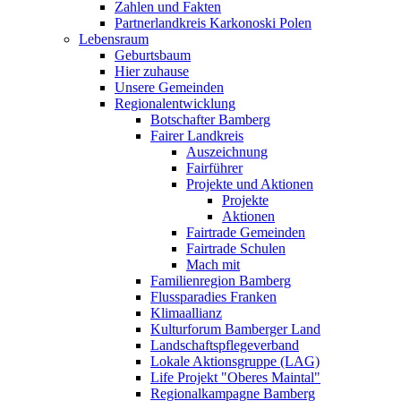
Zahlen und Fakten
Partnerlandkreis Karkonoski Polen
Lebensraum
Geburtsbaum
Hier zuhause
Unsere Gemeinden
Regionalentwicklung
Botschafter Bamberg
Fairer Landkreis
Auszeichnung
Fairführer
Projekte und Aktionen
Projekte
Aktionen
Fairtrade Gemeinden
Fairtrade Schulen
Mach mit
Familienregion Bamberg
Flussparadies Franken
Klimaallianz
Kulturforum Bamberger Land
Landschaftspflegeverband
Lokale Aktionsgruppe (LAG)
Life Projekt "Oberes Maintal"
Regionalkampagne Bamberg