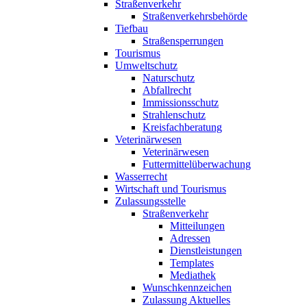
Straßenverkehr
Straßenverkehrsbehörde
Tiefbau
Straßensperrungen
Tourismus
Umweltschutz
Naturschutz
Abfallrecht
Immissionsschutz
Strahlenschutz
Kreisfachberatung
Veterinärwesen
Veterinärwesen
Futtermittelüberwachung
Wasserrecht
Wirtschaft und Tourismus
Zulassungsstelle
Straßenverkehr
Mitteilungen
Adressen
Dienstleistungen
Templates
Mediathek
Wunschkennzeichen
Zulassung Aktuelles