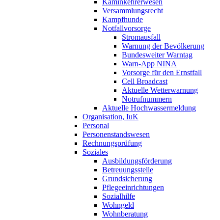
Kaminkehrerwesen
Versammlungsrecht
Kampfhunde
Notfallvorsorge
Stromausfall
Warnung der Bevölkerung
Bundesweiter Warntag
Warn-App NINA
Vorsorge für den Ernstfall
Cell Broadcast
Aktuelle Wetterwarnung
Notrufnummern
Aktuelle Hochwassermeldung
Organisation, IuK
Personal
Personenstandswesen
Rechnungsprüfung
Soziales
Ausbildungsförderung
Betreuungsstelle
Grundsicherung
Pflegeeinrichtungen
Sozialhilfe
Wohngeld
Wohnberatung