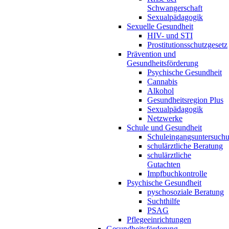
Schwangerschaft
Sexualpädagogik
Sexuelle Gesundheit
HIV- und STI
Prostitutionsschutzgesetz
Prävention und
Gesundheitsförderung
Psychische Gesundheit
Cannabis
Alkohol
Gesundheitsregion Plus
Sexualpädagogik
Netzwerke
Schule und Gesundheit
Schuleingangsuntersuch
schulärztliche Beratung
schulärztliche
Gutachten
Impfbuchkontrolle
Psychische Gesundheit
pyschosoziale Beratung
Suchthilfe
PSAG
Pflegeeinrichtungen
Gesundheitsförderung