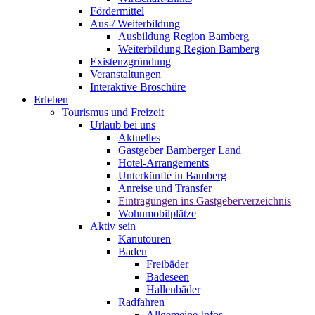
Fördermittel
Aus-/ Weiterbildung
Ausbildung Region Bamberg
Weiterbildung Region Bamberg
Existenzgründung
Veranstaltungen
Interaktive Broschüre
Erleben
Tourismus und Freizeit
Urlaub bei uns
Aktuelles
Gastgeber Bamberger Land
Hotel-Arrangements
Unterkünfte in Bamberg
Anreise und Transfer
Eintragungen ins Gastgeberverzeichnis
Wohnmobilplätze
Aktiv sein
Kanutouren
Baden
Freibäder
Badeseen
Hallenbäder
Radfahren
Allgemeine Infos