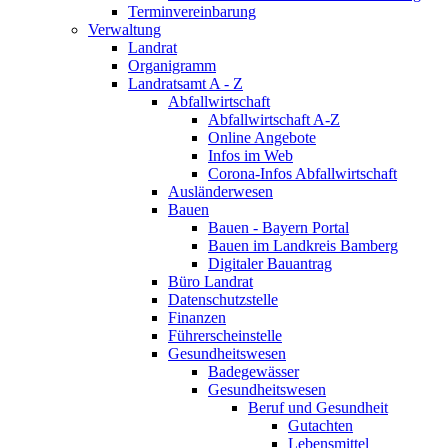
Terminvereinbarung
Verwaltung
Landrat
Organigramm
Landratsamt A - Z
Abfallwirtschaft
Abfallwirtschaft A-Z
Online Angebote
Infos im Web
Corona-Infos Abfallwirtschaft
Ausländerwesen
Bauen
Bauen - Bayern Portal
Bauen im Landkreis Bamberg
Digitaler Bauantrag
Büro Landrat
Datenschutzstelle
Finanzen
Führerscheinstelle
Gesundheitswesen
Badegewässer
Gesundheitswesen
Beruf und Gesundheit
Gutachten
Lebensmittel