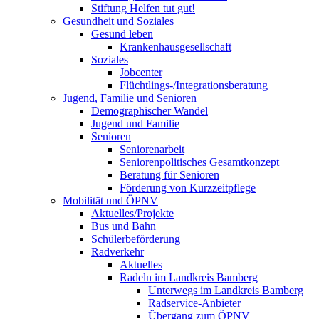
Stiftung Helfen tut gut!
Gesundheit und Soziales
Gesund leben
Krankenhausgesellschaft
Soziales
Jobcenter
Flüchtlings-/Integrationsberatung
Jugend, Familie und Senioren
Demographischer Wandel
Jugend und Familie
Senioren
Seniorenarbeit
Seniorenpolitisches Gesamtkonzept
Beratung für Senioren
Förderung von Kurzzeitpflege
Mobilität und ÖPNV
Aktuelles/Projekte
Bus und Bahn
Schülerbeförderung
Radverkehr
Aktuelles
Radeln im Landkreis Bamberg
Unterwegs im Landkreis Bamberg
Radservice-Anbieter
Übergang zum ÖPNV