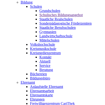
Bildung
Schulen
Grundschulen
Schulisches Bildungsangebot
Staatliche Realschulen
Sonderpädagogische Förderzentren
Staatliche Berufsschulen
Gymnasien
Landwirtschaftsschule
Mittelschulen
Volkshochschule
Kreismusikschule
Kreismedienzentrum
Kontakt
Aktuell
Service
Beratung
Büchereien
Bildungsbüro
Ehrenamt
Anlaufstelle Ehrenamt
Ehrenamtsarbeit
Ehrenamtskarte
Ehrungen
Freiwilligenzentrum CariThek