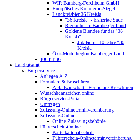
WIR Bamberg-Forchheim GmbH
Europäisches Kulturerbe-Siegel
Landkreisbier 36 Kreisla
"36 Kreisla" - bisherige Sude
Bierkultur im Bamberger Land
Goldene Bieridee für das "36
Kreisla"
Jubiläum - 10 Jahre "36
Kreisla"
Öko-Modellregion Bamberger Land
100 für 36
Landratsamt
Bürgerservice
Anliegen A-Z
Formulare & Broschüren
Abfallwirtschaft - Formulare-Broschüren
Wunschkennzeichen online
Bürgerservice-Portal
Umfragen
Zulassung-Onlineterminvereinbarung
Zulassung-Online
Online-Zulassungsbehörde
Führerschein-Online
Karteikartenabschrift
Führerschein-Onlineterminvereinbarung