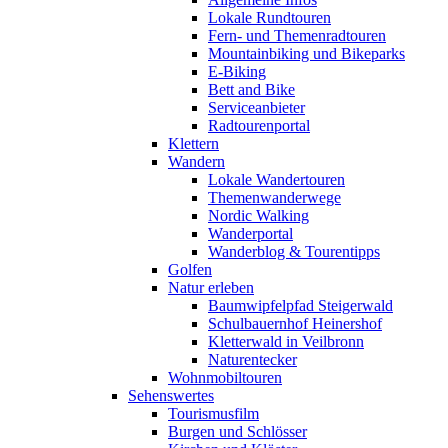
Lokale Rundtouren
Fern- und Themenradtouren
Mountainbiking und Bikeparks
E-Biking
Bett and Bike
Serviceanbieter
Radtourenportal
Klettern
Wandern
Lokale Wandertouren
Themenwanderwege
Nordic Walking
Wanderportal
Wanderblog & Tourentipps
Golfen
Natur erleben
Baumwipfelpfad Steigerwald
Schulbauernhof Heinershof
Kletterwald in Veilbronn
Naturentecker
Wohnmobiltouren
Sehenswertes
Tourismusfilm
Burgen und Schlösser