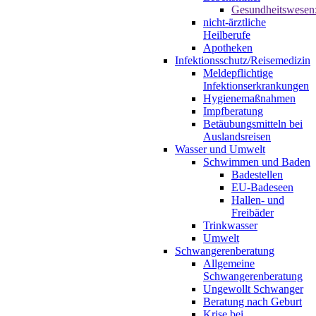
Gesundheitswesen
nicht-ärztliche
Heilberufe
Apotheken
Infektionsschutz/Reisemedizin
Meldepflichtige
Infektionserkrankungen
Hygienemaßnahmen
Impfberatung
Betäubungsmitteln bei
Auslandsreisen
Wasser und Umwelt
Schwimmen und Baden
Badestellen
EU-Badeseen
Hallen- und
Freibäder
Trinkwasser
Umwelt
Schwangerenberatung
Allgemeine
Schwangerenberatung
Ungewollt Schwanger
Beratung nach Geburt
Krise bei