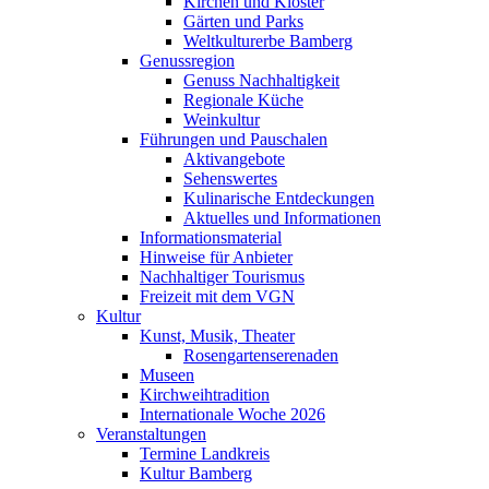
Kirchen und Klöster
Gärten und Parks
Weltkulturerbe Bamberg
Genussregion
Genuss Nachhaltigkeit
Regionale Küche
Weinkultur
Führungen und Pauschalen
Aktivangebote
Sehenswertes
Kulinarische Entdeckungen
Aktuelles und Informationen
Informationsmaterial
Hinweise für Anbieter
Nachhaltiger Tourismus
Freizeit mit dem VGN
Kultur
Kunst, Musik, Theater
Rosengartenserenaden
Museen
Kirchweihtradition
Internationale Woche 2026
Veranstaltungen
Termine Landkreis
Kultur Bamberg