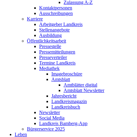
Zulassung A-Z
Kontaktpersonen
Ausschreibungen
Karriere
Arbeitgeber Landkreis
Stellenangebote
Ausbildung
Öffentlichkeitsarbeit
Pressestelle
Pressemitteilungen
Presseverteiler
Termine Landkreis
Mediathek
Imagebroschüre
Amtsblatt
Amtblätter digital
Amtsblatt Newsletter
Jahresbericht
Landkreismagazin
Landkreisbuch
Newsletter
Social Media
Landkreis Bamberg-App
Bürgerservice 2025
Leben