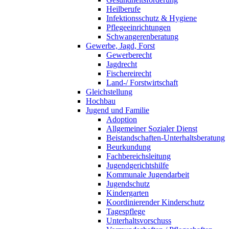
Heilberufe
Infektionsschutz & Hygiene
Pflegeeinrichtungen
Schwangerenberatung
Gewerbe, Jagd, Forst
Gewerberecht
Jagdrecht
Fischereirecht
Land-/ Forstwirtschaft
Gleichstellung
Hochbau
Jugend und Familie
Adoption
Allgemeiner Sozialer Dienst
Beistandschaften-Unterhaltsberatung
Beurkundung
Fachbereichsleitung
Jugendgerichtshilfe
Kommunale Jugendarbeit
Jugendschutz
Kindergarten
Koordinierender Kinderschutz
Tagespflege
Unterhaltsvorschuss