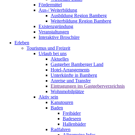
Fördermittel
Aus-/ Weiterbildung
Ausbildung Region Bamberg
Weiterbildung Region Bamberg
Existenzgründung
Veranstaltungen
Interaktive Broschüre
Erleben
Tourismus und Freizeit
Urlaub bei uns
Aktuelles
Gastgeber Bamberger Land
Hotel-Arrangements
Unterkünfte in Bamberg
Anreise und Transfer
Eintragungen ins Gastgeberverzeichnis
Wohnmobilplätze
Aktiv sein
Kanutouren
Baden
Freibäder
Badeseen
Hallenbäder
Radfahren
Allgemeine Infos