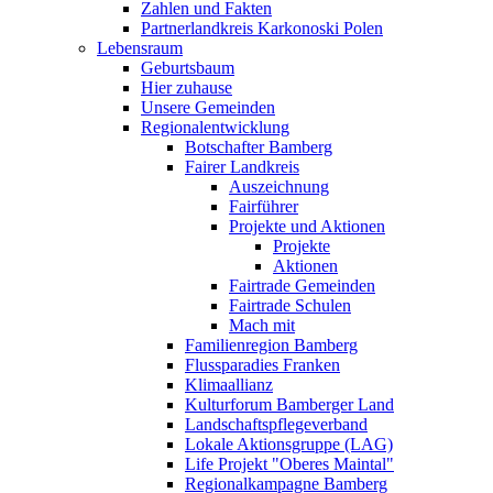
Zahlen und Fakten
Partnerlandkreis Karkonoski Polen
Lebensraum
Geburtsbaum
Hier zuhause
Unsere Gemeinden
Regionalentwicklung
Botschafter Bamberg
Fairer Landkreis
Auszeichnung
Fairführer
Projekte und Aktionen
Projekte
Aktionen
Fairtrade Gemeinden
Fairtrade Schulen
Mach mit
Familienregion Bamberg
Flussparadies Franken
Klimaallianz
Kulturforum Bamberger Land
Landschaftspflegeverband
Lokale Aktionsgruppe (LAG)
Life Projekt "Oberes Maintal"
Regionalkampagne Bamberg