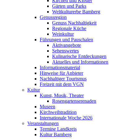
Kirchen und Klöster
Gärten und Parks
Weltkulturerbe Bamberg
Genussregion
Genuss Nachhaltigkeit
Regionale Küche
Weinkultur
Führungen und Pauschalen
Aktivangebote
Sehenswertes
Kulinarische Entdeckungen
Aktuelles und Informationen
Informationsmaterial
Hinweise für Anbieter
Nachhaltiger Tourismus
Freizeit mit dem VGN
Kultur
Kunst, Musik, Theater
Rosengartenserenaden
Museen
Kirchweihtradition
Internationale Woche 2026
Veranstaltungen
Termine Landkreis
Kultur Bamberg