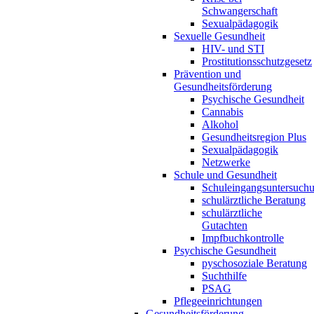
Schwangerschaft
Sexualpädagogik
Sexuelle Gesundheit
HIV- und STI
Prostitutionsschutzgesetz
Prävention und
Gesundheitsförderung
Psychische Gesundheit
Cannabis
Alkohol
Gesundheitsregion Plus
Sexualpädagogik
Netzwerke
Schule und Gesundheit
Schuleingangsuntersuch
schulärztliche Beratung
schulärztliche
Gutachten
Impfbuchkontrolle
Psychische Gesundheit
pyschosoziale Beratung
Suchthilfe
PSAG
Pflegeeinrichtungen
Gesundheitsförderung