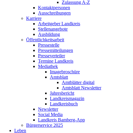
Zulassung A-Z
Kontaktpersonen
Ausschreibungen
Karriere
Arbeitgeber Landkreis
Stellenangebote
Ausbildung
Öffentlichkeitsarbeit
Pressestelle
Pressemitteilungen
Presseverteiler
Termine Landkreis
Mediathek
Imagebroschüre
Amtsblatt
Amtblätter digital
Amtsblatt Newsletter
Jahresbericht
Landkreismagazin
Landkreisbuch
Newsletter
Social Media
Landkreis Bamberg-App
Bürgerservice 2025
Leben