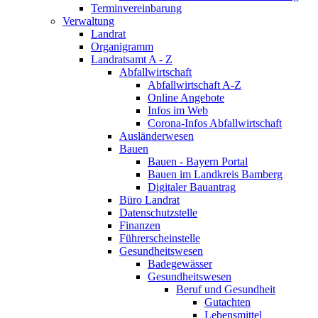
Terminvereinbarung
Verwaltung
Landrat
Organigramm
Landratsamt A - Z
Abfallwirtschaft
Abfallwirtschaft A-Z
Online Angebote
Infos im Web
Corona-Infos Abfallwirtschaft
Ausländerwesen
Bauen
Bauen - Bayern Portal
Bauen im Landkreis Bamberg
Digitaler Bauantrag
Büro Landrat
Datenschutzstelle
Finanzen
Führerscheinstelle
Gesundheitswesen
Badegewässer
Gesundheitswesen
Beruf und Gesundheit
Gutachten
Lebensmittel