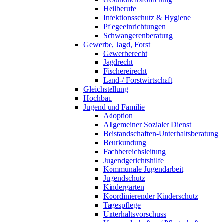
Heilberufe
Infektionsschutz & Hygiene
Pflegeeinrichtungen
Schwangerenberatung
Gewerbe, Jagd, Forst
Gewerberecht
Jagdrecht
Fischereirecht
Land-/ Forstwirtschaft
Gleichstellung
Hochbau
Jugend und Familie
Adoption
Allgemeiner Sozialer Dienst
Beistandschaften-Unterhaltsberatung
Beurkundung
Fachbereichsleitung
Jugendgerichtshilfe
Kommunale Jugendarbeit
Jugendschutz
Kindergarten
Koordinierender Kinderschutz
Tagespflege
Unterhaltsvorschuss