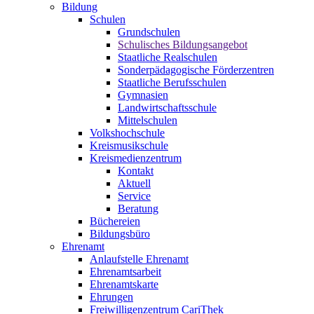
Bildung
Schulen
Grundschulen
Schulisches Bildungsangebot
Staatliche Realschulen
Sonderpädagogische Förderzentren
Staatliche Berufsschulen
Gymnasien
Landwirtschaftsschule
Mittelschulen
Volkshochschule
Kreismusikschule
Kreismedienzentrum
Kontakt
Aktuell
Service
Beratung
Büchereien
Bildungsbüro
Ehrenamt
Anlaufstelle Ehrenamt
Ehrenamtsarbeit
Ehrenamtskarte
Ehrungen
Freiwilligenzentrum CariThek