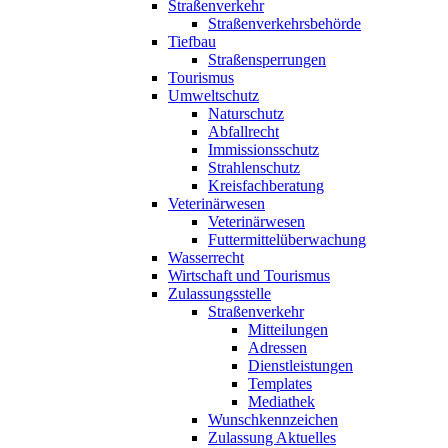
Straßenverkehr
Straßenverkehrsbehörde
Tiefbau
Straßensperrungen
Tourismus
Umweltschutz
Naturschutz
Abfallrecht
Immissionsschutz
Strahlenschutz
Kreisfachberatung
Veterinärwesen
Veterinärwesen
Futtermittelüberwachung
Wasserrecht
Wirtschaft und Tourismus
Zulassungsstelle
Straßenverkehr
Mitteilungen
Adressen
Dienstleistungen
Templates
Mediathek
Wunschkennzeichen
Zulassung Aktuelles