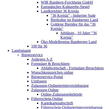
WIR Bamberg-Forchheim GmbH
Europäisches Kulturerbe-Siegel
Landkreisbier 36 Kreisla
"36 Kreisla" - bisherige Sude
Bierkultur im Bamberger Land
Goldene Bieridee für das "36
Kreisla"
Jubiläum - 10 Jahre "36
Kreisla"
Öko-Modellregion Bamberger Land
100 für 36
Landratsamt
Bürgerservice
Anliegen A-Z
Formulare & Broschüren
Abfallwirtschaft - Formulare-Broschüren
Wunschkennzeichen online
Bürgerservice-Portal
Umfragen
Zulassung-Onlineterminvereinbarung
Zulassung-Online
Online-Zulassungsbehörde
Führerschein-Online
Karteikartenabschrift
Führerschein-Onlineterminvereinbarung