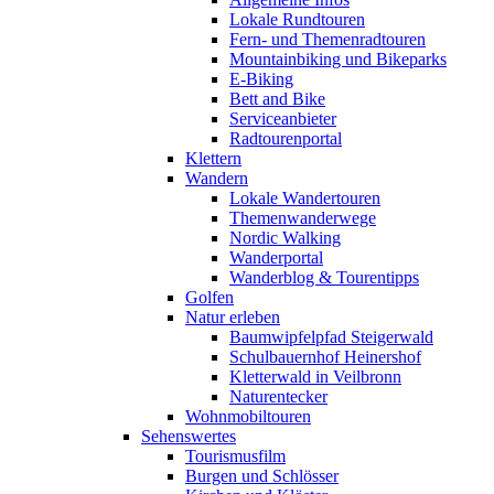
Lokale Rundtouren
Fern- und Themenradtouren
Mountainbiking und Bikeparks
E-Biking
Bett and Bike
Serviceanbieter
Radtourenportal
Klettern
Wandern
Lokale Wandertouren
Themenwanderwege
Nordic Walking
Wanderportal
Wanderblog & Tourentipps
Golfen
Natur erleben
Baumwipfelpfad Steigerwald
Schulbauernhof Heinershof
Kletterwald in Veilbronn
Naturentecker
Wohnmobiltouren
Sehenswertes
Tourismusfilm
Burgen und Schlösser