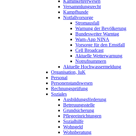
Kaminkehrerwesen
Versammlungsrecht
Kampfhunde
Notfallvorsorge
Stromausfall
Warnung der Bevölkerung
Bundesweiter Warntag
Warn-App NINA
Vorsorge für den Ernstfall
Cell Broadcast
Aktuelle Wetterwarnung
Notrufnummern
Aktuelle Hochwassermeldung
Organisation, IuK
Personal
Personenstandswesen
Rechnungsprüfung
Soziales
Ausbildungsförderung
Betreuungsstelle
Grundsicherung
Pflegeeinrichtungen
Sozialhilfe
Wohngeld
Wohnberatung