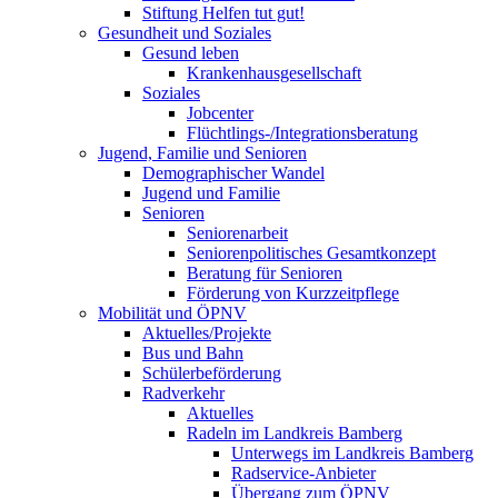
Stiftung Helfen tut gut!
Gesundheit und Soziales
Gesund leben
Krankenhausgesellschaft
Soziales
Jobcenter
Flüchtlings-/Integrationsberatung
Jugend, Familie und Senioren
Demographischer Wandel
Jugend und Familie
Senioren
Seniorenarbeit
Seniorenpolitisches Gesamtkonzept
Beratung für Senioren
Förderung von Kurzzeitpflege
Mobilität und ÖPNV
Aktuelles/Projekte
Bus und Bahn
Schülerbeförderung
Radverkehr
Aktuelles
Radeln im Landkreis Bamberg
Unterwegs im Landkreis Bamberg
Radservice-Anbieter
Übergang zum ÖPNV