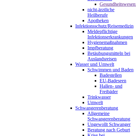
Gesundheitswesen
nicht-ärztliche
Heilberufe
Apotheken
Infektionsschutz/Reisemedizin
Meldepflichtige
Infektionserkrankungen
Hygienemaßnahmen
Impfberatung
Betäubungsmitteln bei
Auslandsreisen
Wasser und Umwelt
Schwimmen und Baden
Badestellen
EU-Badeseen
Hallen- und
Freibäder
Trinkwasser
Umwelt
Schwangerenberatung
Allgemeine
Schwangerenberatung
Ungewollt Schwanger
Beratung nach Geburt
Krise bei