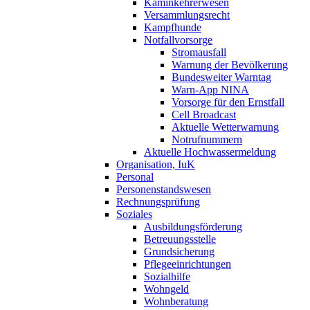
Kaminkehrerwesen
Versammlungsrecht
Kampfhunde
Notfallvorsorge
Stromausfall
Warnung der Bevölkerung
Bundesweiter Warntag
Warn-App NINA
Vorsorge für den Ernstfall
Cell Broadcast
Aktuelle Wetterwarnung
Notrufnummern
Aktuelle Hochwassermeldung
Organisation, IuK
Personal
Personenstandswesen
Rechnungsprüfung
Soziales
Ausbildungsförderung
Betreuungsstelle
Grundsicherung
Pflegeeinrichtungen
Sozialhilfe
Wohngeld
Wohnberatung