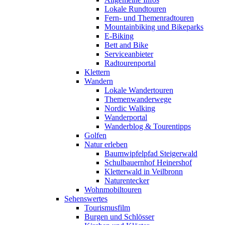
Lokale Rundtouren
Fern- und Themenradtouren
Mountainbiking und Bikeparks
E-Biking
Bett and Bike
Serviceanbieter
Radtourenportal
Klettern
Wandern
Lokale Wandertouren
Themenwanderwege
Nordic Walking
Wanderportal
Wanderblog & Tourentipps
Golfen
Natur erleben
Baumwipfelpfad Steigerwald
Schulbauernhof Heinershof
Kletterwald in Veilbronn
Naturentecker
Wohnmobiltouren
Sehenswertes
Tourismusfilm
Burgen und Schlösser