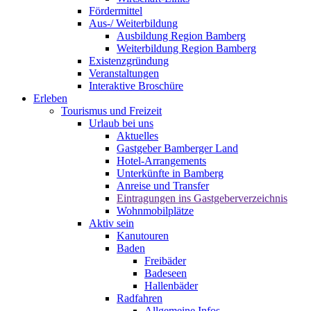
Fördermittel
Aus-/ Weiterbildung
Ausbildung Region Bamberg
Weiterbildung Region Bamberg
Existenzgründung
Veranstaltungen
Interaktive Broschüre
Erleben
Tourismus und Freizeit
Urlaub bei uns
Aktuelles
Gastgeber Bamberger Land
Hotel-Arrangements
Unterkünfte in Bamberg
Anreise und Transfer
Eintragungen ins Gastgeberverzeichnis
Wohnmobilplätze
Aktiv sein
Kanutouren
Baden
Freibäder
Badeseen
Hallenbäder
Radfahren
Allgemeine Infos