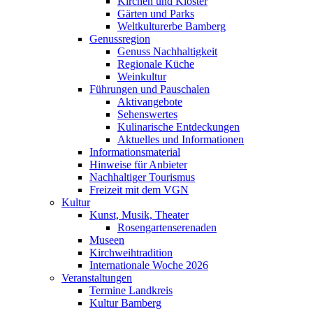
Kirchen und Klöster
Gärten und Parks
Weltkulturerbe Bamberg
Genussregion
Genuss Nachhaltigkeit
Regionale Küche
Weinkultur
Führungen und Pauschalen
Aktivangebote
Sehenswertes
Kulinarische Entdeckungen
Aktuelles und Informationen
Informationsmaterial
Hinweise für Anbieter
Nachhaltiger Tourismus
Freizeit mit dem VGN
Kultur
Kunst, Musik, Theater
Rosengartenserenaden
Museen
Kirchweihtradition
Internationale Woche 2026
Veranstaltungen
Termine Landkreis
Kultur Bamberg