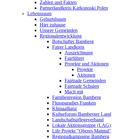
Zahlen und Fakten
Partnerlandkreis Karkonoski Polen
Lebensraum
Geburtsbaum
Hier zuhause
Unsere Gemeinden
Regionalentwicklung
Botschafter Bamberg
Fairer Landkreis
Auszeichnung
Fairführer
Projekte und Aktionen
Projekte
Aktionen
Fairtrade Gemeinden
Fairtrade Schulen
Mach mit
Familienregion Bamberg
Flussparadies Franken
Klimaallianz
Kulturforum Bamberger Land
Landschaftspflegeverband
Lokale Aktionsgruppe (LAG)
Life Projekt "Oberes Maintal"
Regionalkampagne Bamberg