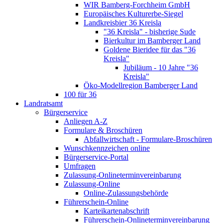
WIR Bamberg-Forchheim GmbH
Europäisches Kulturerbe-Siegel
Landkreisbier 36 Kreisla
"36 Kreisla" - bisherige Sude
Bierkultur im Bamberger Land
Goldene Bieridee für das "36
Kreisla"
Jubiläum - 10 Jahre "36
Kreisla"
Öko-Modellregion Bamberger Land
100 für 36
Landratsamt
Bürgerservice
Anliegen A-Z
Formulare & Broschüren
Abfallwirtschaft - Formulare-Broschüren
Wunschkennzeichen online
Bürgerservice-Portal
Umfragen
Zulassung-Onlineterminvereinbarung
Zulassung-Online
Online-Zulassungsbehörde
Führerschein-Online
Karteikartenabschrift
Führerschein-Onlineterminvereinbarung