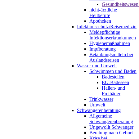
Gesundheitswesen
nicht-ärztliche
Heilberufe
Apotheken
Infektionsschutz/Reisemedizin
Meldepflichtige
Infektionserkrankungen
Hygienemaßnahmen
Impfberatung
Betäubungsmitteln bei
Auslandsreisen
Wasser und Umwelt
Schwimmen und Baden
Badestellen
EU-Badeseen
Hallen- und
Freibäder
Trinkwasser
Umwelt
Schwangerenberatung
Allgemeine
Schwangerenberatung
Ungewollt Schwanger
Beratung nach Geburt
Krise bei