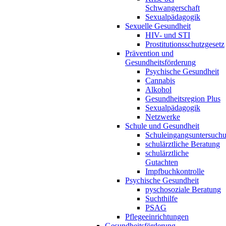
Schwangerschaft
Sexualpädagogik
Sexuelle Gesundheit
HIV- und STI
Prostitutionsschutzgesetz
Prävention und
Gesundheitsförderung
Psychische Gesundheit
Cannabis
Alkohol
Gesundheitsregion Plus
Sexualpädagogik
Netzwerke
Schule und Gesundheit
Schuleingangsuntersuch
schulärztliche Beratung
schulärztliche
Gutachten
Impfbuchkontrolle
Psychische Gesundheit
pyschosoziale Beratung
Suchthilfe
PSAG
Pflegeeinrichtungen
Gesundheitsförderung