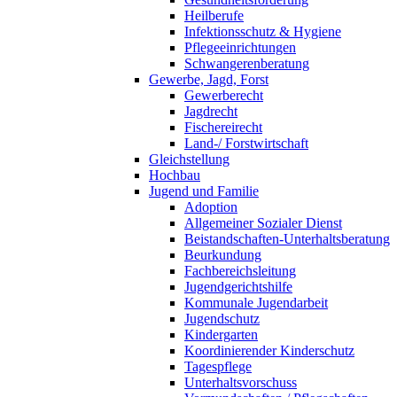
Heilberufe
Infektionsschutz & Hygiene
Pflegeeinrichtungen
Schwangerenberatung
Gewerbe, Jagd, Forst
Gewerberecht
Jagdrecht
Fischereirecht
Land-/ Forstwirtschaft
Gleichstellung
Hochbau
Jugend und Familie
Adoption
Allgemeiner Sozialer Dienst
Beistandschaften-Unterhaltsberatung
Beurkundung
Fachbereichsleitung
Jugendgerichtshilfe
Kommunale Jugendarbeit
Jugendschutz
Kindergarten
Koordinierender Kinderschutz
Tagespflege
Unterhaltsvorschuss