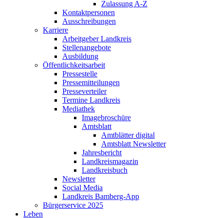
Zulassung A-Z
Kontaktpersonen
Ausschreibungen
Karriere
Arbeitgeber Landkreis
Stellenangebote
Ausbildung
Öffentlichkeitsarbeit
Pressestelle
Pressemitteilungen
Presseverteiler
Termine Landkreis
Mediathek
Imagebroschüre
Amtsblatt
Amtblätter digital
Amtsblatt Newsletter
Jahresbericht
Landkreismagazin
Landkreisbuch
Newsletter
Social Media
Landkreis Bamberg-App
Bürgerservice 2025
Leben