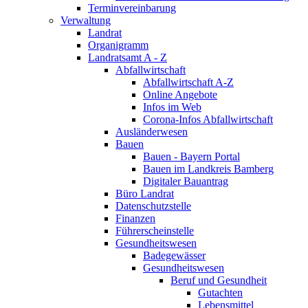
Terminvereinbarung
Verwaltung
Landrat
Organigramm
Landratsamt A - Z
Abfallwirtschaft
Abfallwirtschaft A-Z
Online Angebote
Infos im Web
Corona-Infos Abfallwirtschaft
Ausländerwesen
Bauen
Bauen - Bayern Portal
Bauen im Landkreis Bamberg
Digitaler Bauantrag
Büro Landrat
Datenschutzstelle
Finanzen
Führerscheinstelle
Gesundheitswesen
Badegewässer
Gesundheitswesen
Beruf und Gesundheit
Gutachten
Lebensmittel