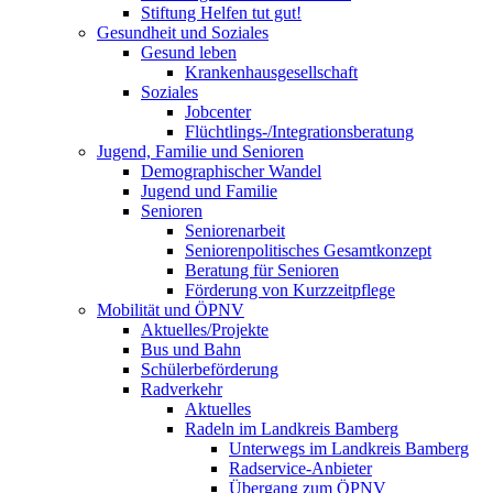
Stiftung Helfen tut gut!
Gesundheit und Soziales
Gesund leben
Krankenhausgesellschaft
Soziales
Jobcenter
Flüchtlings-/Integrationsberatung
Jugend, Familie und Senioren
Demographischer Wandel
Jugend und Familie
Senioren
Seniorenarbeit
Seniorenpolitisches Gesamtkonzept
Beratung für Senioren
Förderung von Kurzzeitpflege
Mobilität und ÖPNV
Aktuelles/Projekte
Bus und Bahn
Schülerbeförderung
Radverkehr
Aktuelles
Radeln im Landkreis Bamberg
Unterwegs im Landkreis Bamberg
Radservice-Anbieter
Übergang zum ÖPNV