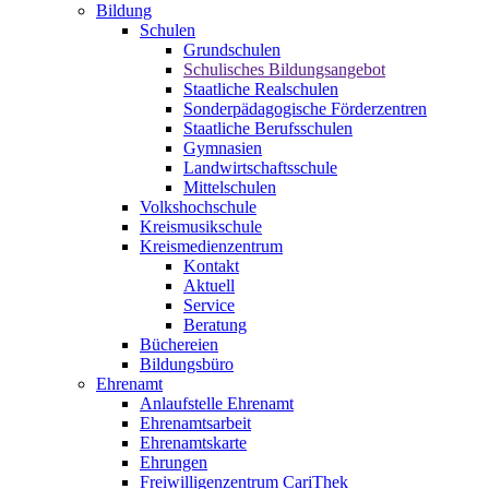
Bildung
Schulen
Grundschulen
Schulisches Bildungsangebot
Staatliche Realschulen
Sonderpädagogische Förderzentren
Staatliche Berufsschulen
Gymnasien
Landwirtschaftsschule
Mittelschulen
Volkshochschule
Kreismusikschule
Kreismedienzentrum
Kontakt
Aktuell
Service
Beratung
Büchereien
Bildungsbüro
Ehrenamt
Anlaufstelle Ehrenamt
Ehrenamtsarbeit
Ehrenamtskarte
Ehrungen
Freiwilligenzentrum CariThek