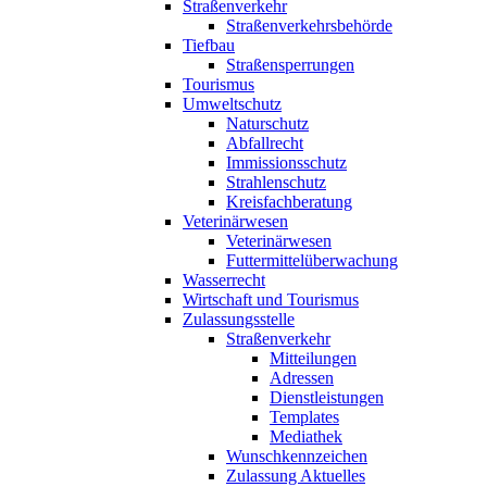
Straßenverkehr
Straßenverkehrsbehörde
Tiefbau
Straßensperrungen
Tourismus
Umweltschutz
Naturschutz
Abfallrecht
Immissionsschutz
Strahlenschutz
Kreisfachberatung
Veterinärwesen
Veterinärwesen
Futtermittelüberwachung
Wasserrecht
Wirtschaft und Tourismus
Zulassungsstelle
Straßenverkehr
Mitteilungen
Adressen
Dienstleistungen
Templates
Mediathek
Wunschkennzeichen
Zulassung Aktuelles