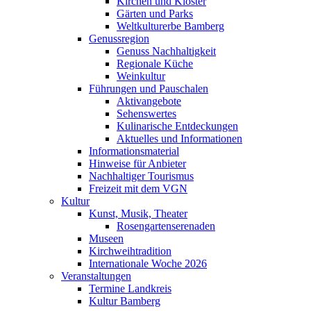
Kirchen und Klöster
Gärten und Parks
Weltkulturerbe Bamberg
Genussregion
Genuss Nachhaltigkeit
Regionale Küche
Weinkultur
Führungen und Pauschalen
Aktivangebote
Sehenswertes
Kulinarische Entdeckungen
Aktuelles und Informationen
Informationsmaterial
Hinweise für Anbieter
Nachhaltiger Tourismus
Freizeit mit dem VGN
Kultur
Kunst, Musik, Theater
Rosengartenserenaden
Museen
Kirchweihtradition
Internationale Woche 2026
Veranstaltungen
Termine Landkreis
Kultur Bamberg