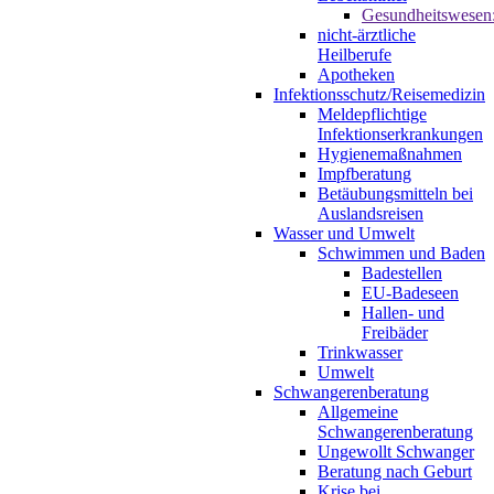
Gesundheitswesen
nicht-ärztliche
Heilberufe
Apotheken
Infektionsschutz/Reisemedizin
Meldepflichtige
Infektionserkrankungen
Hygienemaßnahmen
Impfberatung
Betäubungsmitteln bei
Auslandsreisen
Wasser und Umwelt
Schwimmen und Baden
Badestellen
EU-Badeseen
Hallen- und
Freibäder
Trinkwasser
Umwelt
Schwangerenberatung
Allgemeine
Schwangerenberatung
Ungewollt Schwanger
Beratung nach Geburt
Krise bei