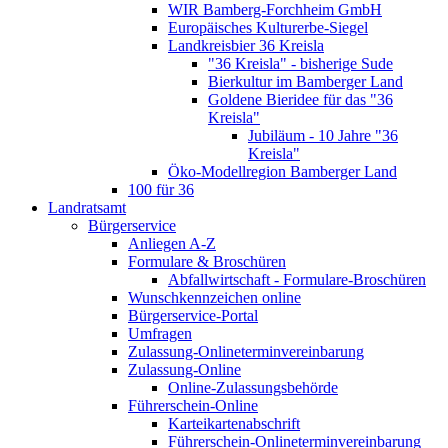
WIR Bamberg-Forchheim GmbH
Europäisches Kulturerbe-Siegel
Landkreisbier 36 Kreisla
"36 Kreisla" - bisherige Sude
Bierkultur im Bamberger Land
Goldene Bieridee für das "36
Kreisla"
Jubiläum - 10 Jahre "36
Kreisla"
Öko-Modellregion Bamberger Land
100 für 36
Landratsamt
Bürgerservice
Anliegen A-Z
Formulare & Broschüren
Abfallwirtschaft - Formulare-Broschüren
Wunschkennzeichen online
Bürgerservice-Portal
Umfragen
Zulassung-Onlineterminvereinbarung
Zulassung-Online
Online-Zulassungsbehörde
Führerschein-Online
Karteikartenabschrift
Führerschein-Onlineterminvereinbarung