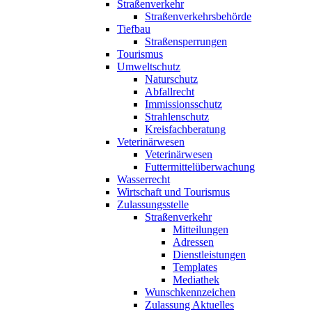
Straßenverkehr
Straßenverkehrsbehörde
Tiefbau
Straßensperrungen
Tourismus
Umweltschutz
Naturschutz
Abfallrecht
Immissionsschutz
Strahlenschutz
Kreisfachberatung
Veterinärwesen
Veterinärwesen
Futtermittelüberwachung
Wasserrecht
Wirtschaft und Tourismus
Zulassungsstelle
Straßenverkehr
Mitteilungen
Adressen
Dienstleistungen
Templates
Mediathek
Wunschkennzeichen
Zulassung Aktuelles