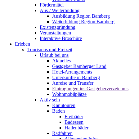
Fördermittel
Aus-/ Weiterbildung
Ausbildung Region Bamberg
Weiterbildung Region Bamberg
Existenzgründung
Veranstaltungen
Interaktive Broschüre
Erleben
Tourismus und Freizeit
Urlaub bei uns
Aktuelles
Gastgeber Bamberger Land
Hotel-Arrangements
Unterkünfte in Bamberg
Anreise und Transfer
Eintragungen ins Gastgeberverzeichnis
Wohnmobilplätze
Aktiv sein
Kanutouren
Baden
Freibäder
Badeseen
Hallenbäder
Radfahren
Allgemeine Infos