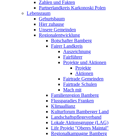
Zahlen und Fakten
Partnerlandkreis Karkonoski Polen
Lebensraum
Geburtsbaum
Hier zuhause
Unsere Gemeinden
Regionalentwicklung
Botschafter Bamberg
Fairer Landkreis
Auszeichnung
Fairführer
Projekte und Aktionen
Projekte
Aktionen
Fairtrade Gemeinden
Fairtrade Schulen
Mach mit
Familienregion Bamberg
Flussparadies Franken
Klimaallianz
Kulturforum Bamberger Land
Landschaftspflegeverband
Lokale Aktionsgruppe (LAG)
Life Projekt "Oberes Maintal"
Regionalkampagne Bamberg