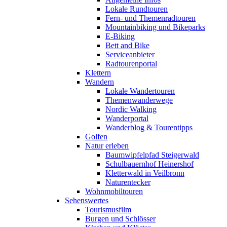
Lokale Rundtouren
Fern- und Themenradtouren
Mountainbiking und Bikeparks
E-Biking
Bett and Bike
Serviceanbieter
Radtourenportal
Klettern
Wandern
Lokale Wandertouren
Themenwanderwege
Nordic Walking
Wanderportal
Wanderblog & Tourentipps
Golfen
Natur erleben
Baumwipfelpfad Steigerwald
Schulbauernhof Heinershof
Kletterwald in Veilbronn
Naturentecker
Wohnmobiltouren
Sehenswertes
Tourismusfilm
Burgen und Schlösser