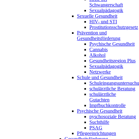
Schwangerschaft
Sexualpädagogik
Sexuelle Gesundheit
HIV- und STI
Prostitutionsschutzgesetz
Prävention und
Gesundheitsförderung
Psychische Gesundheit
Cannabis
Alkohol
Gesundheitsregion Plus
Sexualpädagogik
Netzwerke
Schule und Gesundheit
Schuleingangsuntersuch
schulärztliche Beratung
schulärztliche
Gutachten
Impfbuchkontrolle
Psychische Gesundheit
pyschosoziale Beratung
Suchthilfe
PSAG
Pflegeeinrichtungen
Gesundheitsförderung