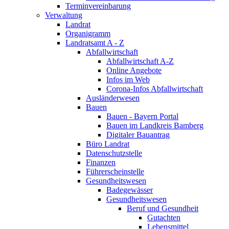
Terminvereinbarung
Verwaltung
Landrat
Organigramm
Landratsamt A - Z
Abfallwirtschaft
Abfallwirtschaft A-Z
Online Angebote
Infos im Web
Corona-Infos Abfallwirtschaft
Ausländerwesen
Bauen
Bauen - Bayern Portal
Bauen im Landkreis Bamberg
Digitaler Bauantrag
Büro Landrat
Datenschutzstelle
Finanzen
Führerscheinstelle
Gesundheitswesen
Badegewässer
Gesundheitswesen
Beruf und Gesundheit
Gutachten
Lebensmittel