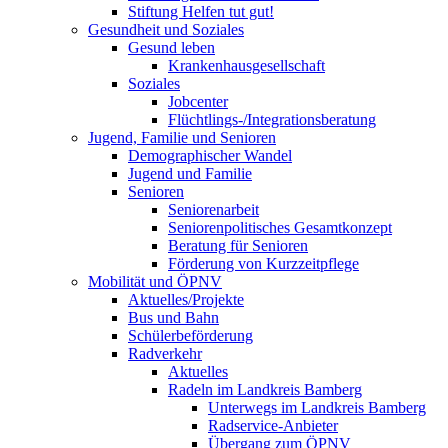
Stiftung Helfen tut gut!
Gesundheit und Soziales
Gesund leben
Krankenhausgesellschaft
Soziales
Jobcenter
Flüchtlings-/Integrationsberatung
Jugend, Familie und Senioren
Demographischer Wandel
Jugend und Familie
Senioren
Seniorenarbeit
Seniorenpolitisches Gesamtkonzept
Beratung für Senioren
Förderung von Kurzzeitpflege
Mobilität und ÖPNV
Aktuelles/Projekte
Bus und Bahn
Schülerbeförderung
Radverkehr
Aktuelles
Radeln im Landkreis Bamberg
Unterwegs im Landkreis Bamberg
Radservice-Anbieter
Übergang zum ÖPNV