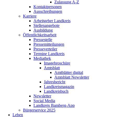
Zulassung A-Z
Kontaktpersonen
Ausschreibungen
Karriere
Arbeitgeber Landkreis
Stellenangebote
Ausbildung
Öffentlichkeitsarbeit
Pressestelle
Pressemitteilungen
Presseverteiler
Termine Landkreis
Mediathek
Imagebroschüre
Amtsblatt
Amtblätter digital
Amtsblatt Newsletter
Jahresbericht
Landkreismagazin
Landkreisbuch
Newsletter
Social Media
Landkreis Bamberg-App
Bürgerservice 2025
Leben