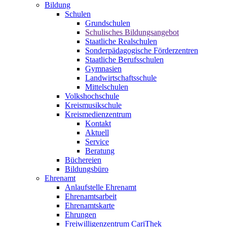
Bildung
Schulen
Grundschulen
Schulisches Bildungsangebot
Staatliche Realschulen
Sonderpädagogische Förderzentren
Staatliche Berufsschulen
Gymnasien
Landwirtschaftsschule
Mittelschulen
Volkshochschule
Kreismusikschule
Kreismedienzentrum
Kontakt
Aktuell
Service
Beratung
Büchereien
Bildungsbüro
Ehrenamt
Anlaufstelle Ehrenamt
Ehrenamtsarbeit
Ehrenamtskarte
Ehrungen
Freiwilligenzentrum CariThek