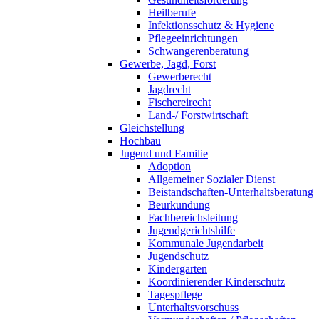
Heilberufe
Infektionsschutz & Hygiene
Pflegeeinrichtungen
Schwangerenberatung
Gewerbe, Jagd, Forst
Gewerberecht
Jagdrecht
Fischereirecht
Land-/ Forstwirtschaft
Gleichstellung
Hochbau
Jugend und Familie
Adoption
Allgemeiner Sozialer Dienst
Beistandschaften-Unterhaltsberatung
Beurkundung
Fachbereichsleitung
Jugendgerichtshilfe
Kommunale Jugendarbeit
Jugendschutz
Kindergarten
Koordinierender Kinderschutz
Tagespflege
Unterhaltsvorschuss