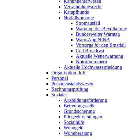
Kaminkehrerwesen
Versammlungsrecht
Kampfhunde
Notfallvorsorge
Stromausfall
Warnung der Bevölkerung
Bundesweiter Warntag
Warn-App NINA
Vorsorge für den Ernstfall
Cell Broadcast
Aktuelle Wetterwarnung
Notrufnummern
Aktuelle Hochwassermeldung
Organisation, IuK
Personal
Personenstandswesen
Rechnungsprüfung
Soziales
Ausbildungsförderung
Betreuungsstelle
Grundsicherung
Pflegeeinrichtungen
Sozialhilfe
Wohngeld
Wohnberatung