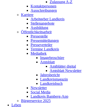
Zulassung A-Z
Kontaktpersonen
Ausschreibungen
Karriere
Arbeitgeber Landkreis
Stellenangebote
Ausbildung
Öffentlichkeitsarbeit
Pressestelle
Pressemitteilungen
Presseverteiler
Termine Landkreis
Mediathek
Imagebroschüre
Amtsblatt
Amtblätter digital
Amtsblatt Newsletter
Jahresbericht
Landkreismagazin
Landkreisbuch
Newsletter
Social Media
Landkreis Bamberg-App
Bürgerservice 2025
Leben