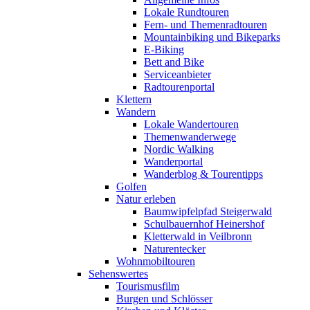
Lokale Rundtouren
Fern- und Themenradtouren
Mountainbiking und Bikeparks
E-Biking
Bett and Bike
Serviceanbieter
Radtourenportal
Klettern
Wandern
Lokale Wandertouren
Themenwanderwege
Nordic Walking
Wanderportal
Wanderblog & Tourentipps
Golfen
Natur erleben
Baumwipfelpfad Steigerwald
Schulbauernhof Heinershof
Kletterwald in Veilbronn
Naturentecker
Wohnmobiltouren
Sehenswertes
Tourismusfilm
Burgen und Schlösser