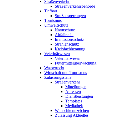
Straßenverkehr
Straßenverkehrsbehörde
Tiefbau
Straßensperrungen
Tourismus
Umweltschutz
Naturschutz
Abfallrecht
Immissionsschutz
Strahlenschutz
Kreisfachberatung
Veterinärwesen
Veterinärwesen
Futtermittelüberwachung
Wasserrecht
Wirtschaft und Tourismus
Zulassungsstelle
Straßenverkehr
Mitteilungen
Adressen
Dienstleistungen
Templates
Mediathek
Wunschkennzeichen
Zulassung Aktuelles