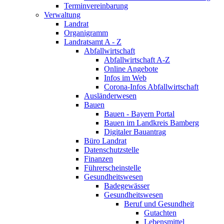
Terminvereinbarung
Verwaltung
Landrat
Organigramm
Landratsamt A - Z
Abfallwirtschaft
Abfallwirtschaft A-Z
Online Angebote
Infos im Web
Corona-Infos Abfallwirtschaft
Ausländerwesen
Bauen
Bauen - Bayern Portal
Bauen im Landkreis Bamberg
Digitaler Bauantrag
Büro Landrat
Datenschutzstelle
Finanzen
Führerscheinstelle
Gesundheitswesen
Badegewässer
Gesundheitswesen
Beruf und Gesundheit
Gutachten
Lebensmittel