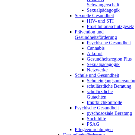
Schwangerschaft
Sexualpädagogik
Sexuelle Gesundheit
HIV- und STI
Prostitutionsschutzgesetz
Prävention und
Gesundheitsförderung
Psychische Gesundheit
Cannabis
Alkohol
Gesundheitsregion Plus
Sexualpädagogik
Netzwerke
Schule und Gesundheit
Schuleingangsuntersuch
schulärztliche Beratung
schulärztliche
Gutachten
Impfbuchkontrolle
Psychische Gesundheit
pyschosoziale Beratung
Suchthilfe
PSAG
Pflegeeinrichtungen
Gesundheitsförderung