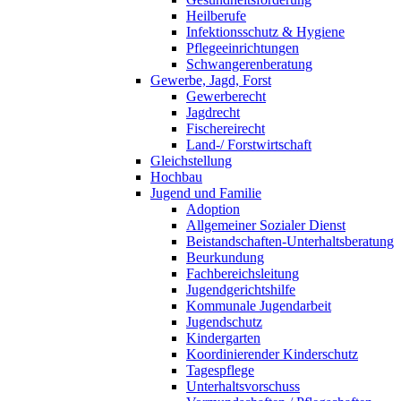
Heilberufe
Infektionsschutz & Hygiene
Pflegeeinrichtungen
Schwangerenberatung
Gewerbe, Jagd, Forst
Gewerberecht
Jagdrecht
Fischereirecht
Land-/ Forstwirtschaft
Gleichstellung
Hochbau
Jugend und Familie
Adoption
Allgemeiner Sozialer Dienst
Beistandschaften-Unterhaltsberatung
Beurkundung
Fachbereichsleitung
Jugendgerichtshilfe
Kommunale Jugendarbeit
Jugendschutz
Kindergarten
Koordinierender Kinderschutz
Tagespflege
Unterhaltsvorschuss