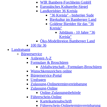
WIR Bamberg-Forchheim GmbH
Europäisches Kulturerbe-Siegel
Landkreisbier 36 Kreisla
"36 Kreisla" - bisherige Sude
Bierkultur im Bamberger Land
Goldene Bieridee für das "36
Kreisla"
Jubiläum - 10 Jahre "36
Kreisla"
Öko-Modellregion Bamberger Land
100 für 36
Landratsamt
Bürgerservice
Anliegen A-Z
Formulare & Broschüren
Abfallwirtschaft - Formulare-Broschüren
Wunschkennzeichen online
Bürgerservice-Portal
Umfragen
Zulassung-Onlineterminvereinbarung
Zulassung-Online
Online-Zulassungsbehörde
Führerschein-Online
Karteikartenabschrift
Führerschein-Onlineterminvereinbarung