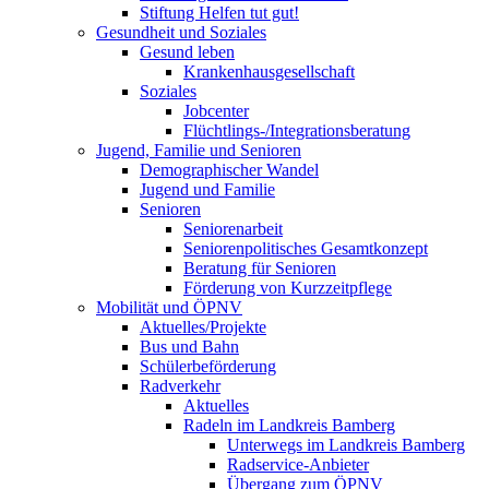
Stiftung Helfen tut gut!
Gesundheit und Soziales
Gesund leben
Krankenhausgesellschaft
Soziales
Jobcenter
Flüchtlings-/Integrationsberatung
Jugend, Familie und Senioren
Demographischer Wandel
Jugend und Familie
Senioren
Seniorenarbeit
Seniorenpolitisches Gesamtkonzept
Beratung für Senioren
Förderung von Kurzzeitpflege
Mobilität und ÖPNV
Aktuelles/Projekte
Bus und Bahn
Schülerbeförderung
Radverkehr
Aktuelles
Radeln im Landkreis Bamberg
Unterwegs im Landkreis Bamberg
Radservice-Anbieter
Übergang zum ÖPNV