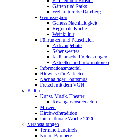
Kirchen und Klöster
Gärten und Parks
Weltkulturerbe Bamberg
Genussregion
Genuss Nachhaltigkeit
Regionale Küche
Weinkultur
Führungen und Pauschalen
Aktivangebote
Sehenswertes
Kulinarische Entdeckungen
Aktuelles und Informationen
Informationsmaterial
Hinweise für Anbieter
Nachhaltiger Tourismus
Freizeit mit dem VGN
Kultur
Kunst, Musik, Theater
Rosengartenserenaden
Museen
Kirchweihtradition
Internationale Woche 2026
Veranstaltungen
Termine Landkreis
Kultur Bamberg