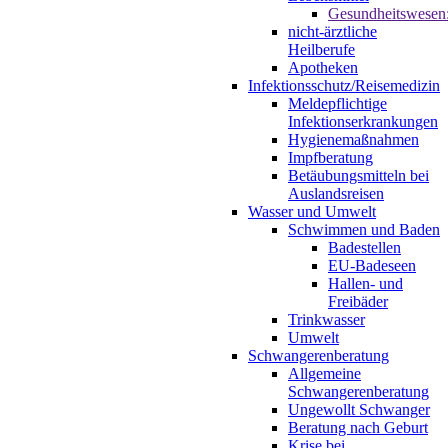
Gesundheitswesen
nicht-ärztliche
Heilberufe
Apotheken
Infektionsschutz/Reisemedizin
Meldepflichtige
Infektionserkrankungen
Hygienemaßnahmen
Impfberatung
Betäubungsmitteln bei
Auslandsreisen
Wasser und Umwelt
Schwimmen und Baden
Badestellen
EU-Badeseen
Hallen- und
Freibäder
Trinkwasser
Umwelt
Schwangerenberatung
Allgemeine
Schwangerenberatung
Ungewollt Schwanger
Beratung nach Geburt
Krise bei