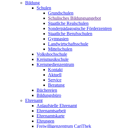
Bildung
Schulen
Grundschulen
Schulisches Bildungsangebot
Staatliche Realschulen
Sonderpädagogische Förderzentren
Staatliche Berufsschulen
Gymnasien
Landwirtschaftsschule
Mittelschulen
Volkshochschule
Kreismusikschule
Kreismedienzentrum
Kontakt
Aktuell
Service
Beratung
Büchereien
Bildungsbüro
Ehrenamt
Anlaufstelle Ehrenamt
Ehrenamtsarbeit
Ehrenamtskarte
Ehrungen
Freiwilligenzentrum CariThek