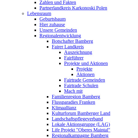
Zahlen und Fakten
Partnerlandkreis Karkonoski Polen
Lebensraum
Geburtsbaum
Hier zuhause
Unsere Gemeinden
Regionalentwicklung
Botschafter Bamberg
Fairer Landkreis
Auszeichnung
Fairführer
Projekte und Aktionen
Projekte
Aktionen
Fairtrade Gemeinden
Fairtrade Schulen
Mach mit
Familienregion Bamberg
Flussparadies Franken
Klimaallianz
Kulturforum Bamberger Land
Landschaftspflegeverband
Lokale Aktionsgruppe (LAG)
Life Projekt "Oberes Maintal"
Regionalkampagne Bamberg