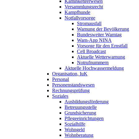
Kaminkehrerwesen
Versammlungsrecht
Kampfhunde
Notfallvorsorge
Stromausfall
Warnung der Bevölkerung
Bundesweiter Warntag
Warn-App NINA
Vorsorge für den Ernstfall
Cell Broadcast
Aktuelle Wetterwarnung
Notrufnummern
Aktuelle Hochwassermeldung
Organisation, IuK
Personal
Personenstandswesen
Rechnungsprüfung
Soziales
Ausbildungsförderung
Betreuungsstelle
Grundsicherung
Pflegeeinrichtungen
Sozialhilfe
Wohngeld
Wohnberatung