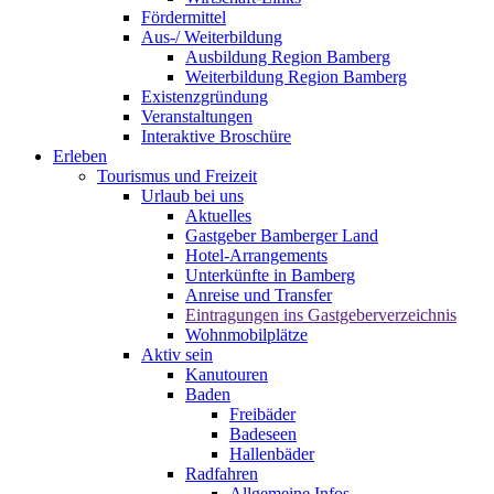
Fördermittel
Aus-/ Weiterbildung
Ausbildung Region Bamberg
Weiterbildung Region Bamberg
Existenzgründung
Veranstaltungen
Interaktive Broschüre
Erleben
Tourismus und Freizeit
Urlaub bei uns
Aktuelles
Gastgeber Bamberger Land
Hotel-Arrangements
Unterkünfte in Bamberg
Anreise und Transfer
Eintragungen ins Gastgeberverzeichnis
Wohnmobilplätze
Aktiv sein
Kanutouren
Baden
Freibäder
Badeseen
Hallenbäder
Radfahren
Allgemeine Infos