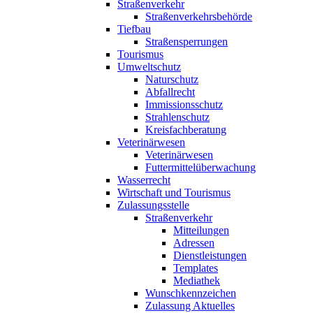
Straßenverkehr
Straßenverkehrsbehörde
Tiefbau
Straßensperrungen
Tourismus
Umweltschutz
Naturschutz
Abfallrecht
Immissionsschutz
Strahlenschutz
Kreisfachberatung
Veterinärwesen
Veterinärwesen
Futtermittelüberwachung
Wasserrecht
Wirtschaft und Tourismus
Zulassungsstelle
Straßenverkehr
Mitteilungen
Adressen
Dienstleistungen
Templates
Mediathek
Wunschkennzeichen
Zulassung Aktuelles