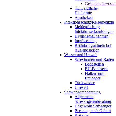
Gesundheitswesen
nicht-ärztliche
Heilberufe
Apotheken
Infektionsschutz/Reisemedizin
Meldepflichtige
Infektionserkrankungen
Hygienemaßnahmen
Impfberatung
Betäubungsmitteln bei
Auslandsreisen
Wasser und Umwelt
Schwimmen und Baden
Badestellen
EU-Badeseen
Hallen- und
Freibäder
Trinkwasser
Umwelt
Schwangerenberatung
Allgemeine
Schwangerenberatung
Ungewollt Schwanger
Beratung nach Geburt
Krise bei