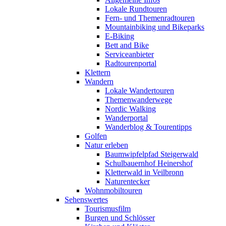
Lokale Rundtouren
Fern- und Themenradtouren
Mountainbiking und Bikeparks
E-Biking
Bett and Bike
Serviceanbieter
Radtourenportal
Klettern
Wandern
Lokale Wandertouren
Themenwanderwege
Nordic Walking
Wanderportal
Wanderblog & Tourentipps
Golfen
Natur erleben
Baumwipfelpfad Steigerwald
Schulbauernhof Heinershof
Kletterwald in Veilbronn
Naturentecker
Wohnmobiltouren
Sehenswertes
Tourismusfilm
Burgen und Schlösser