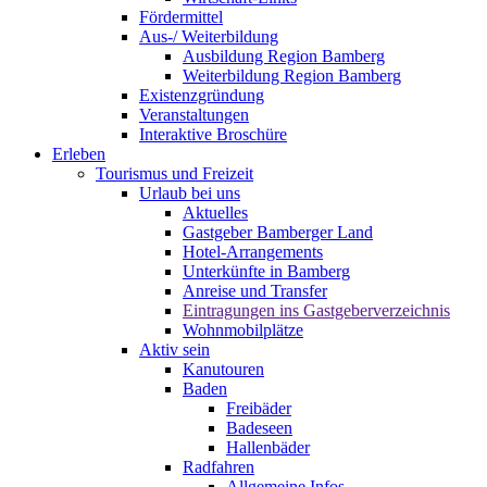
Fördermittel
Aus-/ Weiterbildung
Ausbildung Region Bamberg
Weiterbildung Region Bamberg
Existenzgründung
Veranstaltungen
Interaktive Broschüre
Erleben
Tourismus und Freizeit
Urlaub bei uns
Aktuelles
Gastgeber Bamberger Land
Hotel-Arrangements
Unterkünfte in Bamberg
Anreise und Transfer
Eintragungen ins Gastgeberverzeichnis
Wohnmobilplätze
Aktiv sein
Kanutouren
Baden
Freibäder
Badeseen
Hallenbäder
Radfahren
Allgemeine Infos