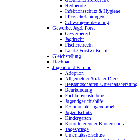
Heilberufe
Infektionsschutz & Hygiene
Pflegeeinrichtungen
Schwangerenberatung
Gewerbe, Jagd, Forst
Gewerberecht
Jagdrecht
Fischereirecht
Land-/ Forstwirtschaft
Gleichstellung
Hochbau
Jugend und Familie
Adoption
Allgemeiner Sozialer Dienst
Beistandschaften-Unterhaltsberatung
Beurkundung
Fachbereichsleitung
Jugendgerichtshilfe
Kommunale Jugendarbeit
Jugendschutz
Kindergarten
Koordinierender Kinderschutz
Tagespflege
Unterhaltsvorschuss