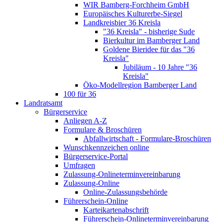
WIR Bamberg-Forchheim GmbH
Europäisches Kulturerbe-Siegel
Landkreisbier 36 Kreisla
"36 Kreisla" - bisherige Sude
Bierkultur im Bamberger Land
Goldene Bieridee für das "36
Kreisla"
Jubiläum - 10 Jahre "36
Kreisla"
Öko-Modellregion Bamberger Land
100 für 36
Landratsamt
Bürgerservice
Anliegen A-Z
Formulare & Broschüren
Abfallwirtschaft - Formulare-Broschüren
Wunschkennzeichen online
Bürgerservice-Portal
Umfragen
Zulassung-Onlineterminvereinbarung
Zulassung-Online
Online-Zulassungsbehörde
Führerschein-Online
Karteikartenabschrift
Führerschein-Onlineterminvereinbarung