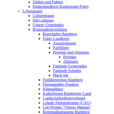
Zahlen und Fakten
Partnerlandkreis Karkonoski Polen
Lebensraum
Geburtsbaum
Hier zuhause
Unsere Gemeinden
Regionalentwicklung
Botschafter Bamberg
Fairer Landkreis
Auszeichnung
Fairführer
Projekte und Aktionen
Projekte
Aktionen
Fairtrade Gemeinden
Fairtrade Schulen
Mach mit
Familienregion Bamberg
Flussparadies Franken
Klimaallianz
Kulturforum Bamberger Land
Landschaftspflegeverband
Lokale Aktionsgruppe (LAG)
Life Projekt "Oberes Maintal"
Regionalkampagne Bamberg