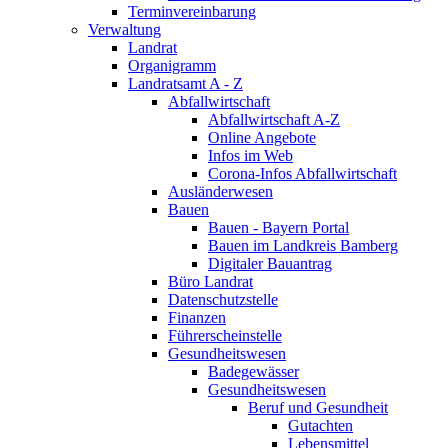
Terminvereinbarung
Verwaltung
Landrat
Organigramm
Landratsamt A - Z
Abfallwirtschaft
Abfallwirtschaft A-Z
Online Angebote
Infos im Web
Corona-Infos Abfallwirtschaft
Ausländerwesen
Bauen
Bauen - Bayern Portal
Bauen im Landkreis Bamberg
Digitaler Bauantrag
Büro Landrat
Datenschutzstelle
Finanzen
Führerscheinstelle
Gesundheitswesen
Badegewässer
Gesundheitswesen
Beruf und Gesundheit
Gutachten
Lebensmittel