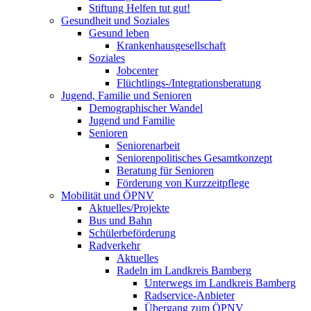
Stiftung Helfen tut gut!
Gesundheit und Soziales
Gesund leben
Krankenhausgesellschaft
Soziales
Jobcenter
Flüchtlings-/Integrationsberatung
Jugend, Familie und Senioren
Demographischer Wandel
Jugend und Familie
Senioren
Seniorenarbeit
Seniorenpolitisches Gesamtkonzept
Beratung für Senioren
Förderung von Kurzzeitpflege
Mobilität und ÖPNV
Aktuelles/Projekte
Bus und Bahn
Schülerbeförderung
Radverkehr
Aktuelles
Radeln im Landkreis Bamberg
Unterwegs im Landkreis Bamberg
Radservice-Anbieter
Übergang zum ÖPNV