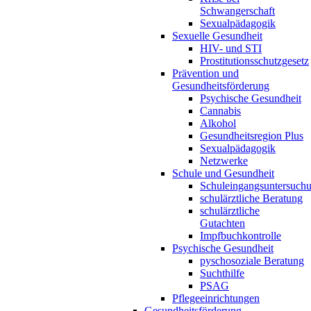
Schwangerschaft
Sexualpädagogik
Sexuelle Gesundheit
HIV- und STI
Prostitutionsschutzgesetz
Prävention und
Gesundheitsförderung
Psychische Gesundheit
Cannabis
Alkohol
Gesundheitsregion Plus
Sexualpädagogik
Netzwerke
Schule und Gesundheit
Schuleingangsuntersuch
schulärztliche Beratung
schulärztliche
Gutachten
Impfbuchkontrolle
Psychische Gesundheit
pyschosoziale Beratung
Suchthilfe
PSAG
Pflegeeinrichtungen
Gesundheitsförderung