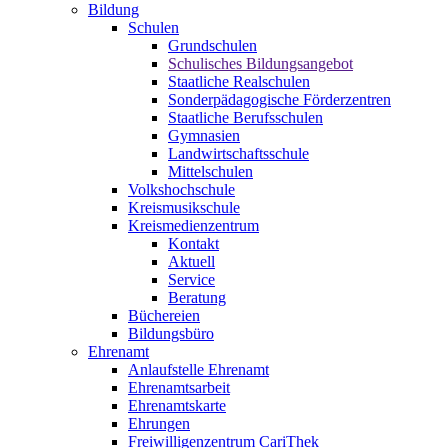
Bildung
Schulen
Grundschulen
Schulisches Bildungsangebot
Staatliche Realschulen
Sonderpädagogische Förderzentren
Staatliche Berufsschulen
Gymnasien
Landwirtschaftsschule
Mittelschulen
Volkshochschule
Kreismusikschule
Kreismedienzentrum
Kontakt
Aktuell
Service
Beratung
Büchereien
Bildungsbüro
Ehrenamt
Anlaufstelle Ehrenamt
Ehrenamtsarbeit
Ehrenamtskarte
Ehrungen
Freiwilligenzentrum CariThek