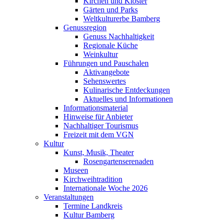
Kirchen und Klöster
Gärten und Parks
Weltkulturerbe Bamberg
Genussregion
Genuss Nachhaltigkeit
Regionale Küche
Weinkultur
Führungen und Pauschalen
Aktivangebote
Sehenswertes
Kulinarische Entdeckungen
Aktuelles und Informationen
Informationsmaterial
Hinweise für Anbieter
Nachhaltiger Tourismus
Freizeit mit dem VGN
Kultur
Kunst, Musik, Theater
Rosengartenserenaden
Museen
Kirchweihtradition
Internationale Woche 2026
Veranstaltungen
Termine Landkreis
Kultur Bamberg