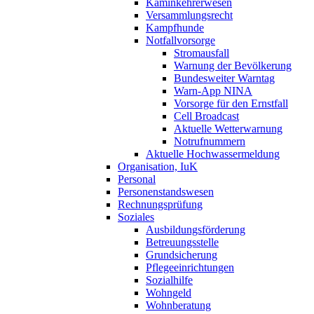
Kaminkehrerwesen
Versammlungsrecht
Kampfhunde
Notfallvorsorge
Stromausfall
Warnung der Bevölkerung
Bundesweiter Warntag
Warn-App NINA
Vorsorge für den Ernstfall
Cell Broadcast
Aktuelle Wetterwarnung
Notrufnummern
Aktuelle Hochwassermeldung
Organisation, IuK
Personal
Personenstandswesen
Rechnungsprüfung
Soziales
Ausbildungsförderung
Betreuungsstelle
Grundsicherung
Pflegeeinrichtungen
Sozialhilfe
Wohngeld
Wohnberatung