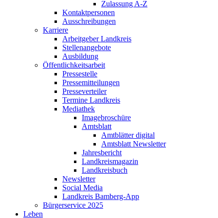
Zulassung A-Z
Kontaktpersonen
Ausschreibungen
Karriere
Arbeitgeber Landkreis
Stellenangebote
Ausbildung
Öffentlichkeitsarbeit
Pressestelle
Pressemitteilungen
Presseverteiler
Termine Landkreis
Mediathek
Imagebroschüre
Amtsblatt
Amtblätter digital
Amtsblatt Newsletter
Jahresbericht
Landkreismagazin
Landkreisbuch
Newsletter
Social Media
Landkreis Bamberg-App
Bürgerservice 2025
Leben