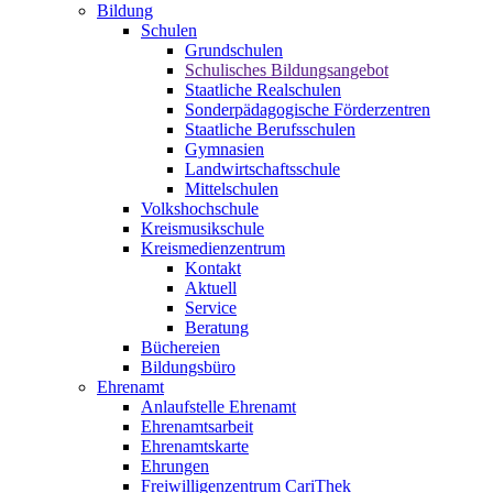
Bildung
Schulen
Grundschulen
Schulisches Bildungsangebot
Staatliche Realschulen
Sonderpädagogische Förderzentren
Staatliche Berufsschulen
Gymnasien
Landwirtschaftsschule
Mittelschulen
Volkshochschule
Kreismusikschule
Kreismedienzentrum
Kontakt
Aktuell
Service
Beratung
Büchereien
Bildungsbüro
Ehrenamt
Anlaufstelle Ehrenamt
Ehrenamtsarbeit
Ehrenamtskarte
Ehrungen
Freiwilligenzentrum CariThek