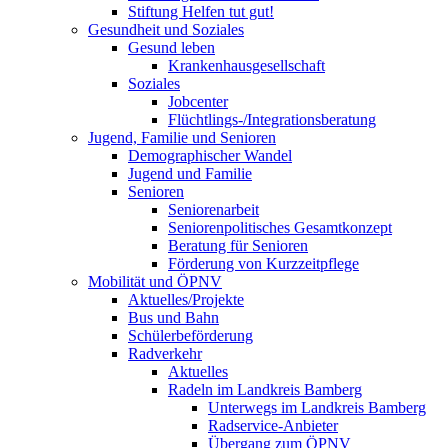
Stiftung Helfen tut gut!
Gesundheit und Soziales
Gesund leben
Krankenhausgesellschaft
Soziales
Jobcenter
Flüchtlings-/Integrationsberatung
Jugend, Familie und Senioren
Demographischer Wandel
Jugend und Familie
Senioren
Seniorenarbeit
Seniorenpolitisches Gesamtkonzept
Beratung für Senioren
Förderung von Kurzzeitpflege
Mobilität und ÖPNV
Aktuelles/Projekte
Bus und Bahn
Schülerbeförderung
Radverkehr
Aktuelles
Radeln im Landkreis Bamberg
Unterwegs im Landkreis Bamberg
Radservice-Anbieter
Übergang zum ÖPNV