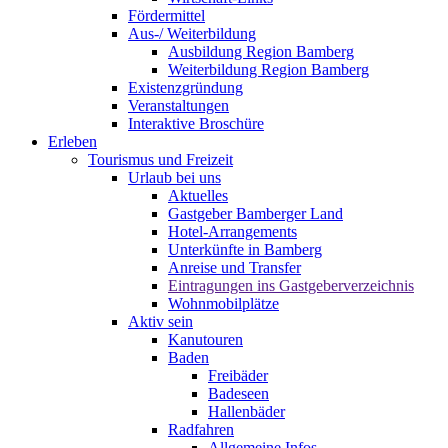
Fördermittel
Aus-/ Weiterbildung
Ausbildung Region Bamberg
Weiterbildung Region Bamberg
Existenzgründung
Veranstaltungen
Interaktive Broschüre
Erleben
Tourismus und Freizeit
Urlaub bei uns
Aktuelles
Gastgeber Bamberger Land
Hotel-Arrangements
Unterkünfte in Bamberg
Anreise und Transfer
Eintragungen ins Gastgeberverzeichnis
Wohnmobilplätze
Aktiv sein
Kanutouren
Baden
Freibäder
Badeseen
Hallenbäder
Radfahren
Allgemeine Infos