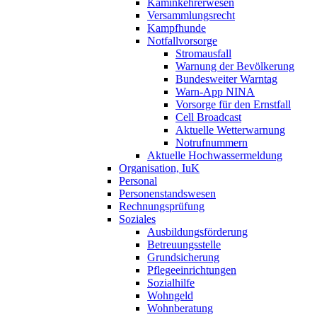
Kaminkehrerwesen
Versammlungsrecht
Kampfhunde
Notfallvorsorge
Stromausfall
Warnung der Bevölkerung
Bundesweiter Warntag
Warn-App NINA
Vorsorge für den Ernstfall
Cell Broadcast
Aktuelle Wetterwarnung
Notrufnummern
Aktuelle Hochwassermeldung
Organisation, IuK
Personal
Personenstandswesen
Rechnungsprüfung
Soziales
Ausbildungsförderung
Betreuungsstelle
Grundsicherung
Pflegeeinrichtungen
Sozialhilfe
Wohngeld
Wohnberatung