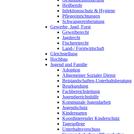
Heilberufe
Infektionsschutz & Hygiene
Pflegeeinrichtungen
Schwangerenberatung
Gewerbe, Jagd, Forst
Gewerberecht
Jagdrecht
Fischereirecht
Land-/ Forstwirtschaft
Gleichstellung
Hochbau
Jugend und Familie
Adoption
Allgemeiner Sozialer Dienst
Beistandschaften-Unterhaltsberatung
Beurkundung
Fachbereichsleitung
Jugendgerichtshilfe
Kommunale Jugendarbeit
Jugendschutz
Kindergarten
Koordinierender Kinderschutz
Tagespflege
Unterhaltsvorschuss