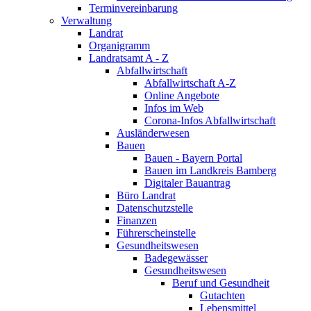
Terminvereinbarung
Verwaltung
Landrat
Organigramm
Landratsamt A - Z
Abfallwirtschaft
Abfallwirtschaft A-Z
Online Angebote
Infos im Web
Corona-Infos Abfallwirtschaft
Ausländerwesen
Bauen
Bauen - Bayern Portal
Bauen im Landkreis Bamberg
Digitaler Bauantrag
Büro Landrat
Datenschutzstelle
Finanzen
Führerscheinstelle
Gesundheitswesen
Badegewässer
Gesundheitswesen
Beruf und Gesundheit
Gutachten
Lebensmittel