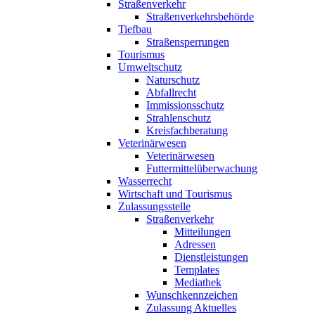
Straßenverkehr
Straßenverkehrsbehörde
Tiefbau
Straßensperrungen
Tourismus
Umweltschutz
Naturschutz
Abfallrecht
Immissionsschutz
Strahlenschutz
Kreisfachberatung
Veterinärwesen
Veterinärwesen
Futtermittelüberwachung
Wasserrecht
Wirtschaft und Tourismus
Zulassungsstelle
Straßenverkehr
Mitteilungen
Adressen
Dienstleistungen
Templates
Mediathek
Wunschkennzeichen
Zulassung Aktuelles