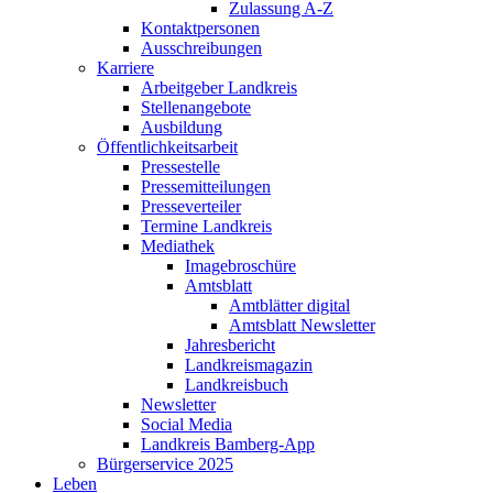
Zulassung A-Z
Kontaktpersonen
Ausschreibungen
Karriere
Arbeitgeber Landkreis
Stellenangebote
Ausbildung
Öffentlichkeitsarbeit
Pressestelle
Pressemitteilungen
Presseverteiler
Termine Landkreis
Mediathek
Imagebroschüre
Amtsblatt
Amtblätter digital
Amtsblatt Newsletter
Jahresbericht
Landkreismagazin
Landkreisbuch
Newsletter
Social Media
Landkreis Bamberg-App
Bürgerservice 2025
Leben