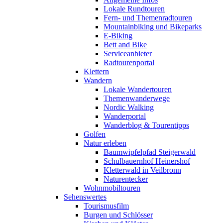
Lokale Rundtouren
Fern- und Themenradtouren
Mountainbiking und Bikeparks
E-Biking
Bett and Bike
Serviceanbieter
Radtourenportal
Klettern
Wandern
Lokale Wandertouren
Themenwanderwege
Nordic Walking
Wanderportal
Wanderblog & Tourentipps
Golfen
Natur erleben
Baumwipfelpfad Steigerwald
Schulbauernhof Heinershof
Kletterwald in Veilbronn
Naturentecker
Wohnmobiltouren
Sehenswertes
Tourismusfilm
Burgen und Schlösser