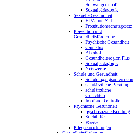
Schwangerschaft
Sexualpädagogik
Sexuelle Gesundheit
HIV- und STI
Prostitutionsschutzgesetz
Prävention und
Gesundheitsförderung
Psychische Gesundheit
Cannabis
Alkohol
Gesundheitsregion Plus
Sexualpädagogik
Netzwerke
Schule und Gesundheit
Schuleingangsuntersuch
schulärztliche Beratung
schulärztliche
Gutachten
Impfbuchkontrolle
Psychische Gesundheit
pyschosoziale Beratung
Suchthilfe
PSAG
Pflegeeinrichtungen
Gesundheitsförderung