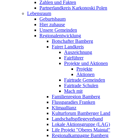
Zahlen und Fakten
Partnerlandkreis Karkonoski Polen
Lebensraum
Geburtsbaum
Hier zuhause
Unsere Gemeinden
Regionalentwicklung
Botschafter Bamberg
Fairer Landkreis
Auszeichnung
Fairführer
Projekte und Aktionen
Projekte
Aktionen
Fairtrade Gemeinden
Fairtrade Schulen
Mach mit
Familienregion Bamberg
Flussparadies Franken
Klimaallianz
Kulturforum Bamberger Land
Landschaftspflegeverband
Lokale Aktionsgruppe (LAG)
Life Projekt "Oberes Maintal"
Regionalkampagne Bamberg