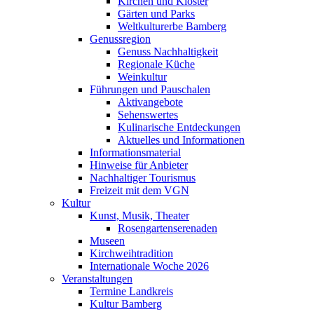
Kirchen und Klöster
Gärten und Parks
Weltkulturerbe Bamberg
Genussregion
Genuss Nachhaltigkeit
Regionale Küche
Weinkultur
Führungen und Pauschalen
Aktivangebote
Sehenswertes
Kulinarische Entdeckungen
Aktuelles und Informationen
Informationsmaterial
Hinweise für Anbieter
Nachhaltiger Tourismus
Freizeit mit dem VGN
Kultur
Kunst, Musik, Theater
Rosengartenserenaden
Museen
Kirchweihtradition
Internationale Woche 2026
Veranstaltungen
Termine Landkreis
Kultur Bamberg