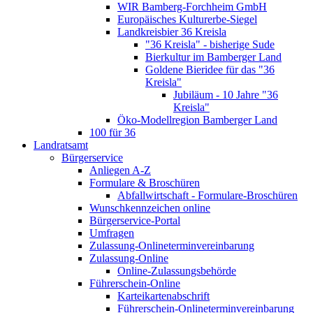
WIR Bamberg-Forchheim GmbH
Europäisches Kulturerbe-Siegel
Landkreisbier 36 Kreisla
"36 Kreisla" - bisherige Sude
Bierkultur im Bamberger Land
Goldene Bieridee für das "36
Kreisla"
Jubiläum - 10 Jahre "36
Kreisla"
Öko-Modellregion Bamberger Land
100 für 36
Landratsamt
Bürgerservice
Anliegen A-Z
Formulare & Broschüren
Abfallwirtschaft - Formulare-Broschüren
Wunschkennzeichen online
Bürgerservice-Portal
Umfragen
Zulassung-Onlineterminvereinbarung
Zulassung-Online
Online-Zulassungsbehörde
Führerschein-Online
Karteikartenabschrift
Führerschein-Onlineterminvereinbarung