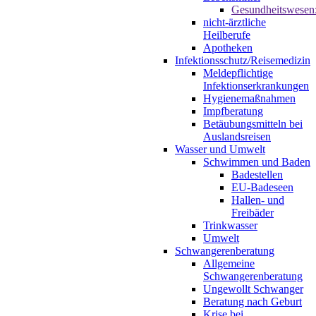
Gesundheitswesen
nicht-ärztliche
Heilberufe
Apotheken
Infektionsschutz/Reisemedizin
Meldepflichtige
Infektionserkrankungen
Hygienemaßnahmen
Impfberatung
Betäubungsmitteln bei
Auslandsreisen
Wasser und Umwelt
Schwimmen und Baden
Badestellen
EU-Badeseen
Hallen- und
Freibäder
Trinkwasser
Umwelt
Schwangerenberatung
Allgemeine
Schwangerenberatung
Ungewollt Schwanger
Beratung nach Geburt
Krise bei