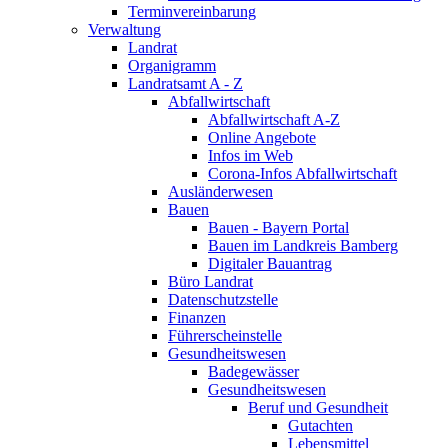
Terminvereinbarung
Verwaltung
Landrat
Organigramm
Landratsamt A - Z
Abfallwirtschaft
Abfallwirtschaft A-Z
Online Angebote
Infos im Web
Corona-Infos Abfallwirtschaft
Ausländerwesen
Bauen
Bauen - Bayern Portal
Bauen im Landkreis Bamberg
Digitaler Bauantrag
Büro Landrat
Datenschutzstelle
Finanzen
Führerscheinstelle
Gesundheitswesen
Badegewässer
Gesundheitswesen
Beruf und Gesundheit
Gutachten
Lebensmittel