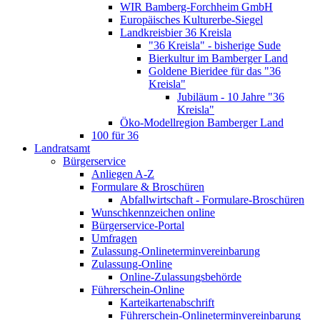
WIR Bamberg-Forchheim GmbH
Europäisches Kulturerbe-Siegel
Landkreisbier 36 Kreisla
"36 Kreisla" - bisherige Sude
Bierkultur im Bamberger Land
Goldene Bieridee für das "36
Kreisla"
Jubiläum - 10 Jahre "36
Kreisla"
Öko-Modellregion Bamberger Land
100 für 36
Landratsamt
Bürgerservice
Anliegen A-Z
Formulare & Broschüren
Abfallwirtschaft - Formulare-Broschüren
Wunschkennzeichen online
Bürgerservice-Portal
Umfragen
Zulassung-Onlineterminvereinbarung
Zulassung-Online
Online-Zulassungsbehörde
Führerschein-Online
Karteikartenabschrift
Führerschein-Onlineterminvereinbarung