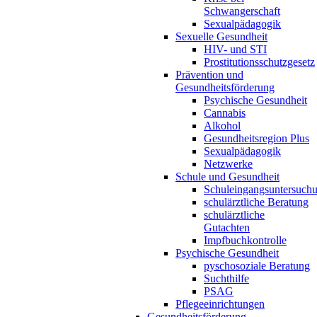
Schwangerschaft
Sexualpädagogik
Sexuelle Gesundheit
HIV- und STI
Prostitutionsschutzgesetz
Prävention und
Gesundheitsförderung
Psychische Gesundheit
Cannabis
Alkohol
Gesundheitsregion Plus
Sexualpädagogik
Netzwerke
Schule und Gesundheit
Schuleingangsuntersuch
schulärztliche Beratung
schulärztliche
Gutachten
Impfbuchkontrolle
Psychische Gesundheit
pyschosoziale Beratung
Suchthilfe
PSAG
Pflegeeinrichtungen
Gesundheitsförderung