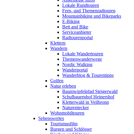
Lokale Rundtouren
Fern- und Themenradtouren
Mountainbiking und Bikeparks
E-Biking
Bett and Bike
Serviceanbieter
Radtourenportal
Klettern
Wandern
Lokale Wandertouren
Themenwanderwege
Nordic Walking
Wanderportal
Wanderblog & Tourentipps
Golfen
Natur erleben
Baumwipfelpfad Steigerwald
Schulbauernhof Heinershof
Kletterwald in Veilbronn
Naturentecker
Wohnmobiltouren
Sehenswertes
Tourismusfilm
Burgen und Schlösser