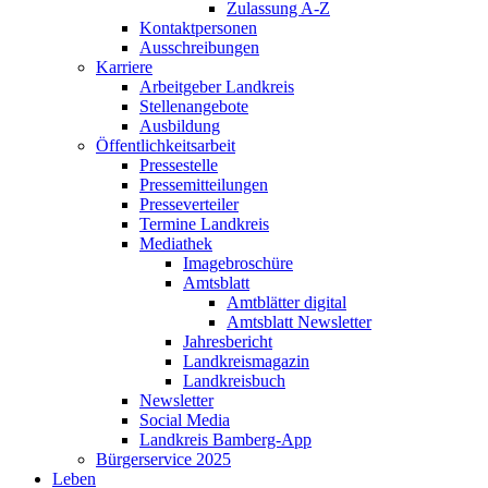
Zulassung A-Z
Kontaktpersonen
Ausschreibungen
Karriere
Arbeitgeber Landkreis
Stellenangebote
Ausbildung
Öffentlichkeitsarbeit
Pressestelle
Pressemitteilungen
Presseverteiler
Termine Landkreis
Mediathek
Imagebroschüre
Amtsblatt
Amtblätter digital
Amtsblatt Newsletter
Jahresbericht
Landkreismagazin
Landkreisbuch
Newsletter
Social Media
Landkreis Bamberg-App
Bürgerservice 2025
Leben