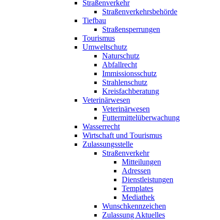
Straßenverkehr
Straßenverkehrsbehörde
Tiefbau
Straßensperrungen
Tourismus
Umweltschutz
Naturschutz
Abfallrecht
Immissionsschutz
Strahlenschutz
Kreisfachberatung
Veterinärwesen
Veterinärwesen
Futtermittelüberwachung
Wasserrecht
Wirtschaft und Tourismus
Zulassungsstelle
Straßenverkehr
Mitteilungen
Adressen
Dienstleistungen
Templates
Mediathek
Wunschkennzeichen
Zulassung Aktuelles