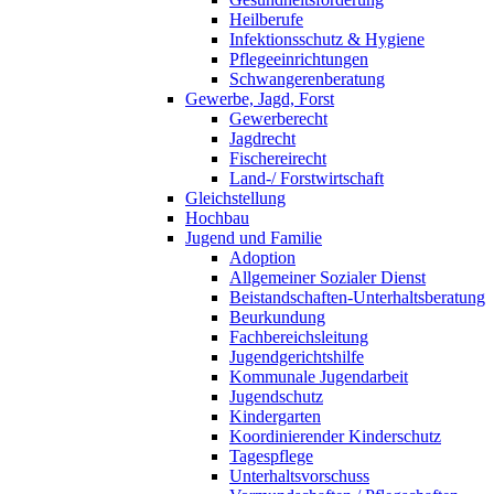
Heilberufe
Infektionsschutz & Hygiene
Pflegeeinrichtungen
Schwangerenberatung
Gewerbe, Jagd, Forst
Gewerberecht
Jagdrecht
Fischereirecht
Land-/ Forstwirtschaft
Gleichstellung
Hochbau
Jugend und Familie
Adoption
Allgemeiner Sozialer Dienst
Beistandschaften-Unterhaltsberatung
Beurkundung
Fachbereichsleitung
Jugendgerichtshilfe
Kommunale Jugendarbeit
Jugendschutz
Kindergarten
Koordinierender Kinderschutz
Tagespflege
Unterhaltsvorschuss