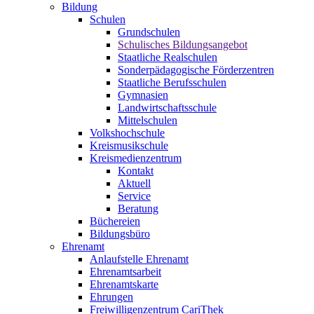
Bildung
Schulen
Grundschulen
Schulisches Bildungsangebot
Staatliche Realschulen
Sonderpädagogische Förderzentren
Staatliche Berufsschulen
Gymnasien
Landwirtschaftsschule
Mittelschulen
Volkshochschule
Kreismusikschule
Kreismedienzentrum
Kontakt
Aktuell
Service
Beratung
Büchereien
Bildungsbüro
Ehrenamt
Anlaufstelle Ehrenamt
Ehrenamtsarbeit
Ehrenamtskarte
Ehrungen
Freiwilligenzentrum CariThek