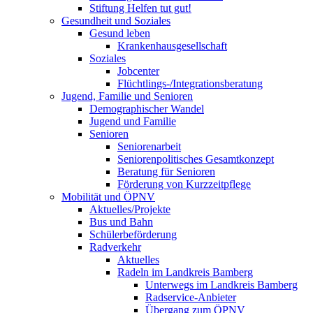
Stiftung Helfen tut gut!
Gesundheit und Soziales
Gesund leben
Krankenhausgesellschaft
Soziales
Jobcenter
Flüchtlings-/Integrationsberatung
Jugend, Familie und Senioren
Demographischer Wandel
Jugend und Familie
Senioren
Seniorenarbeit
Seniorenpolitisches Gesamtkonzept
Beratung für Senioren
Förderung von Kurzzeitpflege
Mobilität und ÖPNV
Aktuelles/Projekte
Bus und Bahn
Schülerbeförderung
Radverkehr
Aktuelles
Radeln im Landkreis Bamberg
Unterwegs im Landkreis Bamberg
Radservice-Anbieter
Übergang zum ÖPNV