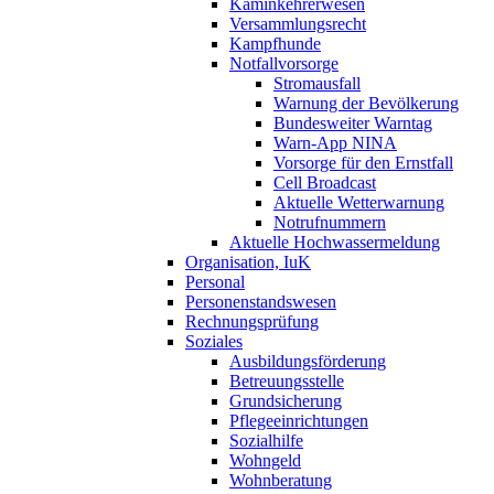
Kaminkehrerwesen
Versammlungsrecht
Kampfhunde
Notfallvorsorge
Stromausfall
Warnung der Bevölkerung
Bundesweiter Warntag
Warn-App NINA
Vorsorge für den Ernstfall
Cell Broadcast
Aktuelle Wetterwarnung
Notrufnummern
Aktuelle Hochwassermeldung
Organisation, IuK
Personal
Personenstandswesen
Rechnungsprüfung
Soziales
Ausbildungsförderung
Betreuungsstelle
Grundsicherung
Pflegeeinrichtungen
Sozialhilfe
Wohngeld
Wohnberatung