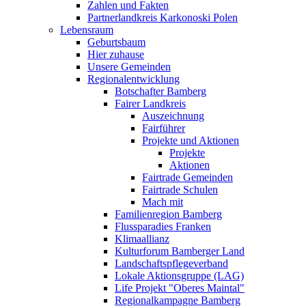
Zahlen und Fakten
Partnerlandkreis Karkonoski Polen
Lebensraum
Geburtsbaum
Hier zuhause
Unsere Gemeinden
Regionalentwicklung
Botschafter Bamberg
Fairer Landkreis
Auszeichnung
Fairführer
Projekte und Aktionen
Projekte
Aktionen
Fairtrade Gemeinden
Fairtrade Schulen
Mach mit
Familienregion Bamberg
Flussparadies Franken
Klimaallianz
Kulturforum Bamberger Land
Landschaftspflegeverband
Lokale Aktionsgruppe (LAG)
Life Projekt "Oberes Maintal"
Regionalkampagne Bamberg