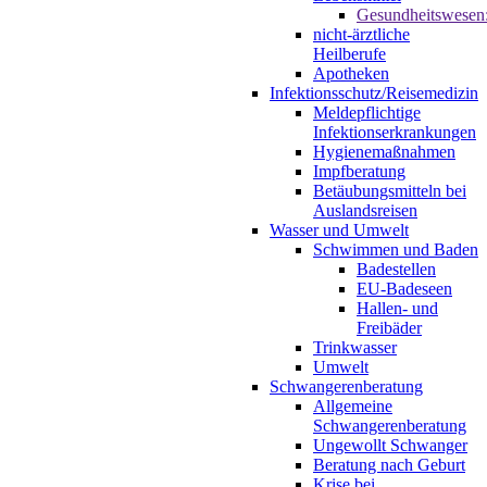
Gesundheitswesen
nicht-ärztliche
Heilberufe
Apotheken
Infektionsschutz/Reisemedizin
Meldepflichtige
Infektionserkrankungen
Hygienemaßnahmen
Impfberatung
Betäubungsmitteln bei
Auslandsreisen
Wasser und Umwelt
Schwimmen und Baden
Badestellen
EU-Badeseen
Hallen- und
Freibäder
Trinkwasser
Umwelt
Schwangerenberatung
Allgemeine
Schwangerenberatung
Ungewollt Schwanger
Beratung nach Geburt
Krise bei