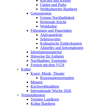
Kirchen und Klöster
Gärten und Parks
Weltkulturerbe Bamberg
Genussregion
Genuss Nachhaltigkeit
Regionale Küche
Weinkultur
Führungen und Pauschalen
Aktivangebote
Sehenswertes
Kulinarische Entdeckungen
Aktuelles und Informationen
Informationsmaterial
Hinweise für Anbieter
Nachhaltiger Tourismus
Freizeit mit dem VGN
Kultur
Kunst, Musik, Theater
Rosengartenserenaden
Museen
Kirchweihtradition
Internationale Woche 2026
Veranstaltungen
Termine Landkreis
Kultur Bamberg