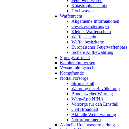
Feuerwehrwesen
Katastrophenschutz
Hochwasser
Waffenrecht
Allgemeine Informationen
Gesetzesänderungen
Kleiner Waffenschein
Waffenschein
Waffenbesitzkarte
Europäischer Feuerwaffenpass
Sichere Aufbewahrung
Sprengstoffrecht
Kaminkehrerwesen
Versammlungsrecht
Kampfhunde
Notfallvorsorge
Stromausfall
Warnung der Bevölkerung
Bundesweiter Warntag
Warn-App NINA
Vorsorge für den Ernstfall
Cell Broadcast
Aktuelle Wetterwarnung
Notrufnummern
Aktuelle Hochwassermeldung