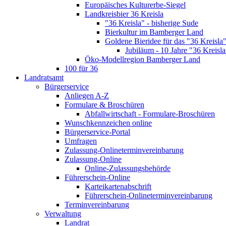
Europäisches Kulturerbe-Siegel
Landkreisbier 36 Kreisla
"36 Kreisla" - bisherige Sude
Bierkultur im Bamberger Land
Goldene Bieridee für das "36 Kreisla
Jubiläum - 10 Jahre "36 Kreisla
Öko-Modellregion Bamberger Land
100 für 36
Landratsamt
Bürgerservice
Anliegen A-Z
Formulare & Broschüren
Abfallwirtschaft - Formulare-Broschüren
Wunschkennzeichen online
Bürgerservice-Portal
Umfragen
Zulassung-Onlineterminvereinbarung
Zulassung-Online
Online-Zulassungsbehörde
Führerschein-Online
Karteikartenabschrift
Führerschein-Onlineterminvereinbarung
Terminvereinbarung
Verwaltung
Landrat