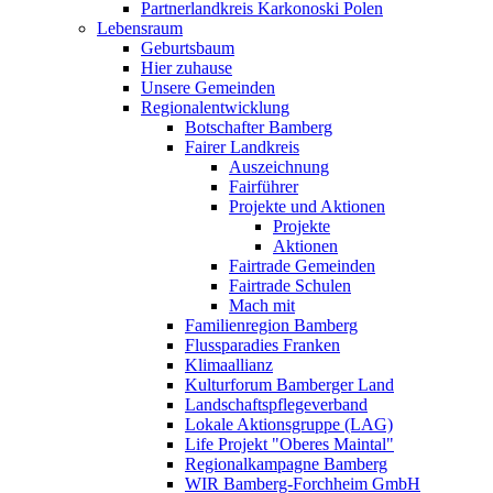
Partnerlandkreis Karkonoski Polen
Lebensraum
Geburtsbaum
Hier zuhause
Unsere Gemeinden
Regionalentwicklung
Botschafter Bamberg
Fairer Landkreis
Auszeichnung
Fairführer
Projekte und Aktionen
Projekte
Aktionen
Fairtrade Gemeinden
Fairtrade Schulen
Mach mit
Familienregion Bamberg
Flussparadies Franken
Klimaallianz
Kulturforum Bamberger Land
Landschaftspflegeverband
Lokale Aktionsgruppe (LAG)
Life Projekt "Oberes Maintal"
Regionalkampagne Bamberg
WIR Bamberg-Forchheim GmbH