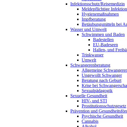
Infektionsschutz/Reisemedizin
Meldepflichtige Infektio
Hygienemaßnahmen
Impfberatung
Betäubungsmitteln bei Au
Wasser und Umwelt
Schwimmen und Baden
Badestellen
EU-Badeseen
Hallen- und Freibä
Trinkwasser
Umwelt
Schwangerenberatung
Allgemeine Schwangeren
Ungewollt Schwanger
Beratung nach Geburt
Krise bei Schwangerscha
Sexualpädagogik
Sexuelle Gesundheit
HIV- und STI
Prostitutionsschutzgesetz
Prävention und Gesundheitsför
Psychische Gesundheit
Cannabis
Alkohol