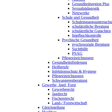
Gesundheitsregion Plus
Sexualpädagogik
Netzwerke
Schule und Gesundheit
Schuleingangsuntersuch
schulärztliche Beratung
schulärztliche Gutachten
Impfbuchkontrolle
Psychische Gesundheit
pyschosoziale Beratung
Suchthilfe
PSAG
Pflegeeinrichtungen
Gesundheitsförderung
Heilberufe
Infektionsschutz & Hygiene
Pflegeeinrichtungen
Schwangerenberatung
Gewerbe, Jagd, Forst
Gewerberecht
Jagdrecht
Fischereirecht
Land-/ Forstwirtschaft
Gleichstellung
Hochbau