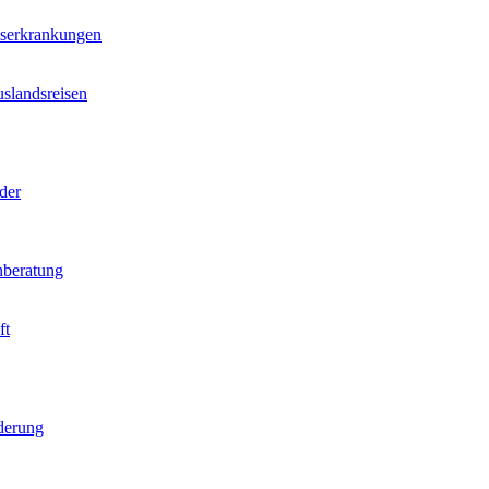
nserkrankungen
slandsreisen
der
beratung
ft
derung