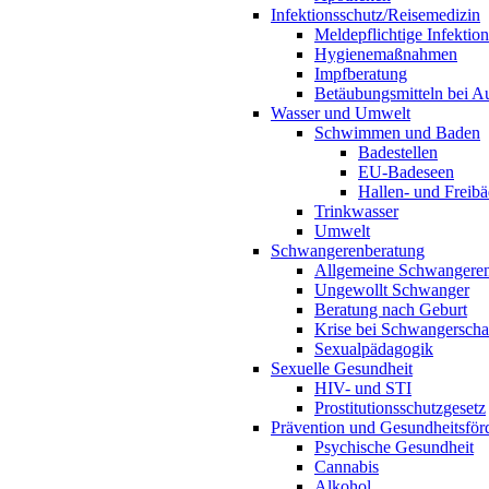
Infektionsschutz/Reisemedizin
Meldepflichtige Infektio
Hygienemaßnahmen
Impfberatung
Betäubungsmitteln bei Au
Wasser und Umwelt
Schwimmen und Baden
Badestellen
EU-Badeseen
Hallen- und Freibä
Trinkwasser
Umwelt
Schwangerenberatung
Allgemeine Schwangeren
Ungewollt Schwanger
Beratung nach Geburt
Krise bei Schwangerscha
Sexualpädagogik
Sexuelle Gesundheit
HIV- und STI
Prostitutionsschutzgesetz
Prävention und Gesundheitsför
Psychische Gesundheit
Cannabis
Alkohol