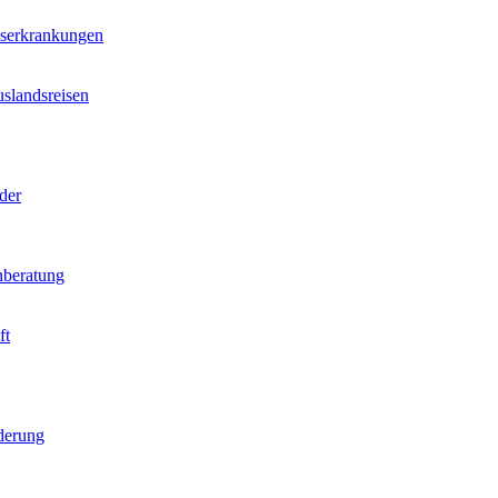
nserkrankungen
slandsreisen
der
beratung
ft
derung