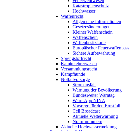
Feuerwehrwesen
Katastrophenschutz
Hochwasser
Waffenrecht
Allgemeine Informationen
Gesetzesänderungen
Kleiner Waffenschein
Waffenschein
Waffenbesitzkarte
Europäischer Feuerwaffenpass
Sichere Aufbewahrung
Sprengstoffrecht
Kaminkehrerwesen
Versammlungsrecht
Kampfhunde
Notfallvorsorge
Stromausfall
Warnung der Bevölkerung
Bundesweiter Warntag
Warn-App NINA
Vorsorge für den Ernstfall
Cell Broadcast
Aktuelle Wetterwarnung
Notrufnummern
Aktuelle Hochwassermeldung