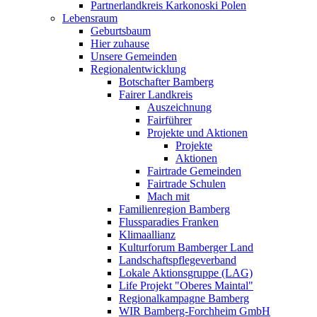
Partnerlandkreis Karkonoski Polen
Lebensraum
Geburtsbaum
Hier zuhause
Unsere Gemeinden
Regionalentwicklung
Botschafter Bamberg
Fairer Landkreis
Auszeichnung
Fairführer
Projekte und Aktionen
Projekte
Aktionen
Fairtrade Gemeinden
Fairtrade Schulen
Mach mit
Familienregion Bamberg
Flussparadies Franken
Klimaallianz
Kulturforum Bamberger Land
Landschaftspflegeverband
Lokale Aktionsgruppe (LAG)
Life Projekt "Oberes Maintal"
Regionalkampagne Bamberg
WIR Bamberg-Forchheim GmbH