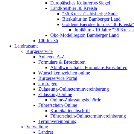
Europäisches Kulturerbe-Siegel
Landkreisbier 36 Kreisla
"36 Kreisla" - bisherige Sude
Bierkultur im Bamberger Land
Goldene Bieridee für das "36 Kreisla
Jubiläum - 10 Jahre "36 Kreisla
Öko-Modellregion Bamberger Land
100 für 36
Landratsamt
Bürgerservice
Anliegen A-Z
Formulare & Broschüren
Abfallwirtschaft - Formulare-Broschüren
Wunschkennzeichen online
Bürgerservice-Portal
Umfragen
Zulassung-Onlineterminvereinbarung
Zulassung-Online
Online-Zulassungsbehörde
Führerschein-Online
Karteikartenabschrift
Führerschein-Onlineterminvereinbarung
Terminvereinbarung
Verwaltung
Landrat