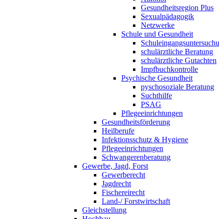
Gesundheitsregion Plus
Sexualpädagogik
Netzwerke
Schule und Gesundheit
Schuleingangsuntersuch
schulärztliche Beratung
schulärztliche Gutachten
Impfbuchkontrolle
Psychische Gesundheit
pyschosoziale Beratung
Suchthilfe
PSAG
Pflegeeinrichtungen
Gesundheitsförderung
Heilberufe
Infektionsschutz & Hygiene
Pflegeeinrichtungen
Schwangerenberatung
Gewerbe, Jagd, Forst
Gewerberecht
Jagdrecht
Fischereirecht
Land-/ Forstwirtschaft
Gleichstellung
Hochbau