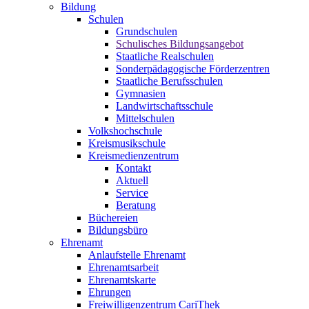
Bildung
Schulen
Grundschulen
Schulisches Bildungsangebot
Staatliche Realschulen
Sonderpädagogische Förderzentren
Staatliche Berufsschulen
Gymnasien
Landwirtschaftsschule
Mittelschulen
Volkshochschule
Kreismusikschule
Kreismedienzentrum
Kontakt
Aktuell
Service
Beratung
Büchereien
Bildungsbüro
Ehrenamt
Anlaufstelle Ehrenamt
Ehrenamtsarbeit
Ehrenamtskarte
Ehrungen
Freiwilligenzentrum CariThek