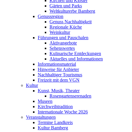
Kirchen und Klöster
Gärten und Parks
Weltkulturerbe Bamberg
Genussregion
Genuss Nachhaltigkeit
Regionale Küche
Weinkultur
Führungen und Pauschalen
Aktivangebote
Sehenswertes
Kulinarische Entdeckungen
Aktuelles und Informationen
Informationsmaterial
Hinweise für Anbieter
Nachhaltiger Tourismus
Freizeit mit dem VGN
Kultur
Kunst, Musik, Theater
Rosengartenserenaden
Museen
Kirchweihtradition
Internationale Woche 2026
Veranstaltungen
Termine Landkreis
Kultur Bamberg