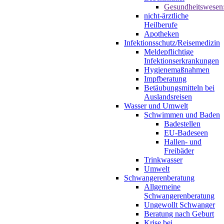
Gesundheitswesen
nicht-ärztliche
Heilberufe
Apotheken
Infektionsschutz/Reisemedizin
Meldepflichtige
Infektionserkrankungen
Hygienemaßnahmen
Impfberatung
Betäubungsmitteln bei
Auslandsreisen
Wasser und Umwelt
Schwimmen und Baden
Badestellen
EU-Badeseen
Hallen- und
Freibäder
Trinkwasser
Umwelt
Schwangerenberatung
Allgemeine
Schwangerenberatung
Ungewollt Schwanger
Beratung nach Geburt
Krise bei