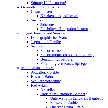
Stiftung Helfen tut gut!
Gesundheit und Soziales
Gesund leben
Krankenhausgesellschaft
Soziales
Jobcenter
Flüchtlings-/Integrationsberatung
Jugend, Familie und Senioren
Demographischer Wandel
Jugend und Familie
Senioren
Seniorenarbeit
Seniorenpolitisches Gesamtkonzept
Beratung für Senioren
Förderung von Kurzzeitpflege
Mobilität und ÖPNV
Aktuelles/Projekte
Bus und Bahn
Schülerbeförderung
Radverkehr
Aktuelles
Radeln im Landkreis Bamberg
Unterwegs im Landkreis Bamberg
Radservice-Anbieter
Übergang zum ÖPNV