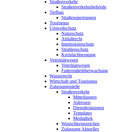
Straßenverkehr
Straßenverkehrsbehörde
Tiefbau
Straßensperrungen
Tourismus
Umweltschutz
Naturschutz
Abfallrecht
Immissionsschutz
Strahlenschutz
Kreisfachberatung
Veterinärwesen
Veterinärwesen
Futtermittelüberwachung
Wasserrecht
Wirtschaft und Tourismus
Zulassungsstelle
Straßenverkehr
Mitteilungen
Adressen
Dienstleistungen
Templates
Mediathek
Wunschkennzeichen
Zulassung Aktuelles