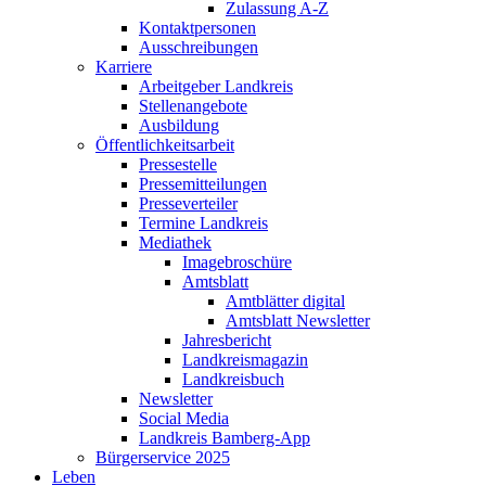
Zulassung A-Z
Kontaktpersonen
Ausschreibungen
Karriere
Arbeitgeber Landkreis
Stellenangebote
Ausbildung
Öffentlichkeitsarbeit
Pressestelle
Pressemitteilungen
Presseverteiler
Termine Landkreis
Mediathek
Imagebroschüre
Amtsblatt
Amtblätter digital
Amtsblatt Newsletter
Jahresbericht
Landkreismagazin
Landkreisbuch
Newsletter
Social Media
Landkreis Bamberg-App
Bürgerservice 2025
Leben