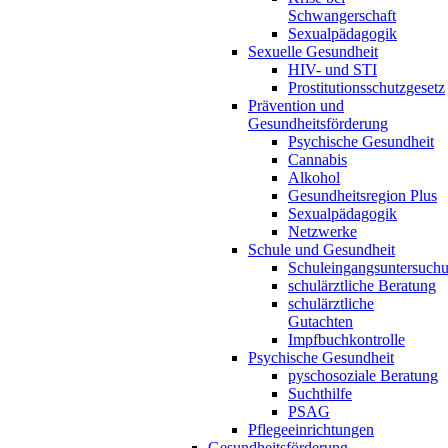
Schwangerschaft
Sexualpädagogik
Sexuelle Gesundheit
HIV- und STI
Prostitutionsschutzgesetz
Prävention und
Gesundheitsförderung
Psychische Gesundheit
Cannabis
Alkohol
Gesundheitsregion Plus
Sexualpädagogik
Netzwerke
Schule und Gesundheit
Schuleingangsuntersuch
schulärztliche Beratung
schulärztliche
Gutachten
Impfbuchkontrolle
Psychische Gesundheit
pyschosoziale Beratung
Suchthilfe
PSAG
Pflegeeinrichtungen
Gesundheitsförderung