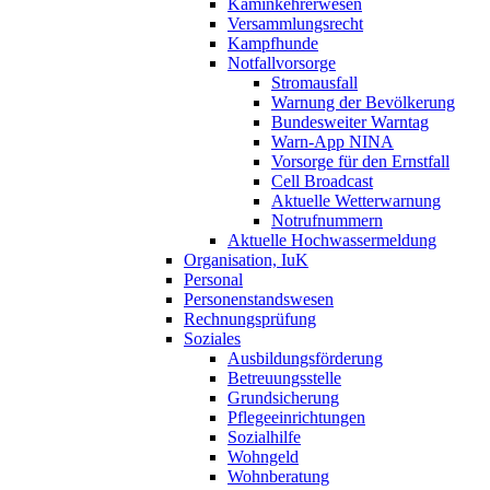
Kaminkehrerwesen
Versammlungsrecht
Kampfhunde
Notfallvorsorge
Stromausfall
Warnung der Bevölkerung
Bundesweiter Warntag
Warn-App NINA
Vorsorge für den Ernstfall
Cell Broadcast
Aktuelle Wetterwarnung
Notrufnummern
Aktuelle Hochwassermeldung
Organisation, IuK
Personal
Personenstandswesen
Rechnungsprüfung
Soziales
Ausbildungsförderung
Betreuungsstelle
Grundsicherung
Pflegeeinrichtungen
Sozialhilfe
Wohngeld
Wohnberatung