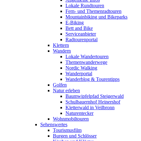
Lokale Rundtouren
Fern- und Themenradtouren
Mountainbiking und Bikeparks
E-Biking
Bett and Bike
Serviceanbieter
Radtourenportal
Klettern
Wandern
Lokale Wandertouren
Themenwanderwege
Nordic Walking
Wanderportal
Wanderblog & Tourentipps
Golfen
Natur erleben
Baumwipfelpfad Steigerwald
Schulbauernhof Heinershof
Kletterwald in Veilbronn
Naturentecker
Wohnmobiltouren
Sehenswertes
Tourismusfilm
Burgen und Schlösser