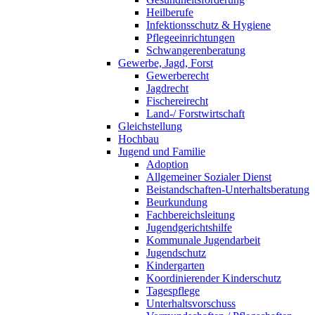
Heilberufe
Infektionsschutz & Hygiene
Pflegeeinrichtungen
Schwangerenberatung
Gewerbe, Jagd, Forst
Gewerberecht
Jagdrecht
Fischereirecht
Land-/ Forstwirtschaft
Gleichstellung
Hochbau
Jugend und Familie
Adoption
Allgemeiner Sozialer Dienst
Beistandschaften-Unterhaltsberatung
Beurkundung
Fachbereichsleitung
Jugendgerichtshilfe
Kommunale Jugendarbeit
Jugendschutz
Kindergarten
Koordinierender Kinderschutz
Tagespflege
Unterhaltsvorschuss