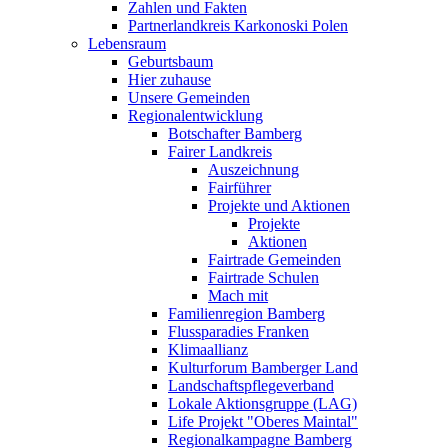
Zahlen und Fakten
Partnerlandkreis Karkonoski Polen
Lebensraum
Geburtsbaum
Hier zuhause
Unsere Gemeinden
Regionalentwicklung
Botschafter Bamberg
Fairer Landkreis
Auszeichnung
Fairführer
Projekte und Aktionen
Projekte
Aktionen
Fairtrade Gemeinden
Fairtrade Schulen
Mach mit
Familienregion Bamberg
Flussparadies Franken
Klimaallianz
Kulturforum Bamberger Land
Landschaftspflegeverband
Lokale Aktionsgruppe (LAG)
Life Projekt "Oberes Maintal"
Regionalkampagne Bamberg