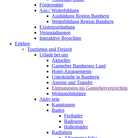
Fördermittel
Aus-/ Weiterbildung
Ausbildung Region Bamberg
Weiterbildung Region Bamberg
Existenzgründung
Veranstaltungen
Interaktive Broschüre
Erleben
Tourismus und Freizeit
Urlaub bei uns
Aktuelles
Gastgeber Bamberger Land
Hotel-Arrangements
Unterkünfte in Bamberg
Anreise und Transfer
Eintragungen ins Gastgeberverzeichnis
Wohnmobilplätze
Aktiv sein
Kanutouren
Baden
Freibäder
Badeseen
Hallenbäder
Radfahren
Allgemeine Infos