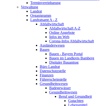
Terminvereinbarung
Verwaltung
Landrat
Organigramm
Landratsamt A - Z
Abfallwirtschaft
Abfallwirtschaft A-Z
Online Angebote
Infos im Web
Corona-Infos Abfallwirtschaft
Ausländerwesen
Bauen
Bauen - Bayern Portal
Bauen im Landkreis Bamberg
Digitaler Bauantrag
Büro Landrat
Datenschutzstelle
Finanzen
Führerscheinstelle
Gesundheitswesen
Badegewässer
Gesundheitswesen
Beruf und Gesundheit
Gutachten
Lebensmittel