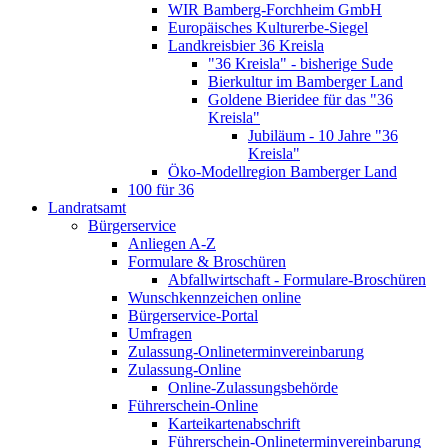
WIR Bamberg-Forchheim GmbH
Europäisches Kulturerbe-Siegel
Landkreisbier 36 Kreisla
"36 Kreisla" - bisherige Sude
Bierkultur im Bamberger Land
Goldene Bieridee für das "36
Kreisla"
Jubiläum - 10 Jahre "36
Kreisla"
Öko-Modellregion Bamberger Land
100 für 36
Landratsamt
Bürgerservice
Anliegen A-Z
Formulare & Broschüren
Abfallwirtschaft - Formulare-Broschüren
Wunschkennzeichen online
Bürgerservice-Portal
Umfragen
Zulassung-Onlineterminvereinbarung
Zulassung-Online
Online-Zulassungsbehörde
Führerschein-Online
Karteikartenabschrift
Führerschein-Onlineterminvereinbarung