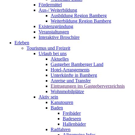
Fördermittel
Aus-/ Weiterbildung
Ausbildung Region Bamberg
Weiterbildung Region Bamberg
Existenzgründung
Veranstaltungen
Interaktive Broschüre
Erleben
Tourismus und Freizeit
Urlaub bei uns
Aktuelles
Gastgeber Bamberger Land
Hotel-Arrangements
Unterkünfte in Bamberg
Anreise und Transfer
Eintragungen ins Gastgeberverzeichnis
Wohnmobilplätze
Aktiv sein
Kanutouren
Baden
Freibäder
Badeseen
Hallenbäder
Radfahren
Allgemeine Infos