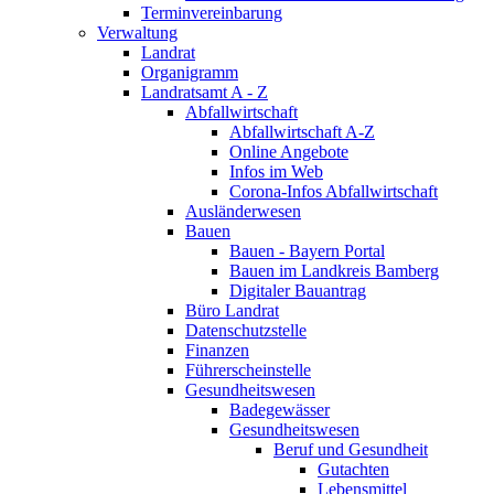
Terminvereinbarung
Verwaltung
Landrat
Organigramm
Landratsamt A - Z
Abfallwirtschaft
Abfallwirtschaft A-Z
Online Angebote
Infos im Web
Corona-Infos Abfallwirtschaft
Ausländerwesen
Bauen
Bauen - Bayern Portal
Bauen im Landkreis Bamberg
Digitaler Bauantrag
Büro Landrat
Datenschutzstelle
Finanzen
Führerscheinstelle
Gesundheitswesen
Badegewässer
Gesundheitswesen
Beruf und Gesundheit
Gutachten
Lebensmittel