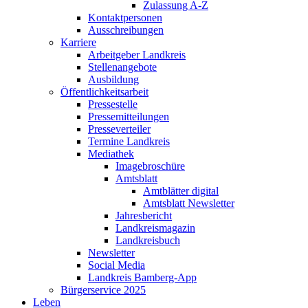
Zulassung A-Z
Kontaktpersonen
Ausschreibungen
Karriere
Arbeitgeber Landkreis
Stellenangebote
Ausbildung
Öffentlichkeitsarbeit
Pressestelle
Pressemitteilungen
Presseverteiler
Termine Landkreis
Mediathek
Imagebroschüre
Amtsblatt
Amtblätter digital
Amtsblatt Newsletter
Jahresbericht
Landkreismagazin
Landkreisbuch
Newsletter
Social Media
Landkreis Bamberg-App
Bürgerservice 2025
Leben