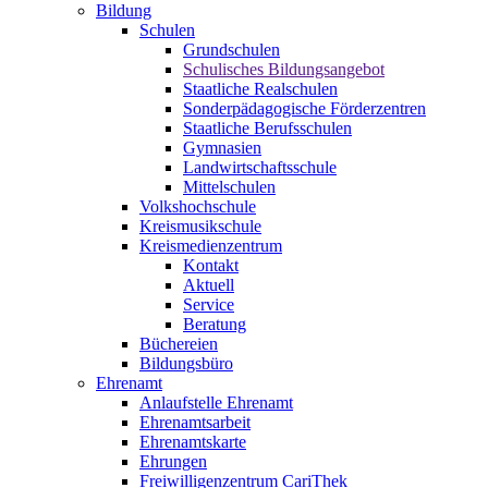
Bildung
Schulen
Grundschulen
Schulisches Bildungsangebot
Staatliche Realschulen
Sonderpädagogische Förderzentren
Staatliche Berufsschulen
Gymnasien
Landwirtschaftsschule
Mittelschulen
Volkshochschule
Kreismusikschule
Kreismedienzentrum
Kontakt
Aktuell
Service
Beratung
Büchereien
Bildungsbüro
Ehrenamt
Anlaufstelle Ehrenamt
Ehrenamtsarbeit
Ehrenamtskarte
Ehrungen
Freiwilligenzentrum CariThek