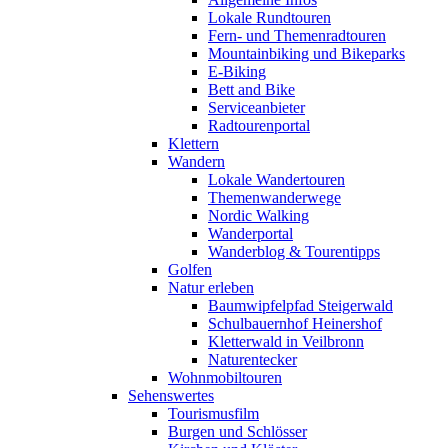
Lokale Rundtouren
Fern- und Themenradtouren
Mountainbiking und Bikeparks
E-Biking
Bett and Bike
Serviceanbieter
Radtourenportal
Klettern
Wandern
Lokale Wandertouren
Themenwanderwege
Nordic Walking
Wanderportal
Wanderblog & Tourentipps
Golfen
Natur erleben
Baumwipfelpfad Steigerwald
Schulbauernhof Heinershof
Kletterwald in Veilbronn
Naturentecker
Wohnmobiltouren
Sehenswertes
Tourismusfilm
Burgen und Schlösser