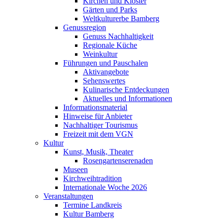
Kirchen und Klöster
Gärten und Parks
Weltkulturerbe Bamberg
Genussregion
Genuss Nachhaltigkeit
Regionale Küche
Weinkultur
Führungen und Pauschalen
Aktivangebote
Sehenswertes
Kulinarische Entdeckungen
Aktuelles und Informationen
Informationsmaterial
Hinweise für Anbieter
Nachhaltiger Tourismus
Freizeit mit dem VGN
Kultur
Kunst, Musik, Theater
Rosengartenserenaden
Museen
Kirchweihtradition
Internationale Woche 2026
Veranstaltungen
Termine Landkreis
Kultur Bamberg