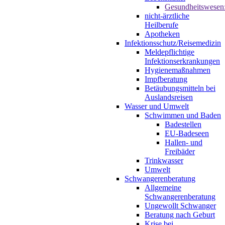
Gesundheitswesen
nicht-ärztliche
Heilberufe
Apotheken
Infektionsschutz/Reisemedizin
Meldepflichtige
Infektionserkrankungen
Hygienemaßnahmen
Impfberatung
Betäubungsmitteln bei
Auslandsreisen
Wasser und Umwelt
Schwimmen und Baden
Badestellen
EU-Badeseen
Hallen- und
Freibäder
Trinkwasser
Umwelt
Schwangerenberatung
Allgemeine
Schwangerenberatung
Ungewollt Schwanger
Beratung nach Geburt
Krise bei