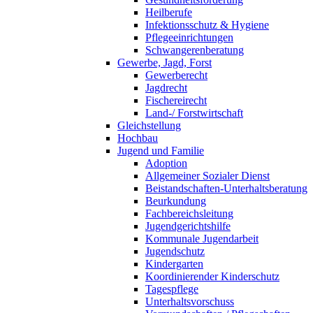
Heilberufe
Infektionsschutz & Hygiene
Pflegeeinrichtungen
Schwangerenberatung
Gewerbe, Jagd, Forst
Gewerberecht
Jagdrecht
Fischereirecht
Land-/ Forstwirtschaft
Gleichstellung
Hochbau
Jugend und Familie
Adoption
Allgemeiner Sozialer Dienst
Beistandschaften-Unterhaltsberatung
Beurkundung
Fachbereichsleitung
Jugendgerichtshilfe
Kommunale Jugendarbeit
Jugendschutz
Kindergarten
Koordinierender Kinderschutz
Tagespflege
Unterhaltsvorschuss