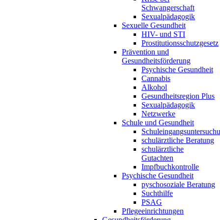
Schwangerschaft
Sexualpädagogik
Sexuelle Gesundheit
HIV- und STI
Prostitutionsschutzgesetz
Prävention und
Gesundheitsförderung
Psychische Gesundheit
Cannabis
Alkohol
Gesundheitsregion Plus
Sexualpädagogik
Netzwerke
Schule und Gesundheit
Schuleingangsuntersuch
schulärztliche Beratung
schulärztliche
Gutachten
Impfbuchkontrolle
Psychische Gesundheit
pyschosoziale Beratung
Suchthilfe
PSAG
Pflegeeinrichtungen
Gesundheitsförderung