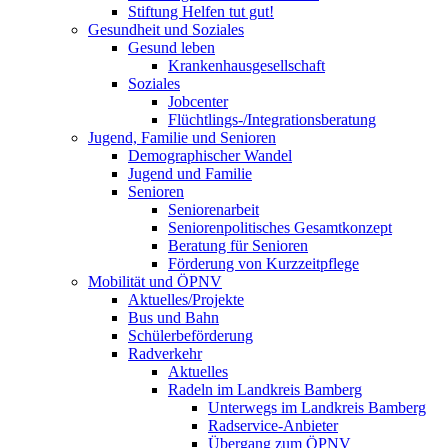
Stiftung Helfen tut gut!
Gesundheit und Soziales
Gesund leben
Krankenhausgesellschaft
Soziales
Jobcenter
Flüchtlings-/Integrationsberatung
Jugend, Familie und Senioren
Demographischer Wandel
Jugend und Familie
Senioren
Seniorenarbeit
Seniorenpolitisches Gesamtkonzept
Beratung für Senioren
Förderung von Kurzzeitpflege
Mobilität und ÖPNV
Aktuelles/Projekte
Bus und Bahn
Schülerbeförderung
Radverkehr
Aktuelles
Radeln im Landkreis Bamberg
Unterwegs im Landkreis Bamberg
Radservice-Anbieter
Übergang zum ÖPNV