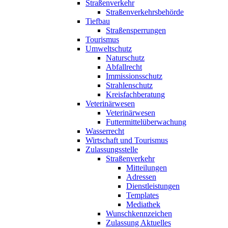
Straßenverkehr
Straßenverkehrsbehörde
Tiefbau
Straßensperrungen
Tourismus
Umweltschutz
Naturschutz
Abfallrecht
Immissionsschutz
Strahlenschutz
Kreisfachberatung
Veterinärwesen
Veterinärwesen
Futtermittelüberwachung
Wasserrecht
Wirtschaft und Tourismus
Zulassungsstelle
Straßenverkehr
Mitteilungen
Adressen
Dienstleistungen
Templates
Mediathek
Wunschkennzeichen
Zulassung Aktuelles