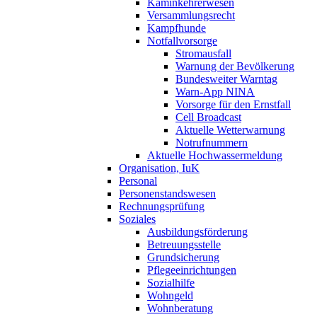
Kaminkehrerwesen
Versammlungsrecht
Kampfhunde
Notfallvorsorge
Stromausfall
Warnung der Bevölkerung
Bundesweiter Warntag
Warn-App NINA
Vorsorge für den Ernstfall
Cell Broadcast
Aktuelle Wetterwarnung
Notrufnummern
Aktuelle Hochwassermeldung
Organisation, IuK
Personal
Personenstandswesen
Rechnungsprüfung
Soziales
Ausbildungsförderung
Betreuungsstelle
Grundsicherung
Pflegeeinrichtungen
Sozialhilfe
Wohngeld
Wohnberatung