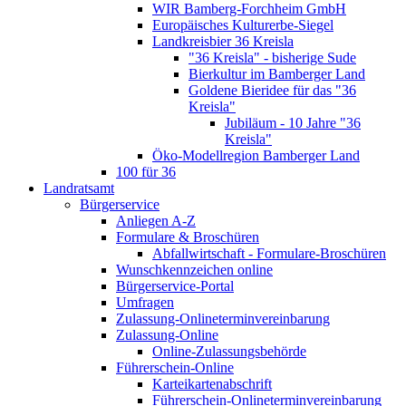
WIR Bamberg-Forchheim GmbH
Europäisches Kulturerbe-Siegel
Landkreisbier 36 Kreisla
"36 Kreisla" - bisherige Sude
Bierkultur im Bamberger Land
Goldene Bieridee für das "36
Kreisla"
Jubiläum - 10 Jahre "36
Kreisla"
Öko-Modellregion Bamberger Land
100 für 36
Landratsamt
Bürgerservice
Anliegen A-Z
Formulare & Broschüren
Abfallwirtschaft - Formulare-Broschüren
Wunschkennzeichen online
Bürgerservice-Portal
Umfragen
Zulassung-Onlineterminvereinbarung
Zulassung-Online
Online-Zulassungsbehörde
Führerschein-Online
Karteikartenabschrift
Führerschein-Onlineterminvereinbarung