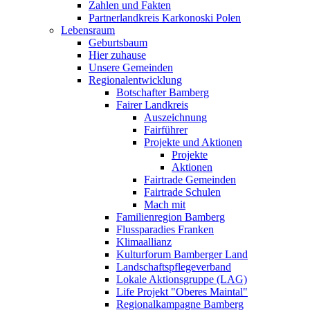
Zahlen und Fakten
Partnerlandkreis Karkonoski Polen
Lebensraum
Geburtsbaum
Hier zuhause
Unsere Gemeinden
Regionalentwicklung
Botschafter Bamberg
Fairer Landkreis
Auszeichnung
Fairführer
Projekte und Aktionen
Projekte
Aktionen
Fairtrade Gemeinden
Fairtrade Schulen
Mach mit
Familienregion Bamberg
Flussparadies Franken
Klimaallianz
Kulturforum Bamberger Land
Landschaftspflegeverband
Lokale Aktionsgruppe (LAG)
Life Projekt "Oberes Maintal"
Regionalkampagne Bamberg