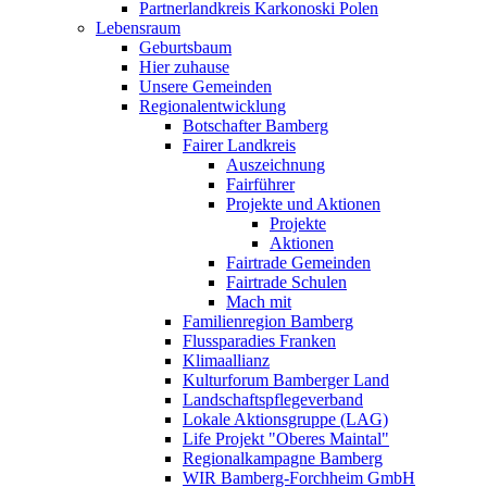
Partnerlandkreis Karkonoski Polen
Lebensraum
Geburtsbaum
Hier zuhause
Unsere Gemeinden
Regionalentwicklung
Botschafter Bamberg
Fairer Landkreis
Auszeichnung
Fairführer
Projekte und Aktionen
Projekte
Aktionen
Fairtrade Gemeinden
Fairtrade Schulen
Mach mit
Familienregion Bamberg
Flussparadies Franken
Klimaallianz
Kulturforum Bamberger Land
Landschaftspflegeverband
Lokale Aktionsgruppe (LAG)
Life Projekt "Oberes Maintal"
Regionalkampagne Bamberg
WIR Bamberg-Forchheim GmbH