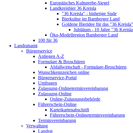
Europäisches Kulturerbe-Siegel
Landkreisbier 36 Kreisla
"36 Kreisla" - bisherige Sude
Bierkultur im Bamberger Land
Goldene Bieridee für das "36 Kreisla
Jubiläum - 10 Jahre "36 Kreisla
Öko-Modellregion Bamberger Land
100 für 36
Landratsamt
Bürgerservice
Anliegen A-Z
Formulare & Broschüren
Abfallwirtschaft - Formulare-Broschüren
Wunschkennzeichen online
Bürgerservice-Portal
Umfragen
Zulassung-Onlineterminvereinbarung
Zulassung-Online
Online-Zulassungsbehörde
Führerschein-Online
Karteikartenabschrift
Führerschein-Onlineterminvereinbarung
Terminvereinbarung
Verwaltung
Landrat