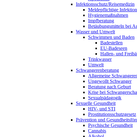
Infektionsschutz/Reisemedizin
Meldepflichtige Infektio
Hygienemaßnahmen
Impfberatung
Betäubungsmitteln bei Au
Wasser und Umwelt
Schwimmen und Baden
Badestellen
EU-Badeseen
Hallen- und Freibä
Trinkwasser
Umwelt
Schwangerenberatung
Allgemeine Schwangeren
Ungewollt Schwanger
Beratung nach Geburt
Krise bei Schwangerscha
Sexualpädagogik
Sexuelle Gesundheit
HIV- und STI
Prostitutionsschutzgesetz
Prävention und Gesundheitsför
Psychische Gesundheit
Cannabis
Alkohol