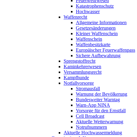
Feuerwehrwesen
Katastrophenschutz
Hochwasser
Waffenrecht
Allgemeine Informationen
Gesetzesänderungen
Kleiner Waffenschein
Waffenschein
Waffenbesitzkarte
Europäischer Feuerwaffenpass
Sichere Aufbewahrung
Sprengstoffrecht
Kaminkehrerwesen
Versammlungsrecht
Kampfhunde
Notfallvorsorge
Stromausfall
Warnung der Bevölkerung
Bundesweiter Warntag
Warn-App NINA
Vorsorge für den Ernstfall
Cell Broadcast
Aktuelle Wetterwarnung
Notrufnummern
Aktuelle Hochwassermeldung