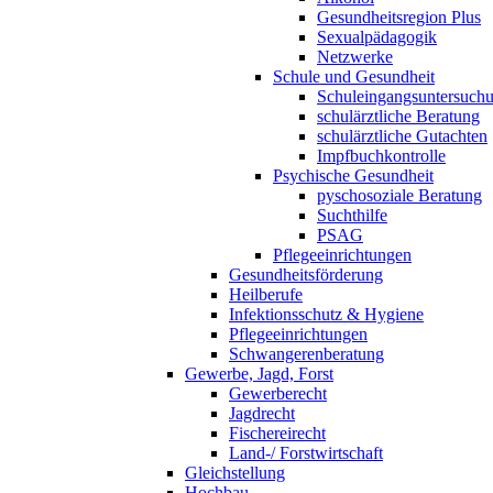
Gesundheitsregion Plus
Sexualpädagogik
Netzwerke
Schule und Gesundheit
Schuleingangsuntersuch
schulärztliche Beratung
schulärztliche Gutachten
Impfbuchkontrolle
Psychische Gesundheit
pyschosoziale Beratung
Suchthilfe
PSAG
Pflegeeinrichtungen
Gesundheitsförderung
Heilberufe
Infektionsschutz & Hygiene
Pflegeeinrichtungen
Schwangerenberatung
Gewerbe, Jagd, Forst
Gewerberecht
Jagdrecht
Fischereirecht
Land-/ Forstwirtschaft
Gleichstellung
Hochbau