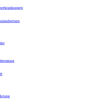
nserkrankungen
slandsreisen
der
beratung
ft
derung