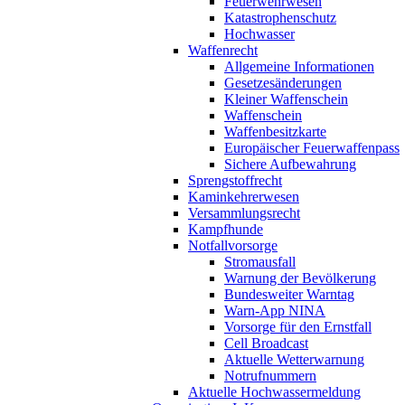
Feuerwehrwesen
Katastrophenschutz
Hochwasser
Waffenrecht
Allgemeine Informationen
Gesetzesänderungen
Kleiner Waffenschein
Waffenschein
Waffenbesitzkarte
Europäischer Feuerwaffenpass
Sichere Aufbewahrung
Sprengstoffrecht
Kaminkehrerwesen
Versammlungsrecht
Kampfhunde
Notfallvorsorge
Stromausfall
Warnung der Bevölkerung
Bundesweiter Warntag
Warn-App NINA
Vorsorge für den Ernstfall
Cell Broadcast
Aktuelle Wetterwarnung
Notrufnummern
Aktuelle Hochwassermeldung