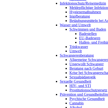
Infektionsschutz/Reisemedizin
Meldepflichtige Infektio
Hygienemaßnahmen
Impfberatung
Betäubungsmitteln bei Au
Wasser und Umwelt
Schwimmen und Baden
Badestellen
EU-Badeseen
Hallen- und Freibä
Trinkwasser
Umwelt
Schwangerenberatung
Allgemeine Schwangeren
Ungewollt Schwanger
Beratung nach Geburt
Krise bei Schwangerscha
Sexualpädagogik
Sexuelle Gesundheit
HIV- und STI
Prostitutionsschutzgesetz
Prävention und Gesundheitsför
Psychische Gesundheit
Cannabis
Alkohol