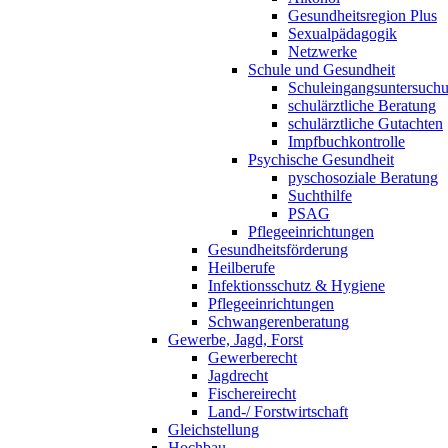
Gesundheitsregion Plus
Sexualpädagogik
Netzwerke
Schule und Gesundheit
Schuleingangsuntersuch
schulärztliche Beratung
schulärztliche Gutachten
Impfbuchkontrolle
Psychische Gesundheit
pyschosoziale Beratung
Suchthilfe
PSAG
Pflegeeinrichtungen
Gesundheitsförderung
Heilberufe
Infektionsschutz & Hygiene
Pflegeeinrichtungen
Schwangerenberatung
Gewerbe, Jagd, Forst
Gewerberecht
Jagdrecht
Fischereirecht
Land-/ Forstwirtschaft
Gleichstellung
Hochbau