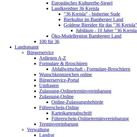
Europäisches Kulturerbe-Siegel
Landkreisbier 36 Kreisla
"36 Kreisla" - bisherige Sude
Bierkultur im Bamberger Land
Goldene Bieridee für das "36 Kreisla
Jubiläum - 10 Jahre "36 Kreisla
Öko-Modellregion Bamberger Land
100 für 36
Landratsamt
Bürgerservice
Anliegen A-Z
Formulare & Broschüren
Abfallwirtschaft - Formulare-Broschüren
Wunschkennzeichen online
Bürgerservice-Portal
Umfragen
Zulassung-Onlineterminvereinbarung
Zulassung-Online
Online-Zulassungsbehörde
Führerschein-Online
Karteikartenabschrift
Führerschein-Onlineterminvereinbarung
Terminvereinbarung
Verwaltung
Landrat