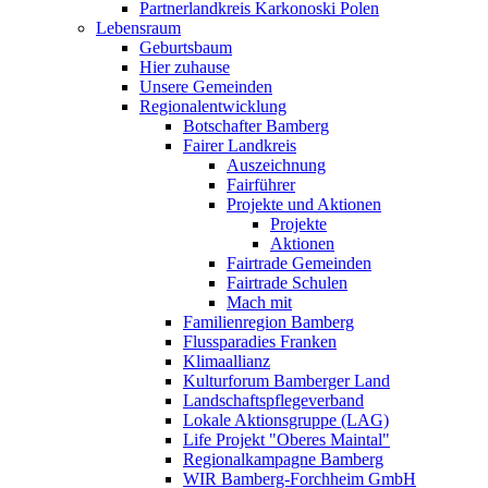
Partnerlandkreis Karkonoski Polen
Lebensraum
Geburtsbaum
Hier zuhause
Unsere Gemeinden
Regionalentwicklung
Botschafter Bamberg
Fairer Landkreis
Auszeichnung
Fairführer
Projekte und Aktionen
Projekte
Aktionen
Fairtrade Gemeinden
Fairtrade Schulen
Mach mit
Familienregion Bamberg
Flussparadies Franken
Klimaallianz
Kulturforum Bamberger Land
Landschaftspflegeverband
Lokale Aktionsgruppe (LAG)
Life Projekt "Oberes Maintal"
Regionalkampagne Bamberg
WIR Bamberg-Forchheim GmbH