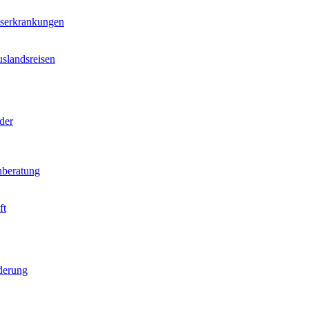
nserkrankungen
slandsreisen
der
beratung
ft
derung