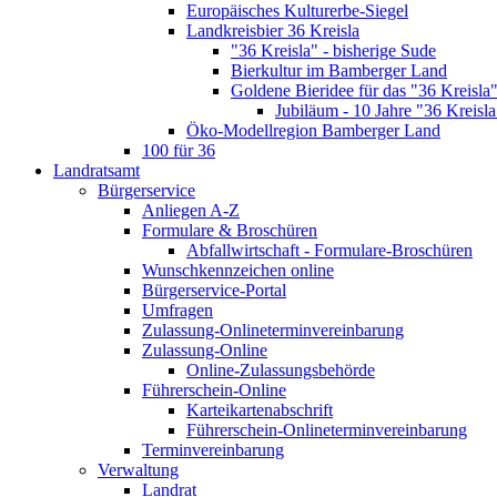
Europäisches Kulturerbe-Siegel
Landkreisbier 36 Kreisla
"36 Kreisla" - bisherige Sude
Bierkultur im Bamberger Land
Goldene Bieridee für das "36 Kreisla
Jubiläum - 10 Jahre "36 Kreisla
Öko-Modellregion Bamberger Land
100 für 36
Landratsamt
Bürgerservice
Anliegen A-Z
Formulare & Broschüren
Abfallwirtschaft - Formulare-Broschüren
Wunschkennzeichen online
Bürgerservice-Portal
Umfragen
Zulassung-Onlineterminvereinbarung
Zulassung-Online
Online-Zulassungsbehörde
Führerschein-Online
Karteikartenabschrift
Führerschein-Onlineterminvereinbarung
Terminvereinbarung
Verwaltung
Landrat