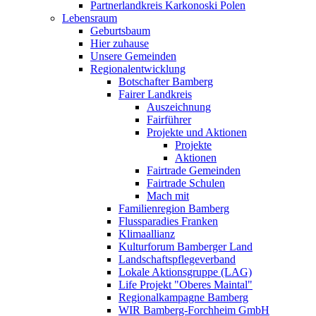
Partnerlandkreis Karkonoski Polen
Lebensraum
Geburtsbaum
Hier zuhause
Unsere Gemeinden
Regionalentwicklung
Botschafter Bamberg
Fairer Landkreis
Auszeichnung
Fairführer
Projekte und Aktionen
Projekte
Aktionen
Fairtrade Gemeinden
Fairtrade Schulen
Mach mit
Familienregion Bamberg
Flussparadies Franken
Klimaallianz
Kulturforum Bamberger Land
Landschaftspflegeverband
Lokale Aktionsgruppe (LAG)
Life Projekt "Oberes Maintal"
Regionalkampagne Bamberg
WIR Bamberg-Forchheim GmbH