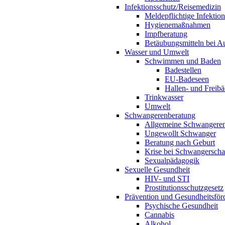
Infektionsschutz/Reisemedizin
Meldepflichtige Infektio
Hygienemaßnahmen
Impfberatung
Betäubungsmitteln bei Au
Wasser und Umwelt
Schwimmen und Baden
Badestellen
EU-Badeseen
Hallen- und Freibä
Trinkwasser
Umwelt
Schwangerenberatung
Allgemeine Schwangeren
Ungewollt Schwanger
Beratung nach Geburt
Krise bei Schwangerscha
Sexualpädagogik
Sexuelle Gesundheit
HIV- und STI
Prostitutionsschutzgesetz
Prävention und Gesundheitsför
Psychische Gesundheit
Cannabis
Alkohol