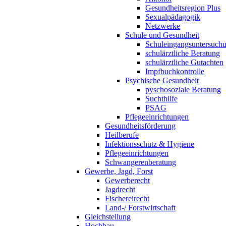
Gesundheitsregion Plus
Sexualpädagogik
Netzwerke
Schule und Gesundheit
Schuleingangsuntersuch
schulärztliche Beratung
schulärztliche Gutachten
Impfbuchkontrolle
Psychische Gesundheit
pyschosoziale Beratung
Suchthilfe
PSAG
Pflegeeinrichtungen
Gesundheitsförderung
Heilberufe
Infektionsschutz & Hygiene
Pflegeeinrichtungen
Schwangerenberatung
Gewerbe, Jagd, Forst
Gewerberecht
Jagdrecht
Fischereirecht
Land-/ Forstwirtschaft
Gleichstellung
Hochbau