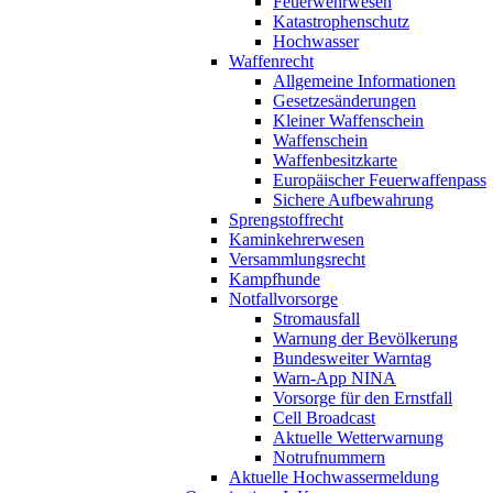
Feuerwehrwesen
Katastrophenschutz
Hochwasser
Waffenrecht
Allgemeine Informationen
Gesetzesänderungen
Kleiner Waffenschein
Waffenschein
Waffenbesitzkarte
Europäischer Feuerwaffenpass
Sichere Aufbewahrung
Sprengstoffrecht
Kaminkehrerwesen
Versammlungsrecht
Kampfhunde
Notfallvorsorge
Stromausfall
Warnung der Bevölkerung
Bundesweiter Warntag
Warn-App NINA
Vorsorge für den Ernstfall
Cell Broadcast
Aktuelle Wetterwarnung
Notrufnummern
Aktuelle Hochwassermeldung