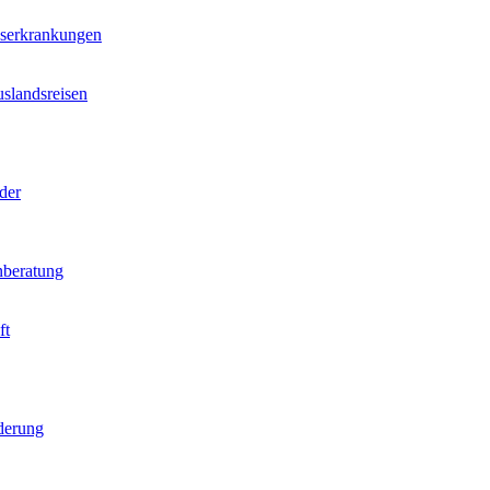
nserkrankungen
slandsreisen
der
beratung
ft
derung