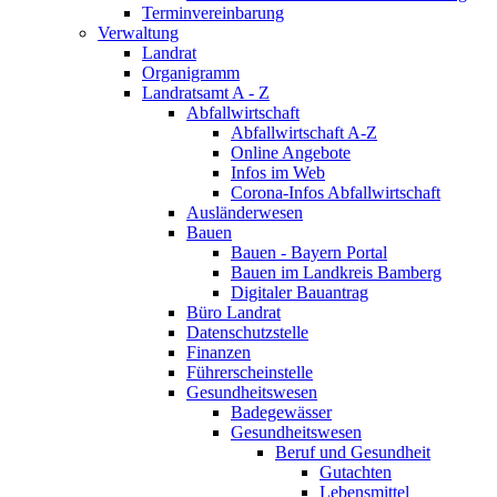
Terminvereinbarung
Verwaltung
Landrat
Organigramm
Landratsamt A - Z
Abfallwirtschaft
Abfallwirtschaft A-Z
Online Angebote
Infos im Web
Corona-Infos Abfallwirtschaft
Ausländerwesen
Bauen
Bauen - Bayern Portal
Bauen im Landkreis Bamberg
Digitaler Bauantrag
Büro Landrat
Datenschutzstelle
Finanzen
Führerscheinstelle
Gesundheitswesen
Badegewässer
Gesundheitswesen
Beruf und Gesundheit
Gutachten
Lebensmittel