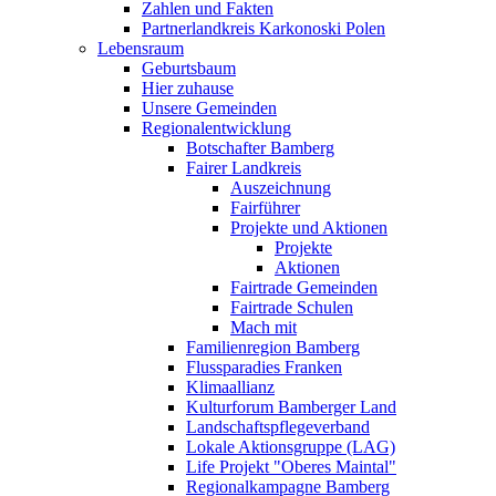
Zahlen und Fakten
Partnerlandkreis Karkonoski Polen
Lebensraum
Geburtsbaum
Hier zuhause
Unsere Gemeinden
Regionalentwicklung
Botschafter Bamberg
Fairer Landkreis
Auszeichnung
Fairführer
Projekte und Aktionen
Projekte
Aktionen
Fairtrade Gemeinden
Fairtrade Schulen
Mach mit
Familienregion Bamberg
Flussparadies Franken
Klimaallianz
Kulturforum Bamberger Land
Landschaftspflegeverband
Lokale Aktionsgruppe (LAG)
Life Projekt "Oberes Maintal"
Regionalkampagne Bamberg