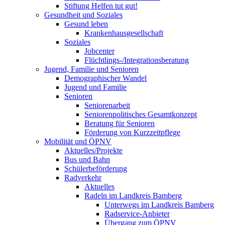
Stiftung Helfen tut gut!
Gesundheit und Soziales
Gesund leben
Krankenhausgesellschaft
Soziales
Jobcenter
Flüchtlings-/Integrationsberatung
Jugend, Familie und Senioren
Demographischer Wandel
Jugend und Familie
Senioren
Seniorenarbeit
Seniorenpolitisches Gesamtkonzept
Beratung für Senioren
Förderung von Kurzzeitpflege
Mobilität und ÖPNV
Aktuelles/Projekte
Bus und Bahn
Schülerbeförderung
Radverkehr
Aktuelles
Radeln im Landkreis Bamberg
Unterwegs im Landkreis Bamberg
Radservice-Anbieter
Übergang zum ÖPNV