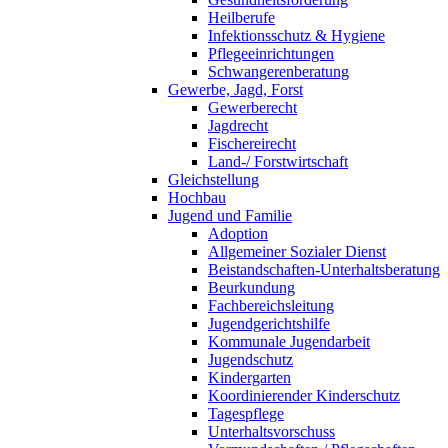
Heilberufe
Infektionsschutz & Hygiene
Pflegeeinrichtungen
Schwangerenberatung
Gewerbe, Jagd, Forst
Gewerberecht
Jagdrecht
Fischereirecht
Land-/ Forstwirtschaft
Gleichstellung
Hochbau
Jugend und Familie
Adoption
Allgemeiner Sozialer Dienst
Beistandschaften-Unterhaltsberatung
Beurkundung
Fachbereichsleitung
Jugendgerichtshilfe
Kommunale Jugendarbeit
Jugendschutz
Kindergarten
Koordinierender Kinderschutz
Tagespflege
Unterhaltsvorschuss