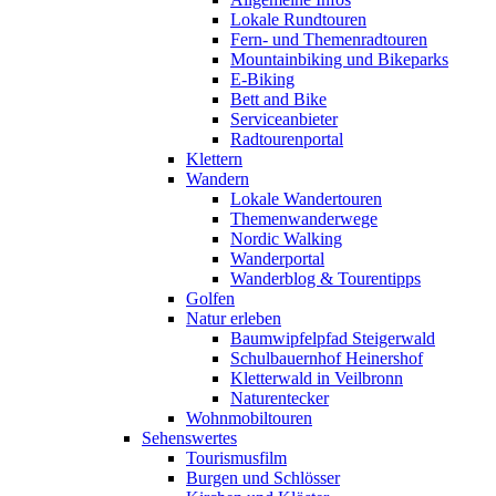
Lokale Rundtouren
Fern- und Themenradtouren
Mountainbiking und Bikeparks
E-Biking
Bett and Bike
Serviceanbieter
Radtourenportal
Klettern
Wandern
Lokale Wandertouren
Themenwanderwege
Nordic Walking
Wanderportal
Wanderblog & Tourentipps
Golfen
Natur erleben
Baumwipfelpfad Steigerwald
Schulbauernhof Heinershof
Kletterwald in Veilbronn
Naturentecker
Wohnmobiltouren
Sehenswertes
Tourismusfilm
Burgen und Schlösser