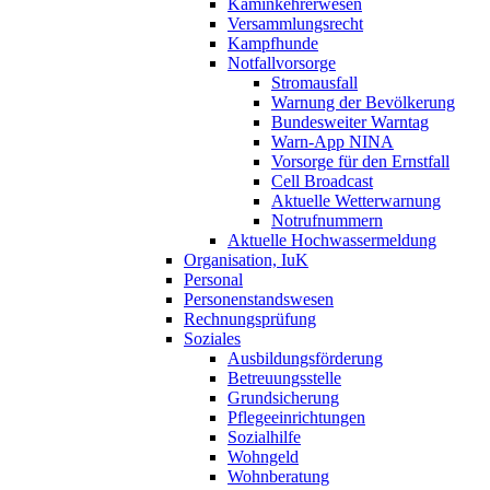
Kaminkehrerwesen
Versammlungsrecht
Kampfhunde
Notfallvorsorge
Stromausfall
Warnung der Bevölkerung
Bundesweiter Warntag
Warn-App NINA
Vorsorge für den Ernstfall
Cell Broadcast
Aktuelle Wetterwarnung
Notrufnummern
Aktuelle Hochwassermeldung
Organisation, IuK
Personal
Personenstandswesen
Rechnungsprüfung
Soziales
Ausbildungsförderung
Betreuungsstelle
Grundsicherung
Pflegeeinrichtungen
Sozialhilfe
Wohngeld
Wohnberatung