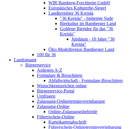
WIR Bamberg-Forchheim GmbH
Europäisches Kulturerbe-Siegel
Landkreisbier 36 Kreisla
"36 Kreisla" - bisherige Sude
Bierkultur im Bamberger Land
Goldene Bieridee für das "36
Kreisla"
Jubiläum - 10 Jahre "36
Kreisla"
Öko-Modellregion Bamberger Land
100 für 36
Landratsamt
Bürgerservice
Anliegen A-Z
Formulare & Broschüren
Abfallwirtschaft - Formulare-Broschüren
Wunschkennzeichen online
Bürgerservice-Portal
Umfragen
Zulassung-Onlineterminvereinbarung
Zulassung-Online
Online-Zulassungsbehörde
Führerschein-Online
Karteikartenabschrift
Führerschein-Onlineterminvereinbarung