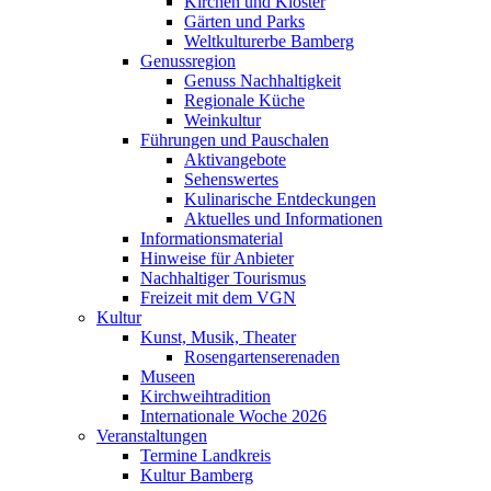
Kirchen und Klöster
Gärten und Parks
Weltkulturerbe Bamberg
Genussregion
Genuss Nachhaltigkeit
Regionale Küche
Weinkultur
Führungen und Pauschalen
Aktivangebote
Sehenswertes
Kulinarische Entdeckungen
Aktuelles und Informationen
Informationsmaterial
Hinweise für Anbieter
Nachhaltiger Tourismus
Freizeit mit dem VGN
Kultur
Kunst, Musik, Theater
Rosengartenserenaden
Museen
Kirchweihtradition
Internationale Woche 2026
Veranstaltungen
Termine Landkreis
Kultur Bamberg