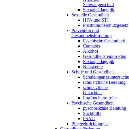
Schwangerschaft
Sexualpädagogik
Sexuelle Gesundheit
HIV- und STI
Prostitutionsschutzgesetz
Prävention und
Gesundheitsförderung
Psychische Gesundheit
Cannabis
Alkohol
Gesundheitsregion Plus
Sexualpädagogik
Netzwerke
Schule und Gesundheit
Schuleingangsuntersuch
schulärztliche Beratung
schulärztliche
Gutachten
Impfbuchkontrolle
Psychische Gesundheit
pyschosoziale Beratung
Suchthilfe
PSAG
Pflegeeinrichtungen
Gesundheitsförderung