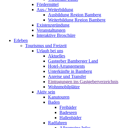
Fördermittel
Aus-/ Weiterbildung
Ausbildung Region Bamberg
Weiterbildung Region Bamberg
Existenzgründung
Veranstaltungen
Interaktive Broschüre
Erleben
Tourismus und Freizeit
Urlaub bei uns
Aktuelles
Gastgeber Bamberger Land
Hotel-Arrangements
Unterkünfte in Bamberg
Anreise und Transfer
Eintragungen ins Gastgeberverzeichnis
Wohnmobilplätze
Aktiv sein
Kanutouren
Baden
Freibäder
Badeseen
Hallenbäder
Radfahren
Allgemeine Infos