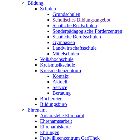
Bildung
Schulen
Grundschulen
Schulisches Bildungsangebot
Staatliche Realschulen
Sonderpädagogische Förderzentren
Staatliche Berufsschulen
Gymnasien
Landwirtschaftsschule
Mittelschulen
Volkshochschule
Kreismusikschule
Kreismedienzentrum
Kontakt
Aktuell
Service
Beratung
Büchereien
Bildungsbüro
Ehrenamt
Anlaufstelle Ehrenamt
Ehrenamtsarbeit
Ehrenamtskarte
Ehrungen
Freiwilligenzentrum CariThek