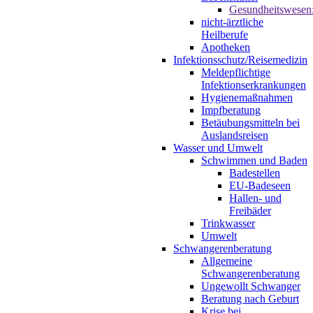
Gesundheitswesen
nicht-ärztliche
Heilberufe
Apotheken
Infektionsschutz/Reisemedizin
Meldepflichtige
Infektionserkrankungen
Hygienemaßnahmen
Impfberatung
Betäubungsmitteln bei
Auslandsreisen
Wasser und Umwelt
Schwimmen und Baden
Badestellen
EU-Badeseen
Hallen- und
Freibäder
Trinkwasser
Umwelt
Schwangerenberatung
Allgemeine
Schwangerenberatung
Ungewollt Schwanger
Beratung nach Geburt
Krise bei