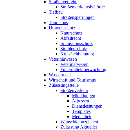
Straßenverkehr
Straßenverkehrsbehörde
Tiefbau
Straßensperrungen
Tourismus
Umweltschutz
Naturschutz
Abfallrecht
Immissionsschutz
Strahlenschutz
Kreisfachberatung
Veterinärwesen
Veterinärwesen
Futtermittelüberwachung
Wasserrecht
Wirtschaft und Tourismus
Zulassungsstelle
Straßenverkehr
Mitteilungen
Adressen
Dienstleistungen
Templates
Mediathek
Wunschkennzeichen
Zulassung Aktuelles