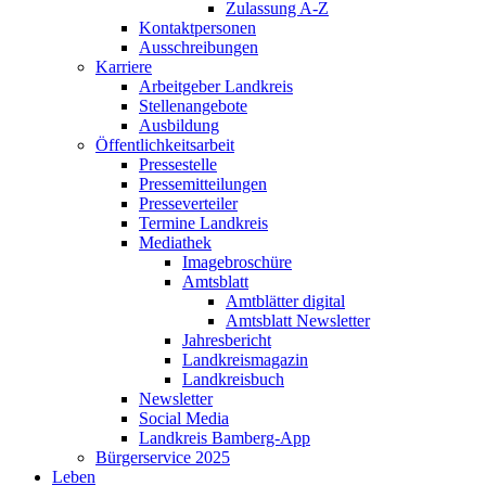
Zulassung A-Z
Kontaktpersonen
Ausschreibungen
Karriere
Arbeitgeber Landkreis
Stellenangebote
Ausbildung
Öffentlichkeitsarbeit
Pressestelle
Pressemitteilungen
Presseverteiler
Termine Landkreis
Mediathek
Imagebroschüre
Amtsblatt
Amtblätter digital
Amtsblatt Newsletter
Jahresbericht
Landkreismagazin
Landkreisbuch
Newsletter
Social Media
Landkreis Bamberg-App
Bürgerservice 2025
Leben