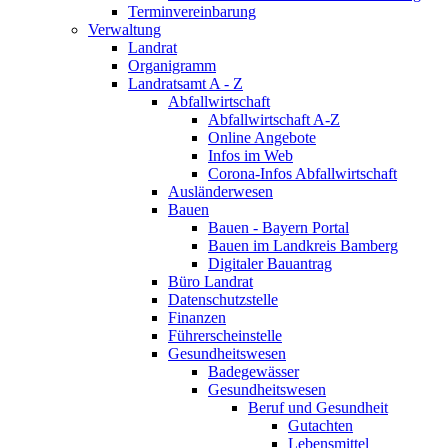
Terminvereinbarung
Verwaltung
Landrat
Organigramm
Landratsamt A - Z
Abfallwirtschaft
Abfallwirtschaft A-Z
Online Angebote
Infos im Web
Corona-Infos Abfallwirtschaft
Ausländerwesen
Bauen
Bauen - Bayern Portal
Bauen im Landkreis Bamberg
Digitaler Bauantrag
Büro Landrat
Datenschutzstelle
Finanzen
Führerscheinstelle
Gesundheitswesen
Badegewässer
Gesundheitswesen
Beruf und Gesundheit
Gutachten
Lebensmittel