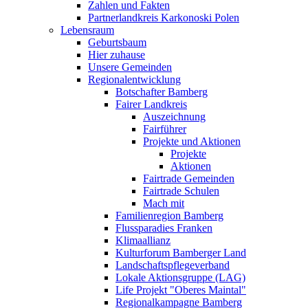
Zahlen und Fakten
Partnerlandkreis Karkonoski Polen
Lebensraum
Geburtsbaum
Hier zuhause
Unsere Gemeinden
Regionalentwicklung
Botschafter Bamberg
Fairer Landkreis
Auszeichnung
Fairführer
Projekte und Aktionen
Projekte
Aktionen
Fairtrade Gemeinden
Fairtrade Schulen
Mach mit
Familienregion Bamberg
Flussparadies Franken
Klimaallianz
Kulturforum Bamberger Land
Landschaftspflegeverband
Lokale Aktionsgruppe (LAG)
Life Projekt "Oberes Maintal"
Regionalkampagne Bamberg