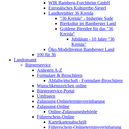
WIR Bamberg-Forchheim GmbH
Europäisches Kulturerbe-Siegel
Landkreisbier 36 Kreisla
"36 Kreisla" - bisherige Sude
Bierkultur im Bamberger Land
Goldene Bieridee für das "36
Kreisla"
Jubiläum - 10 Jahre "36
Kreisla"
Öko-Modellregion Bamberger Land
100 für 36
Landratsamt
Bürgerservice
Anliegen A-Z
Formulare & Broschüren
Abfallwirtschaft - Formulare-Broschüren
Wunschkennzeichen online
Bürgerservice-Portal
Umfragen
Zulassung-Onlineterminvereinbarung
Zulassung-Online
Online-Zulassungsbehörde
Führerschein-Online
Karteikartenabschrift
Führerschein-Onlineterminvereinbarung