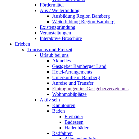
Fördermittel
Aus-/ Weiterbildung
Ausbildung Region Bamberg
Weiterbildung Region Bamberg
Existenzgründung
Veranstaltungen
Interaktive Broschüre
Erleben
Tourismus und Freizeit
Urlaub bei uns
Aktuelles
Gastgeber Bamberger Land
Hotel-Arrangements
Unterkünfte in Bamberg
Anreise und Transfer
Eintragungen ins Gastgeberverzeichnis
Wohnmobilplätze
Aktiv sein
Kanutouren
Baden
Freibäder
Badeseen
Hallenbäder
Radfahren
Allgemeine Infos