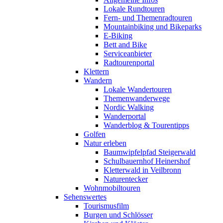
Lokale Rundtouren
Fern- und Themenradtouren
Mountainbiking und Bikeparks
E-Biking
Bett and Bike
Serviceanbieter
Radtourenportal
Klettern
Wandern
Lokale Wandertouren
Themenwanderwege
Nordic Walking
Wanderportal
Wanderblog & Tourentipps
Golfen
Natur erleben
Baumwipfelpfad Steigerwald
Schulbauernhof Heinershof
Kletterwald in Veilbronn
Naturentecker
Wohnmobiltouren
Sehenswertes
Tourismusfilm
Burgen und Schlösser