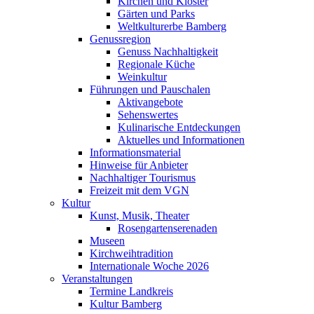
Kirchen und Klöster
Gärten und Parks
Weltkulturerbe Bamberg
Genussregion
Genuss Nachhaltigkeit
Regionale Küche
Weinkultur
Führungen und Pauschalen
Aktivangebote
Sehenswertes
Kulinarische Entdeckungen
Aktuelles und Informationen
Informationsmaterial
Hinweise für Anbieter
Nachhaltiger Tourismus
Freizeit mit dem VGN
Kultur
Kunst, Musik, Theater
Rosengartenserenaden
Museen
Kirchweihtradition
Internationale Woche 2026
Veranstaltungen
Termine Landkreis
Kultur Bamberg