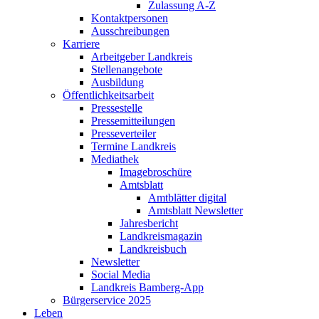
Zulassung A-Z
Kontaktpersonen
Ausschreibungen
Karriere
Arbeitgeber Landkreis
Stellenangebote
Ausbildung
Öffentlichkeitsarbeit
Pressestelle
Pressemitteilungen
Presseverteiler
Termine Landkreis
Mediathek
Imagebroschüre
Amtsblatt
Amtblätter digital
Amtsblatt Newsletter
Jahresbericht
Landkreismagazin
Landkreisbuch
Newsletter
Social Media
Landkreis Bamberg-App
Bürgerservice 2025
Leben