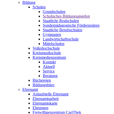
Bildung
Schulen
Grundschulen
Schulisches Bildungsangebot
Staatliche Realschulen
Sonderpädagogische Förderzentren
Staatliche Berufsschulen
Gymnasien
Landwirtschaftsschule
Mittelschulen
Volkshochschule
Kreismusikschule
Kreismedienzentrum
Kontakt
Aktuell
Service
Beratung
Büchereien
Bildungsbüro
Ehrenamt
Anlaufstelle Ehrenamt
Ehrenamtsarbeit
Ehrenamtskarte
Ehrungen
Freiwilligenzentrum CariThek