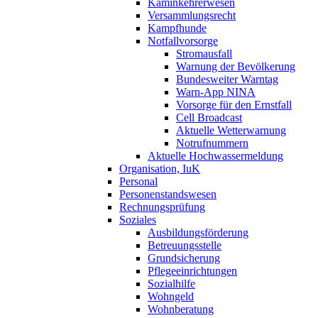
Kaminkehrerwesen
Versammlungsrecht
Kampfhunde
Notfallvorsorge
Stromausfall
Warnung der Bevölkerung
Bundesweiter Warntag
Warn-App NINA
Vorsorge für den Ernstfall
Cell Broadcast
Aktuelle Wetterwarnung
Notrufnummern
Aktuelle Hochwassermeldung
Organisation, IuK
Personal
Personenstandswesen
Rechnungsprüfung
Soziales
Ausbildungsförderung
Betreuungsstelle
Grundsicherung
Pflegeeinrichtungen
Sozialhilfe
Wohngeld
Wohnberatung