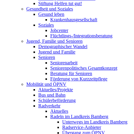
Stiftung Helfen tut gut!
Gesundheit und Soziales
Gesund leben
Krankenhausgesellschaft
Soziales
Jobcenter
Flüchtlings-/Integrationsberatung
Jugend, Familie und Senioren
Demographischer Wandel
Jugend und Familie
Senioren
Seniorenarbeit
Seniorenpolitisches Gesamtkonzept
Beratung für Senioren
Förderung von Kurzzeitpflege
Mobilität und ÖPNV
Aktuelles/Projekte
Bus und Bahn
Schülerbeförderung
Radverkehr
Aktuelles
Radeln im Landkreis Bamberg
Unterwegs im Landkreis Bamberg
Radservice-Anbieter
Übergang zum ÖPNV