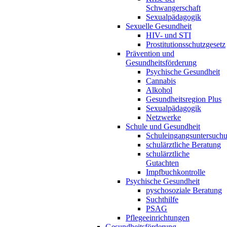
Schwangerschaft
Sexualpädagogik
Sexuelle Gesundheit
HIV- und STI
Prostitutionsschutzgesetz
Prävention und
Gesundheitsförderung
Psychische Gesundheit
Cannabis
Alkohol
Gesundheitsregion Plus
Sexualpädagogik
Netzwerke
Schule und Gesundheit
Schuleingangsuntersuch
schulärztliche Beratung
schulärztliche
Gutachten
Impfbuchkontrolle
Psychische Gesundheit
pyschosoziale Beratung
Suchthilfe
PSAG
Pflegeeinrichtungen
Gesundheitsförderung