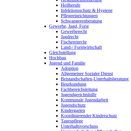
Heilberufe
Infektionsschutz & Hygiene
Pflegeeinrichtungen
Schwangerenberatung
Gewerbe, Jagd, Forst
Gewerberecht
Jagdrecht
Fischereirecht
Land-/ Forstwirtschaft
Gleichstellung
Hochbau
Jugend und Familie
Adoption
Allgemeiner Sozialer Dienst
Beistandschaften-Unterhaltsberatung
Beurkundung
Fachbereichsleitung
Jugendgerichtshilfe
Kommunale Jugendarbeit
Jugendschutz
Kindergarten
Koordinierender Kinderschutz
Tagespflege
Unterhaltsvorschuss