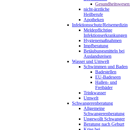
Gesundheitswesen
nicht-ärztliche
Heilberufe
Apotheken
Infektionsschutz/Reisemedizin
Meldepflichtige
Infektionserkrankungen
Hygienemaßnahmen
Impfberatung
Betäubungsmitteln bei
Auslandsreisen
Wasser und Umwelt
Schwimmen und Baden
Badestellen
EU-Badeseen
Hallen- und
Freibäder
Trinkwasser
Umwelt
Schwangerenberatung
Allgemeine
Schwangerenberatung
Ungewollt Schwanger
Beratung nach Geburt
Krise bei