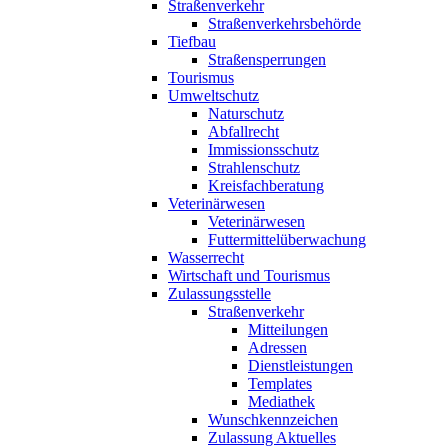
Straßenverkehr
Straßenverkehrsbehörde
Tiefbau
Straßensperrungen
Tourismus
Umweltschutz
Naturschutz
Abfallrecht
Immissionsschutz
Strahlenschutz
Kreisfachberatung
Veterinärwesen
Veterinärwesen
Futtermittelüberwachung
Wasserrecht
Wirtschaft und Tourismus
Zulassungsstelle
Straßenverkehr
Mitteilungen
Adressen
Dienstleistungen
Templates
Mediathek
Wunschkennzeichen
Zulassung Aktuelles