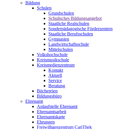
Bildung
Schulen
Grundschulen
Schulisches Bildungsangebot
Staatliche Realschulen
Sonderpädagogische Förderzentren
Staatliche Berufsschulen
Gymnasien
Landwirtschaftsschule
Mittelschulen
Volkshochschule
Kreismusikschule
Kreismedienzentrum
Kontakt
Aktuell
Service
Beratung
Büchereien
Bildungsbüro
Ehrenamt
Anlaufstelle Ehrenamt
Ehrenamtsarbeit
Ehrenamtskarte
Ehrungen
Freiwilligenzentrum CariThek