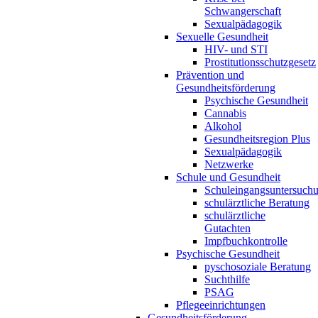
Schwangerschaft
Sexualpädagogik
Sexuelle Gesundheit
HIV- und STI
Prostitutionsschutzgesetz
Prävention und
Gesundheitsförderung
Psychische Gesundheit
Cannabis
Alkohol
Gesundheitsregion Plus
Sexualpädagogik
Netzwerke
Schule und Gesundheit
Schuleingangsuntersuch
schulärztliche Beratung
schulärztliche
Gutachten
Impfbuchkontrolle
Psychische Gesundheit
pyschosoziale Beratung
Suchthilfe
PSAG
Pflegeeinrichtungen
Gesundheitsförderung