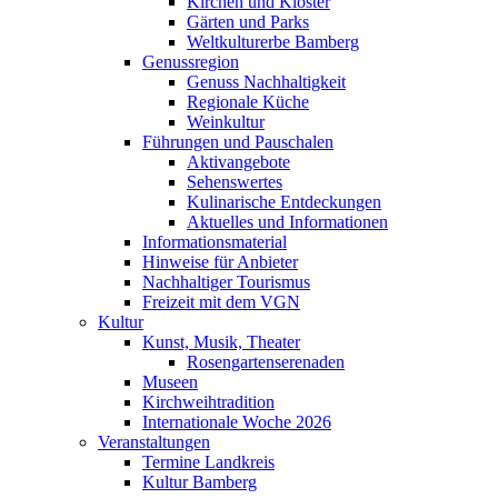
Kirchen und Klöster
Gärten und Parks
Weltkulturerbe Bamberg
Genussregion
Genuss Nachhaltigkeit
Regionale Küche
Weinkultur
Führungen und Pauschalen
Aktivangebote
Sehenswertes
Kulinarische Entdeckungen
Aktuelles und Informationen
Informationsmaterial
Hinweise für Anbieter
Nachhaltiger Tourismus
Freizeit mit dem VGN
Kultur
Kunst, Musik, Theater
Rosengartenserenaden
Museen
Kirchweihtradition
Internationale Woche 2026
Veranstaltungen
Termine Landkreis
Kultur Bamberg