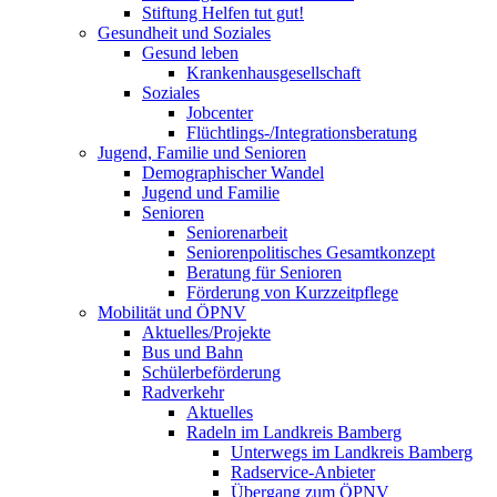
Stiftung Helfen tut gut!
Gesundheit und Soziales
Gesund leben
Krankenhausgesellschaft
Soziales
Jobcenter
Flüchtlings-/Integrationsberatung
Jugend, Familie und Senioren
Demographischer Wandel
Jugend und Familie
Senioren
Seniorenarbeit
Seniorenpolitisches Gesamtkonzept
Beratung für Senioren
Förderung von Kurzzeitpflege
Mobilität und ÖPNV
Aktuelles/Projekte
Bus und Bahn
Schülerbeförderung
Radverkehr
Aktuelles
Radeln im Landkreis Bamberg
Unterwegs im Landkreis Bamberg
Radservice-Anbieter
Übergang zum ÖPNV