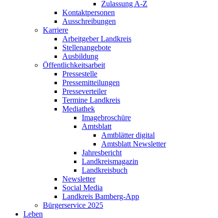
Zulassung A-Z
Kontaktpersonen
Ausschreibungen
Karriere
Arbeitgeber Landkreis
Stellenangebote
Ausbildung
Öffentlichkeitsarbeit
Pressestelle
Pressemitteilungen
Presseverteiler
Termine Landkreis
Mediathek
Imagebroschüre
Amtsblatt
Amtblätter digital
Amtsblatt Newsletter
Jahresbericht
Landkreismagazin
Landkreisbuch
Newsletter
Social Media
Landkreis Bamberg-App
Bürgerservice 2025
Leben