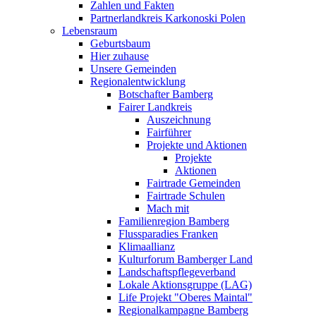
Zahlen und Fakten
Partnerlandkreis Karkonoski Polen
Lebensraum
Geburtsbaum
Hier zuhause
Unsere Gemeinden
Regionalentwicklung
Botschafter Bamberg
Fairer Landkreis
Auszeichnung
Fairführer
Projekte und Aktionen
Projekte
Aktionen
Fairtrade Gemeinden
Fairtrade Schulen
Mach mit
Familienregion Bamberg
Flussparadies Franken
Klimaallianz
Kulturforum Bamberger Land
Landschaftspflegeverband
Lokale Aktionsgruppe (LAG)
Life Projekt "Oberes Maintal"
Regionalkampagne Bamberg