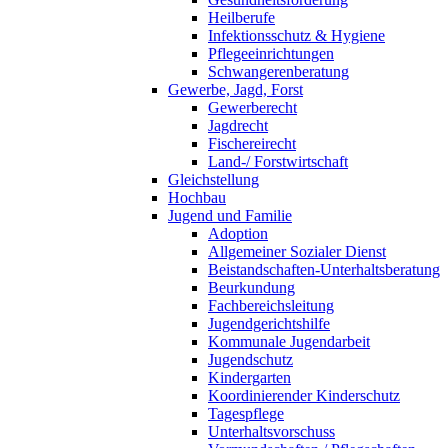
Heilberufe
Infektionsschutz & Hygiene
Pflegeeinrichtungen
Schwangerenberatung
Gewerbe, Jagd, Forst
Gewerberecht
Jagdrecht
Fischereirecht
Land-/ Forstwirtschaft
Gleichstellung
Hochbau
Jugend und Familie
Adoption
Allgemeiner Sozialer Dienst
Beistandschaften-Unterhaltsberatung
Beurkundung
Fachbereichsleitung
Jugendgerichtshilfe
Kommunale Jugendarbeit
Jugendschutz
Kindergarten
Koordinierender Kinderschutz
Tagespflege
Unterhaltsvorschuss