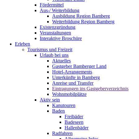
Fördermittel
Aus-/ Weiterbildung
Ausbildung Region Bamberg
Weiterbildung Region Bamberg
Existenzgründung
Veranstaltungen
Interaktive Broschüre
Erleben
Tourismus und Freizeit
Urlaub bei uns
Aktuelles
Gastgeber Bamberger Land
Hotel-Arrangements
Unterkünfte in Bamberg
Anreise und Transfer
Eintragungen ins Gastgeberverzeichnis
Wohnmobilplätze
Aktiv sein
Kanutouren
Baden
Freibäder
Badeseen
Hallenbäder
Radfahren
Allgemeine Infos