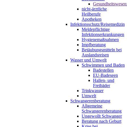
Gesundheitswesen
nicht-ärztliche
Heilberufe
Apotheken
Infektionsschutz/Reisemedizin
Meldepflichtige
Infektionserkrankungen
Hygienemaßnahmen
Impfberatung
Betäubungsmitteln bei
Auslandsreisen
Wasser und Umwelt
Schwimmen und Baden
Badestellen
EU-Badeseen
Hallen- und
Freibäder
Trinkwasser
Umwelt
Schwangerenberatung
Allgemeine
Schwangerenberatung
Ungewollt Schwanger
Beratung nach Geburt
Krise bei