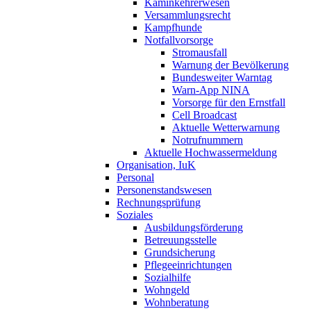
Kaminkehrerwesen
Versammlungsrecht
Kampfhunde
Notfallvorsorge
Stromausfall
Warnung der Bevölkerung
Bundesweiter Warntag
Warn-App NINA
Vorsorge für den Ernstfall
Cell Broadcast
Aktuelle Wetterwarnung
Notrufnummern
Aktuelle Hochwassermeldung
Organisation, IuK
Personal
Personenstandswesen
Rechnungsprüfung
Soziales
Ausbildungsförderung
Betreuungsstelle
Grundsicherung
Pflegeeinrichtungen
Sozialhilfe
Wohngeld
Wohnberatung