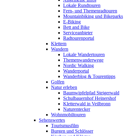
Lokale Rundtouren
Fern- und Themenradtouren
Mountainbiking und Bikeparks
E-Biking
Bett and Bike
Serviceanbieter
Radtourenportal
Klettern
Wandern
Lokale Wandertouren
Themenwanderwege
Nordic Walking
Wanderportal
Wanderblog & Tourentipps
Golfen
Natur erleben
Baumwipfelpfad Steigerwald
Schulbauernhof Heinershof
Kletterwald in Veilbronn
Naturentecker
Wohnmobiltouren
Sehenswertes
Tourismusfilm
Burgen und Schlösser