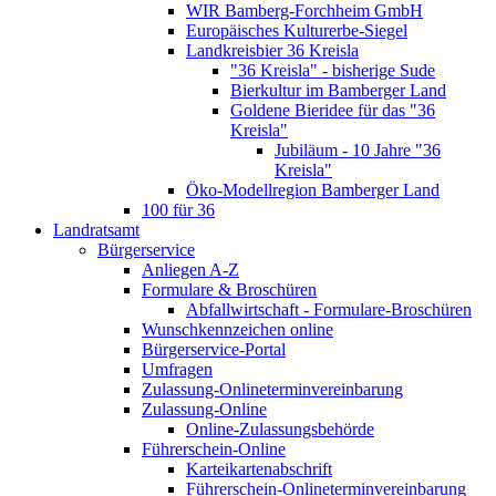
WIR Bamberg-Forchheim GmbH
Europäisches Kulturerbe-Siegel
Landkreisbier 36 Kreisla
"36 Kreisla" - bisherige Sude
Bierkultur im Bamberger Land
Goldene Bieridee für das "36
Kreisla"
Jubiläum - 10 Jahre "36
Kreisla"
Öko-Modellregion Bamberger Land
100 für 36
Landratsamt
Bürgerservice
Anliegen A-Z
Formulare & Broschüren
Abfallwirtschaft - Formulare-Broschüren
Wunschkennzeichen online
Bürgerservice-Portal
Umfragen
Zulassung-Onlineterminvereinbarung
Zulassung-Online
Online-Zulassungsbehörde
Führerschein-Online
Karteikartenabschrift
Führerschein-Onlineterminvereinbarung