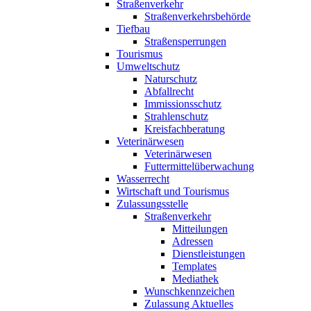
Straßenverkehr
Straßenverkehrsbehörde
Tiefbau
Straßensperrungen
Tourismus
Umweltschutz
Naturschutz
Abfallrecht
Immissionsschutz
Strahlenschutz
Kreisfachberatung
Veterinärwesen
Veterinärwesen
Futtermittelüberwachung
Wasserrecht
Wirtschaft und Tourismus
Zulassungsstelle
Straßenverkehr
Mitteilungen
Adressen
Dienstleistungen
Templates
Mediathek
Wunschkennzeichen
Zulassung Aktuelles