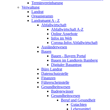
Terminvereinbarung
Verwaltung
Landrat
Organigramm
Landratsamt A - Z
Abfallwirtschaft
Abfallwirtschaft A-Z
Online Angebote
Infos im Web
Corona-Infos Abfallwirtschaft
Ausländerwesen
Bauen
Bauen - Bayern Portal
Bauen im Landkreis Bamberg
Digitaler Bauantrag
Büro Landrat
Datenschutzstelle
Finanzen
Führerscheinstelle
Gesundheitswesen
Badegewässer
Gesundheitswesen
Beruf und Gesundheit
Gutachten
Lebensmittel