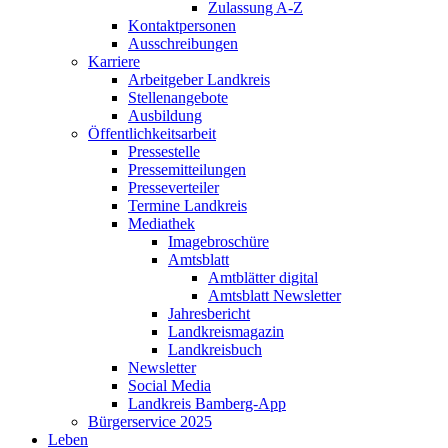
Zulassung A-Z
Kontaktpersonen
Ausschreibungen
Karriere
Arbeitgeber Landkreis
Stellenangebote
Ausbildung
Öffentlichkeitsarbeit
Pressestelle
Pressemitteilungen
Presseverteiler
Termine Landkreis
Mediathek
Imagebroschüre
Amtsblatt
Amtblätter digital
Amtsblatt Newsletter
Jahresbericht
Landkreismagazin
Landkreisbuch
Newsletter
Social Media
Landkreis Bamberg-App
Bürgerservice 2025
Leben