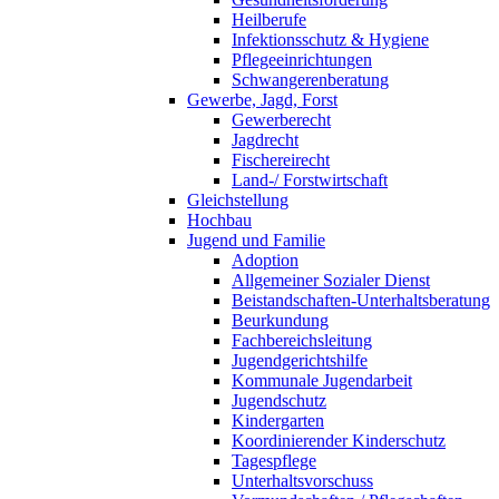
Heilberufe
Infektionsschutz & Hygiene
Pflegeeinrichtungen
Schwangerenberatung
Gewerbe, Jagd, Forst
Gewerberecht
Jagdrecht
Fischereirecht
Land-/ Forstwirtschaft
Gleichstellung
Hochbau
Jugend und Familie
Adoption
Allgemeiner Sozialer Dienst
Beistandschaften-Unterhaltsberatung
Beurkundung
Fachbereichsleitung
Jugendgerichtshilfe
Kommunale Jugendarbeit
Jugendschutz
Kindergarten
Koordinierender Kinderschutz
Tagespflege
Unterhaltsvorschuss