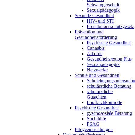
Schwangerschaft
Sexualpädagogik
Sexuelle Gesundheit
HIV- und STI
Prostitutionsschutzgesetz
Prävention und
Gesundheitsförderung
Psychische Gesundheit
Cannabis
Alkohol
Gesundheitsregion Plus
Sexualpädagogik
Netzwerke
Schule und Gesundheit
Schuleingangsuntersuch
schulärztliche Beratung
schulärztliche
Gutachten
Impfbuchkontrolle
Psychische Gesundheit
pyschosoziale Beratung
Suchthilfe
PSAG
Pflegeeinrichtungen
Gesundheitsförderung