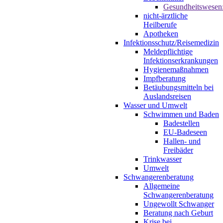
Gesundheitswesen
nicht-ärztliche
Heilberufe
Apotheken
Infektionsschutz/Reisemedizin
Meldepflichtige
Infektionserkrankungen
Hygienemaßnahmen
Impfberatung
Betäubungsmitteln bei
Auslandsreisen
Wasser und Umwelt
Schwimmen und Baden
Badestellen
EU-Badeseen
Hallen- und
Freibäder
Trinkwasser
Umwelt
Schwangerenberatung
Allgemeine
Schwangerenberatung
Ungewollt Schwanger
Beratung nach Geburt
Krise bei