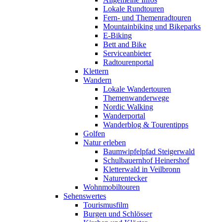
Lokale Rundtouren
Fern- und Themenradtouren
Mountainbiking und Bikeparks
E-Biking
Bett and Bike
Serviceanbieter
Radtourenportal
Klettern
Wandern
Lokale Wandertouren
Themenwanderwege
Nordic Walking
Wanderportal
Wanderblog & Tourentipps
Golfen
Natur erleben
Baumwipfelpfad Steigerwald
Schulbauernhof Heinershof
Kletterwald in Veilbronn
Naturentecker
Wohnmobiltouren
Sehenswertes
Tourismusfilm
Burgen und Schlösser