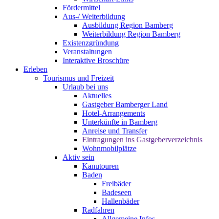
Fördermittel
Aus-/ Weiterbildung
Ausbildung Region Bamberg
Weiterbildung Region Bamberg
Existenzgründung
Veranstaltungen
Interaktive Broschüre
Erleben
Tourismus und Freizeit
Urlaub bei uns
Aktuelles
Gastgeber Bamberger Land
Hotel-Arrangements
Unterkünfte in Bamberg
Anreise und Transfer
Eintragungen ins Gastgeberverzeichnis
Wohnmobilplätze
Aktiv sein
Kanutouren
Baden
Freibäder
Badeseen
Hallenbäder
Radfahren
Allgemeine Infos