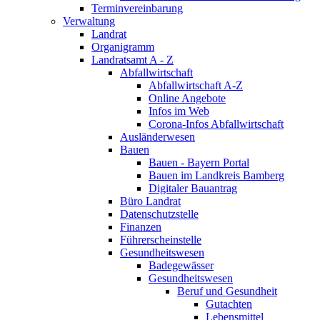
Terminvereinbarung
Verwaltung
Landrat
Organigramm
Landratsamt A - Z
Abfallwirtschaft
Abfallwirtschaft A-Z
Online Angebote
Infos im Web
Corona-Infos Abfallwirtschaft
Ausländerwesen
Bauen
Bauen - Bayern Portal
Bauen im Landkreis Bamberg
Digitaler Bauantrag
Büro Landrat
Datenschutzstelle
Finanzen
Führerscheinstelle
Gesundheitswesen
Badegewässer
Gesundheitswesen
Beruf und Gesundheit
Gutachten
Lebensmittel