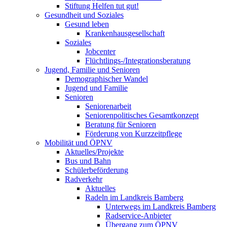
Stiftung Helfen tut gut!
Gesundheit und Soziales
Gesund leben
Krankenhausgesellschaft
Soziales
Jobcenter
Flüchtlings-/Integrationsberatung
Jugend, Familie und Senioren
Demographischer Wandel
Jugend und Familie
Senioren
Seniorenarbeit
Seniorenpolitisches Gesamtkonzept
Beratung für Senioren
Förderung von Kurzzeitpflege
Mobilität und ÖPNV
Aktuelles/Projekte
Bus und Bahn
Schülerbeförderung
Radverkehr
Aktuelles
Radeln im Landkreis Bamberg
Unterwegs im Landkreis Bamberg
Radservice-Anbieter
Übergang zum ÖPNV