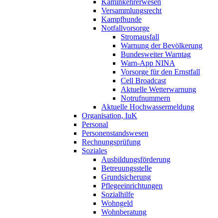
Kaminkehrerwesen
Versammlungsrecht
Kampfhunde
Notfallvorsorge
Stromausfall
Warnung der Bevölkerung
Bundesweiter Warntag
Warn-App NINA
Vorsorge für den Ernstfall
Cell Broadcast
Aktuelle Wetterwarnung
Notrufnummern
Aktuelle Hochwassermeldung
Organisation, IuK
Personal
Personenstandswesen
Rechnungsprüfung
Soziales
Ausbildungsförderung
Betreuungsstelle
Grundsicherung
Pflegeeinrichtungen
Sozialhilfe
Wohngeld
Wohnberatung