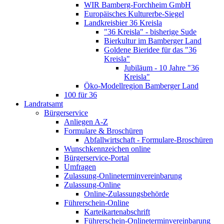
WIR Bamberg-Forchheim GmbH
Europäisches Kulturerbe-Siegel
Landkreisbier 36 Kreisla
"36 Kreisla" - bisherige Sude
Bierkultur im Bamberger Land
Goldene Bieridee für das "36
Kreisla"
Jubiläum - 10 Jahre "36
Kreisla"
Öko-Modellregion Bamberger Land
100 für 36
Landratsamt
Bürgerservice
Anliegen A-Z
Formulare & Broschüren
Abfallwirtschaft - Formulare-Broschüren
Wunschkennzeichen online
Bürgerservice-Portal
Umfragen
Zulassung-Onlineterminvereinbarung
Zulassung-Online
Online-Zulassungsbehörde
Führerschein-Online
Karteikartenabschrift
Führerschein-Onlineterminvereinbarung