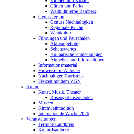
Kirchen und Klöster
Gärten und Parks
Weltkulturerbe Bamberg
Genussregion
Genuss Nachhaltigkeit
Regionale Küche
Weinkultur
Führungen und Pauschalen
Aktivangebote
Sehenswertes
Kulinarische Entdeckungen
Aktuelles und Informationen
Informationsmaterial
Hinweise für Anbieter
Nachhaltiger Tourismus
Freizeit mit dem VGN
Kultur
Kunst, Musik, Theater
Rosengartenserenaden
Museen
Kirchweihtradition
Internationale Woche 2026
Veranstaltungen
Termine Landkreis
Kultur Bamberg