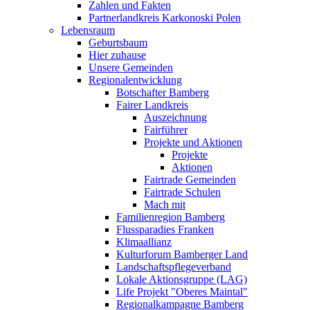
Zahlen und Fakten
Partnerlandkreis Karkonoski Polen
Lebensraum
Geburtsbaum
Hier zuhause
Unsere Gemeinden
Regionalentwicklung
Botschafter Bamberg
Fairer Landkreis
Auszeichnung
Fairführer
Projekte und Aktionen
Projekte
Aktionen
Fairtrade Gemeinden
Fairtrade Schulen
Mach mit
Familienregion Bamberg
Flussparadies Franken
Klimaallianz
Kulturforum Bamberger Land
Landschaftspflegeverband
Lokale Aktionsgruppe (LAG)
Life Projekt "Oberes Maintal"
Regionalkampagne Bamberg