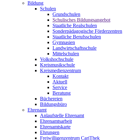
Bildung
Schulen
Grundschulen
Schulisches Bildungsangebot
Staatliche Realschulen
Sonderpädagogische Förderzentren
Staatliche Berufsschulen
Gymnasien
Landwirtschaftsschule
Mittelschulen
Volkshochschule
Kreismusikschule
Kreismedienzentrum
Kontakt
Aktuell
Service
Beratung
Büchereien
Bildungsbüro
Ehrenamt
Anlaufstelle Ehrenamt
Ehrenamtsarbeit
Ehrenamtskarte
Ehrungen
Freiwilligenzentrum CariThek