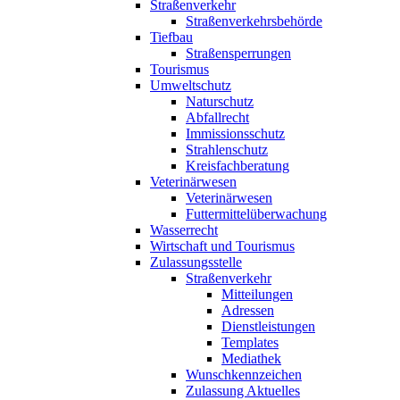
Straßenverkehr
Straßenverkehrsbehörde
Tiefbau
Straßensperrungen
Tourismus
Umweltschutz
Naturschutz
Abfallrecht
Immissionsschutz
Strahlenschutz
Kreisfachberatung
Veterinärwesen
Veterinärwesen
Futtermittelüberwachung
Wasserrecht
Wirtschaft und Tourismus
Zulassungsstelle
Straßenverkehr
Mitteilungen
Adressen
Dienstleistungen
Templates
Mediathek
Wunschkennzeichen
Zulassung Aktuelles