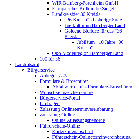
WIR Bamberg-Forchheim GmbH
Europäisches Kulturerbe-Siegel
Landkreisbier 36 Kreisla
"36 Kreisla" - bisherige Sude
Bierkultur im Bamberger Land
Goldene Bieridee für das "36
Kreisla"
Jubiläum - 10 Jahre "36
Kreisla"
Öko-Modellregion Bamberger Land
100 für 36
Landratsamt
Bürgerservice
Anliegen A-Z
Formulare & Broschüren
Abfallwirtschaft - Formulare-Broschüren
Wunschkennzeichen online
Bürgerservice-Portal
Umfragen
Zulassung-Onlineterminvereinbarung
Zulassung-Online
Online-Zulassungsbehörde
Führerschein-Online
Karteikartenabschrift
Führerschein-Onlineterminvereinbarung