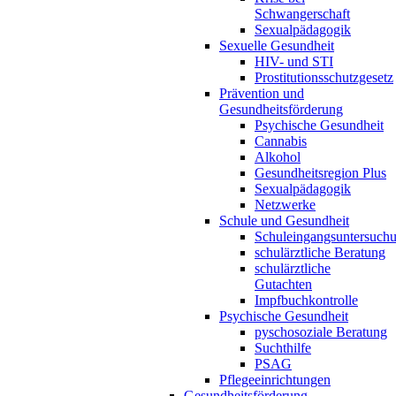
Schwangerschaft
Sexualpädagogik
Sexuelle Gesundheit
HIV- und STI
Prostitutionsschutzgesetz
Prävention und
Gesundheitsförderung
Psychische Gesundheit
Cannabis
Alkohol
Gesundheitsregion Plus
Sexualpädagogik
Netzwerke
Schule und Gesundheit
Schuleingangsuntersuch
schulärztliche Beratung
schulärztliche
Gutachten
Impfbuchkontrolle
Psychische Gesundheit
pyschosoziale Beratung
Suchthilfe
PSAG
Pflegeeinrichtungen
Gesundheitsförderung