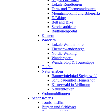
Lokale Rundtouren
Fern- und Themenradtouren
Mountainbiking und Bikeparks
E-Biking
Bett and Bike
Serviceanbieter
Radtourenportal
Klettern
Wandern
Lokale Wandertouren
Themenwanderwege
Nordic Walking
Wanderportal
Wanderblog & Tourentipps
Golfen
Natur erleben
Baumwipfelpfad Steigerwald
Schulbauernhof Heinershof
Kletterwald in Veilbronn
Naturentecker
Wohnmobiltouren
Sehenswertes
Tourismusfilm
Burgen und Schlösser