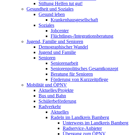
Stiftung Helfen tut gut!
Gesundheit und Soziales
Gesund leben
Krankenhausgesellschaft
Soziales
Jobcenter
Flüchtlings-/Integrationsberatung
Jugend, Familie und Senioren
Demographischer Wandel
Jugend und Familie
Senioren
Seniorenarbeit
Seniorenpolitisches Gesamtkonzept
Beratung für Senioren
Förderung von Kurzzeitpflege
Mobilität und ÖPNV
Aktuelles/Projekte
Bus und Bahn
Schülerbeförderung
Radverkehr
Aktuelles
Radeln im Landkreis Bamberg
Unterwegs im Landkreis Bamberg
Radservice-Anbieter
Übergang zum ÖPNV