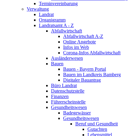
Terminvereinbarung
Verwaltung
Landrat
Organigramm
Landratsamt A - Z
Abfallwirtschaft
Abfallwirtschaft A-Z
Online Angebote
Infos im Web
Corona-Infos Abfallwirtschaft
Ausländerwesen
Bauen
Bauen - Bayern Portal
Bauen im Landkreis Bamberg
Digitaler Bauantrag
Büro Landrat
Datenschutzstelle
Finanzen
Führerscheinstelle
Gesundheitswesen
Badegewässer
Gesundheitswesen
Beruf und Gesundheit
Gutachten
Lebensmittel