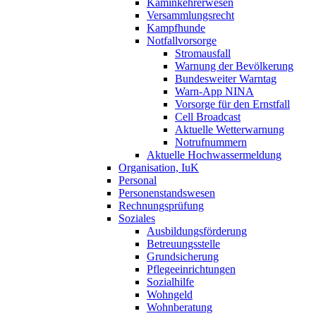
Kaminkehrerwesen
Versammlungsrecht
Kampfhunde
Notfallvorsorge
Stromausfall
Warnung der Bevölkerung
Bundesweiter Warntag
Warn-App NINA
Vorsorge für den Ernstfall
Cell Broadcast
Aktuelle Wetterwarnung
Notrufnummern
Aktuelle Hochwassermeldung
Organisation, IuK
Personal
Personenstandswesen
Rechnungsprüfung
Soziales
Ausbildungsförderung
Betreuungsstelle
Grundsicherung
Pflegeeinrichtungen
Sozialhilfe
Wohngeld
Wohnberatung