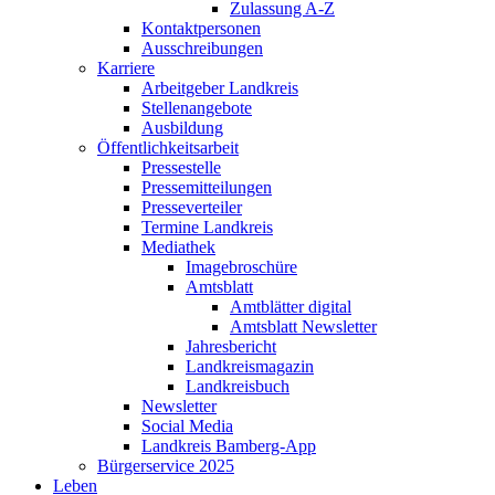
Zulassung A-Z
Kontaktpersonen
Ausschreibungen
Karriere
Arbeitgeber Landkreis
Stellenangebote
Ausbildung
Öffentlichkeitsarbeit
Pressestelle
Pressemitteilungen
Presseverteiler
Termine Landkreis
Mediathek
Imagebroschüre
Amtsblatt
Amtblätter digital
Amtsblatt Newsletter
Jahresbericht
Landkreismagazin
Landkreisbuch
Newsletter
Social Media
Landkreis Bamberg-App
Bürgerservice 2025
Leben