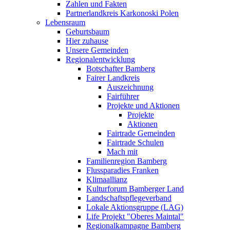
Zahlen und Fakten
Partnerlandkreis Karkonoski Polen
Lebensraum
Geburtsbaum
Hier zuhause
Unsere Gemeinden
Regionalentwicklung
Botschafter Bamberg
Fairer Landkreis
Auszeichnung
Fairführer
Projekte und Aktionen
Projekte
Aktionen
Fairtrade Gemeinden
Fairtrade Schulen
Mach mit
Familienregion Bamberg
Flussparadies Franken
Klimaallianz
Kulturforum Bamberger Land
Landschaftspflegeverband
Lokale Aktionsgruppe (LAG)
Life Projekt "Oberes Maintal"
Regionalkampagne Bamberg