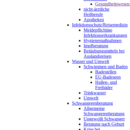
Gesundheitswesen
nicht-ärztliche
Heilberufe
Apotheken
Infektionsschutz/Reisemedizin
Meldepflichtige
Infektionserkrankungen
Hygienemaßnahmen
Impfberatung
Betäubungsmitteln bei
Auslandsreisen
Wasser und Umwelt
Schwimmen und Baden
Badestellen
EU-Badeseen
Hallen- und
Freibäder
Trinkwasser
Umwelt
Schwangerenberatung
Allgemeine
Schwangerenberatung
Ungewollt Schwanger
Beratung nach Geburt
Krise bei