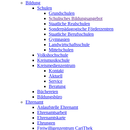
Bildung
Schulen
Grundschulen
Schulisches Bildungsangebot
Staatliche Realschulen
Sonderpädagogische Förderzentren
Staatliche Berufsschulen
Gymnasien
Landwirtschaftsschule
Mittelschulen
Volkshochschule
Kreismusikschule
Kreismedienzentrum
Kontakt
Aktuell
Service
Beratung
Büchereien
Bildungsbüro
Ehrenamt
Anlaufstelle Ehrenamt
Ehrenamtsarbeit
Ehrenamtskarte
Ehrungen
Freiwilligenzentrum CariThek