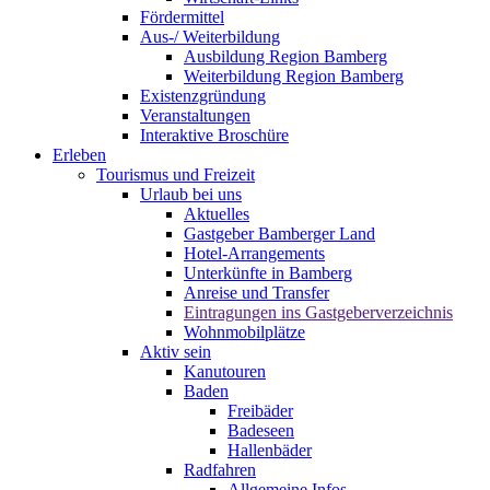
Fördermittel
Aus-/ Weiterbildung
Ausbildung Region Bamberg
Weiterbildung Region Bamberg
Existenzgründung
Veranstaltungen
Interaktive Broschüre
Erleben
Tourismus und Freizeit
Urlaub bei uns
Aktuelles
Gastgeber Bamberger Land
Hotel-Arrangements
Unterkünfte in Bamberg
Anreise und Transfer
Eintragungen ins Gastgeberverzeichnis
Wohnmobilplätze
Aktiv sein
Kanutouren
Baden
Freibäder
Badeseen
Hallenbäder
Radfahren
Allgemeine Infos