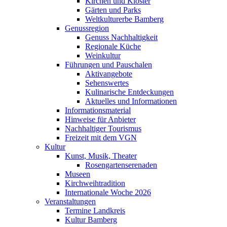
Kirchen und Klöster
Gärten und Parks
Weltkulturerbe Bamberg
Genussregion
Genuss Nachhaltigkeit
Regionale Küche
Weinkultur
Führungen und Pauschalen
Aktivangebote
Sehenswertes
Kulinarische Entdeckungen
Aktuelles und Informationen
Informationsmaterial
Hinweise für Anbieter
Nachhaltiger Tourismus
Freizeit mit dem VGN
Kultur
Kunst, Musik, Theater
Rosengartenserenaden
Museen
Kirchweihtradition
Internationale Woche 2026
Veranstaltungen
Termine Landkreis
Kultur Bamberg