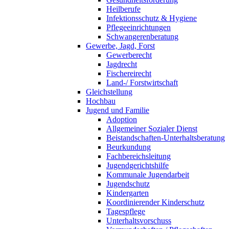
Heilberufe
Infektionsschutz & Hygiene
Pflegeeinrichtungen
Schwangerenberatung
Gewerbe, Jagd, Forst
Gewerberecht
Jagdrecht
Fischereirecht
Land-/ Forstwirtschaft
Gleichstellung
Hochbau
Jugend und Familie
Adoption
Allgemeiner Sozialer Dienst
Beistandschaften-Unterhaltsberatung
Beurkundung
Fachbereichsleitung
Jugendgerichtshilfe
Kommunale Jugendarbeit
Jugendschutz
Kindergarten
Koordinierender Kinderschutz
Tagespflege
Unterhaltsvorschuss