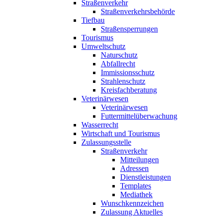
Straßenverkehr
Straßenverkehrsbehörde
Tiefbau
Straßensperrungen
Tourismus
Umweltschutz
Naturschutz
Abfallrecht
Immissionsschutz
Strahlenschutz
Kreisfachberatung
Veterinärwesen
Veterinärwesen
Futtermittelüberwachung
Wasserrecht
Wirtschaft und Tourismus
Zulassungsstelle
Straßenverkehr
Mitteilungen
Adressen
Dienstleistungen
Templates
Mediathek
Wunschkennzeichen
Zulassung Aktuelles