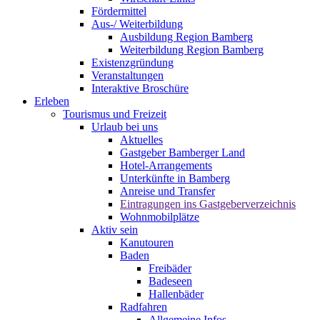
Fördermittel
Aus-/ Weiterbildung
Ausbildung Region Bamberg
Weiterbildung Region Bamberg
Existenzgründung
Veranstaltungen
Interaktive Broschüre
Erleben
Tourismus und Freizeit
Urlaub bei uns
Aktuelles
Gastgeber Bamberger Land
Hotel-Arrangements
Unterkünfte in Bamberg
Anreise und Transfer
Eintragungen ins Gastgeberverzeichnis
Wohnmobilplätze
Aktiv sein
Kanutouren
Baden
Freibäder
Badeseen
Hallenbäder
Radfahren
Allgemeine Infos