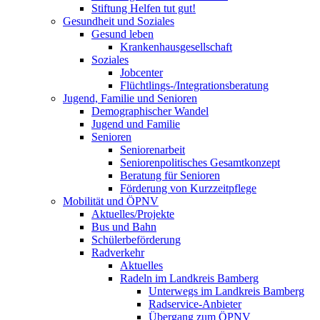
Stiftung Helfen tut gut!
Gesundheit und Soziales
Gesund leben
Krankenhausgesellschaft
Soziales
Jobcenter
Flüchtlings-/Integrationsberatung
Jugend, Familie und Senioren
Demographischer Wandel
Jugend und Familie
Senioren
Seniorenarbeit
Seniorenpolitisches Gesamtkonzept
Beratung für Senioren
Förderung von Kurzzeitpflege
Mobilität und ÖPNV
Aktuelles/Projekte
Bus und Bahn
Schülerbeförderung
Radverkehr
Aktuelles
Radeln im Landkreis Bamberg
Unterwegs im Landkreis Bamberg
Radservice-Anbieter
Übergang zum ÖPNV