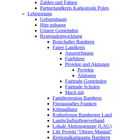
Zahlen und Fakten
Partnerlandkreis Karkonoski Polen
Lebensraum
Geburtsbaum
Hier zuhause
Unsere Gemeinden
Regionalentwicklung
Botschafter Bamberg
Fairer Landkreis
Auszeichnung
Fairführer
Projekte und Aktionen
Projekte
Aktionen
Fairtrade Gemeinden
Fairtrade Schulen
Mach mit
Familienregion Bamberg
Flussparadies Franken
Klimaallianz
Kulturforum Bamberger Land
Landschaftspflegeverband
Lokale Aktionsgruppe (LAG)
Life Projekt "Oberes Maintal"
Regionalkampagne Bamberg