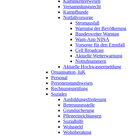
Kaminkehrerwesen
Versammlungsrecht
Kampfhunde
Notfallvorsorge
Stromausfall
Warnung der Bevölkerung
Bundesweiter Warntag
Warn-App NINA
Vorsorge für den Ernstfall
Cell Broadcast
Aktuelle Wetterwarnung
Notrufnummern
Aktuelle Hochwassermeldung
Organisation, IuK
Personal
Personenstandswesen
Rechnungsprüfung
Soziales
Ausbildungsförderung
Betreuungsstelle
Grundsicherung
Pflegeeinrichtungen
Sozialhilfe
Wohngeld
Wohnberatung