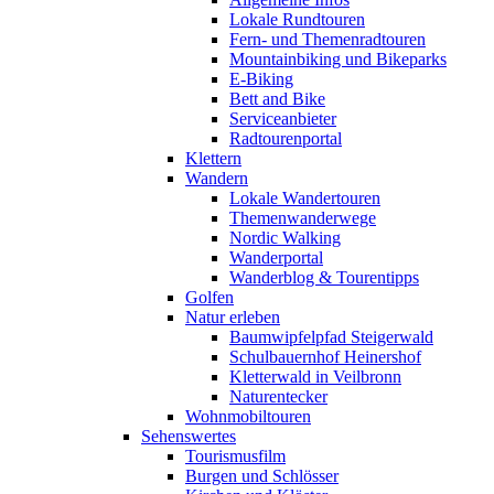
Lokale Rundtouren
Fern- und Themenradtouren
Mountainbiking und Bikeparks
E-Biking
Bett and Bike
Serviceanbieter
Radtourenportal
Klettern
Wandern
Lokale Wandertouren
Themenwanderwege
Nordic Walking
Wanderportal
Wanderblog & Tourentipps
Golfen
Natur erleben
Baumwipfelpfad Steigerwald
Schulbauernhof Heinershof
Kletterwald in Veilbronn
Naturentecker
Wohnmobiltouren
Sehenswertes
Tourismusfilm
Burgen und Schlösser