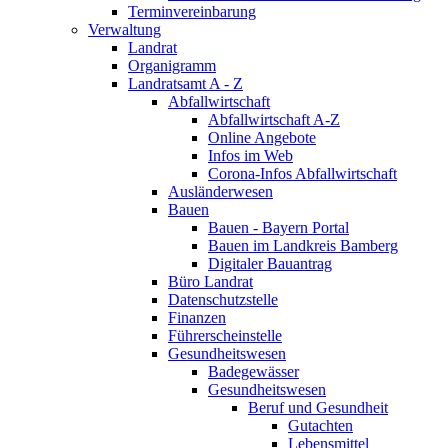
Terminvereinbarung
Verwaltung
Landrat
Organigramm
Landratsamt A - Z
Abfallwirtschaft
Abfallwirtschaft A-Z
Online Angebote
Infos im Web
Corona-Infos Abfallwirtschaft
Ausländerwesen
Bauen
Bauen - Bayern Portal
Bauen im Landkreis Bamberg
Digitaler Bauantrag
Büro Landrat
Datenschutzstelle
Finanzen
Führerscheinstelle
Gesundheitswesen
Badegewässer
Gesundheitswesen
Beruf und Gesundheit
Gutachten
Lebensmittel