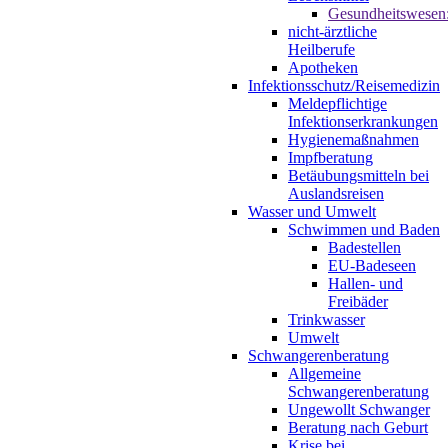
Gesundheitswesen
nicht-ärztliche
Heilberufe
Apotheken
Infektionsschutz/Reisemedizin
Meldepflichtige
Infektionserkrankungen
Hygienemaßnahmen
Impfberatung
Betäubungsmitteln bei
Auslandsreisen
Wasser und Umwelt
Schwimmen und Baden
Badestellen
EU-Badeseen
Hallen- und
Freibäder
Trinkwasser
Umwelt
Schwangerenberatung
Allgemeine
Schwangerenberatung
Ungewollt Schwanger
Beratung nach Geburt
Krise bei