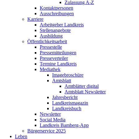
Zulassung A-Z
Kontaktpersonen
Ausschreibungen
Karriere
Arbeitgeber Landkreis
Stellenangebote
Ausbildung
Öffentlichkeitsarbeit
Pressestelle
Pressemitteilungen
Presseverteiler
Termine Landkreis
Mediathek
Imagebroschüre
Amtsblatt
Amtblätter digital
Amtsblatt Newsletter
Jahresbericht
Landkreismagazin
Landkreisbuch
Newsletter
Social Media
Landkreis Bamberg-App
Bürgerservice 2025
Leben