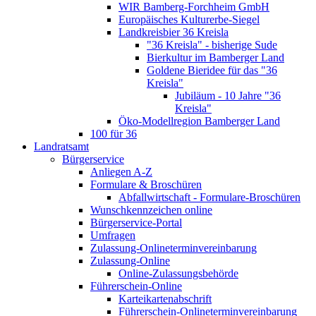
WIR Bamberg-Forchheim GmbH
Europäisches Kulturerbe-Siegel
Landkreisbier 36 Kreisla
"36 Kreisla" - bisherige Sude
Bierkultur im Bamberger Land
Goldene Bieridee für das "36
Kreisla"
Jubiläum - 10 Jahre "36
Kreisla"
Öko-Modellregion Bamberger Land
100 für 36
Landratsamt
Bürgerservice
Anliegen A-Z
Formulare & Broschüren
Abfallwirtschaft - Formulare-Broschüren
Wunschkennzeichen online
Bürgerservice-Portal
Umfragen
Zulassung-Onlineterminvereinbarung
Zulassung-Online
Online-Zulassungsbehörde
Führerschein-Online
Karteikartenabschrift
Führerschein-Onlineterminvereinbarung