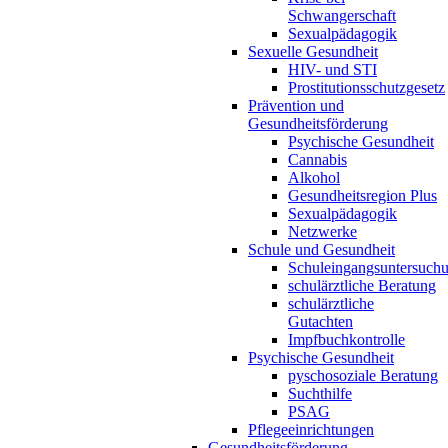
Schwangerschaft
Sexualpädagogik
Sexuelle Gesundheit
HIV- und STI
Prostitutionsschutzgesetz
Prävention und
Gesundheitsförderung
Psychische Gesundheit
Cannabis
Alkohol
Gesundheitsregion Plus
Sexualpädagogik
Netzwerke
Schule und Gesundheit
Schuleingangsuntersuch
schulärztliche Beratung
schulärztliche
Gutachten
Impfbuchkontrolle
Psychische Gesundheit
pyschosoziale Beratung
Suchthilfe
PSAG
Pflegeeinrichtungen
Gesundheitsförderung