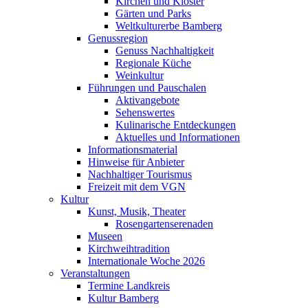
Kirchen und Klöster
Gärten und Parks
Weltkulturerbe Bamberg
Genussregion
Genuss Nachhaltigkeit
Regionale Küche
Weinkultur
Führungen und Pauschalen
Aktivangebote
Sehenswertes
Kulinarische Entdeckungen
Aktuelles und Informationen
Informationsmaterial
Hinweise für Anbieter
Nachhaltiger Tourismus
Freizeit mit dem VGN
Kultur
Kunst, Musik, Theater
Rosengartenserenaden
Museen
Kirchweihtradition
Internationale Woche 2026
Veranstaltungen
Termine Landkreis
Kultur Bamberg