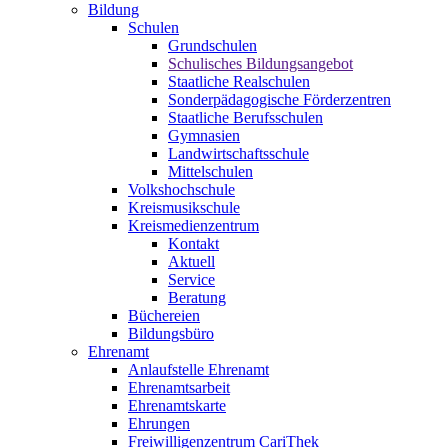
Bildung
Schulen
Grundschulen
Schulisches Bildungsangebot
Staatliche Realschulen
Sonderpädagogische Förderzentren
Staatliche Berufsschulen
Gymnasien
Landwirtschaftsschule
Mittelschulen
Volkshochschule
Kreismusikschule
Kreismedienzentrum
Kontakt
Aktuell
Service
Beratung
Büchereien
Bildungsbüro
Ehrenamt
Anlaufstelle Ehrenamt
Ehrenamtsarbeit
Ehrenamtskarte
Ehrungen
Freiwilligenzentrum CariThek