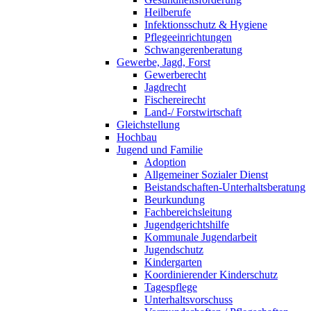
Heilberufe
Infektionsschutz & Hygiene
Pflegeeinrichtungen
Schwangerenberatung
Gewerbe, Jagd, Forst
Gewerberecht
Jagdrecht
Fischereirecht
Land-/ Forstwirtschaft
Gleichstellung
Hochbau
Jugend und Familie
Adoption
Allgemeiner Sozialer Dienst
Beistandschaften-Unterhaltsberatung
Beurkundung
Fachbereichsleitung
Jugendgerichtshilfe
Kommunale Jugendarbeit
Jugendschutz
Kindergarten
Koordinierender Kinderschutz
Tagespflege
Unterhaltsvorschuss