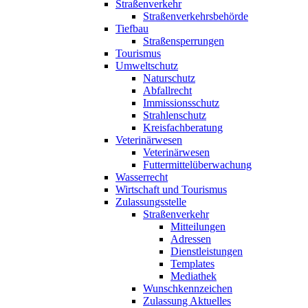
Straßenverkehr
Straßenverkehrsbehörde
Tiefbau
Straßensperrungen
Tourismus
Umweltschutz
Naturschutz
Abfallrecht
Immissionsschutz
Strahlenschutz
Kreisfachberatung
Veterinärwesen
Veterinärwesen
Futtermittelüberwachung
Wasserrecht
Wirtschaft und Tourismus
Zulassungsstelle
Straßenverkehr
Mitteilungen
Adressen
Dienstleistungen
Templates
Mediathek
Wunschkennzeichen
Zulassung Aktuelles