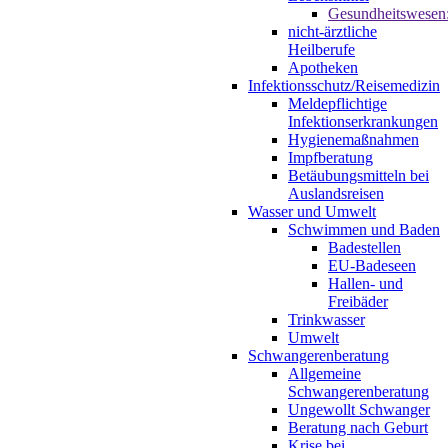
Gesundheitswesen
nicht-ärztliche
Heilberufe
Apotheken
Infektionsschutz/Reisemedizin
Meldepflichtige
Infektionserkrankungen
Hygienemaßnahmen
Impfberatung
Betäubungsmitteln bei
Auslandsreisen
Wasser und Umwelt
Schwimmen und Baden
Badestellen
EU-Badeseen
Hallen- und
Freibäder
Trinkwasser
Umwelt
Schwangerenberatung
Allgemeine
Schwangerenberatung
Ungewollt Schwanger
Beratung nach Geburt
Krise bei