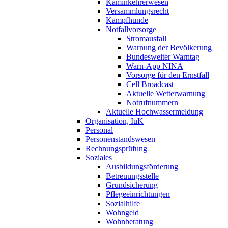
Kaminkehrerwesen
Versammlungsrecht
Kampfhunde
Notfallvorsorge
Stromausfall
Warnung der Bevölkerung
Bundesweiter Warntag
Warn-App NINA
Vorsorge für den Ernstfall
Cell Broadcast
Aktuelle Wetterwarnung
Notrufnummern
Aktuelle Hochwassermeldung
Organisation, IuK
Personal
Personenstandswesen
Rechnungsprüfung
Soziales
Ausbildungsförderung
Betreuungsstelle
Grundsicherung
Pflegeeinrichtungen
Sozialhilfe
Wohngeld
Wohnberatung