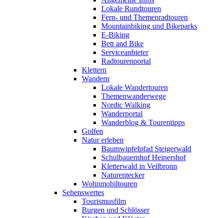
Lokale Rundtouren
Fern- und Themenradtouren
Mountainbiking und Bikeparks
E-Biking
Bett and Bike
Serviceanbieter
Radtourenportal
Klettern
Wandern
Lokale Wandertouren
Themenwanderwege
Nordic Walking
Wanderportal
Wanderblog & Tourentipps
Golfen
Natur erleben
Baumwipfelpfad Steigerwald
Schulbauernhof Heinershof
Kletterwald in Veilbronn
Naturentecker
Wohnmobiltouren
Sehenswertes
Tourismusfilm
Burgen und Schlösser