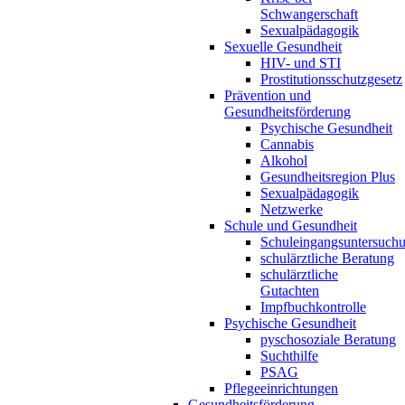
Schwangerschaft
Sexualpädagogik
Sexuelle Gesundheit
HIV- und STI
Prostitutionsschutzgesetz
Prävention und
Gesundheitsförderung
Psychische Gesundheit
Cannabis
Alkohol
Gesundheitsregion Plus
Sexualpädagogik
Netzwerke
Schule und Gesundheit
Schuleingangsuntersuch
schulärztliche Beratung
schulärztliche
Gutachten
Impfbuchkontrolle
Psychische Gesundheit
pyschosoziale Beratung
Suchthilfe
PSAG
Pflegeeinrichtungen
Gesundheitsförderung