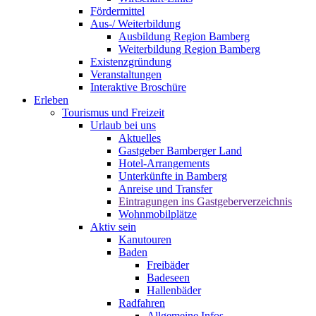
Fördermittel
Aus-/ Weiterbildung
Ausbildung Region Bamberg
Weiterbildung Region Bamberg
Existenzgründung
Veranstaltungen
Interaktive Broschüre
Erleben
Tourismus und Freizeit
Urlaub bei uns
Aktuelles
Gastgeber Bamberger Land
Hotel-Arrangements
Unterkünfte in Bamberg
Anreise und Transfer
Eintragungen ins Gastgeberverzeichnis
Wohnmobilplätze
Aktiv sein
Kanutouren
Baden
Freibäder
Badeseen
Hallenbäder
Radfahren
Allgemeine Infos