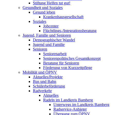
Stiftung Helfen tut gut!
Gesundheit und Soziales
Gesund leben
Krankenhausgesellschaft
Soziales
Jobcenter
Flüchtlings-/Integrationsberatung
Jugend, Familie und Senioren
Demographischer Wandel
Jugend und Familie
Senioren
Seniorenarbeit
Seniorenpolitisches Gesamtkonzept
Beratung für Senioren
Förderung von Kurzzeitpflege
Mobilität und ÖPNV
Aktuelles/Projekte
Bus und Bahn
Schülerbeförderung
Radverkehr
Aktuelles
Radeln im Landkreis Bamberg
Unterwegs im Landkreis Bamberg
Radservice-Anbieter
Übergang zum ÖPNV