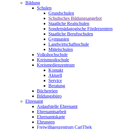
Bildung
Schulen
Grundschulen
Schulisches Bildungsangebot
Staatliche Realschulen
Sonderpädagogische Förderzentren
Staatliche Berufsschulen
Gymnasien
Landwirtschaftsschule
Mittelschulen
Volkshochschule
Kreismusikschule
Kreismedienzentrum
Kontakt
Aktuell
Service
Beratung
Büchereien
Bildungsbüro
Ehrenamt
Anlaufstelle Ehrenamt
Ehrenamtsarbeit
Ehrenamtskarte
Ehrungen
Freiwilligenzentrum CariThek