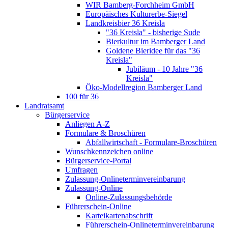
WIR Bamberg-Forchheim GmbH
Europäisches Kulturerbe-Siegel
Landkreisbier 36 Kreisla
"36 Kreisla" - bisherige Sude
Bierkultur im Bamberger Land
Goldene Bieridee für das "36
Kreisla"
Jubiläum - 10 Jahre "36
Kreisla"
Öko-Modellregion Bamberger Land
100 für 36
Landratsamt
Bürgerservice
Anliegen A-Z
Formulare & Broschüren
Abfallwirtschaft - Formulare-Broschüren
Wunschkennzeichen online
Bürgerservice-Portal
Umfragen
Zulassung-Onlineterminvereinbarung
Zulassung-Online
Online-Zulassungsbehörde
Führerschein-Online
Karteikartenabschrift
Führerschein-Onlineterminvereinbarung