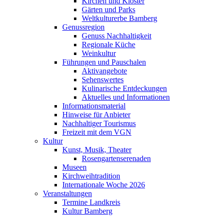
Kirchen und Klöster
Gärten und Parks
Weltkulturerbe Bamberg
Genussregion
Genuss Nachhaltigkeit
Regionale Küche
Weinkultur
Führungen und Pauschalen
Aktivangebote
Sehenswertes
Kulinarische Entdeckungen
Aktuelles und Informationen
Informationsmaterial
Hinweise für Anbieter
Nachhaltiger Tourismus
Freizeit mit dem VGN
Kultur
Kunst, Musik, Theater
Rosengartenserenaden
Museen
Kirchweihtradition
Internationale Woche 2026
Veranstaltungen
Termine Landkreis
Kultur Bamberg