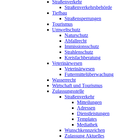
Straßenverkehr
Straßenverkehrsbehörde
Tiefbau
Straßensperrungen
Tourismus
Umweltschutz
Naturschutz
Abfallrecht
Immissionsschutz
Strahlenschutz
Kreisfachberatung
Veterinärwesen
Veterinärwesen
Futtermittelüberwachung
Wasserrecht
Wirtschaft und Tourismus
Zulassungsstelle
Straßenverkehr
Mitteilungen
Adressen
Dienstleistungen
Templates
Mediathek
Wunschkennzeichen
Zulassung Aktuelles