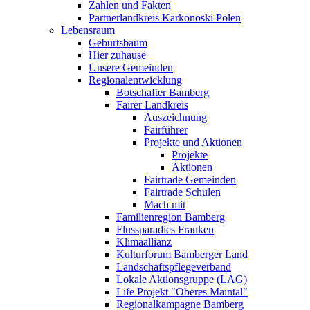
Zahlen und Fakten
Partnerlandkreis Karkonoski Polen
Lebensraum
Geburtsbaum
Hier zuhause
Unsere Gemeinden
Regionalentwicklung
Botschafter Bamberg
Fairer Landkreis
Auszeichnung
Fairführer
Projekte und Aktionen
Projekte
Aktionen
Fairtrade Gemeinden
Fairtrade Schulen
Mach mit
Familienregion Bamberg
Flussparadies Franken
Klimaallianz
Kulturforum Bamberger Land
Landschaftspflegeverband
Lokale Aktionsgruppe (LAG)
Life Projekt "Oberes Maintal"
Regionalkampagne Bamberg