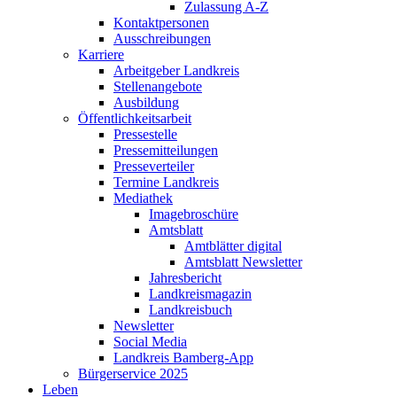
Zulassung A-Z
Kontaktpersonen
Ausschreibungen
Karriere
Arbeitgeber Landkreis
Stellenangebote
Ausbildung
Öffentlichkeitsarbeit
Pressestelle
Pressemitteilungen
Presseverteiler
Termine Landkreis
Mediathek
Imagebroschüre
Amtsblatt
Amtblätter digital
Amtsblatt Newsletter
Jahresbericht
Landkreismagazin
Landkreisbuch
Newsletter
Social Media
Landkreis Bamberg-App
Bürgerservice 2025
Leben