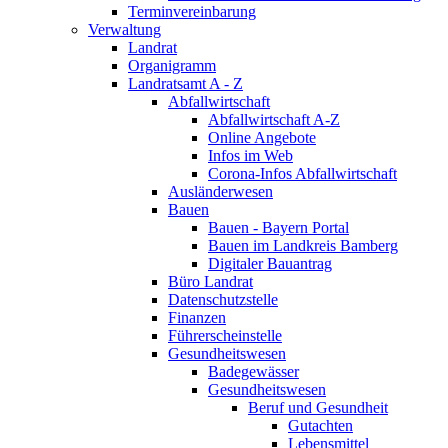
Terminvereinbarung
Verwaltung
Landrat
Organigramm
Landratsamt A - Z
Abfallwirtschaft
Abfallwirtschaft A-Z
Online Angebote
Infos im Web
Corona-Infos Abfallwirtschaft
Ausländerwesen
Bauen
Bauen - Bayern Portal
Bauen im Landkreis Bamberg
Digitaler Bauantrag
Büro Landrat
Datenschutzstelle
Finanzen
Führerscheinstelle
Gesundheitswesen
Badegewässer
Gesundheitswesen
Beruf und Gesundheit
Gutachten
Lebensmittel