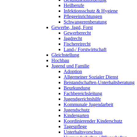
Heilberufe
Infektionsschutz & Hygiene
Pflegeeinrichtungen
Schwangerenberatung
Gewerbe, Jagd, Forst
Gewerberecht
Jagdrecht
Fischereirecht
Land-/ Forstwirtschaft
Gleichstellung
Hochbau
Jugend und Familie
Adoption
Allgemeiner Sozialer Dienst
Beistandschaften-Unterhaltsberatung
Beurkundung
Fachbereichsleitung
Jugendgerichtshilfe
Kommunale Jugendarbeit
Jugendschutz
Kindergarten
Koordinierender Kinderschutz
Tagespflege
Unterhaltsvorschuss