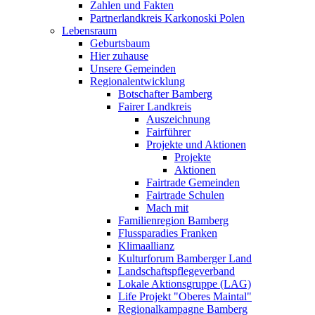
Zahlen und Fakten
Partnerlandkreis Karkonoski Polen
Lebensraum
Geburtsbaum
Hier zuhause
Unsere Gemeinden
Regionalentwicklung
Botschafter Bamberg
Fairer Landkreis
Auszeichnung
Fairführer
Projekte und Aktionen
Projekte
Aktionen
Fairtrade Gemeinden
Fairtrade Schulen
Mach mit
Familienregion Bamberg
Flussparadies Franken
Klimaallianz
Kulturforum Bamberger Land
Landschaftspflegeverband
Lokale Aktionsgruppe (LAG)
Life Projekt "Oberes Maintal"
Regionalkampagne Bamberg