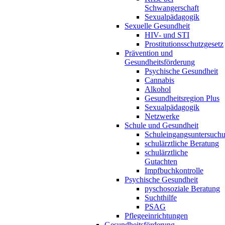
Schwangerschaft
Sexualpädagogik
Sexuelle Gesundheit
HIV- und STI
Prostitutionsschutzgesetz
Prävention und
Gesundheitsförderung
Psychische Gesundheit
Cannabis
Alkohol
Gesundheitsregion Plus
Sexualpädagogik
Netzwerke
Schule und Gesundheit
Schuleingangsuntersuch
schulärztliche Beratung
schulärztliche
Gutachten
Impfbuchkontrolle
Psychische Gesundheit
pyschosoziale Beratung
Suchthilfe
PSAG
Pflegeeinrichtungen
Gesundheitsförderung