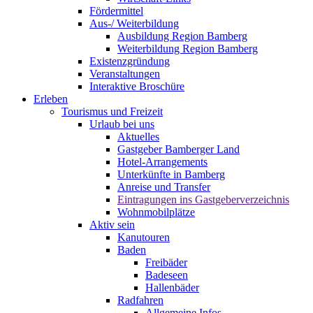
Fördermittel
Aus-/ Weiterbildung
Ausbildung Region Bamberg
Weiterbildung Region Bamberg
Existenzgründung
Veranstaltungen
Interaktive Broschüre
Erleben
Tourismus und Freizeit
Urlaub bei uns
Aktuelles
Gastgeber Bamberger Land
Hotel-Arrangements
Unterkünfte in Bamberg
Anreise und Transfer
Eintragungen ins Gastgeberverzeichnis
Wohnmobilplätze
Aktiv sein
Kanutouren
Baden
Freibäder
Badeseen
Hallenbäder
Radfahren
Allgemeine Infos