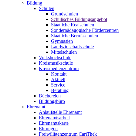
Bildung
Schulen
Grundschulen
Schulisches Bildungsangebot
Staatliche Realschulen
Sonderpädagogische Förderzentren
Staatliche Berufsschulen
Gymnasien
Landwirtschaftsschule
Mittelschulen
Volkshochschule
Kreismusikschule
Kreismedienzentrum
Kontakt
Aktuell
Service
Beratung
Büchereien
Bildungsbüro
Ehrenamt
Anlaufstelle Ehrenamt
Ehrenamtsarbeit
Ehrenamtskarte
Ehrungen
Freiwilligenzentrum CariThek