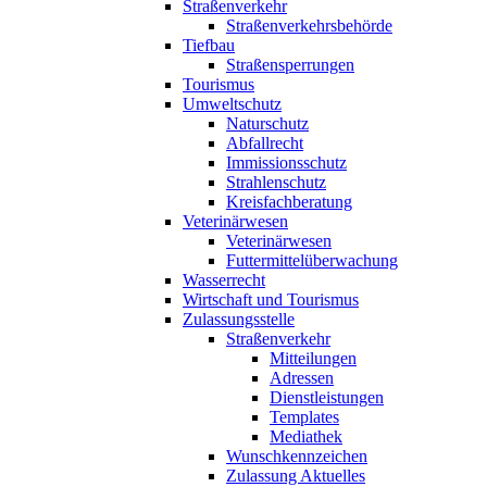
Straßenverkehr
Straßenverkehrsbehörde
Tiefbau
Straßensperrungen
Tourismus
Umweltschutz
Naturschutz
Abfallrecht
Immissionsschutz
Strahlenschutz
Kreisfachberatung
Veterinärwesen
Veterinärwesen
Futtermittelüberwachung
Wasserrecht
Wirtschaft und Tourismus
Zulassungsstelle
Straßenverkehr
Mitteilungen
Adressen
Dienstleistungen
Templates
Mediathek
Wunschkennzeichen
Zulassung Aktuelles