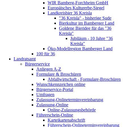
WIR Bamberg-Forchheim GmbH
Europäisches Kulturerbe-Siegel
Landkreisbier 36 Kreisla
"36 Kreisla" - bisherige Sude
Bierkultur im Bamberger Land
Goldene Bieridee für das "36
Kreisla"
Jubiläum - 10 Jahre "36
Kreisla"
Öko-Modellregion Bamberger Land
100 für 36
Landratsamt
Bürgerservice
Anliegen A-Z
Formulare & Broschüren
Abfallwirtschaft - Formulare-Broschüren
Wunschkennzeichen online
Bürgerservice-Portal
Umfragen
Zulassung-Onlineterminvereinbarung
Zulassung-Online
Online-Zulassungsbehörde
Führerschein-Online
Karteikartenabschrift
Führerschein-Onlineterminvereinbarung