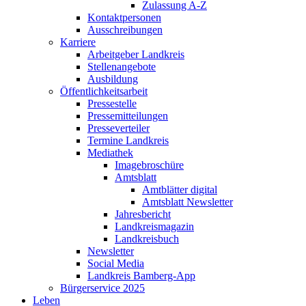
Zulassung A-Z
Kontaktpersonen
Ausschreibungen
Karriere
Arbeitgeber Landkreis
Stellenangebote
Ausbildung
Öffentlichkeitsarbeit
Pressestelle
Pressemitteilungen
Presseverteiler
Termine Landkreis
Mediathek
Imagebroschüre
Amtsblatt
Amtblätter digital
Amtsblatt Newsletter
Jahresbericht
Landkreismagazin
Landkreisbuch
Newsletter
Social Media
Landkreis Bamberg-App
Bürgerservice 2025
Leben