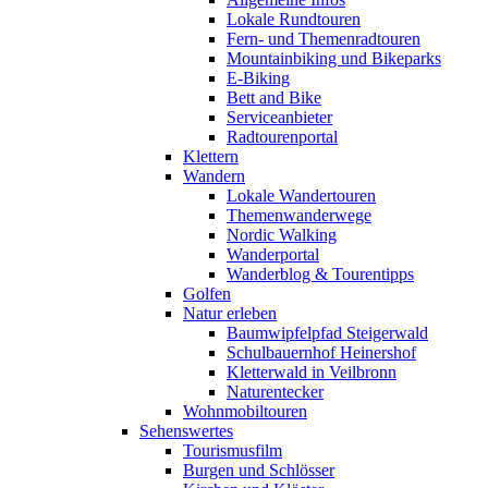
Lokale Rundtouren
Fern- und Themenradtouren
Mountainbiking und Bikeparks
E-Biking
Bett and Bike
Serviceanbieter
Radtourenportal
Klettern
Wandern
Lokale Wandertouren
Themenwanderwege
Nordic Walking
Wanderportal
Wanderblog & Tourentipps
Golfen
Natur erleben
Baumwipfelpfad Steigerwald
Schulbauernhof Heinershof
Kletterwald in Veilbronn
Naturentecker
Wohnmobiltouren
Sehenswertes
Tourismusfilm
Burgen und Schlösser