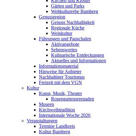
Kirchen und Klöster
Gärten und Parks
Weltkulturerbe Bamberg
Genussregion
Genuss Nachhaltigkeit
Regionale Küche
Weinkultur
Führungen und Pauschalen
Aktivangebote
Sehenswertes
Kulinarische Entdeckungen
Aktuelles und Informationen
Informationsmaterial
Hinweise für Anbieter
Nachhaltiger Tourismus
Freizeit mit dem VGN
Kultur
Kunst, Musik, Theater
Rosengartenserenaden
Museen
Kirchweihtradition
Internationale Woche 2026
Veranstaltungen
Termine Landkreis
Kultur Bamberg