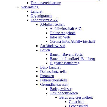
Terminvereinbarung
Verwaltung
Landrat
Organigramm
Landratsamt A - Z
Abfallwirtschaft
Abfallwirtschaft A-Z
Online Angebote
Infos im Web
Corona-Infos Abfallwirtschaft
Ausländerwesen
Bauen
Bauen - Bayern Portal
Bauen im Landkreis Bamberg
Digitaler Bauantrag
Büro Landrat
Datenschutzstelle
Finanzen
Führerscheinstelle
Gesundheitswesen
Badegewässer
Gesundheitswesen
Beruf und Gesundheit
Gutachten
Lebensmittel