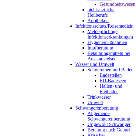
Gesundheitswesen
nicht-ärztliche
Heilberufe
Apotheken
Infektionsschutz/Reisemedizin
Meldepflichtige
Infektionserkrankungen
Hygienemaßnahmen
Impfberatung
Betäubungsmitteln bei
Auslandsreisen
Wasser und Umwelt
Schwimmen und Baden
Badestellen
EU-Badeseen
Hallen- und
Freibäder
Trinkwasser
Umwelt
Schwangerenberatung
Allgemeine
Schwangerenberatung
Ungewollt Schwanger
Beratung nach Geburt
Krise bei