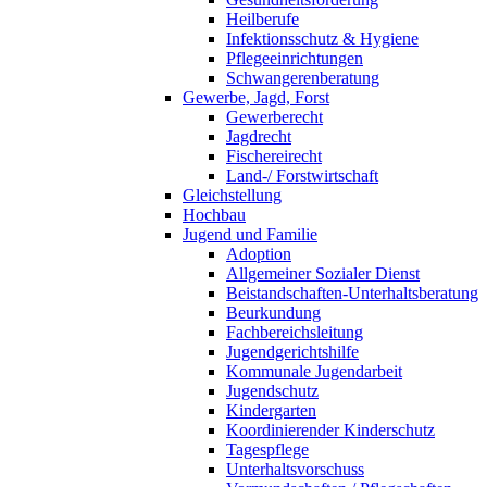
Heilberufe
Infektionsschutz & Hygiene
Pflegeeinrichtungen
Schwangerenberatung
Gewerbe, Jagd, Forst
Gewerberecht
Jagdrecht
Fischereirecht
Land-/ Forstwirtschaft
Gleichstellung
Hochbau
Jugend und Familie
Adoption
Allgemeiner Sozialer Dienst
Beistandschaften-Unterhaltsberatung
Beurkundung
Fachbereichsleitung
Jugendgerichtshilfe
Kommunale Jugendarbeit
Jugendschutz
Kindergarten
Koordinierender Kinderschutz
Tagespflege
Unterhaltsvorschuss