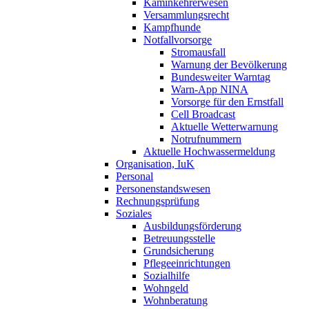
Kaminkehrerwesen
Versammlungsrecht
Kampfhunde
Notfallvorsorge
Stromausfall
Warnung der Bevölkerung
Bundesweiter Warntag
Warn-App NINA
Vorsorge für den Ernstfall
Cell Broadcast
Aktuelle Wetterwarnung
Notrufnummern
Aktuelle Hochwassermeldung
Organisation, IuK
Personal
Personenstandswesen
Rechnungsprüfung
Soziales
Ausbildungsförderung
Betreuungsstelle
Grundsicherung
Pflegeeinrichtungen
Sozialhilfe
Wohngeld
Wohnberatung