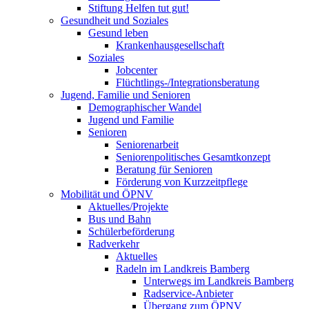
Stiftung Helfen tut gut!
Gesundheit und Soziales
Gesund leben
Krankenhausgesellschaft
Soziales
Jobcenter
Flüchtlings-/Integrationsberatung
Jugend, Familie und Senioren
Demographischer Wandel
Jugend und Familie
Senioren
Seniorenarbeit
Seniorenpolitisches Gesamtkonzept
Beratung für Senioren
Förderung von Kurzzeitpflege
Mobilität und ÖPNV
Aktuelles/Projekte
Bus und Bahn
Schülerbeförderung
Radverkehr
Aktuelles
Radeln im Landkreis Bamberg
Unterwegs im Landkreis Bamberg
Radservice-Anbieter
Übergang zum ÖPNV