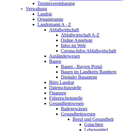
Terminvereinbarung
Verwaltung
Landrat
Organigramm
Landratsamt A - Z
Abfallwirtschaft
Abfallwirtschaft A-Z
Online Angebote
Infos im Web
Corona-Infos Abfallwirtschaft
Ausländerwesen
Bauen
Bauen - Bayern Portal
Bauen im Landkreis Bamberg
Digitaler Bauantrag
Büro Landrat
Datenschutzstelle
Finanzen
Führerscheinstelle
Gesundheitswesen
Badegewässer
Gesundheitswesen
Beruf und Gesundheit
Gutachten
Lebensmittel