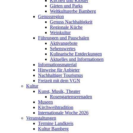
Kirchen und Klöster
Gärten und Parks
Weltkulturerbe Bamberg
Genussregion
Genuss Nachhaltigkeit
Regionale Küche
Weinkultur
Führungen und Pauschalen
Aktivangebote
Sehenswertes
Kulinarische Entdeckungen
Aktuelles und Informationen
Informationsmaterial
Hinweise für Anbieter
Nachhaltiger Tourismus
Freizeit mit dem VGN
Kultur
Kunst, Musik, Theater
Rosengartenserenaden
Museen
Kirchweihtradition
Internationale Woche 2026
Veranstaltungen
Termine Landkreis
Kultur Bamberg