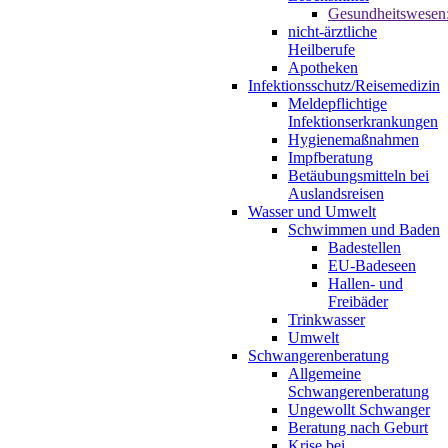
Gesundheitswesen
nicht-ärztliche
Heilberufe
Apotheken
Infektionsschutz/Reisemedizin
Meldepflichtige
Infektionserkrankungen
Hygienemaßnahmen
Impfberatung
Betäubungsmitteln bei
Auslandsreisen
Wasser und Umwelt
Schwimmen und Baden
Badestellen
EU-Badeseen
Hallen- und
Freibäder
Trinkwasser
Umwelt
Schwangerenberatung
Allgemeine
Schwangerenberatung
Ungewollt Schwanger
Beratung nach Geburt
Krise bei