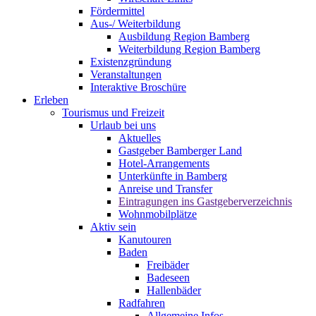
Fördermittel
Aus-/ Weiterbildung
Ausbildung Region Bamberg
Weiterbildung Region Bamberg
Existenzgründung
Veranstaltungen
Interaktive Broschüre
Erleben
Tourismus und Freizeit
Urlaub bei uns
Aktuelles
Gastgeber Bamberger Land
Hotel-Arrangements
Unterkünfte in Bamberg
Anreise und Transfer
Eintragungen ins Gastgeberverzeichnis
Wohnmobilplätze
Aktiv sein
Kanutouren
Baden
Freibäder
Badeseen
Hallenbäder
Radfahren
Allgemeine Infos