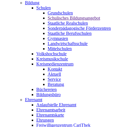
Bildung
Schulen
Grundschulen
Schulisches Bildungsangebot
Staatliche Realschulen
Sonderpädagogische Förderzentren
Staatliche Berufsschulen
Gymnasien
Landwirtschaftsschule
Mittelschulen
Volkshochschule
Kreismusikschule
Kreismedienzentrum
Kontakt
Aktuell
Service
Beratung
Büchereien
Bildungsbüro
Ehrenamt
Anlaufstelle Ehrenamt
Ehrenamtsarbeit
Ehrenamtskarte
Ehrungen
Freiwilligenzentrum CariThek