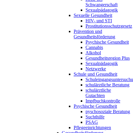
Schwangerschaft
Sexualpädagogik
Sexuelle Gesundheit
HIV- und STI
Prostitutionsschutzgesetz
Prävention und
Gesundheitsförderung
Psychische Gesundheit
Cannabis
Alkohol
Gesundheitsregion Plus
Sexualpädagogik
Netzwerke
Schule und Gesundheit
Schuleingangsuntersuch
schulärztliche Beratung
schulärztliche
Gutachten
Impfbuchkontrolle
Psychische Gesundheit
pyschosoziale Beratung
Suchthilfe
PSAG
Pflegeeinrichtungen
Gesundheitsförderung