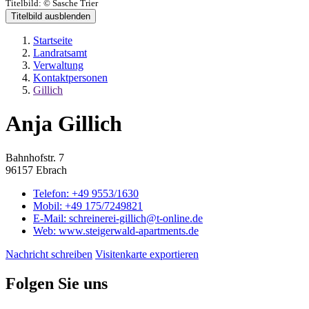
Titelbild:
© Sasche Trier
Titelbild ausblenden
Startseite
Landratsamt
Verwaltung
Kontaktpersonen
Gillich
Anja Gillich
Bahnhofstr. 7
96157 Ebrach
Telefon:
+49 9553/1630
Mobil:
+49 175/7249821
E-Mail:
schreinerei-gillich@t-online.de
Web:
www.steigerwald-apartments.de
Nachricht schreiben
Visitenkarte exportieren
Folgen Sie uns