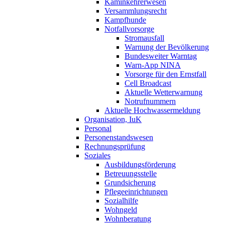
Kaminkehrerwesen
Versammlungsrecht
Kampfhunde
Notfallvorsorge
Stromausfall
Warnung der Bevölkerung
Bundesweiter Warntag
Warn-App NINA
Vorsorge für den Ernstfall
Cell Broadcast
Aktuelle Wetterwarnung
Notrufnummern
Aktuelle Hochwassermeldung
Organisation, IuK
Personal
Personenstandswesen
Rechnungsprüfung
Soziales
Ausbildungsförderung
Betreuungsstelle
Grundsicherung
Pflegeeinrichtungen
Sozialhilfe
Wohngeld
Wohnberatung