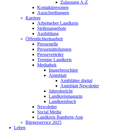
Zulassung A-Z
Kontaktpersonen
Ausschreibungen
Karriere
Arbeitgeber Landkreis
Stellenangebote
Ausbildung
Öffentlichkeitsarbeit
Pressestelle
Pressemitteilungen
Presseverteiler
Termine Landkreis
Mediathek
Imagebroschüre
Amtsblatt
Amtblätter digital
Amtsblatt Newsletter
Jahresbericht
Landkreismagazin
Landkreisbuch
Newsletter
Social Media
Landkreis Bamberg-App
Bürgerservice 2025
Leben