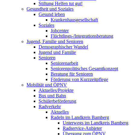
Stiftung Helfen tut gut!
Gesundheit und Soziales
Gesund leben
Krankenhausgesellschaft
Soziales
Jobcenter
Flüchtlings-/Integrationsberatung
Jugend, Familie und Senioren
Demographischer Wandel
Jugend und Familie
Senioren
Seniorenarbeit
Seniorenpolitisches Gesamtkonzept
Beratung für Senioren
Förderung von Kurzzeitpflege
Mobilität und ÖPNV
Aktuelles/Projekte
Bus und Bahn
Schülerbeförderung
Radverkehr
Aktuelles
Radeln im Landkreis Bamberg
Unterwegs im Landkreis Bamberg
Radservice-Anbieter
Übergang zum ÖPNV