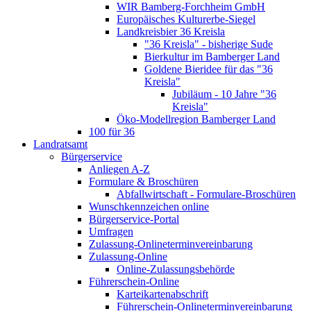
WIR Bamberg-Forchheim GmbH
Europäisches Kulturerbe-Siegel
Landkreisbier 36 Kreisla
"36 Kreisla" - bisherige Sude
Bierkultur im Bamberger Land
Goldene Bieridee für das "36
Kreisla"
Jubiläum - 10 Jahre "36
Kreisla"
Öko-Modellregion Bamberger Land
100 für 36
Landratsamt
Bürgerservice
Anliegen A-Z
Formulare & Broschüren
Abfallwirtschaft - Formulare-Broschüren
Wunschkennzeichen online
Bürgerservice-Portal
Umfragen
Zulassung-Onlineterminvereinbarung
Zulassung-Online
Online-Zulassungsbehörde
Führerschein-Online
Karteikartenabschrift
Führerschein-Onlineterminvereinbarung