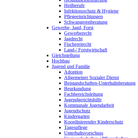
Heilberufe
Infektionsschutz & Hygiene
Pflegeeinrichtungen
Schwangerenberatung
Gewerbe, Jagd, Forst
Gewerberecht
Jagdrecht
Fischereirecht
Land-/ Forstwirtschaft
Gleichstellung
Hochbau
Jugend und Familie
Adoption
Allgemeiner Sozialer Dienst
Beistandschaften-Unterhaltsberatung
Beurkundung
Fachbereichsleitung
Jugendgerichtshilfe
Kommunale Jugendarbeit
Jugendschutz
Kindergarten
Koordinierender Kinderschutz
Tagespflege
Unterhaltsvorschuss