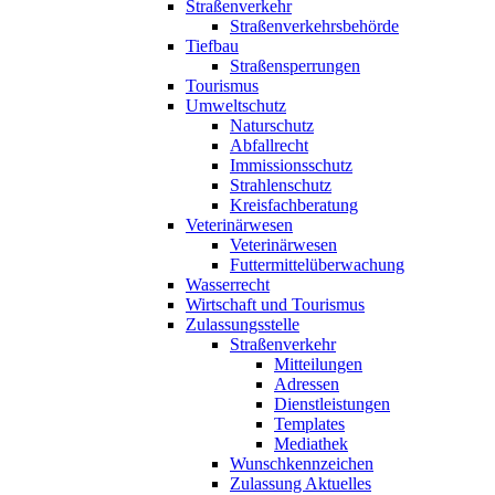
Straßenverkehr
Straßenverkehrsbehörde
Tiefbau
Straßensperrungen
Tourismus
Umweltschutz
Naturschutz
Abfallrecht
Immissionsschutz
Strahlenschutz
Kreisfachberatung
Veterinärwesen
Veterinärwesen
Futtermittelüberwachung
Wasserrecht
Wirtschaft und Tourismus
Zulassungsstelle
Straßenverkehr
Mitteilungen
Adressen
Dienstleistungen
Templates
Mediathek
Wunschkennzeichen
Zulassung Aktuelles