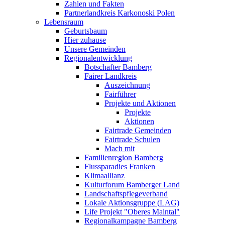
Zahlen und Fakten
Partnerlandkreis Karkonoski Polen
Lebensraum
Geburtsbaum
Hier zuhause
Unsere Gemeinden
Regionalentwicklung
Botschafter Bamberg
Fairer Landkreis
Auszeichnung
Fairführer
Projekte und Aktionen
Projekte
Aktionen
Fairtrade Gemeinden
Fairtrade Schulen
Mach mit
Familienregion Bamberg
Flussparadies Franken
Klimaallianz
Kulturforum Bamberger Land
Landschaftspflegeverband
Lokale Aktionsgruppe (LAG)
Life Projekt "Oberes Maintal"
Regionalkampagne Bamberg