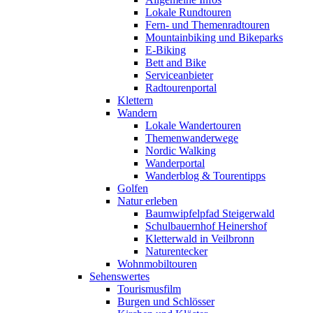
Lokale Rundtouren
Fern- und Themenradtouren
Mountainbiking und Bikeparks
E-Biking
Bett and Bike
Serviceanbieter
Radtourenportal
Klettern
Wandern
Lokale Wandertouren
Themenwanderwege
Nordic Walking
Wanderportal
Wanderblog & Tourentipps
Golfen
Natur erleben
Baumwipfelpfad Steigerwald
Schulbauernhof Heinershof
Kletterwald in Veilbronn
Naturentecker
Wohnmobiltouren
Sehenswertes
Tourismusfilm
Burgen und Schlösser