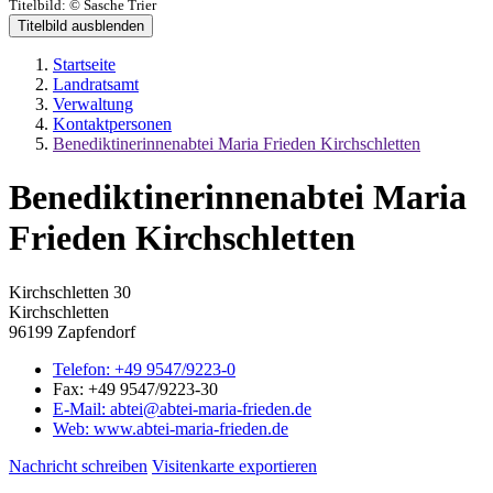
Titelbild:
© Sasche Trier
Titelbild ausblenden
Startseite
Landratsamt
Verwaltung
Kontaktpersonen
Benediktinerinnenabtei Maria Frieden Kirchschletten
Benediktinerinnenabtei Maria
Frieden Kirchschletten
Kirchschletten 30
Kirchschletten
96199 Zapfendorf
Telefon:
+49 9547/9223-0
Fax:
+49 9547/9223-30
E-Mail:
abtei@abtei-maria-frieden.de
Web:
www.abtei-maria-frieden.de
Nachricht schreiben
Visitenkarte exportieren