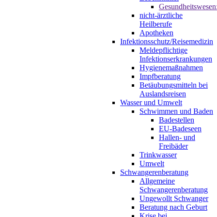
Gesundheitswesen
nicht-ärztliche
Heilberufe
Apotheken
Infektionsschutz/Reisemedizin
Meldepflichtige
Infektionserkrankungen
Hygienemaßnahmen
Impfberatung
Betäubungsmitteln bei
Auslandsreisen
Wasser und Umwelt
Schwimmen und Baden
Badestellen
EU-Badeseen
Hallen- und
Freibäder
Trinkwasser
Umwelt
Schwangerenberatung
Allgemeine
Schwangerenberatung
Ungewollt Schwanger
Beratung nach Geburt
Krise bei