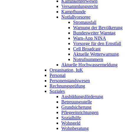
Kaminkehrerwesen
Versammlungsrecht
Kampfhunde
Notfallvorsorge
Stromausfall
Warnung der Bevölkerung
Bundesweiter Warntag
Warn-App NINA
Vorsorge für den Ernstfall
Cell Broadcast
Aktuelle Wetterwarnung
Notrufnummern
Aktuelle Hochwassermeldung
Organisation, IuK
Personal
Personenstandswesen
Rechnungsprüfung
Soziales
Ausbildungsförderung
Betreuungsstelle
Grundsicherung
Pflegeeinrichtungen
Sozialhilfe
Wohngeld
Wohnberatung