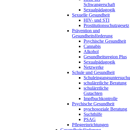
Schwangerschaft
Sexualpädagogik
Sexuelle Gesundheit
HIV- und STI
Prostitutionsschutzgesetz
Prävention und
Gesundheitsförderung
Psychische Gesundheit
Cannabis
Alkohol
Gesundheitsregion Plus
Sexualpädagogik
Netzwerke
Schule und Gesundheit
Schuleingangsuntersuch
schulärztliche Beratung
schulärztliche
Gutachten
Impfbuchkontrolle
Psychische Gesundheit
pyschosoziale Beratung
Suchthilfe
PSAG
Pflegeeinrichtungen
Gesundheitsförderung