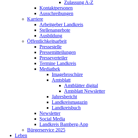
Zulassung A-Z
Kontaktpersonen
Ausschreibungen
Karriere
Arbeitgeber Landkreis
Stellenangebote
Ausbildung
Öffentlichkeitsarbeit
Pressestelle
Pressemitteilungen
Presseverteiler
Termine Landkreis
Mediathek
Imagebroschüre
Amtsblatt
Amtblätter digital
Amtsblatt Newsletter
Jahresbericht
Landkreismagazin
Landkreisbuch
Newsletter
Social Media
Landkreis Bamberg-App
Bürgerservice 2025
Leben