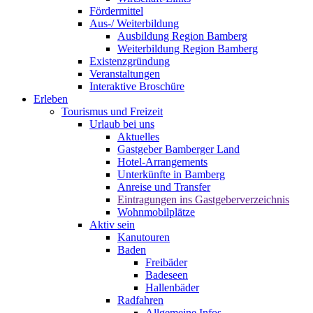
Fördermittel
Aus-/ Weiterbildung
Ausbildung Region Bamberg
Weiterbildung Region Bamberg
Existenzgründung
Veranstaltungen
Interaktive Broschüre
Erleben
Tourismus und Freizeit
Urlaub bei uns
Aktuelles
Gastgeber Bamberger Land
Hotel-Arrangements
Unterkünfte in Bamberg
Anreise und Transfer
Eintragungen ins Gastgeberverzeichnis
Wohnmobilplätze
Aktiv sein
Kanutouren
Baden
Freibäder
Badeseen
Hallenbäder
Radfahren
Allgemeine Infos