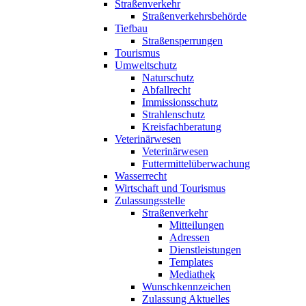
Straßenverkehr
Straßenverkehrsbehörde
Tiefbau
Straßensperrungen
Tourismus
Umweltschutz
Naturschutz
Abfallrecht
Immissionsschutz
Strahlenschutz
Kreisfachberatung
Veterinärwesen
Veterinärwesen
Futtermittelüberwachung
Wasserrecht
Wirtschaft und Tourismus
Zulassungsstelle
Straßenverkehr
Mitteilungen
Adressen
Dienstleistungen
Templates
Mediathek
Wunschkennzeichen
Zulassung Aktuelles