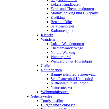
Lokale Rundtouren
Fern- und Themenradtouren
Mountainbiking und Bikeparks
E-Biking
Bett and Bike
Serviceanbieter
Radtourenportal
Klettern
Wandern
Lokale Wandertouren
Themenwanderwege
Nordic Walking
Wanderportal
Wanderblog & Tourentipps
Golfen
Natur erleben
Baumwipfelpfad Steigerwald
Schulbauernhof Heinershof
Kletterwald in Veilbronn
Naturentecker
Wohnmobiltouren
Sehenswertes
Tourismusfilm
Burgen und Schlösser