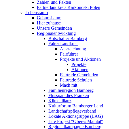
Zahlen und Fakten
Partnerlandkreis Karkonoski Polen
Lebensraum
Geburtsbaum
Hier zuhause
Unsere Gemeinden
Regionalentwicklung
Botschafter Bamberg
Fairer Landkreis
Auszeichnung
Fairführer
Projekte und Aktionen
Projekte
Aktionen
Fairtrade Gemeinden
Fairtrade Schulen
Mach mit
Familienregion Bamberg
Flussparadies Franken
Klimaallianz
Kulturforum Bamberger Land
Landschaftspflegeverband
Lokale Aktionsgruppe (LAG)
Life Projekt "Oberes Maintal"
Regionalkampagne Bamberg