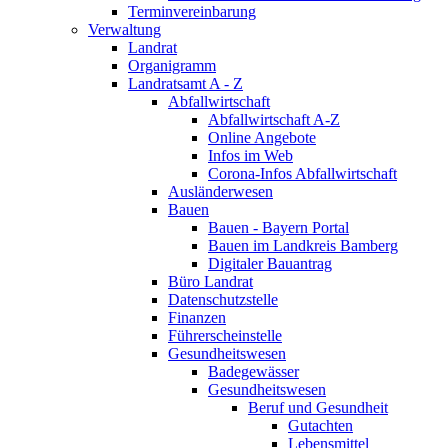
Terminvereinbarung
Verwaltung
Landrat
Organigramm
Landratsamt A - Z
Abfallwirtschaft
Abfallwirtschaft A-Z
Online Angebote
Infos im Web
Corona-Infos Abfallwirtschaft
Ausländerwesen
Bauen
Bauen - Bayern Portal
Bauen im Landkreis Bamberg
Digitaler Bauantrag
Büro Landrat
Datenschutzstelle
Finanzen
Führerscheinstelle
Gesundheitswesen
Badegewässer
Gesundheitswesen
Beruf und Gesundheit
Gutachten
Lebensmittel