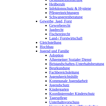
Heilberufe
Infektionsschutz & Hygiene
Pflegeeinrichtungen
Schwangerenberatung
Gewerbe, Jagd, Forst
Gewerberecht
Jagdrecht
Fischereirecht
Land-/ Forstwirtschaft
Gleichstellung
Hochbau
Jugend und Familie
Adoption
Allgemeiner Sozialer Dienst
Beistandschaften-Unterhaltsberatung
Beurkundung
Fachbereichsleitung
Jugendgerichtshilfe
Kommunale Jugendarbeit
Jugendschutz
Kindergarten
Koordinierender Kinderschutz
Tagespflege
Unterhaltsvorschuss