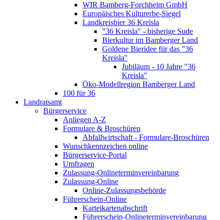
WIR Bamberg-Forchheim GmbH
Europäisches Kulturerbe-Siegel
Landkreisbier 36 Kreisla
"36 Kreisla" - bisherige Sude
Bierkultur im Bamberger Land
Goldene Bieridee für das "36
Kreisla"
Jubiläum - 10 Jahre "36
Kreisla"
Öko-Modellregion Bamberger Land
100 für 36
Landratsamt
Bürgerservice
Anliegen A-Z
Formulare & Broschüren
Abfallwirtschaft - Formulare-Broschüren
Wunschkennzeichen online
Bürgerservice-Portal
Umfragen
Zulassung-Onlineterminvereinbarung
Zulassung-Online
Online-Zulassungsbehörde
Führerschein-Online
Karteikartenabschrift
Führerschein-Onlineterminvereinbarung