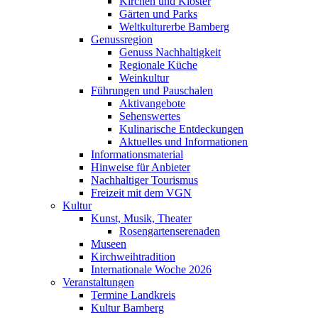
Kirchen und Klöster
Gärten und Parks
Weltkulturerbe Bamberg
Genussregion
Genuss Nachhaltigkeit
Regionale Küche
Weinkultur
Führungen und Pauschalen
Aktivangebote
Sehenswertes
Kulinarische Entdeckungen
Aktuelles und Informationen
Informationsmaterial
Hinweise für Anbieter
Nachhaltiger Tourismus
Freizeit mit dem VGN
Kultur
Kunst, Musik, Theater
Rosengartenserenaden
Museen
Kirchweihtradition
Internationale Woche 2026
Veranstaltungen
Termine Landkreis
Kultur Bamberg