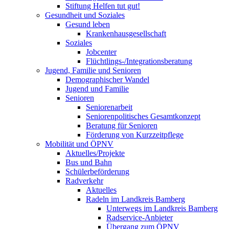
Stiftung Helfen tut gut!
Gesundheit und Soziales
Gesund leben
Krankenhausgesellschaft
Soziales
Jobcenter
Flüchtlings-/Integrationsberatung
Jugend, Familie und Senioren
Demographischer Wandel
Jugend und Familie
Senioren
Seniorenarbeit
Seniorenpolitisches Gesamtkonzept
Beratung für Senioren
Förderung von Kurzzeitpflege
Mobilität und ÖPNV
Aktuelles/Projekte
Bus und Bahn
Schülerbeförderung
Radverkehr
Aktuelles
Radeln im Landkreis Bamberg
Unterwegs im Landkreis Bamberg
Radservice-Anbieter
Übergang zum ÖPNV