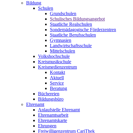
Bildung
Schulen
Grundschulen
Schulisches Bildungsangebot
Staatliche Realschulen
Sonderpädagogische Förderzentren
Staatliche Berufsschulen
Gymnasien
Landwirtschaftsschule
Mittelschulen
Volkshochschule
Kreismusikschule
Kreismedienzentrum
Kontakt
Aktuell
Service
Beratung
Büchereien
Bildungsbüro
Ehrenamt
Anlaufstelle Ehrenamt
Ehrenamtsarbeit
Ehrenamtskarte
Ehrungen
Freiwilligenzentrum CariThek