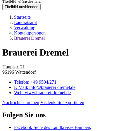
Titelbild:
© Sasche Trier
Titelbild ausblenden
Startseite
Landratsamt
Verwaltung
Kontaktpersonen
Brauerei Dremel
Brauerei Dremel
Hauptstr. 21
96196 Wattendorf
Telefon:
+49 9504/271
E-Mail:
info@brauerei-dremel.de
Web:
www.brauerei-dremel.de
Nachricht schreiben
Visitenkarte exportieren
Folgen Sie uns
Facebook-Seite des Landkreises Bamberg