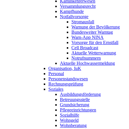
Kaminkehrerwesen
Versammlungsrecht
Kampfhunde
Notfallvorsorge
Stromausfall
Warnung der Bevölkerung
Bundesweiter Warntag
Warn-App NINA
Vorsorge für den Ernstfall
Cell Broadcast
Aktuelle Wetterwarnung
Notrufnummern
Aktuelle Hochwassermeldung
Organisation, IuK
Personal
Personenstandswesen
Rechnungsprüfung
Soziales
Ausbildungsförderung
Betreuungsstelle
Grundsicherung
Pflegeeinrichtungen
Sozialhilfe
Wohngeld
Wohnberatung