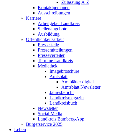
Zulassung A-Z
Kontaktpersonen
Ausschreibungen
Karriere
Arbeitgeber Landkreis
Stellenangebote
Ausbildung
Öffentlichkeitsarbeit
Pressestelle
Pressemitteilungen
Presseverteiler
Termine Landkreis
Mediathek
Imagebroschüre
Amtsblatt
Amtblätter digital
Amtsblatt Newsletter
Jahresbericht
Landkreismagazin
Landkreisbuch
Newsletter
Social Media
Landkreis Bamberg-App
Bürgerservice 2025
Leben