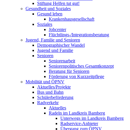
Stiftung Helfen tut gut!
Gesundheit und Soziales
Gesund leben
Krankenhausgesellschaft
Soziales
Jobcenter
Flüchtlings-/Integrationsberatung
Jugend, Familie und Senioren
Demographischer Wandel
Jugend und Familie
Senioren
Seniorenarbeit
Seniorenpolitisches Gesamtkonzept
Beratung für Senioren
Förderung von Kurzzeitpflege
Mobilität und ÖPNV
Aktuelles/Projekte
Bus und Bahn
Schülerbeförderung
Radverkehr
Aktuelles
Radeln im Landkreis Bamberg
Unterwegs im Landkreis Bamberg
Radservice-Anbieter
Übergang zum ÖPNV