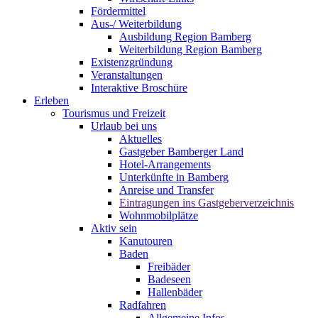
Fördermittel
Aus-/ Weiterbildung
Ausbildung Region Bamberg
Weiterbildung Region Bamberg
Existenzgründung
Veranstaltungen
Interaktive Broschüre
Erleben
Tourismus und Freizeit
Urlaub bei uns
Aktuelles
Gastgeber Bamberger Land
Hotel-Arrangements
Unterkünfte in Bamberg
Anreise und Transfer
Eintragungen ins Gastgeberverzeichnis
Wohnmobilplätze
Aktiv sein
Kanutouren
Baden
Freibäder
Badeseen
Hallenbäder
Radfahren
Allgemeine Infos