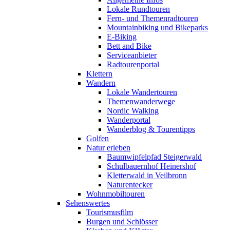
Lokale Rundtouren
Fern- und Themenradtouren
Mountainbiking und Bikeparks
E-Biking
Bett and Bike
Serviceanbieter
Radtourenportal
Klettern
Wandern
Lokale Wandertouren
Themenwanderwege
Nordic Walking
Wanderportal
Wanderblog & Tourentipps
Golfen
Natur erleben
Baumwipfelpfad Steigerwald
Schulbauernhof Heinershof
Kletterwald in Veilbronn
Naturentecker
Wohnmobiltouren
Sehenswertes
Tourismusfilm
Burgen und Schlösser