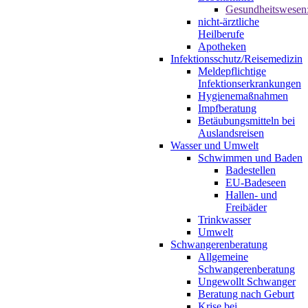
Gesundheitswesen
nicht-ärztliche
Heilberufe
Apotheken
Infektionsschutz/Reisemedizin
Meldepflichtige
Infektionserkrankungen
Hygienemaßnahmen
Impfberatung
Betäubungsmitteln bei
Auslandsreisen
Wasser und Umwelt
Schwimmen und Baden
Badestellen
EU-Badeseen
Hallen- und
Freibäder
Trinkwasser
Umwelt
Schwangerenberatung
Allgemeine
Schwangerenberatung
Ungewollt Schwanger
Beratung nach Geburt
Krise bei