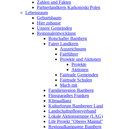
Zahlen und Fakten
Partnerlandkreis Karkonoski Polen
Lebensraum
Geburtsbaum
Hier zuhause
Unsere Gemeinden
Regionalentwicklung
Botschafter Bamberg
Fairer Landkreis
Auszeichnung
Fairführer
Projekte und Aktionen
Projekte
Aktionen
Fairtrade Gemeinden
Fairtrade Schulen
Mach mit
Familienregion Bamberg
Flussparadies Franken
Klimaallianz
Kulturforum Bamberger Land
Landschaftspflegeverband
Lokale Aktionsgruppe (LAG)
Life Projekt "Oberes Maintal"
Regionalkampagne Bamberg