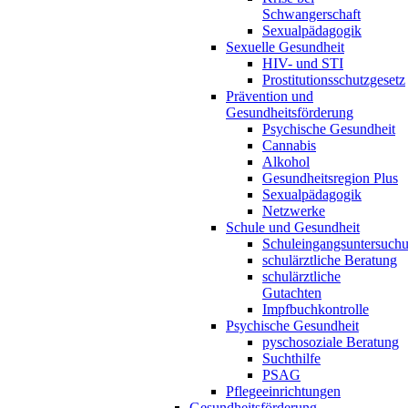
Schwangerschaft
Sexualpädagogik
Sexuelle Gesundheit
HIV- und STI
Prostitutionsschutzgesetz
Prävention und
Gesundheitsförderung
Psychische Gesundheit
Cannabis
Alkohol
Gesundheitsregion Plus
Sexualpädagogik
Netzwerke
Schule und Gesundheit
Schuleingangsuntersuch
schulärztliche Beratung
schulärztliche
Gutachten
Impfbuchkontrolle
Psychische Gesundheit
pyschosoziale Beratung
Suchthilfe
PSAG
Pflegeeinrichtungen
Gesundheitsförderung