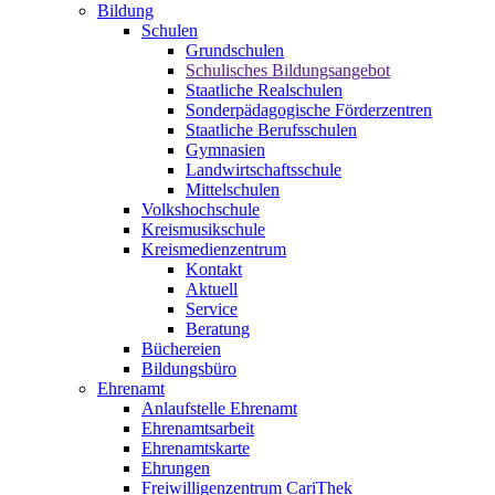
Bildung
Schulen
Grundschulen
Schulisches Bildungsangebot
Staatliche Realschulen
Sonderpädagogische Förderzentren
Staatliche Berufsschulen
Gymnasien
Landwirtschaftsschule
Mittelschulen
Volkshochschule
Kreismusikschule
Kreismedienzentrum
Kontakt
Aktuell
Service
Beratung
Büchereien
Bildungsbüro
Ehrenamt
Anlaufstelle Ehrenamt
Ehrenamtsarbeit
Ehrenamtskarte
Ehrungen
Freiwilligenzentrum CariThek