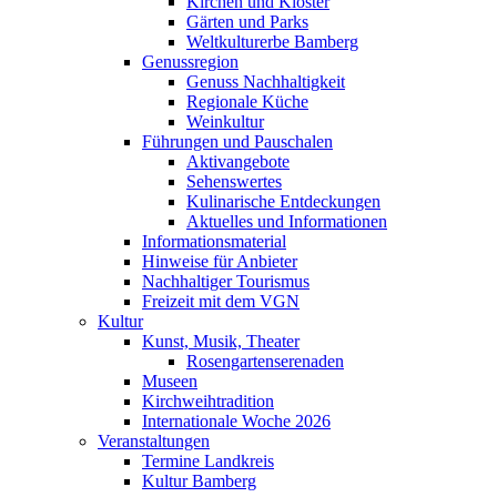
Kirchen und Klöster
Gärten und Parks
Weltkulturerbe Bamberg
Genussregion
Genuss Nachhaltigkeit
Regionale Küche
Weinkultur
Führungen und Pauschalen
Aktivangebote
Sehenswertes
Kulinarische Entdeckungen
Aktuelles und Informationen
Informationsmaterial
Hinweise für Anbieter
Nachhaltiger Tourismus
Freizeit mit dem VGN
Kultur
Kunst, Musik, Theater
Rosengartenserenaden
Museen
Kirchweihtradition
Internationale Woche 2026
Veranstaltungen
Termine Landkreis
Kultur Bamberg