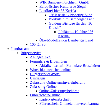
WIR Bamberg-Forchheim GmbH
Europäisches Kulturerbe-Siegel
Landkreisbier 36 Kreisla
"36 Kreisla" - bisherige Sude
Bierkultur im Bamberger Land
Goldene Bieridee für das "36
Kreisla"
Jubiläum - 10 Jahre "36
Kreisla"
Öko-Modellregion Bamberger Land
100 für 36
Landratsamt
Bürgerservice
Anliegen A-Z
Formulare & Broschüren
Abfallwirtschaft - Formulare-Broschüren
Wunschkennzeichen online
Bürgerservice-Portal
Umfragen
Zulassung-Onlineterminvereinbarung
Zulassung-Online
Online-Zulassungsbehörde
Führerschein-Online
Karteikartenabschrift
Führerschein-Onlineterminvereinbarung