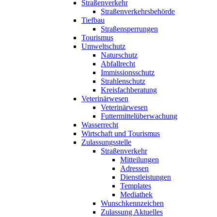
Straßenverkehr
Straßenverkehrsbehörde
Tiefbau
Straßensperrungen
Tourismus
Umweltschutz
Naturschutz
Abfallrecht
Immissionsschutz
Strahlenschutz
Kreisfachberatung
Veterinärwesen
Veterinärwesen
Futtermittelüberwachung
Wasserrecht
Wirtschaft und Tourismus
Zulassungsstelle
Straßenverkehr
Mitteilungen
Adressen
Dienstleistungen
Templates
Mediathek
Wunschkennzeichen
Zulassung Aktuelles