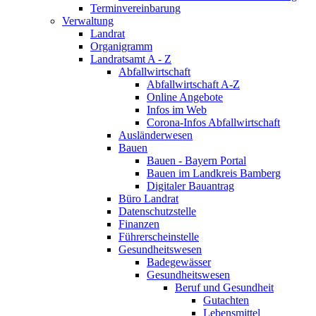
Terminvereinbarung
Verwaltung
Landrat
Organigramm
Landratsamt A - Z
Abfallwirtschaft
Abfallwirtschaft A-Z
Online Angebote
Infos im Web
Corona-Infos Abfallwirtschaft
Ausländerwesen
Bauen
Bauen - Bayern Portal
Bauen im Landkreis Bamberg
Digitaler Bauantrag
Büro Landrat
Datenschutzstelle
Finanzen
Führerscheinstelle
Gesundheitswesen
Badegewässer
Gesundheitswesen
Beruf und Gesundheit
Gutachten
Lebensmittel