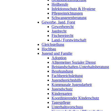
Heilberufe
Infektionsschutz & Hygiene
Pflegeeinrichtungen
Schwangerenberatung
Gewerbe, Jagd, Forst
Gewerberecht
Jagdrecht
Fischereirecht
Land-/ Forstwirtschaft
Gleichstellung
Hochbau
Jugend und Familie
Adoption
Allgemeiner Sozialer Dienst
Beistandschaften-Unterhaltsberatung
Beurkundung
Fachbereichsleitung
Jugendgerichtshilfe
Kommunale Jugendarbeit
Jugendschutz
Kindergarten
Koordinierender Kinderschutz
Tagespflege
Unterhaltsvorschuss