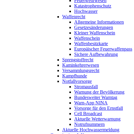
Feuerwehrwesen
Katastrophenschutz
Hochwasser
Waffenrecht
Allgemeine Informationen
Gesetzesänderungen
Kleiner Waffenschein
Waffenschein
Waffenbesitzkarte
Europäischer Feuerwaffenpass
Sichere Aufbewahrung
Sprengstoffrecht
Kaminkehrerwesen
Versammlungsrecht
Kampfhunde
Notfallvorsorge
Stromausfall
Warnung der Bevölkerung
Bundesweiter Warntag
Warn-App NINA
Vorsorge für den Ernstfall
Cell Broadcast
Aktuelle Wetterwarnung
Notrufnummern
Aktuelle Hochwassermeldung