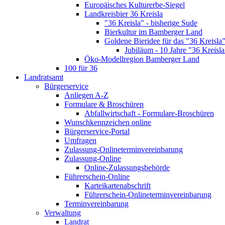
Europäisches Kulturerbe-Siegel
Landkreisbier 36 Kreisla
"36 Kreisla" - bisherige Sude
Bierkultur im Bamberger Land
Goldene Bieridee für das "36 Kreisla
Jubiläum - 10 Jahre "36 Kreisla
Öko-Modellregion Bamberger Land
100 für 36
Landratsamt
Bürgerservice
Anliegen A-Z
Formulare & Broschüren
Abfallwirtschaft - Formulare-Broschüren
Wunschkennzeichen online
Bürgerservice-Portal
Umfragen
Zulassung-Onlineterminvereinbarung
Zulassung-Online
Online-Zulassungsbehörde
Führerschein-Online
Karteikartenabschrift
Führerschein-Onlineterminvereinbarung
Terminvereinbarung
Verwaltung
Landrat