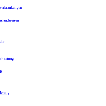
nserkrankungen
slandsreisen
der
beratung
ft
derung