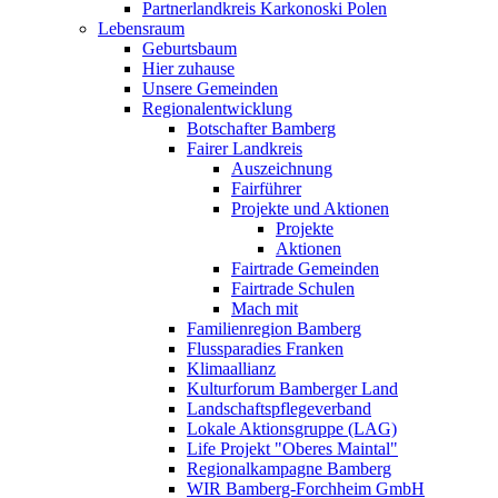
Partnerlandkreis Karkonoski Polen
Lebensraum
Geburtsbaum
Hier zuhause
Unsere Gemeinden
Regionalentwicklung
Botschafter Bamberg
Fairer Landkreis
Auszeichnung
Fairführer
Projekte und Aktionen
Projekte
Aktionen
Fairtrade Gemeinden
Fairtrade Schulen
Mach mit
Familienregion Bamberg
Flussparadies Franken
Klimaallianz
Kulturforum Bamberger Land
Landschaftspflegeverband
Lokale Aktionsgruppe (LAG)
Life Projekt "Oberes Maintal"
Regionalkampagne Bamberg
WIR Bamberg-Forchheim GmbH