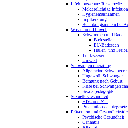
Infektionsschutz/Reisemedizin
Meldepflichtige Infektio
Hygienemaßnahmen
Impfberatung
Betäubungsmitteln bei Au
Wasser und Umwelt
Schwimmen und Baden
Badestellen
EU-Badeseen
Hallen- und Freibä
Trinkwasser
Umwelt
Schwangerenberatung
Allgemeine Schwangeren
Ungewollt Schwanger
Beratung nach Geburt
Krise bei Schwangerscha
Sexualpädagogik
Sexuelle Gesundheit
HIV- und STI
Prostitutionsschutzgesetz
Prävention und Gesundheitsför
Psychische Gesundheit
Cannabis
Alkohol