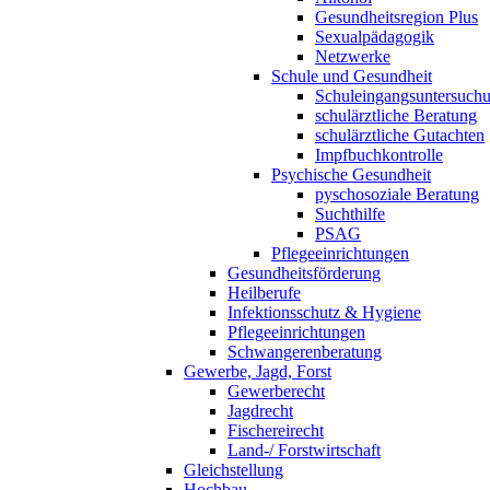
Gesundheitsregion Plus
Sexualpädagogik
Netzwerke
Schule und Gesundheit
Schuleingangsuntersuch
schulärztliche Beratung
schulärztliche Gutachten
Impfbuchkontrolle
Psychische Gesundheit
pyschosoziale Beratung
Suchthilfe
PSAG
Pflegeeinrichtungen
Gesundheitsförderung
Heilberufe
Infektionsschutz & Hygiene
Pflegeeinrichtungen
Schwangerenberatung
Gewerbe, Jagd, Forst
Gewerberecht
Jagdrecht
Fischereirecht
Land-/ Forstwirtschaft
Gleichstellung
Hochbau