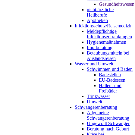
Gesundheitswesen
nicht-ärztliche
Heilberufe
Apotheken
Infektionsschutz/Reisemedizin
Meldepflichtige
Infektionserkrankungen
Hygienemaßnahmen
Impfberatung
Betäubungsmitteln bei
Auslandsreisen
Wasser und Umwelt
Schwimmen und Baden
Badestellen
EU-Badeseen
Hallen- und
Freibäder
Trinkwasser
Umwelt
Schwangerenberatung
Allgemeine
Schwangerenberatung
Ungewollt Schwanger
Beratung nach Geburt
Krise bei