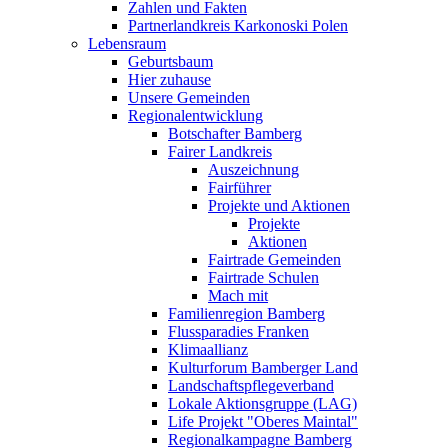
Zahlen und Fakten
Partnerlandkreis Karkonoski Polen
Lebensraum
Geburtsbaum
Hier zuhause
Unsere Gemeinden
Regionalentwicklung
Botschafter Bamberg
Fairer Landkreis
Auszeichnung
Fairführer
Projekte und Aktionen
Projekte
Aktionen
Fairtrade Gemeinden
Fairtrade Schulen
Mach mit
Familienregion Bamberg
Flussparadies Franken
Klimaallianz
Kulturforum Bamberger Land
Landschaftspflegeverband
Lokale Aktionsgruppe (LAG)
Life Projekt "Oberes Maintal"
Regionalkampagne Bamberg