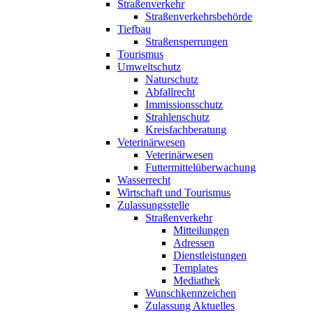
Straßenverkehr
Straßenverkehrsbehörde
Tiefbau
Straßensperrungen
Tourismus
Umweltschutz
Naturschutz
Abfallrecht
Immissionsschutz
Strahlenschutz
Kreisfachberatung
Veterinärwesen
Veterinärwesen
Futtermittelüberwachung
Wasserrecht
Wirtschaft und Tourismus
Zulassungsstelle
Straßenverkehr
Mitteilungen
Adressen
Dienstleistungen
Templates
Mediathek
Wunschkennzeichen
Zulassung Aktuelles