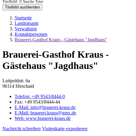
Titelbild:
© Sasche Trier
Titelbild ausblenden
Startseite
Landratsamt
Verwaltung
Kontaktpersonen
Brauerei-Gasthof Kraus - Gästehaus "Jagdhaus"
Brauerei-Gasthof Kraus -
Gästehaus "Jagdhaus"
Luitpoldstr. 6a
96114 Hirschaid
Telefon:
+49 9543/8444-0
Fax:
+49 9543/8444-44
E-Mail:
info@brauerei-kraus.de
E-Mail:
brauerei.kraus@gmx.de
Web:
www.brauerei-kraus.de
Nachricht schreiben
Visitenkarte exportieren