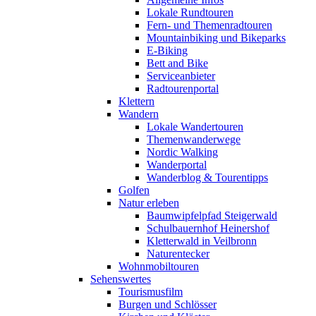
Lokale Rundtouren
Fern- und Themenradtouren
Mountainbiking und Bikeparks
E-Biking
Bett and Bike
Serviceanbieter
Radtourenportal
Klettern
Wandern
Lokale Wandertouren
Themenwanderwege
Nordic Walking
Wanderportal
Wanderblog & Tourentipps
Golfen
Natur erleben
Baumwipfelpfad Steigerwald
Schulbauernhof Heinershof
Kletterwald in Veilbronn
Naturentecker
Wohnmobiltouren
Sehenswertes
Tourismusfilm
Burgen und Schlösser