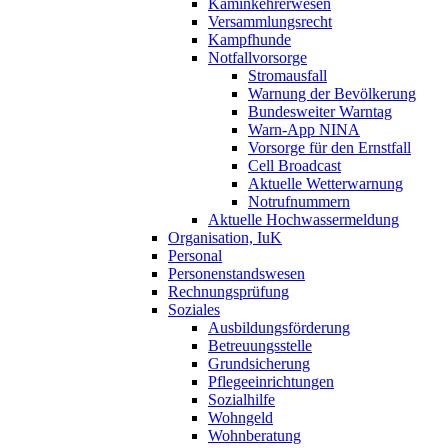
Kaminkehrerwesen
Versammlungsrecht
Kampfhunde
Notfallvorsorge
Stromausfall
Warnung der Bevölkerung
Bundesweiter Warntag
Warn-App NINA
Vorsorge für den Ernstfall
Cell Broadcast
Aktuelle Wetterwarnung
Notrufnummern
Aktuelle Hochwassermeldung
Organisation, IuK
Personal
Personenstandswesen
Rechnungsprüfung
Soziales
Ausbildungsförderung
Betreuungsstelle
Grundsicherung
Pflegeeinrichtungen
Sozialhilfe
Wohngeld
Wohnberatung