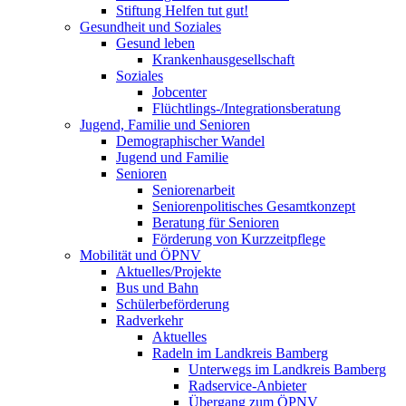
Stiftung Helfen tut gut!
Gesundheit und Soziales
Gesund leben
Krankenhausgesellschaft
Soziales
Jobcenter
Flüchtlings-/Integrationsberatung
Jugend, Familie und Senioren
Demographischer Wandel
Jugend und Familie
Senioren
Seniorenarbeit
Seniorenpolitisches Gesamtkonzept
Beratung für Senioren
Förderung von Kurzzeitpflege
Mobilität und ÖPNV
Aktuelles/Projekte
Bus und Bahn
Schülerbeförderung
Radverkehr
Aktuelles
Radeln im Landkreis Bamberg
Unterwegs im Landkreis Bamberg
Radservice-Anbieter
Übergang zum ÖPNV