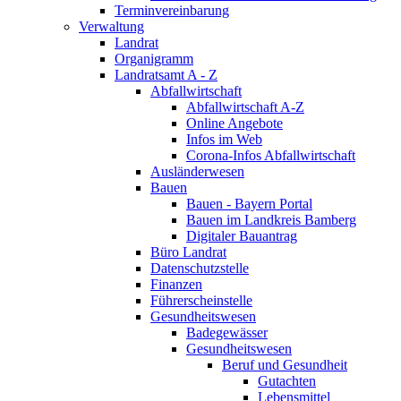
Terminvereinbarung
Verwaltung
Landrat
Organigramm
Landratsamt A - Z
Abfallwirtschaft
Abfallwirtschaft A-Z
Online Angebote
Infos im Web
Corona-Infos Abfallwirtschaft
Ausländerwesen
Bauen
Bauen - Bayern Portal
Bauen im Landkreis Bamberg
Digitaler Bauantrag
Büro Landrat
Datenschutzstelle
Finanzen
Führerscheinstelle
Gesundheitswesen
Badegewässer
Gesundheitswesen
Beruf und Gesundheit
Gutachten
Lebensmittel