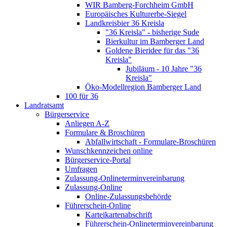
WIR Bamberg-Forchheim GmbH
Europäisches Kulturerbe-Siegel
Landkreisbier 36 Kreisla
"36 Kreisla" - bisherige Sude
Bierkultur im Bamberger Land
Goldene Bieridee für das "36
Kreisla"
Jubiläum - 10 Jahre "36
Kreisla"
Öko-Modellregion Bamberger Land
100 für 36
Landratsamt
Bürgerservice
Anliegen A-Z
Formulare & Broschüren
Abfallwirtschaft - Formulare-Broschüren
Wunschkennzeichen online
Bürgerservice-Portal
Umfragen
Zulassung-Onlineterminvereinbarung
Zulassung-Online
Online-Zulassungsbehörde
Führerschein-Online
Karteikartenabschrift
Führerschein-Onlineterminvereinbarung