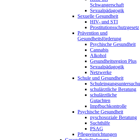
Schwangerschaft
Sexualpädagogik
Sexuelle Gesundheit
HIV- und STI
Prostitutionsschutzgesetz
Prävention und
Gesundheitsförderung
Psychische Gesundheit
Cannabis
Alkohol
Gesundheitsregion Plus
Sexualpädagogik
Netzwerke
Schule und Gesundheit
Schuleingangsuntersuch
schulärztliche Beratung
schulärztliche
Gutachten
Impfbuchkontrolle
Psychische Gesundheit
pyschosoziale Beratung
Suchthilfe
PSAG
Pflegeeinrichtungen
Gesundheitsförderung