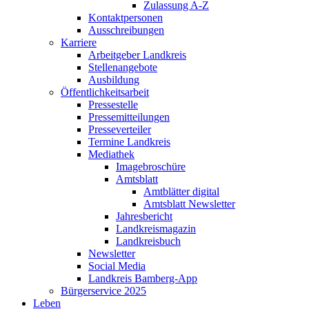
Zulassung A-Z
Kontaktpersonen
Ausschreibungen
Karriere
Arbeitgeber Landkreis
Stellenangebote
Ausbildung
Öffentlichkeitsarbeit
Pressestelle
Pressemitteilungen
Presseverteiler
Termine Landkreis
Mediathek
Imagebroschüre
Amtsblatt
Amtblätter digital
Amtsblatt Newsletter
Jahresbericht
Landkreismagazin
Landkreisbuch
Newsletter
Social Media
Landkreis Bamberg-App
Bürgerservice 2025
Leben