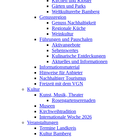
Kirchen und Klöster
Gärten und Parks
Weltkulturerbe Bamberg
Genussregion
Genuss Nachhaltigkeit
Regionale Küche
Weinkultur
Führungen und Pauschalen
Aktivangebote
Sehenswertes
Kulinarische Entdeckungen
Aktuelles und Informationen
Informationsmaterial
Hinweise für Anbieter
Nachhaltiger Tourismus
Freizeit mit dem VGN
Kultur
Kunst, Musik, Theater
Rosengartenserenaden
Museen
Kirchweihtradition
Internationale Woche 2026
Veranstaltungen
Termine Landkreis
Kultur Bamberg