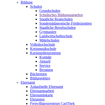
Bildung
Schulen
Grundschulen
Schulisches Bildungsangebot
Staatliche Realschulen
Sonderpädagogische Förderzentren
Staatliche Berufsschulen
Gymnasien
Landwirtschaftsschule
Mittelschulen
Volkshochschule
Kreismusikschule
Kreismedienzentrum
Kontakt
Aktuell
Service
Beratung
Büchereien
Bildungsbüro
Ehrenamt
Anlaufstelle Ehrenamt
Ehrenamtsarbeit
Ehrenamtskarte
Ehrungen
Freiwilligenzentrum CariThek