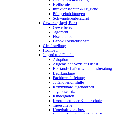
Heilberufe
Infektionsschutz & Hygiene
Pflegeeinrichtungen
Schwangerenberatung
Gewerbe, Jagd, Forst
Gewerberecht
Jagdrecht
Fischereirecht
Land-/ Forstwirtschaft
Gleichstellung
Hochbau
Jugend und Familie
Adoption
Allgemeiner Sozialer Dienst
Beistandschaften-Unterhaltsberatung
Beurkundung
Fachbereichsleitung
Jugendgerichtshilfe
Kommunale Jugendarbeit
Jugendschutz
Kindergarten
Koordinierender Kinderschutz
Tagespflege
Unterhaltsvorschuss