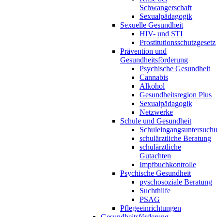
Schwangerschaft
Sexualpädagogik
Sexuelle Gesundheit
HIV- und STI
Prostitutionsschutzgesetz
Prävention und
Gesundheitsförderung
Psychische Gesundheit
Cannabis
Alkohol
Gesundheitsregion Plus
Sexualpädagogik
Netzwerke
Schule und Gesundheit
Schuleingangsuntersuch
schulärztliche Beratung
schulärztliche
Gutachten
Impfbuchkontrolle
Psychische Gesundheit
pyschosoziale Beratung
Suchthilfe
PSAG
Pflegeeinrichtungen
Gesundheitsförderung