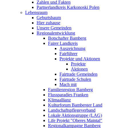
Zahlen und Fakten
Partnerlandkreis Karkonoski Polen
Lebensraum
Geburtsbaum
Hier zuhause
Unsere Gemeinden
Regionalentwicklung
Botschafter Bamberg
Fairer Landkreis
Auszeichnung
Fairführer
Projekte und Aktionen
Projekte
Aktionen
Fairtrade Gemeinden
Fairtrade Schulen
Mach mit
Familienregion Bamberg
Flussparadies Franken
Klimaallianz
Kulturforum Bamberger Land
Landschaftspflegeverband
Lokale Aktionsgruppe (LAG)
Life Projekt "Oberes Maintal"
Regionalkampagne Bamberg