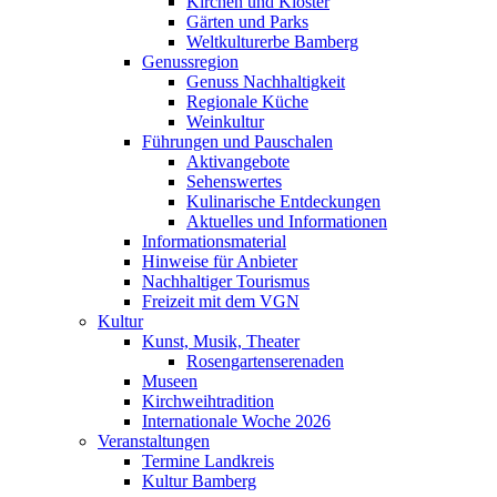
Kirchen und Klöster
Gärten und Parks
Weltkulturerbe Bamberg
Genussregion
Genuss Nachhaltigkeit
Regionale Küche
Weinkultur
Führungen und Pauschalen
Aktivangebote
Sehenswertes
Kulinarische Entdeckungen
Aktuelles und Informationen
Informationsmaterial
Hinweise für Anbieter
Nachhaltiger Tourismus
Freizeit mit dem VGN
Kultur
Kunst, Musik, Theater
Rosengartenserenaden
Museen
Kirchweihtradition
Internationale Woche 2026
Veranstaltungen
Termine Landkreis
Kultur Bamberg