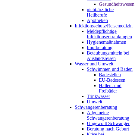
Gesundheitswesen
nicht-ärztliche
Heilberufe
Apotheken
Infektionsschutz/Reisemedizin
Meldepflichtige
Infektionserkrankungen
Hygienemaßnahmen
Impfberatung
Betäubungsmitteln bei
Auslandsreisen
Wasser und Umwelt
Schwimmen und Baden
Badestellen
EU-Badeseen
Hallen- und
Freibäder
Trinkwasser
Umwelt
Schwangerenberatung
Allgemeine
Schwangerenberatung
Ungewollt Schwanger
Beratung nach Geburt
Krise bei