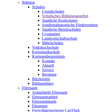
Bildung
Schulen
Grundschulen
Schulisches Bildungsangebot
Staatliche Realschulen
Sonderpädagogische Förderzentren
Staatliche Berufsschulen
Gymnasien
Landwirtschaftsschule
Mittelschulen
Volkshochschule
Kreismusikschule
Kreismedienzentrum
Kontakt
Aktuell
Service
Beratung
Büchereien
Bildungsbüro
Ehrenamt
Anlaufstelle Ehrenamt
Ehrenamtsarbeit
Ehrenamtskarte
Ehrungen
Freiwilligenzentrum CariThek