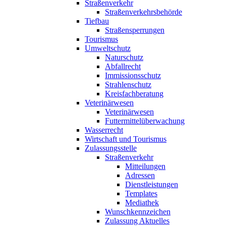
Straßenverkehr
Straßenverkehrsbehörde
Tiefbau
Straßensperrungen
Tourismus
Umweltschutz
Naturschutz
Abfallrecht
Immissionsschutz
Strahlenschutz
Kreisfachberatung
Veterinärwesen
Veterinärwesen
Futtermittelüberwachung
Wasserrecht
Wirtschaft und Tourismus
Zulassungsstelle
Straßenverkehr
Mitteilungen
Adressen
Dienstleistungen
Templates
Mediathek
Wunschkennzeichen
Zulassung Aktuelles