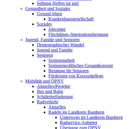
Stiftung Helfen tut gut!
Gesundheit und Soziales
Gesund leben
Krankenhausgesellschaft
Soziales
Jobcenter
Flüchtlings-/Integrationsberatung
Jugend, Familie und Senioren
Demographischer Wandel
Jugend und Familie
Senioren
Seniorenarbeit
Seniorenpolitisches Gesamtkonzept
Beratung für Senioren
Förderung von Kurzzeitpflege
Mobilität und ÖPNV
Aktuelles/Projekte
Bus und Bahn
Schülerbeförderung
Radverkehr
Aktuelles
Radeln im Landkreis Bamberg
Unterwegs im Landkreis Bamberg
Radservice-Anbieter
Übergang zum ÖPNV