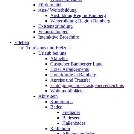
Fördermittel
Aus-/ Weiterbildung
Ausbildung Region Bamberg
Weiterbildung Region Bamberg
Existenzgründung
Veranstaltungen
Interaktive Broschüre
Erleben
Tourismus und Freizeit
Urlaub bei uns
Aktuelles
Gastgeber Bamberger Land
Hotel-Arrangements
Unterkünfte in Bamberg
Anreise und Transfer
Eintragungen ins Gastgeberverzeichnis
Wohnmobilplätze
Aktiv sein
Kanutouren
Baden
Freibäder
Badeseen
Hallenbäder
Radfahren
Allgemeine Infos