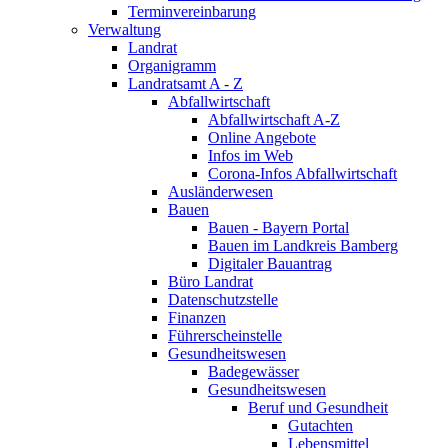
Terminvereinbarung
Verwaltung
Landrat
Organigramm
Landratsamt A - Z
Abfallwirtschaft
Abfallwirtschaft A-Z
Online Angebote
Infos im Web
Corona-Infos Abfallwirtschaft
Ausländerwesen
Bauen
Bauen - Bayern Portal
Bauen im Landkreis Bamberg
Digitaler Bauantrag
Büro Landrat
Datenschutzstelle
Finanzen
Führerscheinstelle
Gesundheitswesen
Badegewässer
Gesundheitswesen
Beruf und Gesundheit
Gutachten
Lebensmittel