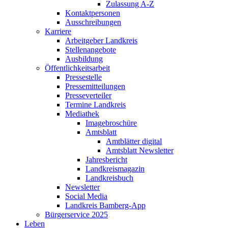
Zulassung A-Z
Kontaktpersonen
Ausschreibungen
Karriere
Arbeitgeber Landkreis
Stellenangebote
Ausbildung
Öffentlichkeitsarbeit
Pressestelle
Pressemitteilungen
Presseverteiler
Termine Landkreis
Mediathek
Imagebroschüre
Amtsblatt
Amtblätter digital
Amtsblatt Newsletter
Jahresbericht
Landkreismagazin
Landkreisbuch
Newsletter
Social Media
Landkreis Bamberg-App
Bürgerservice 2025
Leben