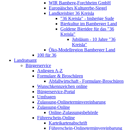
WIR Bamberg-Forchheim GmbH
Europäisches Kulturerbe-Siegel
Landkreisbier 36 Kreisla
"36 Kreisla" - bisherige Sude
Bierkultur im Bamberger Land
Goldene Bieridee für das "36
Kreisla"
Jubiläum - 10 Jahre "36
Kreisla"
Öko-Modellregion Bamberger Land
100 für 36
Landratsamt
Bürgerservice
Anliegen A-Z
Formulare & Broschüren
Abfallwirtschaft - Formulare-Broschüren
Wunschkennzeichen online
Bürgerservice-Portal
Umfragen
Zulassung-Onlineterminvereinbarung
Zulassung-Online
Online-Zulassungsbehörde
Führerschein-Online
Karteikartenabschrift
Führerschein-Onlineterminvereinbarung