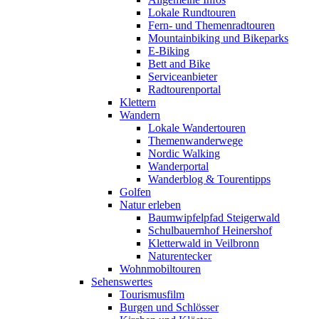
Lokale Rundtouren
Fern- und Themenradtouren
Mountainbiking und Bikeparks
E-Biking
Bett and Bike
Serviceanbieter
Radtourenportal
Klettern
Wandern
Lokale Wandertouren
Themenwanderwege
Nordic Walking
Wanderportal
Wanderblog & Tourentipps
Golfen
Natur erleben
Baumwipfelpfad Steigerwald
Schulbauernhof Heinershof
Kletterwald in Veilbronn
Naturentecker
Wohnmobiltouren
Sehenswertes
Tourismusfilm
Burgen und Schlösser