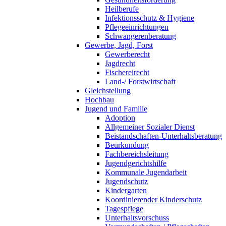
Heilberufe
Infektionsschutz & Hygiene
Pflegeeinrichtungen
Schwangerenberatung
Gewerbe, Jagd, Forst
Gewerberecht
Jagdrecht
Fischereirecht
Land-/ Forstwirtschaft
Gleichstellung
Hochbau
Jugend und Familie
Adoption
Allgemeiner Sozialer Dienst
Beistandschaften-Unterhaltsberatung
Beurkundung
Fachbereichsleitung
Jugendgerichtshilfe
Kommunale Jugendarbeit
Jugendschutz
Kindergarten
Koordinierender Kinderschutz
Tagespflege
Unterhaltsvorschuss