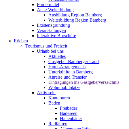
Fördermittel
Aus-/ Weiterbildung
Ausbildung Region Bamberg
Weiterbildung Region Bamberg
Existenzgründung
Veranstaltungen
Interaktive Broschüre
Erleben
Tourismus und Freizeit
Urlaub bei uns
Aktuelles
Gastgeber Bamberger Land
Hotel-Arrangements
Unterkünfte in Bamberg
Anreise und Transfer
Eintragungen ins Gastgeberverzeichnis
Wohnmobilplätze
Aktiv sein
Kanutouren
Baden
Freibäder
Badeseen
Hallenbäder
Radfahren
Allgemeine Infos