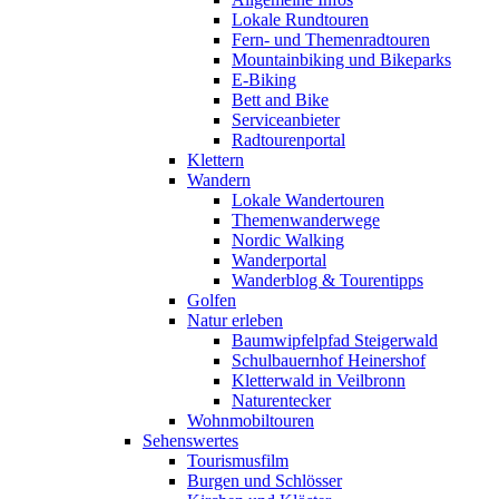
Lokale Rundtouren
Fern- und Themenradtouren
Mountainbiking und Bikeparks
E-Biking
Bett and Bike
Serviceanbieter
Radtourenportal
Klettern
Wandern
Lokale Wandertouren
Themenwanderwege
Nordic Walking
Wanderportal
Wanderblog & Tourentipps
Golfen
Natur erleben
Baumwipfelpfad Steigerwald
Schulbauernhof Heinershof
Kletterwald in Veilbronn
Naturentecker
Wohnmobiltouren
Sehenswertes
Tourismusfilm
Burgen und Schlösser