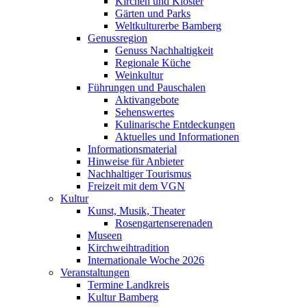
Kirchen und Klöster
Gärten und Parks
Weltkulturerbe Bamberg
Genussregion
Genuss Nachhaltigkeit
Regionale Küche
Weinkultur
Führungen und Pauschalen
Aktivangebote
Sehenswertes
Kulinarische Entdeckungen
Aktuelles und Informationen
Informationsmaterial
Hinweise für Anbieter
Nachhaltiger Tourismus
Freizeit mit dem VGN
Kultur
Kunst, Musik, Theater
Rosengartenserenaden
Museen
Kirchweihtradition
Internationale Woche 2026
Veranstaltungen
Termine Landkreis
Kultur Bamberg