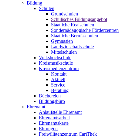
Bildung
Schulen
Grundschulen
Schulisches Bildungsangebot
Staatliche Realschulen
Sonderpädagogische Förderzentren
Staatliche Berufsschulen
Gymnasien
Landwirtschaftsschule
Mittelschulen
Volkshochschule
Kreismusikschule
Kreismedienzentrum
Kontakt
Aktuell
Service
Beratung
Büchereien
Bildungsbüro
Ehrenamt
Anlaufstelle Ehrenamt
Ehrenamtsarbeit
Ehrenamtskarte
Ehrungen
Freiwilligenzentrum CariThek