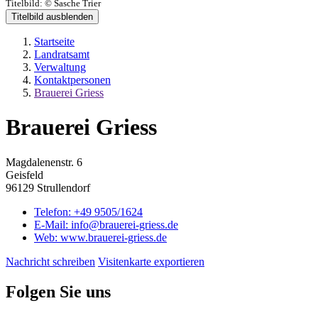
Titelbild:
© Sasche Trier
Titelbild ausblenden
Startseite
Landratsamt
Verwaltung
Kontaktpersonen
Brauerei Griess
Brauerei Griess
Magdalenenstr. 6
Geisfeld
96129 Strullendorf
Telefon:
+49 9505/1624
E-Mail:
info@brauerei-griess.de
Web:
www.brauerei-griess.de
Nachricht schreiben
Visitenkarte exportieren
Folgen Sie uns