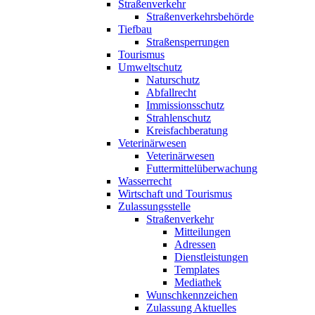
Straßenverkehr
Straßenverkehrsbehörde
Tiefbau
Straßensperrungen
Tourismus
Umweltschutz
Naturschutz
Abfallrecht
Immissionsschutz
Strahlenschutz
Kreisfachberatung
Veterinärwesen
Veterinärwesen
Futtermittelüberwachung
Wasserrecht
Wirtschaft und Tourismus
Zulassungsstelle
Straßenverkehr
Mitteilungen
Adressen
Dienstleistungen
Templates
Mediathek
Wunschkennzeichen
Zulassung Aktuelles