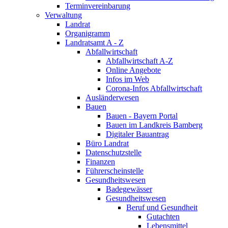
Terminvereinbarung
Verwaltung
Landrat
Organigramm
Landratsamt A - Z
Abfallwirtschaft
Abfallwirtschaft A-Z
Online Angebote
Infos im Web
Corona-Infos Abfallwirtschaft
Ausländerwesen
Bauen
Bauen - Bayern Portal
Bauen im Landkreis Bamberg
Digitaler Bauantrag
Büro Landrat
Datenschutzstelle
Finanzen
Führerscheinstelle
Gesundheitswesen
Badegewässer
Gesundheitswesen
Beruf und Gesundheit
Gutachten
Lebensmittel