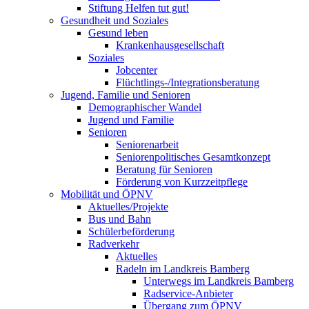
Stiftung Helfen tut gut!
Gesundheit und Soziales
Gesund leben
Krankenhausgesellschaft
Soziales
Jobcenter
Flüchtlings-/Integrationsberatung
Jugend, Familie und Senioren
Demographischer Wandel
Jugend und Familie
Senioren
Seniorenarbeit
Seniorenpolitisches Gesamtkonzept
Beratung für Senioren
Förderung von Kurzzeitpflege
Mobilität und ÖPNV
Aktuelles/Projekte
Bus und Bahn
Schülerbeförderung
Radverkehr
Aktuelles
Radeln im Landkreis Bamberg
Unterwegs im Landkreis Bamberg
Radservice-Anbieter
Übergang zum ÖPNV