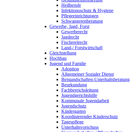
Heilberufe
Infektionsschutz & Hygiene
Pflegeeinrichtungen
Schwangerenberatung
Gewerbe, Jagd, Forst
Gewerberecht
Jagdrecht
Fischereirecht
Land-/ Forstwirtschaft
Gleichstellung
Hochbau
Jugend und Familie
Adoption
Allgemeiner Sozialer Dienst
Beistandschaften-Unterhaltsberatung
Beurkundung
Fachbereichsleitung
Jugendgerichtshilfe
Kommunale Jugendarbeit
Jugendschutz
Kindergarten
Koordinierender Kinderschutz
Tagespflege
Unterhaltsvorschuss