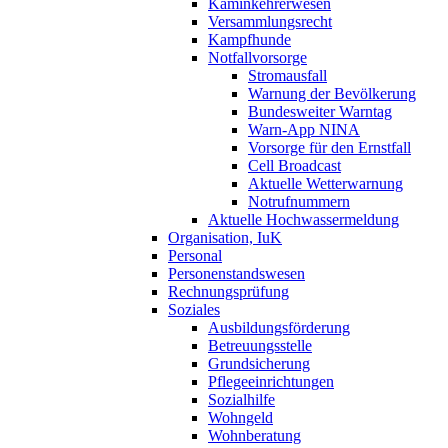
Kaminkehrerwesen
Versammlungsrecht
Kampfhunde
Notfallvorsorge
Stromausfall
Warnung der Bevölkerung
Bundesweiter Warntag
Warn-App NINA
Vorsorge für den Ernstfall
Cell Broadcast
Aktuelle Wetterwarnung
Notrufnummern
Aktuelle Hochwassermeldung
Organisation, IuK
Personal
Personenstandswesen
Rechnungsprüfung
Soziales
Ausbildungsförderung
Betreuungsstelle
Grundsicherung
Pflegeeinrichtungen
Sozialhilfe
Wohngeld
Wohnberatung