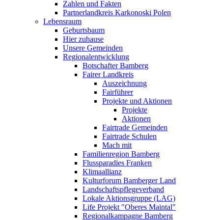
Zahlen und Fakten
Partnerlandkreis Karkonoski Polen
Lebensraum
Geburtsbaum
Hier zuhause
Unsere Gemeinden
Regionalentwicklung
Botschafter Bamberg
Fairer Landkreis
Auszeichnung
Fairführer
Projekte und Aktionen
Projekte
Aktionen
Fairtrade Gemeinden
Fairtrade Schulen
Mach mit
Familienregion Bamberg
Flussparadies Franken
Klimaallianz
Kulturforum Bamberger Land
Landschaftspflegeverband
Lokale Aktionsgruppe (LAG)
Life Projekt "Oberes Maintal"
Regionalkampagne Bamberg