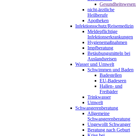
Gesundheitswesen
nicht-ärztliche
Heilberufe
Apotheken
Infektionsschutz/Reisemedizin
Meldepflichtige
Infektionserkrankungen
Hygienemaßnahmen
Impfberatung
Betäubungsmitteln bei
Auslandsreisen
Wasser und Umwelt
Schwimmen und Baden
Badestellen
EU-Badeseen
Hallen- und
Freibäder
Trinkwasser
Umwelt
Schwangerenberatung
Allgemeine
Schwangerenberatung
Ungewollt Schwanger
Beratung nach Geburt
Krise bei