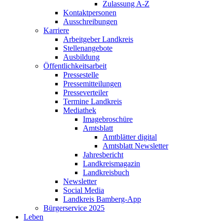
Zulassung A-Z
Kontaktpersonen
Ausschreibungen
Karriere
Arbeitgeber Landkreis
Stellenangebote
Ausbildung
Öffentlichkeitsarbeit
Pressestelle
Pressemitteilungen
Presseverteiler
Termine Landkreis
Mediathek
Imagebroschüre
Amtsblatt
Amtblätter digital
Amtsblatt Newsletter
Jahresbericht
Landkreismagazin
Landkreisbuch
Newsletter
Social Media
Landkreis Bamberg-App
Bürgerservice 2025
Leben