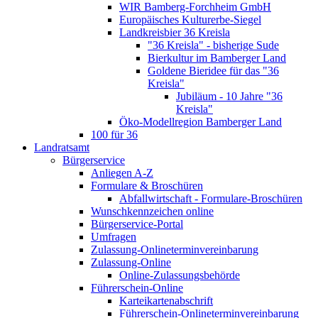
WIR Bamberg-Forchheim GmbH
Europäisches Kulturerbe-Siegel
Landkreisbier 36 Kreisla
"36 Kreisla" - bisherige Sude
Bierkultur im Bamberger Land
Goldene Bieridee für das "36
Kreisla"
Jubiläum - 10 Jahre "36
Kreisla"
Öko-Modellregion Bamberger Land
100 für 36
Landratsamt
Bürgerservice
Anliegen A-Z
Formulare & Broschüren
Abfallwirtschaft - Formulare-Broschüren
Wunschkennzeichen online
Bürgerservice-Portal
Umfragen
Zulassung-Onlineterminvereinbarung
Zulassung-Online
Online-Zulassungsbehörde
Führerschein-Online
Karteikartenabschrift
Führerschein-Onlineterminvereinbarung