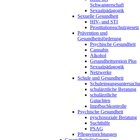
Schwangerschaft
Sexualpädagogik
Sexuelle Gesundheit
HIV- und STI
Prostitutionsschutzgesetz
Prävention und
Gesundheitsförderung
Psychische Gesundheit
Cannabis
Alkohol
Gesundheitsregion Plus
Sexualpädagogik
Netzwerke
Schule und Gesundheit
Schuleingangsuntersuch
schulärztliche Beratung
schulärztliche
Gutachten
Impfbuchkontrolle
Psychische Gesundheit
pyschosoziale Beratung
Suchthilfe
PSAG
Pflegeeinrichtungen
Gesundheitsförderung