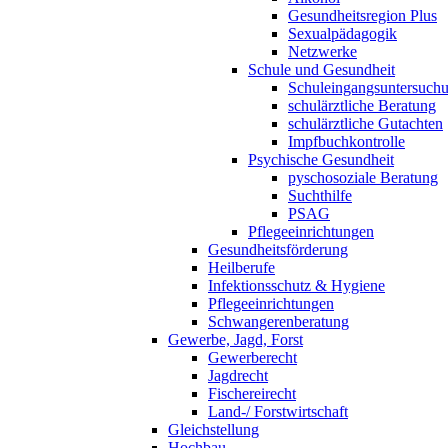
Gesundheitsregion Plus
Sexualpädagogik
Netzwerke
Schule und Gesundheit
Schuleingangsuntersuch
schulärztliche Beratung
schulärztliche Gutachten
Impfbuchkontrolle
Psychische Gesundheit
pyschosoziale Beratung
Suchthilfe
PSAG
Pflegeeinrichtungen
Gesundheitsförderung
Heilberufe
Infektionsschutz & Hygiene
Pflegeeinrichtungen
Schwangerenberatung
Gewerbe, Jagd, Forst
Gewerberecht
Jagdrecht
Fischereirecht
Land-/ Forstwirtschaft
Gleichstellung
Hochbau