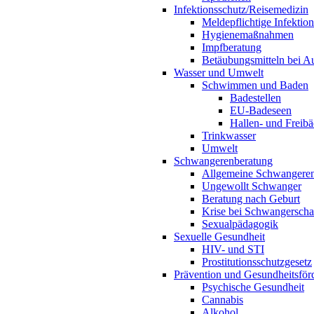
Infektionsschutz/Reisemedizin
Meldepflichtige Infektio
Hygienemaßnahmen
Impfberatung
Betäubungsmitteln bei Au
Wasser und Umwelt
Schwimmen und Baden
Badestellen
EU-Badeseen
Hallen- und Freibä
Trinkwasser
Umwelt
Schwangerenberatung
Allgemeine Schwangeren
Ungewollt Schwanger
Beratung nach Geburt
Krise bei Schwangerscha
Sexualpädagogik
Sexuelle Gesundheit
HIV- und STI
Prostitutionsschutzgesetz
Prävention und Gesundheitsför
Psychische Gesundheit
Cannabis
Alkohol