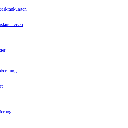
nserkrankungen
slandsreisen
der
beratung
ft
derung