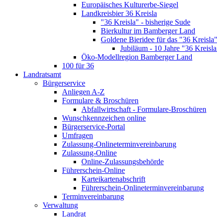
Europäisches Kulturerbe-Siegel
Landkreisbier 36 Kreisla
"36 Kreisla" - bisherige Sude
Bierkultur im Bamberger Land
Goldene Bieridee für das "36 Kreisla
Jubiläum - 10 Jahre "36 Kreisla
Öko-Modellregion Bamberger Land
100 für 36
Landratsamt
Bürgerservice
Anliegen A-Z
Formulare & Broschüren
Abfallwirtschaft - Formulare-Broschüren
Wunschkennzeichen online
Bürgerservice-Portal
Umfragen
Zulassung-Onlineterminvereinbarung
Zulassung-Online
Online-Zulassungsbehörde
Führerschein-Online
Karteikartenabschrift
Führerschein-Onlineterminvereinbarung
Terminvereinbarung
Verwaltung
Landrat