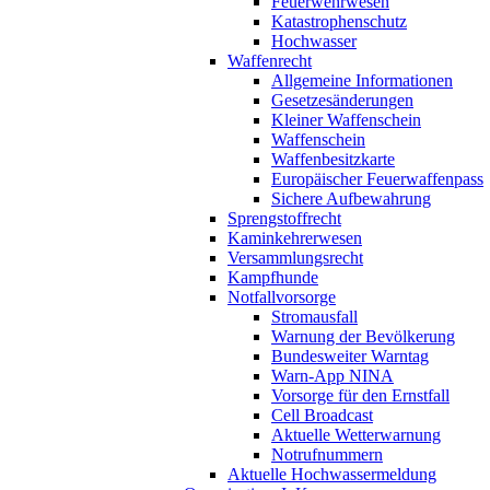
Feuerwehrwesen
Katastrophenschutz
Hochwasser
Waffenrecht
Allgemeine Informationen
Gesetzesänderungen
Kleiner Waffenschein
Waffenschein
Waffenbesitzkarte
Europäischer Feuerwaffenpass
Sichere Aufbewahrung
Sprengstoffrecht
Kaminkehrerwesen
Versammlungsrecht
Kampfhunde
Notfallvorsorge
Stromausfall
Warnung der Bevölkerung
Bundesweiter Warntag
Warn-App NINA
Vorsorge für den Ernstfall
Cell Broadcast
Aktuelle Wetterwarnung
Notrufnummern
Aktuelle Hochwassermeldung