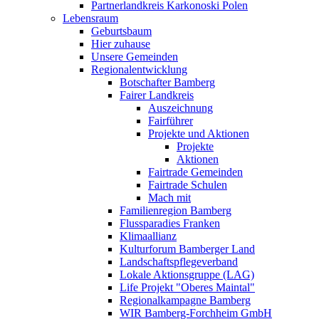
Partnerlandkreis Karkonoski Polen
Lebensraum
Geburtsbaum
Hier zuhause
Unsere Gemeinden
Regionalentwicklung
Botschafter Bamberg
Fairer Landkreis
Auszeichnung
Fairführer
Projekte und Aktionen
Projekte
Aktionen
Fairtrade Gemeinden
Fairtrade Schulen
Mach mit
Familienregion Bamberg
Flussparadies Franken
Klimaallianz
Kulturforum Bamberger Land
Landschaftspflegeverband
Lokale Aktionsgruppe (LAG)
Life Projekt "Oberes Maintal"
Regionalkampagne Bamberg
WIR Bamberg-Forchheim GmbH