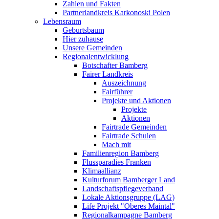
Zahlen und Fakten
Partnerlandkreis Karkonoski Polen
Lebensraum
Geburtsbaum
Hier zuhause
Unsere Gemeinden
Regionalentwicklung
Botschafter Bamberg
Fairer Landkreis
Auszeichnung
Fairführer
Projekte und Aktionen
Projekte
Aktionen
Fairtrade Gemeinden
Fairtrade Schulen
Mach mit
Familienregion Bamberg
Flussparadies Franken
Klimaallianz
Kulturforum Bamberger Land
Landschaftspflegeverband
Lokale Aktionsgruppe (LAG)
Life Projekt "Oberes Maintal"
Regionalkampagne Bamberg