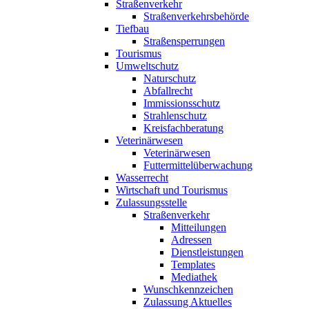
Straßenverkehr
Straßenverkehrsbehörde
Tiefbau
Straßensperrungen
Tourismus
Umweltschutz
Naturschutz
Abfallrecht
Immissionsschutz
Strahlenschutz
Kreisfachberatung
Veterinärwesen
Veterinärwesen
Futtermittelüberwachung
Wasserrecht
Wirtschaft und Tourismus
Zulassungsstelle
Straßenverkehr
Mitteilungen
Adressen
Dienstleistungen
Templates
Mediathek
Wunschkennzeichen
Zulassung Aktuelles