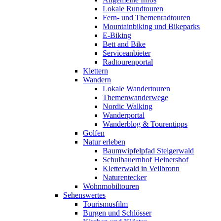
Lokale Rundtouren
Fern- und Themenradtouren
Mountainbiking und Bikeparks
E-Biking
Bett and Bike
Serviceanbieter
Radtourenportal
Klettern
Wandern
Lokale Wandertouren
Themenwanderwege
Nordic Walking
Wanderportal
Wanderblog & Tourentipps
Golfen
Natur erleben
Baumwipfelpfad Steigerwald
Schulbauernhof Heinershof
Kletterwald in Veilbronn
Naturentecker
Wohnmobiltouren
Sehenswertes
Tourismusfilm
Burgen und Schlösser