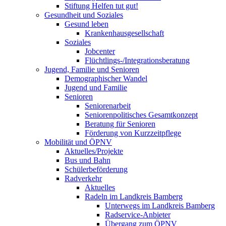
Stiftung Helfen tut gut!
Gesundheit und Soziales
Gesund leben
Krankenhausgesellschaft
Soziales
Jobcenter
Flüchtlings-/Integrationsberatung
Jugend, Familie und Senioren
Demographischer Wandel
Jugend und Familie
Senioren
Seniorenarbeit
Seniorenpolitisches Gesamtkonzept
Beratung für Senioren
Förderung von Kurzzeitpflege
Mobilität und ÖPNV
Aktuelles/Projekte
Bus und Bahn
Schülerbeförderung
Radverkehr
Aktuelles
Radeln im Landkreis Bamberg
Unterwegs im Landkreis Bamberg
Radservice-Anbieter
Übergang zum ÖPNV