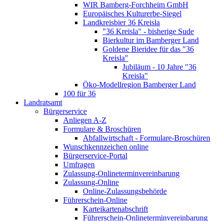
WIR Bamberg-Forchheim GmbH
Europäisches Kulturerbe-Siegel
Landkreisbier 36 Kreisla
"36 Kreisla" - bisherige Sude
Bierkultur im Bamberger Land
Goldene Bieridee für das "36
Kreisla"
Jubiläum - 10 Jahre "36
Kreisla"
Öko-Modellregion Bamberger Land
100 für 36
Landratsamt
Bürgerservice
Anliegen A-Z
Formulare & Broschüren
Abfallwirtschaft - Formulare-Broschüren
Wunschkennzeichen online
Bürgerservice-Portal
Umfragen
Zulassung-Onlineterminvereinbarung
Zulassung-Online
Online-Zulassungsbehörde
Führerschein-Online
Karteikartenabschrift
Führerschein-Onlineterminvereinbarung