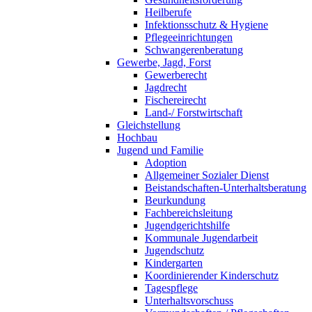
Heilberufe
Infektionsschutz & Hygiene
Pflegeeinrichtungen
Schwangerenberatung
Gewerbe, Jagd, Forst
Gewerberecht
Jagdrecht
Fischereirecht
Land-/ Forstwirtschaft
Gleichstellung
Hochbau
Jugend und Familie
Adoption
Allgemeiner Sozialer Dienst
Beistandschaften-Unterhaltsberatung
Beurkundung
Fachbereichsleitung
Jugendgerichtshilfe
Kommunale Jugendarbeit
Jugendschutz
Kindergarten
Koordinierender Kinderschutz
Tagespflege
Unterhaltsvorschuss