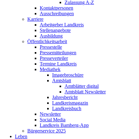
Zulassung A-Z
Kontaktpersonen
Ausschreibungen
Karriere
Arbeitgeber Landkreis
Stellenangebote
Ausbildung
Öffentlichkeitsarbeit
Pressestelle
Pressemitteilungen
Presseverteiler
Termine Landkreis
Mediathek
Imagebroschüre
Amtsblatt
Amtblätter digital
Amtsblatt Newsletter
Jahresbericht
Landkreismagazin
Landkreisbuch
Newsletter
Social Media
Landkreis Bamberg-App
Bürgerservice 2025
Leben