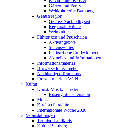
Kirchen und Klöster
Gärten und Parks
Weltkulturerbe Bamberg
Genussregion
Genuss Nachhaltigkeit
Regionale Küche
Weinkultur
Führungen und Pauschalen
Aktivangebote
Sehenswertes
Kulinarische Entdeckungen
Aktuelles und Informationen
Informationsmaterial
Hinweise für Anbieter
Nachhaltiger Tourismus
Freizeit mit dem VGN
Kultur
Kunst, Musik, Theater
Rosengartenserenaden
Museen
Kirchweihtradition
Internationale Woche 2026
Veranstaltungen
Termine Landkreis
Kultur Bamberg