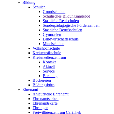
Bildung
Schulen
Grundschulen
Schulisches Bildungsangebot
Staatliche Realschulen
Sonderpädagogische Förderzentren
Staatliche Berufsschulen
Gymnasien
Landwirtschaftsschule
Mittelschulen
Volkshochschule
Kreismusikschule
Kreismedienzentrum
Kontakt
Aktuell
Service
Beratung
Büchereien
Bildungsbüro
Ehrenamt
Anlaufstelle Ehrenamt
Ehrenamtsarbeit
Ehrenamtskarte
Ehrungen
Freiwilligenzentrum CariThek