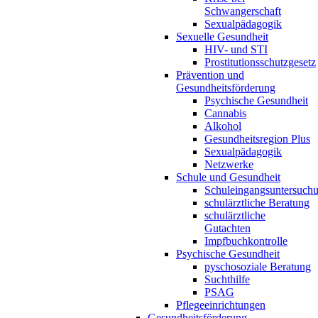
Schwangerschaft
Sexualpädagogik
Sexuelle Gesundheit
HIV- und STI
Prostitutionsschutzgesetz
Prävention und
Gesundheitsförderung
Psychische Gesundheit
Cannabis
Alkohol
Gesundheitsregion Plus
Sexualpädagogik
Netzwerke
Schule und Gesundheit
Schuleingangsuntersuch
schulärztliche Beratung
schulärztliche
Gutachten
Impfbuchkontrolle
Psychische Gesundheit
pyschosoziale Beratung
Suchthilfe
PSAG
Pflegeeinrichtungen
Gesundheitsförderung