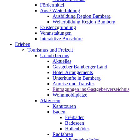
Fördermittel
Aus-/ Weiterbildung
Ausbildung Region Bamberg
Weiterbildung Region Bamberg
Existenzgründung
Veranstaltungen
Interaktive Broschüre
Erleben
Tourismus und Freizeit
Urlaub bei uns
Aktuelles
Gastgeber Bamberger Land
Hotel-Arrangements
Unterkünfte in Bamberg
Anreise und Transfer
Eintragungen ins Gastgeberverzeichnis
Wohnmobilplätze
Aktiv sein
Kanutouren
Baden
Freibäder
Badeseen
Hallenbäder
Radfahren
Allgemeine Infos