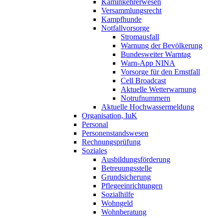
Kaminkehrerwesen
Versammlungsrecht
Kampfhunde
Notfallvorsorge
Stromausfall
Warnung der Bevölkerung
Bundesweiter Warntag
Warn-App NINA
Vorsorge für den Ernstfall
Cell Broadcast
Aktuelle Wetterwarnung
Notrufnummern
Aktuelle Hochwassermeldung
Organisation, IuK
Personal
Personenstandswesen
Rechnungsprüfung
Soziales
Ausbildungsförderung
Betreuungsstelle
Grundsicherung
Pflegeeinrichtungen
Sozialhilfe
Wohngeld
Wohnberatung