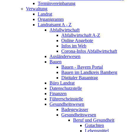
Terminvereinbarung
Verwaltung
Landrat
Organigramm
Landratsamt A - Z
Abfallwirtschaft
Abfallwirtschaft A-Z
Online Angebote
Infos im Web
Corona-Infos Abfallwirtschaft
Ausländerwesen
Bauen
Bauen - Bayern Portal
Bauen im Landkreis Bamberg
Digitaler Bauantrag
Büro Landrat
Datenschutzstelle
Finanzen
Führerscheinstelle
Gesundheitswesen
Badegewässer
Gesundheitswesen
Beruf und Gesundheit
Gutachten
Lebensmittel