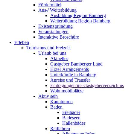
Fördermittel
Aus-/ Weiterbildung
Ausbildung Region Bamberg
Weiterbildung Region Bamberg
Existenzgründung
Veranstaltungen
Interaktive Broschüre
Erleben
Tourismus und Freizeit
Urlaub bei uns
Aktuelles
Gastgeber Bamberger Land
Hotel-Arrangements
Unterkünfte in Bamberg
Anreise und Transfer
Eintragungen ins Gastgeberverzeichnis
Wohnmobilplätze
Aktiv sein
Kanutouren
Baden
Freibäder
Badeseen
Hallenbäder
Radfahren
Allgemeine Infos