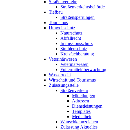
Straßenverkehr
Straßenverkehrsbehörde
Tiefbau
Straßensperrungen
Tourismus
Umweltschutz
Naturschutz
Abfallrecht
Immissionsschutz
Strahlenschutz
Kreisfachberatung
Veterinärwesen
Veterinärwesen
Futtermittelüberwachung
Wasserrecht
Wirtschaft und Tourismus
Zulassungsstelle
Straßenverkehr
Mitteilungen
Adressen
Dienstleistungen
Templates
Mediathek
Wunschkennzeichen
Zulassung Aktuelles