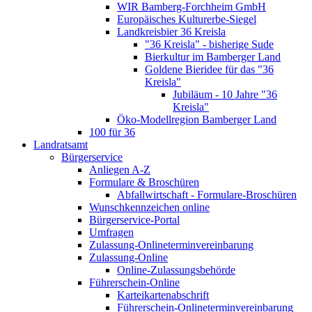
WIR Bamberg-Forchheim GmbH
Europäisches Kulturerbe-Siegel
Landkreisbier 36 Kreisla
"36 Kreisla" - bisherige Sude
Bierkultur im Bamberger Land
Goldene Bieridee für das "36
Kreisla"
Jubiläum - 10 Jahre "36
Kreisla"
Öko-Modellregion Bamberger Land
100 für 36
Landratsamt
Bürgerservice
Anliegen A-Z
Formulare & Broschüren
Abfallwirtschaft - Formulare-Broschüren
Wunschkennzeichen online
Bürgerservice-Portal
Umfragen
Zulassung-Onlineterminvereinbarung
Zulassung-Online
Online-Zulassungsbehörde
Führerschein-Online
Karteikartenabschrift
Führerschein-Onlineterminvereinbarung