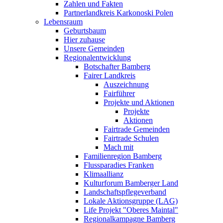
Zahlen und Fakten
Partnerlandkreis Karkonoski Polen
Lebensraum
Geburtsbaum
Hier zuhause
Unsere Gemeinden
Regionalentwicklung
Botschafter Bamberg
Fairer Landkreis
Auszeichnung
Fairführer
Projekte und Aktionen
Projekte
Aktionen
Fairtrade Gemeinden
Fairtrade Schulen
Mach mit
Familienregion Bamberg
Flussparadies Franken
Klimaallianz
Kulturforum Bamberger Land
Landschaftspflegeverband
Lokale Aktionsgruppe (LAG)
Life Projekt "Oberes Maintal"
Regionalkampagne Bamberg