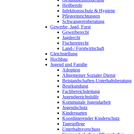
Heilberufe
Infektionsschutz & Hygiene
Pflegeeinrichtungen
Schwangerenberatung
Gewerbe, Jagd, Forst
Gewerberecht
Jagdrecht
Fischereirecht
Land-/ Forstwirtschaft
Gleichstellung
Hochbau
Jugend und Familie
Adoption
Allgemeiner Sozialer Dienst
Beistandschaften-Unterhaltsberatung
Beurkundung
Fachbereichsleitung
Jugendgerichtshilfe
Kommunale Jugendarbeit
Jugendschutz
Kindergarten
Koordinierender Kinderschutz
Tagespflege
Unterhaltsvorschuss