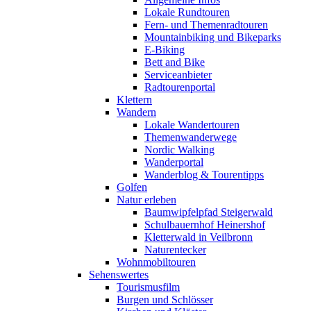
Lokale Rundtouren
Fern- und Themenradtouren
Mountainbiking und Bikeparks
E-Biking
Bett and Bike
Serviceanbieter
Radtourenportal
Klettern
Wandern
Lokale Wandertouren
Themenwanderwege
Nordic Walking
Wanderportal
Wanderblog & Tourentipps
Golfen
Natur erleben
Baumwipfelpfad Steigerwald
Schulbauernhof Heinershof
Kletterwald in Veilbronn
Naturentecker
Wohnmobiltouren
Sehenswertes
Tourismusfilm
Burgen und Schlösser