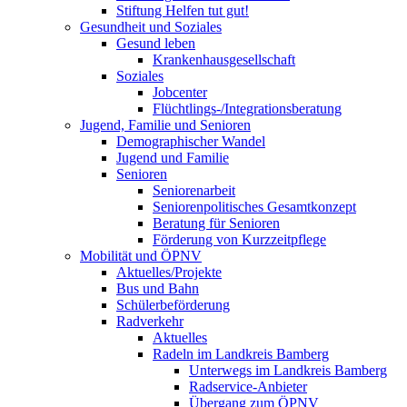
Stiftung Helfen tut gut!
Gesundheit und Soziales
Gesund leben
Krankenhausgesellschaft
Soziales
Jobcenter
Flüchtlings-/Integrationsberatung
Jugend, Familie und Senioren
Demographischer Wandel
Jugend und Familie
Senioren
Seniorenarbeit
Seniorenpolitisches Gesamtkonzept
Beratung für Senioren
Förderung von Kurzzeitpflege
Mobilität und ÖPNV
Aktuelles/Projekte
Bus und Bahn
Schülerbeförderung
Radverkehr
Aktuelles
Radeln im Landkreis Bamberg
Unterwegs im Landkreis Bamberg
Radservice-Anbieter
Übergang zum ÖPNV