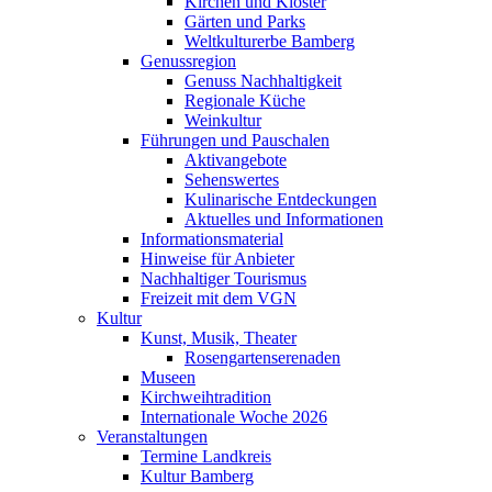
Kirchen und Klöster
Gärten und Parks
Weltkulturerbe Bamberg
Genussregion
Genuss Nachhaltigkeit
Regionale Küche
Weinkultur
Führungen und Pauschalen
Aktivangebote
Sehenswertes
Kulinarische Entdeckungen
Aktuelles und Informationen
Informationsmaterial
Hinweise für Anbieter
Nachhaltiger Tourismus
Freizeit mit dem VGN
Kultur
Kunst, Musik, Theater
Rosengartenserenaden
Museen
Kirchweihtradition
Internationale Woche 2026
Veranstaltungen
Termine Landkreis
Kultur Bamberg