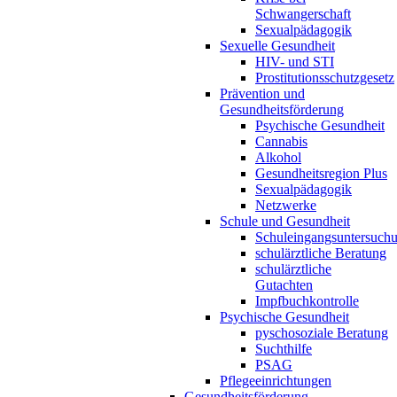
Schwangerschaft
Sexualpädagogik
Sexuelle Gesundheit
HIV- und STI
Prostitutionsschutzgesetz
Prävention und
Gesundheitsförderung
Psychische Gesundheit
Cannabis
Alkohol
Gesundheitsregion Plus
Sexualpädagogik
Netzwerke
Schule und Gesundheit
Schuleingangsuntersuch
schulärztliche Beratung
schulärztliche
Gutachten
Impfbuchkontrolle
Psychische Gesundheit
pyschosoziale Beratung
Suchthilfe
PSAG
Pflegeeinrichtungen
Gesundheitsförderung