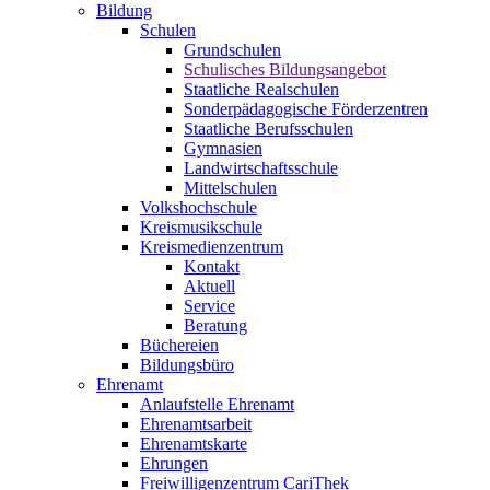
Bildung
Schulen
Grundschulen
Schulisches Bildungsangebot
Staatliche Realschulen
Sonderpädagogische Förderzentren
Staatliche Berufsschulen
Gymnasien
Landwirtschaftsschule
Mittelschulen
Volkshochschule
Kreismusikschule
Kreismedienzentrum
Kontakt
Aktuell
Service
Beratung
Büchereien
Bildungsbüro
Ehrenamt
Anlaufstelle Ehrenamt
Ehrenamtsarbeit
Ehrenamtskarte
Ehrungen
Freiwilligenzentrum CariThek