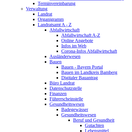
Terminvereinbarung
Verwaltung
Landrat
Organigramm
Landratsamt A - Z
Abfallwirtschaft
Abfallwirtschaft A-Z
Online Angebote
Infos im Web
Corona-Infos Abfallwirtschaft
Ausländerwesen
Bauen
Bauen - Bayern Portal
Bauen im Landkreis Bamberg
Digitaler Bauantrag
Büro Landrat
Datenschutzstelle
Finanzen
Führerscheinstelle
Gesundheitswesen
Badegewässer
Gesundheitswesen
Beruf und Gesundheit
Gutachten
Lebensmittel