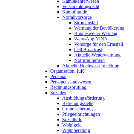
Kaminkehrerwesen
Versammlungsrecht
Kampfhunde
Notfallvorsorge
Stromausfall
Warnung der Bevölkerung
Bundesweiter Warntag
Warn-App NINA
Vorsorge für den Ernstfall
Cell Broadcast
Aktuelle Wetterwarnung
Notrufnummern
Aktuelle Hochwassermeldung
Organisation, IuK
Personal
Personenstandswesen
Rechnungsprüfung
Soziales
Ausbildungsförderung
Betreuungsstelle
Grundsicherung
Pflegeeinrichtungen
Sozialhilfe
Wohngeld
Wohnberatung