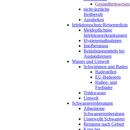
Gesundheitswesen
nicht-ärztliche
Heilberufe
Apotheken
Infektionsschutz/Reisemedizin
Meldepflichtige
Infektionserkrankungen
Hygienemaßnahmen
Impfberatung
Betäubungsmitteln bei
Auslandsreisen
Wasser und Umwelt
Schwimmen und Baden
Badestellen
EU-Badeseen
Hallen- und
Freibäder
Trinkwasser
Umwelt
Schwangerenberatung
Allgemeine
Schwangerenberatung
Ungewollt Schwanger
Beratung nach Geburt
Krise bei