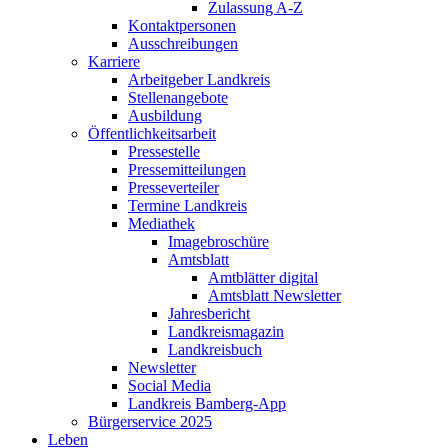
Zulassung A-Z
Kontaktpersonen
Ausschreibungen
Karriere
Arbeitgeber Landkreis
Stellenangebote
Ausbildung
Öffentlichkeitsarbeit
Pressestelle
Pressemitteilungen
Presseverteiler
Termine Landkreis
Mediathek
Imagebroschüre
Amtsblatt
Amtblätter digital
Amtsblatt Newsletter
Jahresbericht
Landkreismagazin
Landkreisbuch
Newsletter
Social Media
Landkreis Bamberg-App
Bürgerservice 2025
Leben