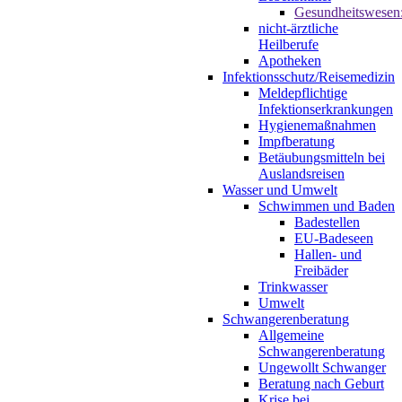
Gesundheitswesen
nicht-ärztliche
Heilberufe
Apotheken
Infektionsschutz/Reisemedizin
Meldepflichtige
Infektionserkrankungen
Hygienemaßnahmen
Impfberatung
Betäubungsmitteln bei
Auslandsreisen
Wasser und Umwelt
Schwimmen und Baden
Badestellen
EU-Badeseen
Hallen- und
Freibäder
Trinkwasser
Umwelt
Schwangerenberatung
Allgemeine
Schwangerenberatung
Ungewollt Schwanger
Beratung nach Geburt
Krise bei