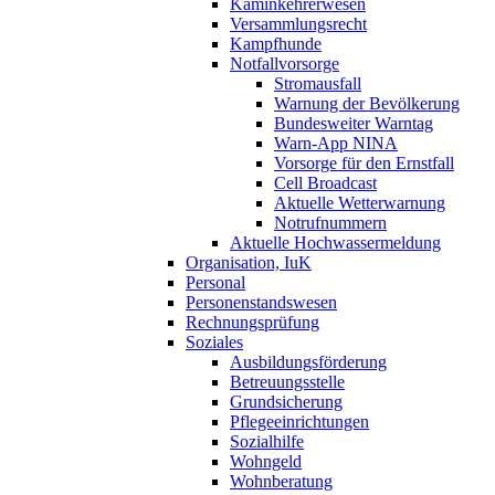
Kaminkehrerwesen
Versammlungsrecht
Kampfhunde
Notfallvorsorge
Stromausfall
Warnung der Bevölkerung
Bundesweiter Warntag
Warn-App NINA
Vorsorge für den Ernstfall
Cell Broadcast
Aktuelle Wetterwarnung
Notrufnummern
Aktuelle Hochwassermeldung
Organisation, IuK
Personal
Personenstandswesen
Rechnungsprüfung
Soziales
Ausbildungsförderung
Betreuungsstelle
Grundsicherung
Pflegeeinrichtungen
Sozialhilfe
Wohngeld
Wohnberatung