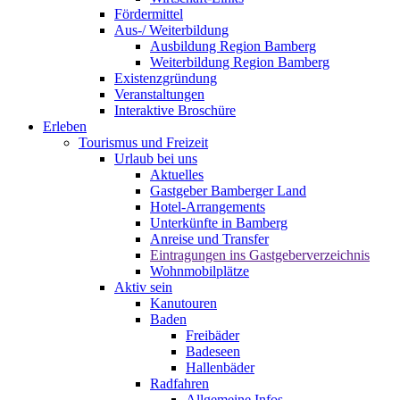
Fördermittel
Aus-/ Weiterbildung
Ausbildung Region Bamberg
Weiterbildung Region Bamberg
Existenzgründung
Veranstaltungen
Interaktive Broschüre
Erleben
Tourismus und Freizeit
Urlaub bei uns
Aktuelles
Gastgeber Bamberger Land
Hotel-Arrangements
Unterkünfte in Bamberg
Anreise und Transfer
Eintragungen ins Gastgeberverzeichnis
Wohnmobilplätze
Aktiv sein
Kanutouren
Baden
Freibäder
Badeseen
Hallenbäder
Radfahren
Allgemeine Infos