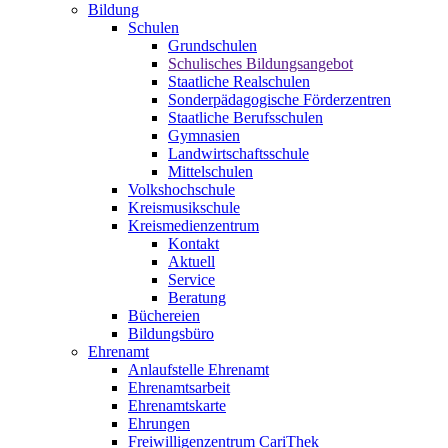
Bildung
Schulen
Grundschulen
Schulisches Bildungsangebot
Staatliche Realschulen
Sonderpädagogische Förderzentren
Staatliche Berufsschulen
Gymnasien
Landwirtschaftsschule
Mittelschulen
Volkshochschule
Kreismusikschule
Kreismedienzentrum
Kontakt
Aktuell
Service
Beratung
Büchereien
Bildungsbüro
Ehrenamt
Anlaufstelle Ehrenamt
Ehrenamtsarbeit
Ehrenamtskarte
Ehrungen
Freiwilligenzentrum CariThek