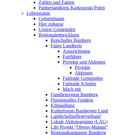
Zahlen und Fakten
Partnerlandkreis Karkonoski Polen
Lebensraum
Geburtsbaum
Hier zuhause
Unsere Gemeinden
Regionalentwicklung
Botschafter Bamberg
Fairer Landkreis
Auszeichnung
Fairführer
Projekte und Aktionen
Projekte
Aktionen
Fairtrade Gemeinden
Fairtrade Schulen
Mach mit
Familienregion Bamberg
Flussparadies Franken
Klimaallianz
Kulturforum Bamberger Land
Landschaftspflegeverband
Lokale Aktionsgruppe (LAG)
Life Projekt "Oberes Maintal"
Regionalkampagne Bamberg