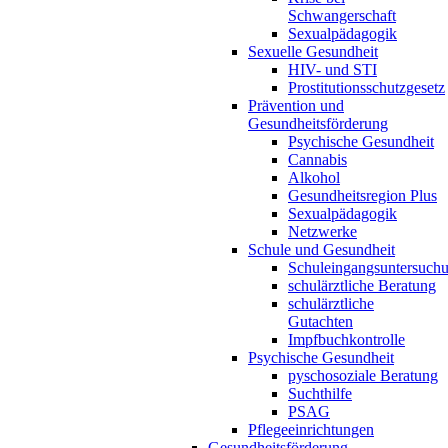
Schwangerschaft
Sexualpädagogik
Sexuelle Gesundheit
HIV- und STI
Prostitutionsschutzgesetz
Prävention und
Gesundheitsförderung
Psychische Gesundheit
Cannabis
Alkohol
Gesundheitsregion Plus
Sexualpädagogik
Netzwerke
Schule und Gesundheit
Schuleingangsuntersuch
schulärztliche Beratung
schulärztliche
Gutachten
Impfbuchkontrolle
Psychische Gesundheit
pyschosoziale Beratung
Suchthilfe
PSAG
Pflegeeinrichtungen
Gesundheitsförderung