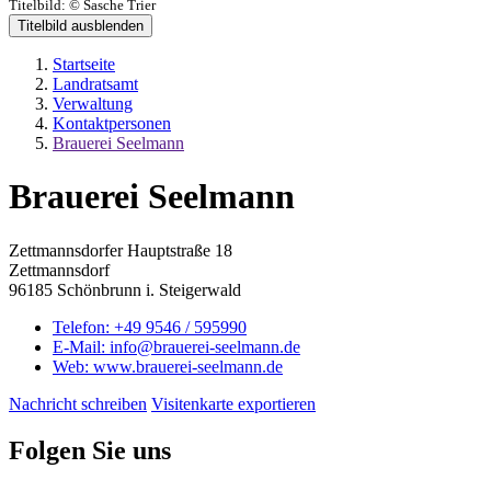
Titelbild:
© Sasche Trier
Titelbild ausblenden
Startseite
Landratsamt
Verwaltung
Kontaktpersonen
Brauerei Seelmann
Brauerei Seelmann
Zettmannsdorfer Hauptstraße 18
Zettmannsdorf
96185 Schönbrunn i. Steigerwald
Telefon:
+49 9546 / 595990
E-Mail:
info@brauerei-seelmann.de
Web:
www.brauerei-seelmann.de
Nachricht schreiben
Visitenkarte exportieren
Folgen Sie uns