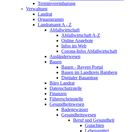
Terminvereinbarung
Verwaltung
Landrat
Organigramm
Landratsamt A - Z
Abfallwirtschaft
Abfallwirtschaft A-Z
Online Angebote
Infos im Web
Corona-Infos Abfallwirtschaft
Ausländerwesen
Bauen
Bauen - Bayern Portal
Bauen im Landkreis Bamberg
Digitaler Bauantrag
Büro Landrat
Datenschutzstelle
Finanzen
Führerscheinstelle
Gesundheitswesen
Badegewässer
Gesundheitswesen
Beruf und Gesundheit
Gutachten
Lebensmittel