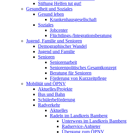
Stiftung Helfen tut gut!
Gesundheit und Soziales
Gesund leben
Krankenhausgesellschaft
Soziales
Jobcenter
Flüchtlings-/Integrationsberatung
Jugend, Familie und Senioren
Demographischer Wandel
Jugend und Familie
Senioren
Seniorenarbeit
Seniorenpolitisches Gesamtkonzept
Beratung für Senioren
Förderung von Kurzzeitpflege
Mobilität und ÖPNV
Aktuelles/Projekte
Bus und Bahn
Schülerbeförderung
Radverkehr
Aktuelles
Radeln im Landkreis Bamberg
Unterwegs im Landkreis Bamberg
Radservice-Anbieter
Übergang zum ÖPNV