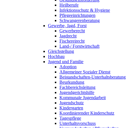
Heilberufe
Infektionsschutz & Hygiene
Pflegeeinrichtungen
Schwangerenberatung
Gewerbe, Jagd, Forst
Gewerberecht
Jagdrecht
Fischereirecht
Land-/ Forstwirtschaft
Gleichstellung
Hochbau
Jugend und Familie
Adoption
Allgemeiner Sozialer Dienst
Beistandschaften-Unterhaltsberatung
Beurkundung
Fachbereichsleitung
Jugendgerichtshilfe
Kommunale Jugendarbeit
Jugendschutz
Kindergarten
Koordinierender Kinderschutz
Tagespflege
Unterhaltsvorschuss