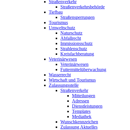
Straßenverkehr
Straßenverkehrsbehörde
Tiefbau
Straßensperrungen
Tourismus
Umweltschutz
Naturschutz
Abfallrecht
Immissionsschutz
Strahlenschutz
Kreisfachberatung
Veterinärwesen
Veterinärwesen
Futtermittelüberwachung
Wasserrecht
Wirtschaft und Tourismus
Zulassungsstelle
Straßenverkehr
Mitteilungen
Adressen
Dienstleistungen
Templates
Mediathek
Wunschkennzeichen
Zulassung Aktuelles