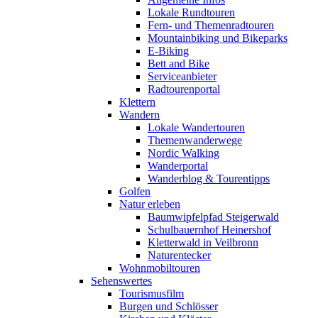
Lokale Rundtouren
Fern- und Themenradtouren
Mountainbiking und Bikeparks
E-Biking
Bett and Bike
Serviceanbieter
Radtourenportal
Klettern
Wandern
Lokale Wandertouren
Themenwanderwege
Nordic Walking
Wanderportal
Wanderblog & Tourentipps
Golfen
Natur erleben
Baumwipfelpfad Steigerwald
Schulbauernhof Heinershof
Kletterwald in Veilbronn
Naturentecker
Wohnmobiltouren
Sehenswertes
Tourismusfilm
Burgen und Schlösser