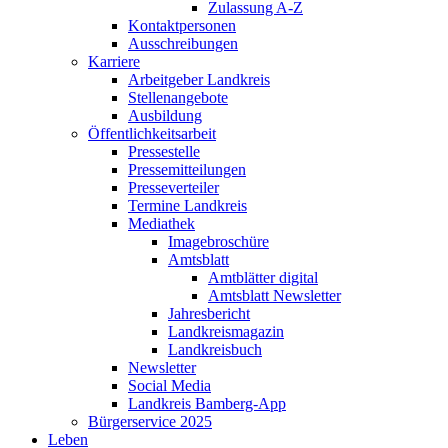
Zulassung A-Z
Kontaktpersonen
Ausschreibungen
Karriere
Arbeitgeber Landkreis
Stellenangebote
Ausbildung
Öffentlichkeitsarbeit
Pressestelle
Pressemitteilungen
Presseverteiler
Termine Landkreis
Mediathek
Imagebroschüre
Amtsblatt
Amtblätter digital
Amtsblatt Newsletter
Jahresbericht
Landkreismagazin
Landkreisbuch
Newsletter
Social Media
Landkreis Bamberg-App
Bürgerservice 2025
Leben