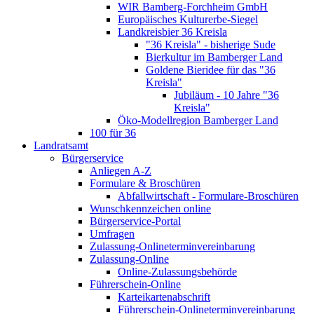
WIR Bamberg-Forchheim GmbH
Europäisches Kulturerbe-Siegel
Landkreisbier 36 Kreisla
"36 Kreisla" - bisherige Sude
Bierkultur im Bamberger Land
Goldene Bieridee für das "36
Kreisla"
Jubiläum - 10 Jahre "36
Kreisla"
Öko-Modellregion Bamberger Land
100 für 36
Landratsamt
Bürgerservice
Anliegen A-Z
Formulare & Broschüren
Abfallwirtschaft - Formulare-Broschüren
Wunschkennzeichen online
Bürgerservice-Portal
Umfragen
Zulassung-Onlineterminvereinbarung
Zulassung-Online
Online-Zulassungsbehörde
Führerschein-Online
Karteikartenabschrift
Führerschein-Onlineterminvereinbarung