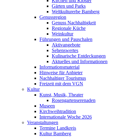
Kirchen und Klöster
Gärten und Parks
Weltkulturerbe Bamberg
Genussregion
Genuss Nachhaltigkeit
Regionale Küche
Weinkultur
Führungen und Pauschalen
Aktivangebote
Sehenswertes
Kulinarische Entdeckungen
Aktuelles und Informationen
Informationsmaterial
Hinweise für Anbieter
Nachhaltiger Tourismus
Freizeit mit dem VGN
Kultur
Kunst, Musik, Theater
Rosengartenserenaden
Museen
Kirchweihtradition
Internationale Woche 2026
Veranstaltungen
Termine Landkreis
Kultur Bamberg