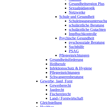
Gesundheitsregion Plus
Sexualpädagogik
Netzwerke
Schule und Gesundheit
Schuleingangsuntersuch
schulärztliche Beratung
schulärztliche Gutachten
Impfbuchkontrolle
Psychische Gesundheit
pyschosoziale Beratung
Suchthilfe
PSAG
Pflegeeinrichtungen
Gesundheitsförderung
Heilberufe
Infektionsschutz & Hygiene
Pflegeeinrichtungen
Schwangerenberatung
Gewerbe, Jagd, Forst
Gewerberecht
Jagdrecht
Fischereirecht
Land-/ Forstwirtschaft
Gleichstellung
Hochbau