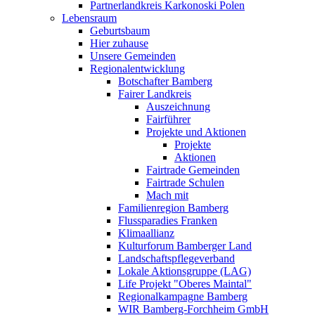
Partnerlandkreis Karkonoski Polen
Lebensraum
Geburtsbaum
Hier zuhause
Unsere Gemeinden
Regionalentwicklung
Botschafter Bamberg
Fairer Landkreis
Auszeichnung
Fairführer
Projekte und Aktionen
Projekte
Aktionen
Fairtrade Gemeinden
Fairtrade Schulen
Mach mit
Familienregion Bamberg
Flussparadies Franken
Klimaallianz
Kulturforum Bamberger Land
Landschaftspflegeverband
Lokale Aktionsgruppe (LAG)
Life Projekt "Oberes Maintal"
Regionalkampagne Bamberg
WIR Bamberg-Forchheim GmbH