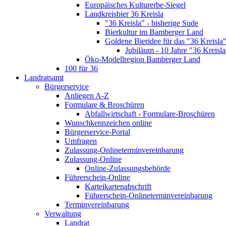
Europäisches Kulturerbe-Siegel
Landkreisbier 36 Kreisla
"36 Kreisla" - bisherige Sude
Bierkultur im Bamberger Land
Goldene Bieridee für das "36 Kreisla
Jubiläum - 10 Jahre "36 Kreisla
Öko-Modellregion Bamberger Land
100 für 36
Landratsamt
Bürgerservice
Anliegen A-Z
Formulare & Broschüren
Abfallwirtschaft - Formulare-Broschüren
Wunschkennzeichen online
Bürgerservice-Portal
Umfragen
Zulassung-Onlineterminvereinbarung
Zulassung-Online
Online-Zulassungsbehörde
Führerschein-Online
Karteikartenabschrift
Führerschein-Onlineterminvereinbarung
Terminvereinbarung
Verwaltung
Landrat