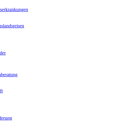
nserkrankungen
slandsreisen
der
beratung
ft
derung