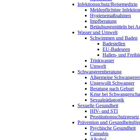
Infektionsschutz/Reisemedizin
Meldepflichtige Infektio
Hygienemaßnahmen
Impfberatung
Betäubungsmitteln bei Au
Wasser und Umwelt
Schwimmen und Baden
Badestellen
EU-Badeseen
Hallen- und Freibä
Trinkwasser
Umwelt
Schwangerenberatung
Allgemeine Schwangeren
Ungewollt Schwanger
Beratung nach Geburt
Krise bei Schwangerscha
Sexualpädagogik
Sexuelle Gesundheit
HIV- und STI
Prostitutionsschutzgesetz
Prävention und Gesundheitsför
Psychische Gesundheit
Cannabis
Alkohol