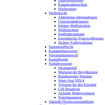
Feuerwehrwesen
Katastrophenschutz
Hochwasser
Waffenrecht
Allgemeine Informationen
Gesetzesänderungen
Kleiner Waffenschein
Waffenschein
Waffenbesitzkarte
Europäischer Feuerwaffenpass
Sichere Aufbewahrung
Sprengstoffrecht
Kaminkehrerwesen
Versammlungsrecht
Kampfhunde
Notfallvorsorge
Stromausfall
Warnung der Bevölkerung
Bundesweiter Warntag
Warn-App NINA
Vorsorge für den Ernstfall
Cell Broadcast
Aktuelle Wetterwarnung
Notrufnummern
Aktuelle Hochwassermeldung