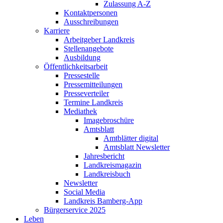
Zulassung A-Z
Kontaktpersonen
Ausschreibungen
Karriere
Arbeitgeber Landkreis
Stellenangebote
Ausbildung
Öffentlichkeitsarbeit
Pressestelle
Pressemitteilungen
Presseverteiler
Termine Landkreis
Mediathek
Imagebroschüre
Amtsblatt
Amtblätter digital
Amtsblatt Newsletter
Jahresbericht
Landkreismagazin
Landkreisbuch
Newsletter
Social Media
Landkreis Bamberg-App
Bürgerservice 2025
Leben