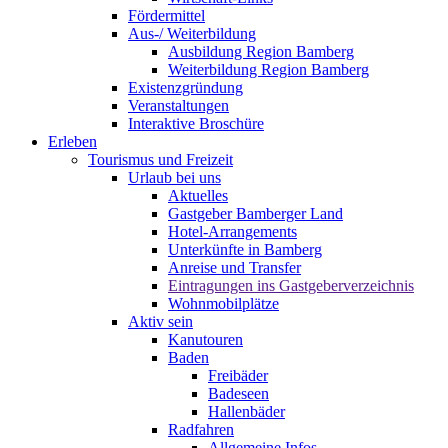
Fördermittel
Aus-/ Weiterbildung
Ausbildung Region Bamberg
Weiterbildung Region Bamberg
Existenzgründung
Veranstaltungen
Interaktive Broschüre
Erleben
Tourismus und Freizeit
Urlaub bei uns
Aktuelles
Gastgeber Bamberger Land
Hotel-Arrangements
Unterkünfte in Bamberg
Anreise und Transfer
Eintragungen ins Gastgeberverzeichnis
Wohnmobilplätze
Aktiv sein
Kanutouren
Baden
Freibäder
Badeseen
Hallenbäder
Radfahren
Allgemeine Infos