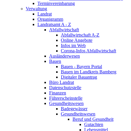
Terminvereinbarung
Verwaltung
Landrat
Organigramm
Landratsamt A - Z
Abfallwirtschaft
Abfallwirtschaft A-Z
Online Angebote
Infos im Web
Corona-Infos Abfallwirtschaft
Ausländerwesen
Bauen
Bauen - Bayern Portal
Bauen im Landkreis Bamberg
Digitaler Bauantrag
Büro Landrat
Datenschutzstelle
Finanzen
Führerscheinstelle
Gesundheitswesen
Badegewässer
Gesundheitswesen
Beruf und Gesundheit
Gutachten
Lebensmittel