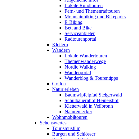
Lokale Rundtouren
Fern- und Themenradtouren
Mountainbiking und Bikeparks
E-Biking
Bett and Bike
Serviceanbieter
Radtourenportal
Klettern
Wandern
Lokale Wandertouren
Themenwanderwege
Nordic Walking
Wanderportal
Wanderblog & Tourentipps
Golfen
Natur erleben
Baumwipfelpfad Steigerwald
Schulbauernhof Heinershof
Kletterwald in Veilbronn
Naturentecker
Wohnmobiltouren
Sehenswertes
Tourismusfilm
Burgen und Schlösser