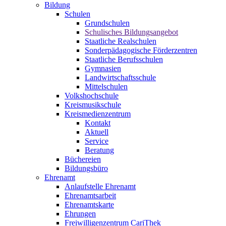
Bildung
Schulen
Grundschulen
Schulisches Bildungsangebot
Staatliche Realschulen
Sonderpädagogische Förderzentren
Staatliche Berufsschulen
Gymnasien
Landwirtschaftsschule
Mittelschulen
Volkshochschule
Kreismusikschule
Kreismedienzentrum
Kontakt
Aktuell
Service
Beratung
Büchereien
Bildungsbüro
Ehrenamt
Anlaufstelle Ehrenamt
Ehrenamtsarbeit
Ehrenamtskarte
Ehrungen
Freiwilligenzentrum CariThek