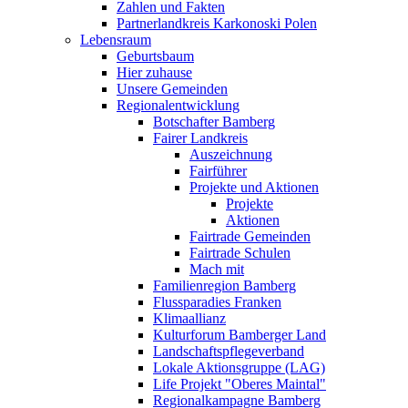
Zahlen und Fakten
Partnerlandkreis Karkonoski Polen
Lebensraum
Geburtsbaum
Hier zuhause
Unsere Gemeinden
Regionalentwicklung
Botschafter Bamberg
Fairer Landkreis
Auszeichnung
Fairführer
Projekte und Aktionen
Projekte
Aktionen
Fairtrade Gemeinden
Fairtrade Schulen
Mach mit
Familienregion Bamberg
Flussparadies Franken
Klimaallianz
Kulturforum Bamberger Land
Landschaftspflegeverband
Lokale Aktionsgruppe (LAG)
Life Projekt "Oberes Maintal"
Regionalkampagne Bamberg