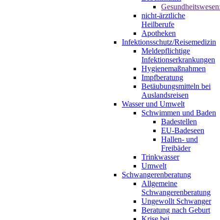
Gesundheitswesen
nicht-ärztliche
Heilberufe
Apotheken
Infektionsschutz/Reisemedizin
Meldepflichtige
Infektionserkrankungen
Hygienemaßnahmen
Impfberatung
Betäubungsmitteln bei
Auslandsreisen
Wasser und Umwelt
Schwimmen und Baden
Badestellen
EU-Badeseen
Hallen- und
Freibäder
Trinkwasser
Umwelt
Schwangerenberatung
Allgemeine
Schwangerenberatung
Ungewollt Schwanger
Beratung nach Geburt
Krise bei