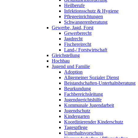
Heilberufe
Infektionsschutz & Hygiene
Pflegeeinrichtungen
Schwangerenberatung
Gewerbe, Jagd, Forst
Gewerberecht
Jagdrecht
Fischereirecht
Land-/ Forstwirtschaft
Gleichstellung
Hochbau
Jugend und Familie
Adoption
Allgemeiner Sozialer Dienst
Beistandschaften-Unterhaltsberatung
Beurkundung
Fachbereichsleitung
Jugendgerichtshilfe
Kommunale Jugendarbeit
Jugendschutz
Kindergarten
Koordinierender Kinderschutz
Tagespflege
Unterhaltsvorschuss