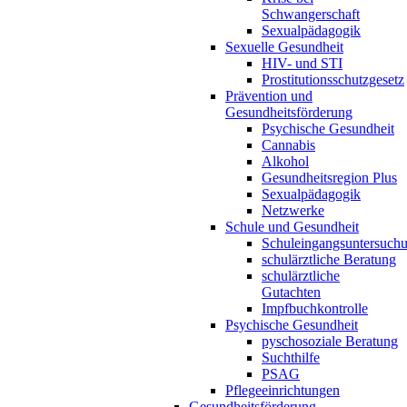
Schwangerschaft
Sexualpädagogik
Sexuelle Gesundheit
HIV- und STI
Prostitutionsschutzgesetz
Prävention und
Gesundheitsförderung
Psychische Gesundheit
Cannabis
Alkohol
Gesundheitsregion Plus
Sexualpädagogik
Netzwerke
Schule und Gesundheit
Schuleingangsuntersuch
schulärztliche Beratung
schulärztliche
Gutachten
Impfbuchkontrolle
Psychische Gesundheit
pyschosoziale Beratung
Suchthilfe
PSAG
Pflegeeinrichtungen
Gesundheitsförderung