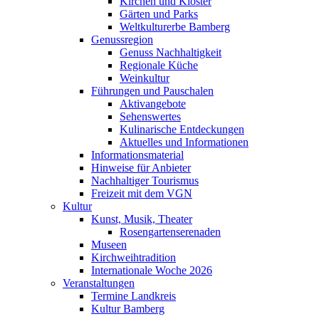
Kirchen und Klöster
Gärten und Parks
Weltkulturerbe Bamberg
Genussregion
Genuss Nachhaltigkeit
Regionale Küche
Weinkultur
Führungen und Pauschalen
Aktivangebote
Sehenswertes
Kulinarische Entdeckungen
Aktuelles und Informationen
Informationsmaterial
Hinweise für Anbieter
Nachhaltiger Tourismus
Freizeit mit dem VGN
Kultur
Kunst, Musik, Theater
Rosengartenserenaden
Museen
Kirchweihtradition
Internationale Woche 2026
Veranstaltungen
Termine Landkreis
Kultur Bamberg