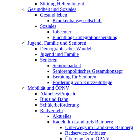
Stiftung Helfen tut gut!
Gesundheit und Soziales
Gesund leben
Krankenhausgesellschaft
Soziales
Jobcenter
Flüchtlings-/Integrationsberatung
Jugend, Familie und Senioren
Demographischer Wandel
Jugend und Familie
Senioren
Seniorenarbeit
Seniorenpolitisches Gesamtkonzept
Beratung für Senioren
Förderung von Kurzzeitpflege
Mobilität und ÖPNV
Aktuelles/Projekte
Bus und Bahn
Schülerbeförderung
Radverkehr
Aktuelles
Radeln im Landkreis Bamberg
Unterwegs im Landkreis Bamberg
Radservice-Anbieter
Übergang zum ÖPNV