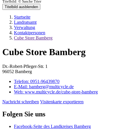
Titelbild:
© Sasche Trier
Titelbild ausblenden
Startseite
Landratsamt
Verwaltung
Kontaktpersonen
Cube Store Bamberg
Cube Store Bamberg
Dr.-Robert-Pfleger-Str. 1
96052 Bamberg
Telefon:
0951-96439870
E-Mail:
bamberg@multicycle.de
Web:
www.multicycle.de/cube-store-bamberg
Nachricht schreiben
Visitenkarte exportieren
Folgen Sie uns
Facebook-Seite des Landkreises Bamberg