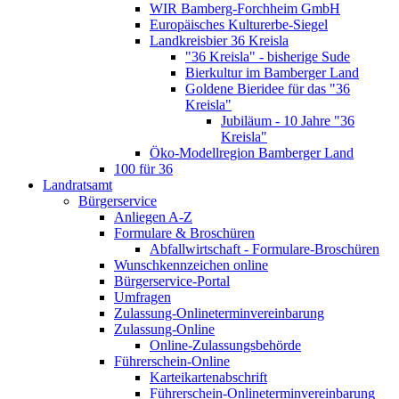
WIR Bamberg-Forchheim GmbH
Europäisches Kulturerbe-Siegel
Landkreisbier 36 Kreisla
"36 Kreisla" - bisherige Sude
Bierkultur im Bamberger Land
Goldene Bieridee für das "36
Kreisla"
Jubiläum - 10 Jahre "36
Kreisla"
Öko-Modellregion Bamberger Land
100 für 36
Landratsamt
Bürgerservice
Anliegen A-Z
Formulare & Broschüren
Abfallwirtschaft - Formulare-Broschüren
Wunschkennzeichen online
Bürgerservice-Portal
Umfragen
Zulassung-Onlineterminvereinbarung
Zulassung-Online
Online-Zulassungsbehörde
Führerschein-Online
Karteikartenabschrift
Führerschein-Onlineterminvereinbarung