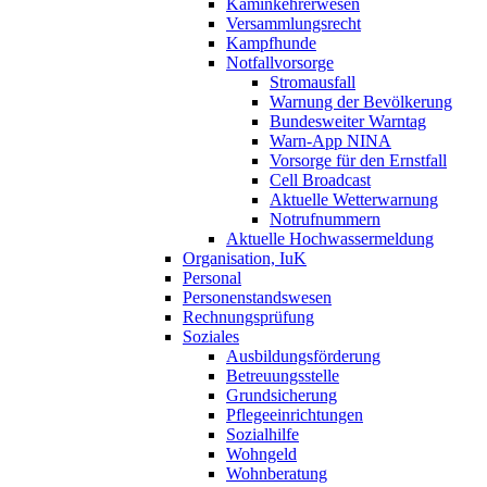
Kaminkehrerwesen
Versammlungsrecht
Kampfhunde
Notfallvorsorge
Stromausfall
Warnung der Bevölkerung
Bundesweiter Warntag
Warn-App NINA
Vorsorge für den Ernstfall
Cell Broadcast
Aktuelle Wetterwarnung
Notrufnummern
Aktuelle Hochwassermeldung
Organisation, IuK
Personal
Personenstandswesen
Rechnungsprüfung
Soziales
Ausbildungsförderung
Betreuungsstelle
Grundsicherung
Pflegeeinrichtungen
Sozialhilfe
Wohngeld
Wohnberatung