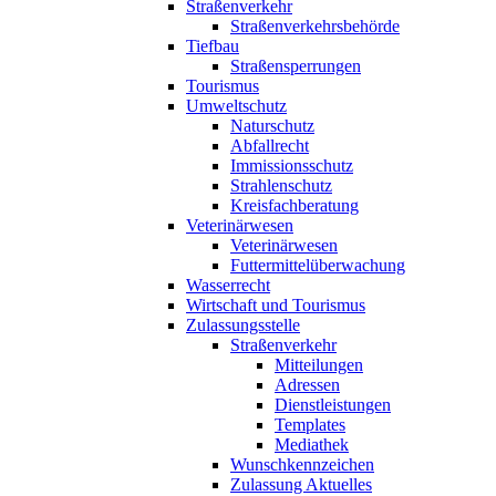
Straßenverkehr
Straßenverkehrsbehörde
Tiefbau
Straßensperrungen
Tourismus
Umweltschutz
Naturschutz
Abfallrecht
Immissionsschutz
Strahlenschutz
Kreisfachberatung
Veterinärwesen
Veterinärwesen
Futtermittelüberwachung
Wasserrecht
Wirtschaft und Tourismus
Zulassungsstelle
Straßenverkehr
Mitteilungen
Adressen
Dienstleistungen
Templates
Mediathek
Wunschkennzeichen
Zulassung Aktuelles