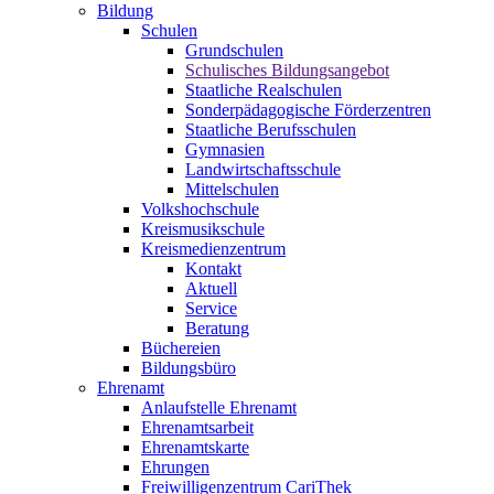
Bildung
Schulen
Grundschulen
Schulisches Bildungsangebot
Staatliche Realschulen
Sonderpädagogische Förderzentren
Staatliche Berufsschulen
Gymnasien
Landwirtschaftsschule
Mittelschulen
Volkshochschule
Kreismusikschule
Kreismedienzentrum
Kontakt
Aktuell
Service
Beratung
Büchereien
Bildungsbüro
Ehrenamt
Anlaufstelle Ehrenamt
Ehrenamtsarbeit
Ehrenamtskarte
Ehrungen
Freiwilligenzentrum CariThek