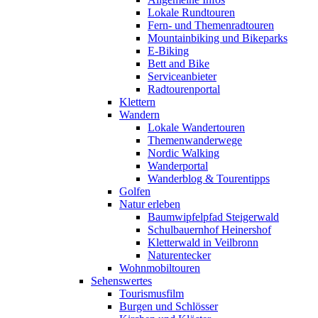
Lokale Rundtouren
Fern- und Themenradtouren
Mountainbiking und Bikeparks
E-Biking
Bett and Bike
Serviceanbieter
Radtourenportal
Klettern
Wandern
Lokale Wandertouren
Themenwanderwege
Nordic Walking
Wanderportal
Wanderblog & Tourentipps
Golfen
Natur erleben
Baumwipfelpfad Steigerwald
Schulbauernhof Heinershof
Kletterwald in Veilbronn
Naturentecker
Wohnmobiltouren
Sehenswertes
Tourismusfilm
Burgen und Schlösser