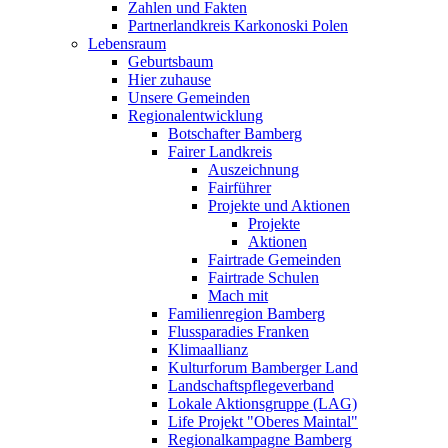
Zahlen und Fakten
Partnerlandkreis Karkonoski Polen
Lebensraum
Geburtsbaum
Hier zuhause
Unsere Gemeinden
Regionalentwicklung
Botschafter Bamberg
Fairer Landkreis
Auszeichnung
Fairführer
Projekte und Aktionen
Projekte
Aktionen
Fairtrade Gemeinden
Fairtrade Schulen
Mach mit
Familienregion Bamberg
Flussparadies Franken
Klimaallianz
Kulturforum Bamberger Land
Landschaftspflegeverband
Lokale Aktionsgruppe (LAG)
Life Projekt "Oberes Maintal"
Regionalkampagne Bamberg