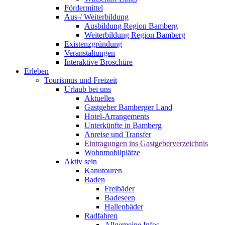
Fördermittel
Aus-/ Weiterbildung
Ausbildung Region Bamberg
Weiterbildung Region Bamberg
Existenzgründung
Veranstaltungen
Interaktive Broschüre
Erleben
Tourismus und Freizeit
Urlaub bei uns
Aktuelles
Gastgeber Bamberger Land
Hotel-Arrangements
Unterkünfte in Bamberg
Anreise und Transfer
Eintragungen ins Gastgeberverzeichnis
Wohnmobilplätze
Aktiv sein
Kanutouren
Baden
Freibäder
Badeseen
Hallenbäder
Radfahren
Allgemeine Infos