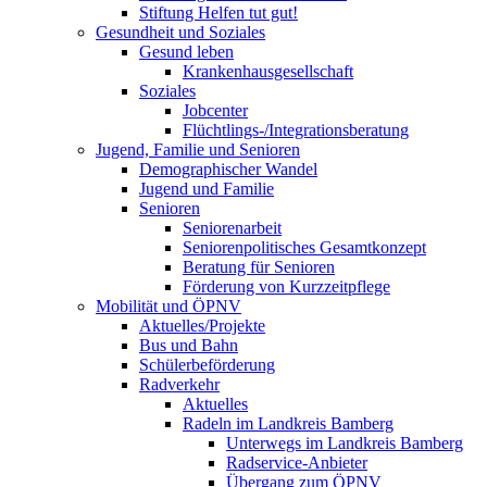
Stiftung Helfen tut gut!
Gesundheit und Soziales
Gesund leben
Krankenhausgesellschaft
Soziales
Jobcenter
Flüchtlings-/Integrationsberatung
Jugend, Familie und Senioren
Demographischer Wandel
Jugend und Familie
Senioren
Seniorenarbeit
Seniorenpolitisches Gesamtkonzept
Beratung für Senioren
Förderung von Kurzzeitpflege
Mobilität und ÖPNV
Aktuelles/Projekte
Bus und Bahn
Schülerbeförderung
Radverkehr
Aktuelles
Radeln im Landkreis Bamberg
Unterwegs im Landkreis Bamberg
Radservice-Anbieter
Übergang zum ÖPNV