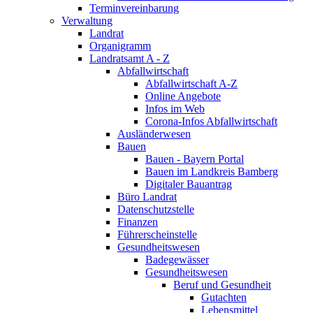
Terminvereinbarung
Verwaltung
Landrat
Organigramm
Landratsamt A - Z
Abfallwirtschaft
Abfallwirtschaft A-Z
Online Angebote
Infos im Web
Corona-Infos Abfallwirtschaft
Ausländerwesen
Bauen
Bauen - Bayern Portal
Bauen im Landkreis Bamberg
Digitaler Bauantrag
Büro Landrat
Datenschutzstelle
Finanzen
Führerscheinstelle
Gesundheitswesen
Badegewässer
Gesundheitswesen
Beruf und Gesundheit
Gutachten
Lebensmittel