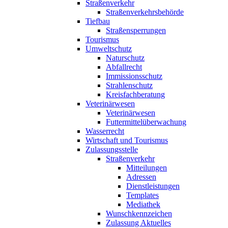
Straßenverkehr
Straßenverkehrsbehörde
Tiefbau
Straßensperrungen
Tourismus
Umweltschutz
Naturschutz
Abfallrecht
Immissionsschutz
Strahlenschutz
Kreisfachberatung
Veterinärwesen
Veterinärwesen
Futtermittelüberwachung
Wasserrecht
Wirtschaft und Tourismus
Zulassungsstelle
Straßenverkehr
Mitteilungen
Adressen
Dienstleistungen
Templates
Mediathek
Wunschkennzeichen
Zulassung Aktuelles