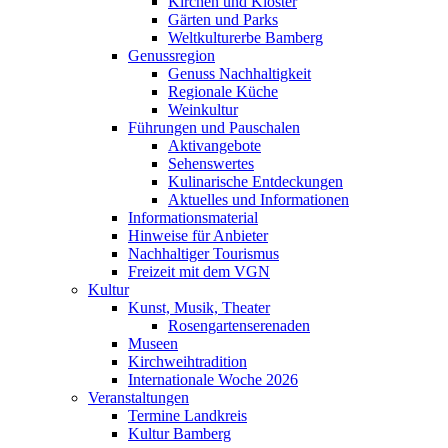
Kirchen und Klöster
Gärten und Parks
Weltkulturerbe Bamberg
Genussregion
Genuss Nachhaltigkeit
Regionale Küche
Weinkultur
Führungen und Pauschalen
Aktivangebote
Sehenswertes
Kulinarische Entdeckungen
Aktuelles und Informationen
Informationsmaterial
Hinweise für Anbieter
Nachhaltiger Tourismus
Freizeit mit dem VGN
Kultur
Kunst, Musik, Theater
Rosengartenserenaden
Museen
Kirchweihtradition
Internationale Woche 2026
Veranstaltungen
Termine Landkreis
Kultur Bamberg