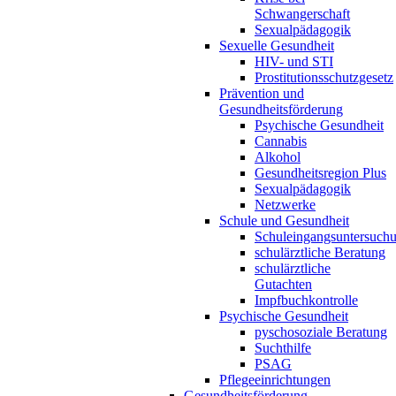
Schwangerschaft
Sexualpädagogik
Sexuelle Gesundheit
HIV- und STI
Prostitutionsschutzgesetz
Prävention und
Gesundheitsförderung
Psychische Gesundheit
Cannabis
Alkohol
Gesundheitsregion Plus
Sexualpädagogik
Netzwerke
Schule und Gesundheit
Schuleingangsuntersuch
schulärztliche Beratung
schulärztliche
Gutachten
Impfbuchkontrolle
Psychische Gesundheit
pyschosoziale Beratung
Suchthilfe
PSAG
Pflegeeinrichtungen
Gesundheitsförderung