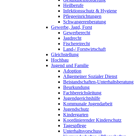
Heilberufe
Infektionsschutz & Hygiene
Pflegeeinrichtungen
Schwangerenberatung
Gewerbe, Jagd, Forst
Gewerberecht
Jagdrecht
Fischereirecht
Land-/ Forstwirtschaft
Gleichstellung
Hochbau
Jugend und Familie
Adoption
Allgemeiner Sozialer Dienst
Beistandschaften-Unterhaltsberatung
Beurkundung
Fachbereichsleitung
Jugendgerichtshilfe
Kommunale Jugendarbeit
Jugendschutz
Kindergarten
Koordinierender Kinderschutz
Tagespflege
Unterhaltsvorschuss