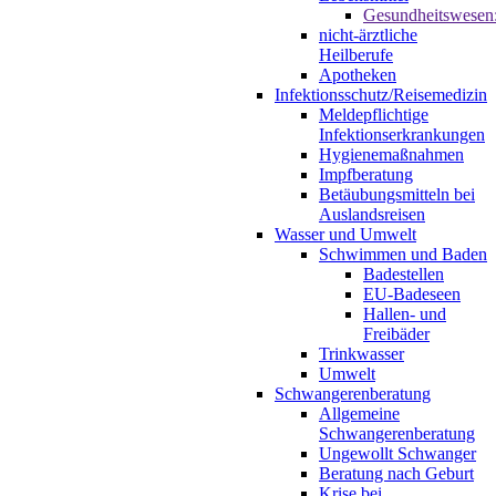
Gesundheitswesen
nicht-ärztliche
Heilberufe
Apotheken
Infektionsschutz/Reisemedizin
Meldepflichtige
Infektionserkrankungen
Hygienemaßnahmen
Impfberatung
Betäubungsmitteln bei
Auslandsreisen
Wasser und Umwelt
Schwimmen und Baden
Badestellen
EU-Badeseen
Hallen- und
Freibäder
Trinkwasser
Umwelt
Schwangerenberatung
Allgemeine
Schwangerenberatung
Ungewollt Schwanger
Beratung nach Geburt
Krise bei