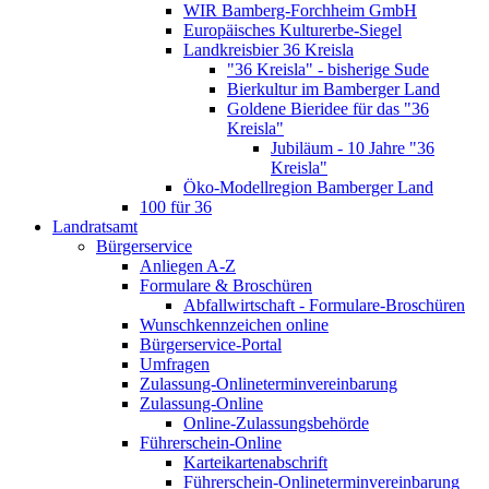
WIR Bamberg-Forchheim GmbH
Europäisches Kulturerbe-Siegel
Landkreisbier 36 Kreisla
"36 Kreisla" - bisherige Sude
Bierkultur im Bamberger Land
Goldene Bieridee für das "36
Kreisla"
Jubiläum - 10 Jahre "36
Kreisla"
Öko-Modellregion Bamberger Land
100 für 36
Landratsamt
Bürgerservice
Anliegen A-Z
Formulare & Broschüren
Abfallwirtschaft - Formulare-Broschüren
Wunschkennzeichen online
Bürgerservice-Portal
Umfragen
Zulassung-Onlineterminvereinbarung
Zulassung-Online
Online-Zulassungsbehörde
Führerschein-Online
Karteikartenabschrift
Führerschein-Onlineterminvereinbarung