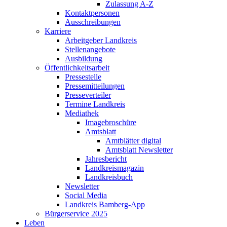
Zulassung A-Z
Kontaktpersonen
Ausschreibungen
Karriere
Arbeitgeber Landkreis
Stellenangebote
Ausbildung
Öffentlichkeitsarbeit
Pressestelle
Pressemitteilungen
Presseverteiler
Termine Landkreis
Mediathek
Imagebroschüre
Amtsblatt
Amtblätter digital
Amtsblatt Newsletter
Jahresbericht
Landkreismagazin
Landkreisbuch
Newsletter
Social Media
Landkreis Bamberg-App
Bürgerservice 2025
Leben