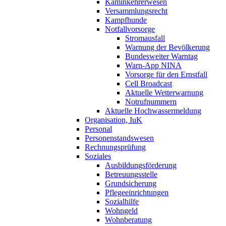
Kaminkehrerwesen
Versammlungsrecht
Kampfhunde
Notfallvorsorge
Stromausfall
Warnung der Bevölkerung
Bundesweiter Warntag
Warn-App NINA
Vorsorge für den Ernstfall
Cell Broadcast
Aktuelle Wetterwarnung
Notrufnummern
Aktuelle Hochwassermeldung
Organisation, IuK
Personal
Personenstandswesen
Rechnungsprüfung
Soziales
Ausbildungsförderung
Betreuungsstelle
Grundsicherung
Pflegeeinrichtungen
Sozialhilfe
Wohngeld
Wohnberatung