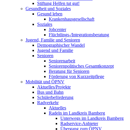
Stiftung Helfen tut gut!
Gesundheit und Soziales
Gesund leben
Krankenhausgesellschaft
Soziales
Jobcenter
Flüchtlings-/Integrationsberatung
Jugend, Familie und Senioren
Demographischer Wandel
Jugend und Familie
Senioren
Seniorenarbeit
Seniorenpolitisches Gesamtkonzept
Beratung für Senioren
Förderung von Kurzzeitpflege
Mobilität und ÖPNV
Aktuelles/Projekte
Bus und Bahn
Schülerbeförderung
Radverkehr
Aktuelles
Radeln im Landkreis Bamberg
Unterwegs im Landkreis Bamberg
Radservice-Anbieter
Übergang zum ÖPNV