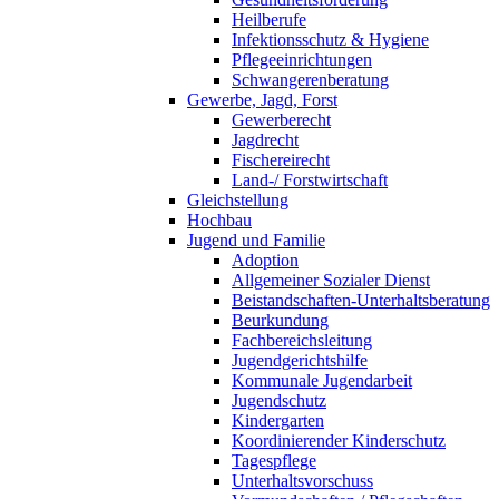
Heilberufe
Infektionsschutz & Hygiene
Pflegeeinrichtungen
Schwangerenberatung
Gewerbe, Jagd, Forst
Gewerberecht
Jagdrecht
Fischereirecht
Land-/ Forstwirtschaft
Gleichstellung
Hochbau
Jugend und Familie
Adoption
Allgemeiner Sozialer Dienst
Beistandschaften-Unterhaltsberatung
Beurkundung
Fachbereichsleitung
Jugendgerichtshilfe
Kommunale Jugendarbeit
Jugendschutz
Kindergarten
Koordinierender Kinderschutz
Tagespflege
Unterhaltsvorschuss