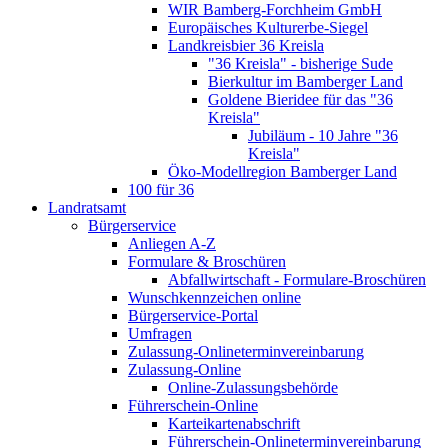
WIR Bamberg-Forchheim GmbH
Europäisches Kulturerbe-Siegel
Landkreisbier 36 Kreisla
"36 Kreisla" - bisherige Sude
Bierkultur im Bamberger Land
Goldene Bieridee für das "36
Kreisla"
Jubiläum - 10 Jahre "36
Kreisla"
Öko-Modellregion Bamberger Land
100 für 36
Landratsamt
Bürgerservice
Anliegen A-Z
Formulare & Broschüren
Abfallwirtschaft - Formulare-Broschüren
Wunschkennzeichen online
Bürgerservice-Portal
Umfragen
Zulassung-Onlineterminvereinbarung
Zulassung-Online
Online-Zulassungsbehörde
Führerschein-Online
Karteikartenabschrift
Führerschein-Onlineterminvereinbarung