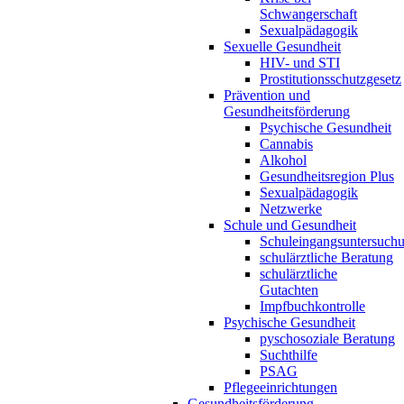
Schwangerschaft
Sexualpädagogik
Sexuelle Gesundheit
HIV- und STI
Prostitutionsschutzgesetz
Prävention und
Gesundheitsförderung
Psychische Gesundheit
Cannabis
Alkohol
Gesundheitsregion Plus
Sexualpädagogik
Netzwerke
Schule und Gesundheit
Schuleingangsuntersuch
schulärztliche Beratung
schulärztliche
Gutachten
Impfbuchkontrolle
Psychische Gesundheit
pyschosoziale Beratung
Suchthilfe
PSAG
Pflegeeinrichtungen
Gesundheitsförderung