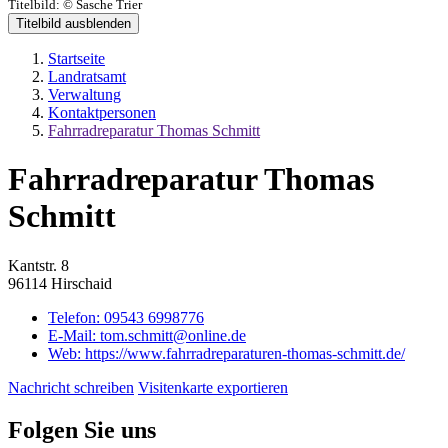
Titelbild:
© Sasche Trier
Titelbild ausblenden
Startseite
Landratsamt
Verwaltung
Kontaktpersonen
Fahrradreparatur Thomas Schmitt
Fahrradreparatur Thomas
Schmitt
Kantstr. 8
96114 Hirschaid
Telefon:
09543 6998776
E-Mail:
tom.schmitt@online.de
Web:
https://www.fahrradreparaturen-thomas-schmitt.de/
Nachricht schreiben
Visitenkarte exportieren
Folgen Sie uns