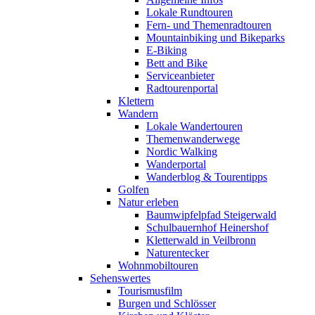
Lokale Rundtouren
Fern- und Themenradtouren
Mountainbiking und Bikeparks
E-Biking
Bett and Bike
Serviceanbieter
Radtourenportal
Klettern
Wandern
Lokale Wandertouren
Themenwanderwege
Nordic Walking
Wanderportal
Wanderblog & Tourentipps
Golfen
Natur erleben
Baumwipfelpfad Steigerwald
Schulbauernhof Heinershof
Kletterwald in Veilbronn
Naturentecker
Wohnmobiltouren
Sehenswertes
Tourismusfilm
Burgen und Schlösser