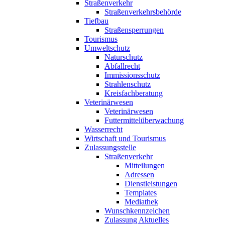
Straßenverkehr
Straßenverkehrsbehörde
Tiefbau
Straßensperrungen
Tourismus
Umweltschutz
Naturschutz
Abfallrecht
Immissionsschutz
Strahlenschutz
Kreisfachberatung
Veterinärwesen
Veterinärwesen
Futtermittelüberwachung
Wasserrecht
Wirtschaft und Tourismus
Zulassungsstelle
Straßenverkehr
Mitteilungen
Adressen
Dienstleistungen
Templates
Mediathek
Wunschkennzeichen
Zulassung Aktuelles