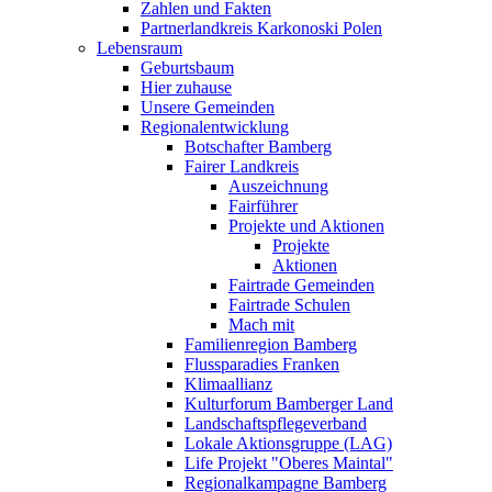
Zahlen und Fakten
Partnerlandkreis Karkonoski Polen
Lebensraum
Geburtsbaum
Hier zuhause
Unsere Gemeinden
Regionalentwicklung
Botschafter Bamberg
Fairer Landkreis
Auszeichnung
Fairführer
Projekte und Aktionen
Projekte
Aktionen
Fairtrade Gemeinden
Fairtrade Schulen
Mach mit
Familienregion Bamberg
Flussparadies Franken
Klimaallianz
Kulturforum Bamberger Land
Landschaftspflegeverband
Lokale Aktionsgruppe (LAG)
Life Projekt "Oberes Maintal"
Regionalkampagne Bamberg