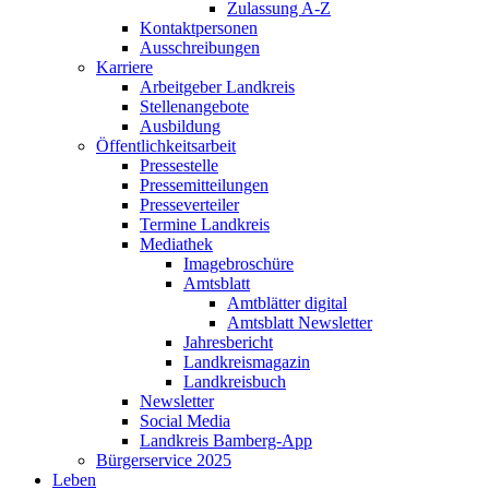
Zulassung A-Z
Kontaktpersonen
Ausschreibungen
Karriere
Arbeitgeber Landkreis
Stellenangebote
Ausbildung
Öffentlichkeitsarbeit
Pressestelle
Pressemitteilungen
Presseverteiler
Termine Landkreis
Mediathek
Imagebroschüre
Amtsblatt
Amtblätter digital
Amtsblatt Newsletter
Jahresbericht
Landkreismagazin
Landkreisbuch
Newsletter
Social Media
Landkreis Bamberg-App
Bürgerservice 2025
Leben