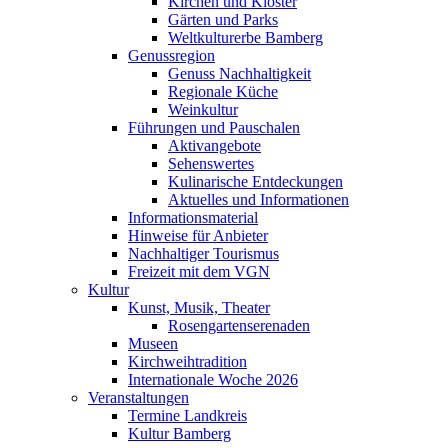
Kirchen und Klöster
Gärten und Parks
Weltkulturerbe Bamberg
Genussregion
Genuss Nachhaltigkeit
Regionale Küche
Weinkultur
Führungen und Pauschalen
Aktivangebote
Sehenswertes
Kulinarische Entdeckungen
Aktuelles und Informationen
Informationsmaterial
Hinweise für Anbieter
Nachhaltiger Tourismus
Freizeit mit dem VGN
Kultur
Kunst, Musik, Theater
Rosengartenserenaden
Museen
Kirchweihtradition
Internationale Woche 2026
Veranstaltungen
Termine Landkreis
Kultur Bamberg