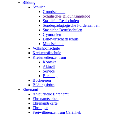
Bildung
Schulen
Grundschulen
Schulisches Bildungsangebot
Staatliche Realschulen
Sonderpädagogische Förderzentren
Staatliche Berufsschulen
Gymnasien
Landwirtschaftsschule
Mittelschulen
Volkshochschule
Kreismusikschule
Kreismedienzentrum
Kontakt
Aktuell
Service
Beratung
Büchereien
Bildungsbüro
Ehrenamt
Anlaufstelle Ehrenamt
Ehrenamtsarbeit
Ehrenamtskarte
Ehrungen
Freiwilligenzentrum CariThek