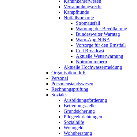
Kaminkehrerwesen
Versammlungsrecht
Kampfhunde
Notfallvorsorge
Stromausfall
Warnung der Bevölkerung
Bundesweiter Warntag
Warn-App NINA
Vorsorge für den Ernstfall
Cell Broadcast
Aktuelle Wetterwarnung
Notrufnummern
Aktuelle Hochwassermeldung
Organisation, IuK
Personal
Personenstandswesen
Rechnungsprüfung
Soziales
Ausbildungsförderung
Betreuungsstelle
Grundsicherung
Pflegeeinrichtungen
Sozialhilfe
Wohngeld
Wohnberatung