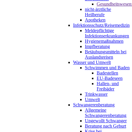
Gesundheitswesen
nicht-ärztliche
Heilberufe
Apotheken
Infektionsschutz/Reisemedizin
Meldepflichtige
Infektionserkrankungen
Hygienemaßnahmen
Impfberatung
Betäubungsmitteln bei
Auslandsreisen
Wasser und Umwelt
Schwimmen und Baden
Badestellen
EU-Badeseen
Hallen- und
Freibäder
Trinkwasser
Umwelt
Schwangerenberatung
Allgemeine
Schwangerenberatung
Ungewollt Schwanger
Beratung nach Geburt
Krise bei