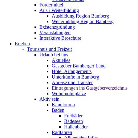
Fördermittel
Aus-/ Weiterbildung
Ausbildung Region Bamberg
Weiterbildung Region Bamberg
Existenzgründung
Veranstaltungen
Interaktive Broschüre
Erleben
Tourismus und Freizeit
Urlaub bei uns
Aktuelles
Gastgeber Bamberger Land
Hotel-Arrangements
Unterkünfte in Bamberg
Anreise und Transfer
Eintragungen ins Gastgeberverzeichnis
Wohnmobilplätze
Aktiv sein
Kanutouren
Baden
Freibäder
Badeseen
Hallenbäder
Radfahren
Allgemeine Infos