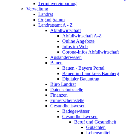
Terminvereinbarung
Verwaltung
Landrat
Organigramm
Landratsamt A - Z
Abfallwirtschaft
Abfallwirtschaft A-Z
Online Angebote
Infos im Web
Corona-Infos Abfallwirtschaft
Ausländerwesen
Bauen
Bauen - Bayern Portal
Bauen im Landkreis Bamberg
Digitaler Bauantrag
Büro Landrat
Datenschutzstelle
Finanzen
Führerscheinstelle
Gesundheitswesen
Badegewässer
Gesundheitswesen
Beruf und Gesundheit
Gutachten
Lebensmittel