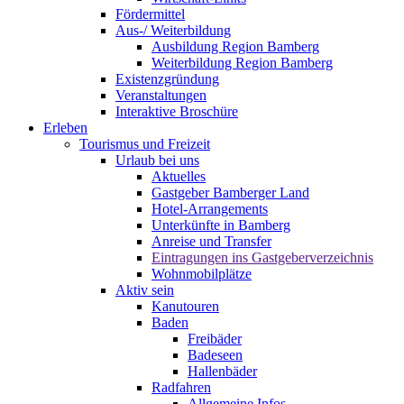
Fördermittel
Aus-/ Weiterbildung
Ausbildung Region Bamberg
Weiterbildung Region Bamberg
Existenzgründung
Veranstaltungen
Interaktive Broschüre
Erleben
Tourismus und Freizeit
Urlaub bei uns
Aktuelles
Gastgeber Bamberger Land
Hotel-Arrangements
Unterkünfte in Bamberg
Anreise und Transfer
Eintragungen ins Gastgeberverzeichnis
Wohnmobilplätze
Aktiv sein
Kanutouren
Baden
Freibäder
Badeseen
Hallenbäder
Radfahren
Allgemeine Infos