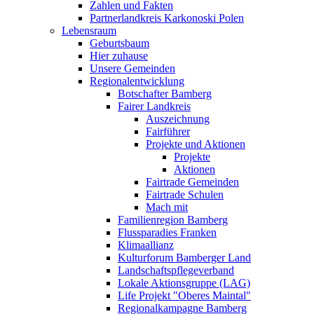
Zahlen und Fakten
Partnerlandkreis Karkonoski Polen
Lebensraum
Geburtsbaum
Hier zuhause
Unsere Gemeinden
Regionalentwicklung
Botschafter Bamberg
Fairer Landkreis
Auszeichnung
Fairführer
Projekte und Aktionen
Projekte
Aktionen
Fairtrade Gemeinden
Fairtrade Schulen
Mach mit
Familienregion Bamberg
Flussparadies Franken
Klimaallianz
Kulturforum Bamberger Land
Landschaftspflegeverband
Lokale Aktionsgruppe (LAG)
Life Projekt "Oberes Maintal"
Regionalkampagne Bamberg