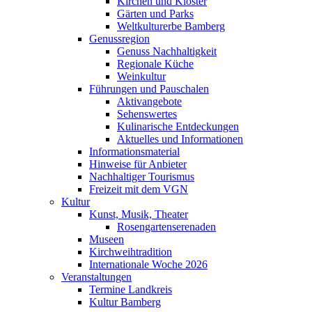
Kirchen und Klöster
Gärten und Parks
Weltkulturerbe Bamberg
Genussregion
Genuss Nachhaltigkeit
Regionale Küche
Weinkultur
Führungen und Pauschalen
Aktivangebote
Sehenswertes
Kulinarische Entdeckungen
Aktuelles und Informationen
Informationsmaterial
Hinweise für Anbieter
Nachhaltiger Tourismus
Freizeit mit dem VGN
Kultur
Kunst, Musik, Theater
Rosengartenserenaden
Museen
Kirchweihtradition
Internationale Woche 2026
Veranstaltungen
Termine Landkreis
Kultur Bamberg