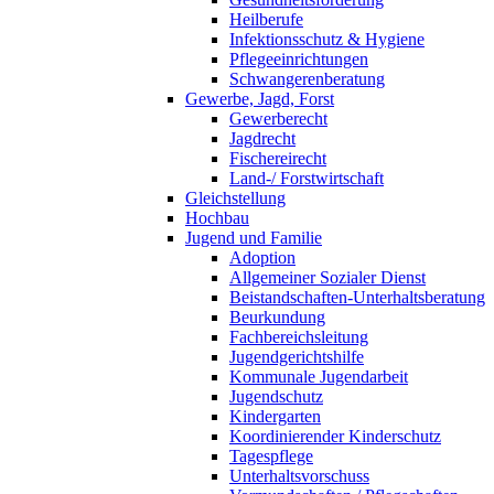
Heilberufe
Infektionsschutz & Hygiene
Pflegeeinrichtungen
Schwangerenberatung
Gewerbe, Jagd, Forst
Gewerberecht
Jagdrecht
Fischereirecht
Land-/ Forstwirtschaft
Gleichstellung
Hochbau
Jugend und Familie
Adoption
Allgemeiner Sozialer Dienst
Beistandschaften-Unterhaltsberatung
Beurkundung
Fachbereichsleitung
Jugendgerichtshilfe
Kommunale Jugendarbeit
Jugendschutz
Kindergarten
Koordinierender Kinderschutz
Tagespflege
Unterhaltsvorschuss