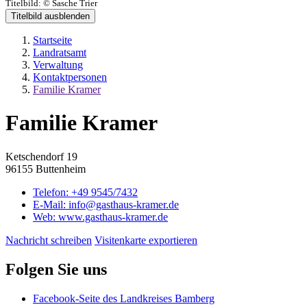
Titelbild:
© Sasche Trier
Titelbild ausblenden
Startseite
Landratsamt
Verwaltung
Kontaktpersonen
Familie Kramer
Familie Kramer
Ketschendorf 19
96155 Buttenheim
Telefon:
+49 9545/7432
E-Mail:
info@gasthaus-kramer.de
Web:
www.gasthaus-kramer.de
Nachricht schreiben
Visitenkarte exportieren
Folgen Sie uns
Facebook-Seite des Landkreises Bamberg