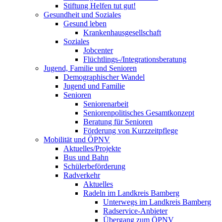
Stiftung Helfen tut gut!
Gesundheit und Soziales
Gesund leben
Krankenhausgesellschaft
Soziales
Jobcenter
Flüchtlings-/Integrationsberatung
Jugend, Familie und Senioren
Demographischer Wandel
Jugend und Familie
Senioren
Seniorenarbeit
Seniorenpolitisches Gesamtkonzept
Beratung für Senioren
Förderung von Kurzzeitpflege
Mobilität und ÖPNV
Aktuelles/Projekte
Bus und Bahn
Schülerbeförderung
Radverkehr
Aktuelles
Radeln im Landkreis Bamberg
Unterwegs im Landkreis Bamberg
Radservice-Anbieter
Übergang zum ÖPNV