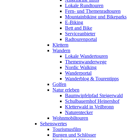
Lokale Rundtouren
Fern- und Themenradtouren
Mountainbiking und Bikeparks
E-Biking
Bett and Bike
Serviceanbieter
Radtourenportal
Klettern
Wandern
Lokale Wandertouren
Themenwanderwege
Nordic Walking
Wanderportal
Wanderblog & Tourentipps
Golfen
Natur erleben
Baumwipfelpfad Steigerwald
Schulbauernhof Heinershof
Kletterwald in Veilbronn
Naturentecker
Wohnmobiltouren
Sehenswertes
Tourismusfilm
Burgen und Schlösser