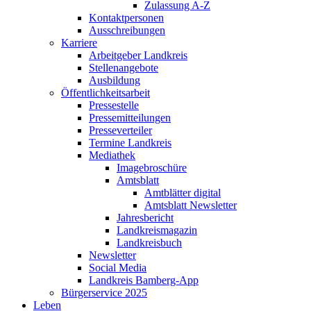
Zulassung A-Z
Kontaktpersonen
Ausschreibungen
Karriere
Arbeitgeber Landkreis
Stellenangebote
Ausbildung
Öffentlichkeitsarbeit
Pressestelle
Pressemitteilungen
Presseverteiler
Termine Landkreis
Mediathek
Imagebroschüre
Amtsblatt
Amtblätter digital
Amtsblatt Newsletter
Jahresbericht
Landkreismagazin
Landkreisbuch
Newsletter
Social Media
Landkreis Bamberg-App
Bürgerservice 2025
Leben