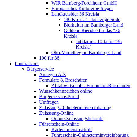
WIR Bamberg-Forchheim GmbH
Europäisches Kulturerbe-Siegel
Landkreisbier 36 Kreisla
"36 Kreisla" - bisherige Sude
Bierkultur im Bamberger Land
Goldene Bieridee für das "36
Kreisla"
Jubiläum - 10 Jahre "36
Kreisla"
Öko-Modellregion Bamberger Land
100 für 36
Landratsamt
Bürgerservice
Anliegen A-Z
Formulare & Broschüren
Abfallwirtschaft - Formulare-Broschüren
Wunschkennzeichen online
Bürgerservice-Portal
Umfragen
Zulassung-Onlineterminvereinbarung
Zulassung-Online
Online-Zulassungsbehörde
Führerschein-Online
Karteikartenabschrift
Führerschein-Onlineterminvereinbarung