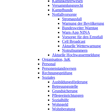
Kaminkehrerwesen
Versammlungsrecht
Kampfhunde
Notfallvorsorge
Stromausfall
Warnung der Bevölkerung
Bundesweiter Warntag
Warn-App NINA
Vorsorge für den Ernstfall
Cell Broadcast
Aktuelle Wetterwarnung
Notrufnummern
Aktuelle Hochwassermeldung
Organisation, IuK
Personal
Personenstandswesen
Rechnungsprüfung
Soziales
Ausbildungsförderung
Betreuungsstelle
Grundsicherung
Pflegeeinrichtungen
Sozialhilfe
Wohngeld
Wohnberatung