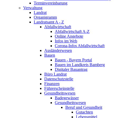
Terminvereinbarung
Verwaltung
Landrat
Organigramm
Landratsamt A - Z
Abfallwirtschaft
Abfallwirtschaft A-Z
Online Angebote
Infos im Web
Corona-Infos Abfallwirtschaft
Ausländerwesen
Bauen
Bauen - Bayern Portal
Bauen im Landkreis Bamberg
Digitaler Bauantrag
Büro Landrat
Datenschutzstelle
Finanzen
Führerscheinstelle
Gesundheitswesen
Badegewässer
Gesundheitswesen
Beruf und Gesundheit
Gutachten
Lebensmittel