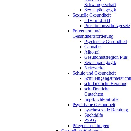
Schwangerschaft
Sexualpädagogik
Sexuelle Gesundheit
HIV- und STI
Prostitutionsschutzgesetz
Prävention und
Gesundheitsförderung
Psychische Gesundheit
Cannabis
Alkohol
Gesundheitsregion Plus
Sexualpädagogik
Netzwerke
Schule und Gesundheit
Schuleingangsuntersuch
schulärztliche Beratung
schulärztliche
Gutachten
Impfbuchkontrolle
Psychische Gesundheit
pyschosoziale Beratung
Suchthilfe
PSAG
Pflegeeinrichtungen
Gesundheitsförderung