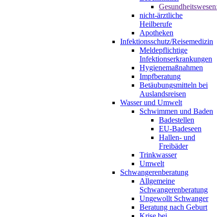
Gesundheitswesen
nicht-ärztliche
Heilberufe
Apotheken
Infektionsschutz/Reisemedizin
Meldepflichtige
Infektionserkrankungen
Hygienemaßnahmen
Impfberatung
Betäubungsmitteln bei
Auslandsreisen
Wasser und Umwelt
Schwimmen und Baden
Badestellen
EU-Badeseen
Hallen- und
Freibäder
Trinkwasser
Umwelt
Schwangerenberatung
Allgemeine
Schwangerenberatung
Ungewollt Schwanger
Beratung nach Geburt
Krise bei