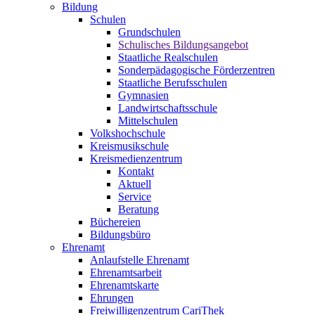
Bildung
Schulen
Grundschulen
Schulisches Bildungsangebot
Staatliche Realschulen
Sonderpädagogische Förderzentren
Staatliche Berufsschulen
Gymnasien
Landwirtschaftsschule
Mittelschulen
Volkshochschule
Kreismusikschule
Kreismedienzentrum
Kontakt
Aktuell
Service
Beratung
Büchereien
Bildungsbüro
Ehrenamt
Anlaufstelle Ehrenamt
Ehrenamtsarbeit
Ehrenamtskarte
Ehrungen
Freiwilligenzentrum CariThek