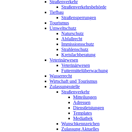
Straßenverkehr
Straßenverkehrsbehörde
Tiefbau
Straßensperrungen
Tourismus
Umweltschutz
Naturschutz
Abfallrecht
Immissionsschutz
Strahlenschutz
Kreisfachberatung
Veterinärwesen
Veterinärwesen
Futtermittelüberwachung
Wasserrecht
Wirtschaft und Tourismus
Zulassungsstelle
Straßenverkehr
Mitteilungen
Adressen
Dienstleistungen
Templates
Mediathek
Wunschkennzeichen
Zulassung Aktuelles