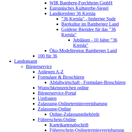
WIR Bamberg-Forchheim GmbH
Europäisches Kulturerbe-Siegel
Landkreisbier 36 Kreisla
"36 Kreisla" - bisherige Sude
Bierkultur im Bamberger Land
Goldene Bieridee für das "36
Kreisla"
Jubiläum - 10 Jahre "36
Kreisla"
Öko-Modellregion Bamberger Land
100 für 36
Landratsamt
Bürgerservice
Anliegen A-Z
Formulare & Broschüren
Abfallwirtschaft - Formulare-Broschüren
Wunschkennzeichen online
Bürgerservice-Portal
Umfragen
Zulassung-Onlineterminvereinbarung
Zulassung-Online
Online-Zulassungsbehörde
Führerschein-Online
Karteikartenabschrift
Führerschein-Onlineterminvereinbarung