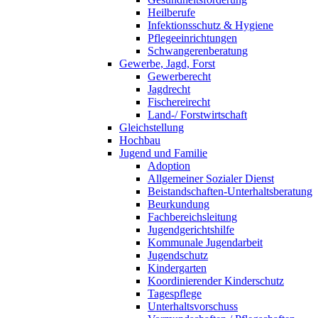
Heilberufe
Infektionsschutz & Hygiene
Pflegeeinrichtungen
Schwangerenberatung
Gewerbe, Jagd, Forst
Gewerberecht
Jagdrecht
Fischereirecht
Land-/ Forstwirtschaft
Gleichstellung
Hochbau
Jugend und Familie
Adoption
Allgemeiner Sozialer Dienst
Beistandschaften-Unterhaltsberatung
Beurkundung
Fachbereichsleitung
Jugendgerichtshilfe
Kommunale Jugendarbeit
Jugendschutz
Kindergarten
Koordinierender Kinderschutz
Tagespflege
Unterhaltsvorschuss