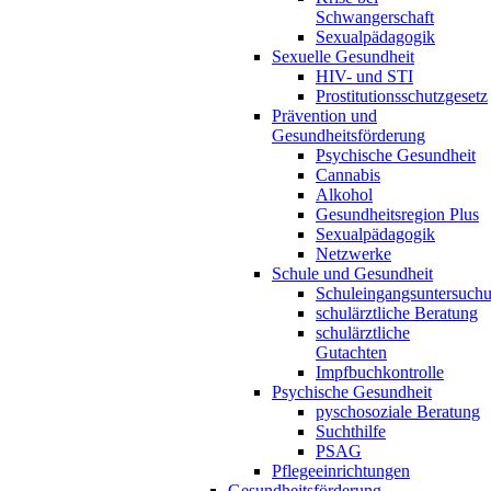
Schwangerschaft
Sexualpädagogik
Sexuelle Gesundheit
HIV- und STI
Prostitutionsschutzgesetz
Prävention und
Gesundheitsförderung
Psychische Gesundheit
Cannabis
Alkohol
Gesundheitsregion Plus
Sexualpädagogik
Netzwerke
Schule und Gesundheit
Schuleingangsuntersuch
schulärztliche Beratung
schulärztliche
Gutachten
Impfbuchkontrolle
Psychische Gesundheit
pyschosoziale Beratung
Suchthilfe
PSAG
Pflegeeinrichtungen
Gesundheitsförderung