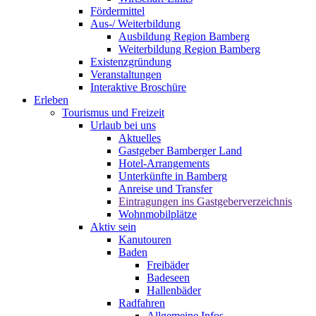
Fördermittel
Aus-/ Weiterbildung
Ausbildung Region Bamberg
Weiterbildung Region Bamberg
Existenzgründung
Veranstaltungen
Interaktive Broschüre
Erleben
Tourismus und Freizeit
Urlaub bei uns
Aktuelles
Gastgeber Bamberger Land
Hotel-Arrangements
Unterkünfte in Bamberg
Anreise und Transfer
Eintragungen ins Gastgeberverzeichnis
Wohnmobilplätze
Aktiv sein
Kanutouren
Baden
Freibäder
Badeseen
Hallenbäder
Radfahren
Allgemeine Infos