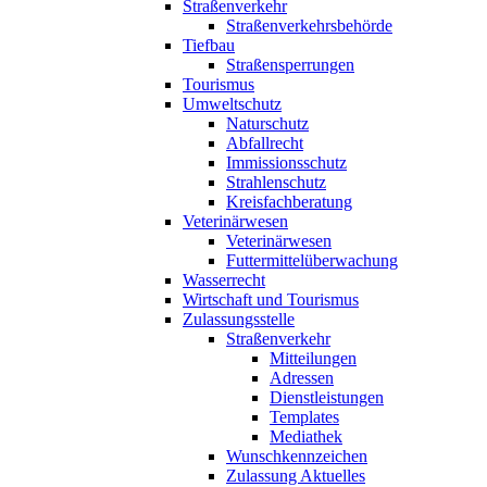
Straßenverkehr
Straßenverkehrsbehörde
Tiefbau
Straßensperrungen
Tourismus
Umweltschutz
Naturschutz
Abfallrecht
Immissionsschutz
Strahlenschutz
Kreisfachberatung
Veterinärwesen
Veterinärwesen
Futtermittelüberwachung
Wasserrecht
Wirtschaft und Tourismus
Zulassungsstelle
Straßenverkehr
Mitteilungen
Adressen
Dienstleistungen
Templates
Mediathek
Wunschkennzeichen
Zulassung Aktuelles