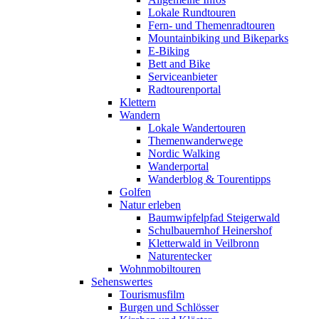
Lokale Rundtouren
Fern- und Themenradtouren
Mountainbiking und Bikeparks
E-Biking
Bett and Bike
Serviceanbieter
Radtourenportal
Klettern
Wandern
Lokale Wandertouren
Themenwanderwege
Nordic Walking
Wanderportal
Wanderblog & Tourentipps
Golfen
Natur erleben
Baumwipfelpfad Steigerwald
Schulbauernhof Heinershof
Kletterwald in Veilbronn
Naturentecker
Wohnmobiltouren
Sehenswertes
Tourismusfilm
Burgen und Schlösser