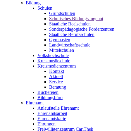
Bildung
Schulen
Grundschulen
Schulisches Bildungsangebot
Staatliche Realschulen
Sonderpädagogische Förderzentren
Staatliche Berufsschulen
Gymnasien
Landwirtschaftsschule
Mittelschulen
Volkshochschule
Kreismusikschule
Kreismedienzentrum
Kontakt
Aktuell
Service
Beratung
Büchereien
Bildungsbüro
Ehrenamt
Anlaufstelle Ehrenamt
Ehrenamtsarbeit
Ehrenamtskarte
Ehrungen
Freiwilligenzentrum CariThek