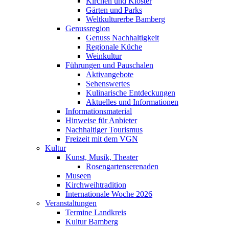
Kirchen und Klöster
Gärten und Parks
Weltkulturerbe Bamberg
Genussregion
Genuss Nachhaltigkeit
Regionale Küche
Weinkultur
Führungen und Pauschalen
Aktivangebote
Sehenswertes
Kulinarische Entdeckungen
Aktuelles und Informationen
Informationsmaterial
Hinweise für Anbieter
Nachhaltiger Tourismus
Freizeit mit dem VGN
Kultur
Kunst, Musik, Theater
Rosengartenserenaden
Museen
Kirchweihtradition
Internationale Woche 2026
Veranstaltungen
Termine Landkreis
Kultur Bamberg