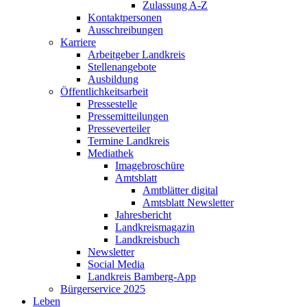
Zulassung A-Z
Kontaktpersonen
Ausschreibungen
Karriere
Arbeitgeber Landkreis
Stellenangebote
Ausbildung
Öffentlichkeitsarbeit
Pressestelle
Pressemitteilungen
Presseverteiler
Termine Landkreis
Mediathek
Imagebroschüre
Amtsblatt
Amtblätter digital
Amtsblatt Newsletter
Jahresbericht
Landkreismagazin
Landkreisbuch
Newsletter
Social Media
Landkreis Bamberg-App
Bürgerservice 2025
Leben