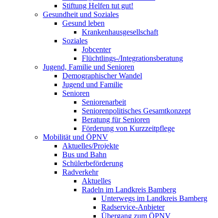
Stiftung Helfen tut gut!
Gesundheit und Soziales
Gesund leben
Krankenhausgesellschaft
Soziales
Jobcenter
Flüchtlings-/Integrationsberatung
Jugend, Familie und Senioren
Demographischer Wandel
Jugend und Familie
Senioren
Seniorenarbeit
Seniorenpolitisches Gesamtkonzept
Beratung für Senioren
Förderung von Kurzzeitpflege
Mobilität und ÖPNV
Aktuelles/Projekte
Bus und Bahn
Schülerbeförderung
Radverkehr
Aktuelles
Radeln im Landkreis Bamberg
Unterwegs im Landkreis Bamberg
Radservice-Anbieter
Übergang zum ÖPNV