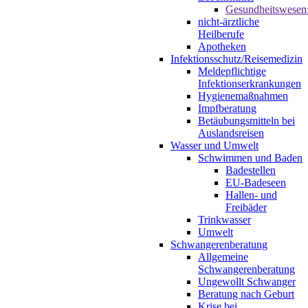
Gesundheitswesen
nicht-ärztliche
Heilberufe
Apotheken
Infektionsschutz/Reisemedizin
Meldepflichtige
Infektionserkrankungen
Hygienemaßnahmen
Impfberatung
Betäubungsmitteln bei
Auslandsreisen
Wasser und Umwelt
Schwimmen und Baden
Badestellen
EU-Badeseen
Hallen- und
Freibäder
Trinkwasser
Umwelt
Schwangerenberatung
Allgemeine
Schwangerenberatung
Ungewollt Schwanger
Beratung nach Geburt
Krise bei