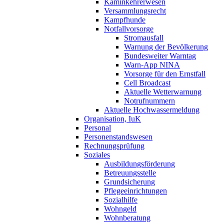
Kaminkehrerwesen
Versammlungsrecht
Kampfhunde
Notfallvorsorge
Stromausfall
Warnung der Bevölkerung
Bundesweiter Warntag
Warn-App NINA
Vorsorge für den Ernstfall
Cell Broadcast
Aktuelle Wetterwarnung
Notrufnummern
Aktuelle Hochwassermeldung
Organisation, IuK
Personal
Personenstandswesen
Rechnungsprüfung
Soziales
Ausbildungsförderung
Betreuungsstelle
Grundsicherung
Pflegeeinrichtungen
Sozialhilfe
Wohngeld
Wohnberatung