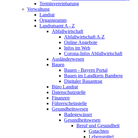
Terminvereinbarung
Verwaltung
Landrat
Organigramm
Landratsamt A - Z
Abfallwirtschaft
Abfallwirtschaft A-Z
Online Angebote
Infos im Web
Corona-Infos Abfallwirtschaft
Ausländerwesen
Bauen
Bauen - Bayern Portal
Bauen im Landkreis Bamberg
Digitaler Bauantrag
Büro Landrat
Datenschutzstelle
Finanzen
Führerscheinstelle
Gesundheitswesen
Badegewässer
Gesundheitswesen
Beruf und Gesundheit
Gutachten
Lebensmittel