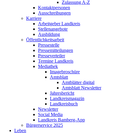
Zulassung A-Z
Kontaktpersonen
Ausschreibungen
Karriere
Arbeitgeber Landkreis
Stellenangebote
Ausbildung
Öffentlichkeitsarbeit
Pressestelle
Pressemitteilungen
Presseverteiler
Termine Landkreis
Mediathek
Imagebroschüre
Amtsblatt
Amtblätter digital
Amtsblatt Newsletter
Jahresbericht
Landkreismagazin
Landkreisbuch
Newsletter
Social Media
Landkreis Bamberg-App
Bürgerservice 2025
Leben