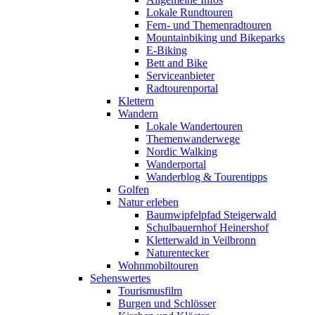
Lokale Rundtouren
Fern- und Themenradtouren
Mountainbiking und Bikeparks
E-Biking
Bett and Bike
Serviceanbieter
Radtourenportal
Klettern
Wandern
Lokale Wandertouren
Themenwanderwege
Nordic Walking
Wanderportal
Wanderblog & Tourentipps
Golfen
Natur erleben
Baumwipfelpfad Steigerwald
Schulbauernhof Heinershof
Kletterwald in Veilbronn
Naturentecker
Wohnmobiltouren
Sehenswertes
Tourismusfilm
Burgen und Schlösser