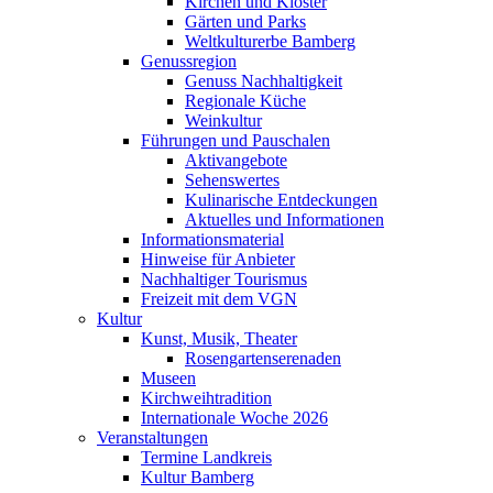
Kirchen und Klöster
Gärten und Parks
Weltkulturerbe Bamberg
Genussregion
Genuss Nachhaltigkeit
Regionale Küche
Weinkultur
Führungen und Pauschalen
Aktivangebote
Sehenswertes
Kulinarische Entdeckungen
Aktuelles und Informationen
Informationsmaterial
Hinweise für Anbieter
Nachhaltiger Tourismus
Freizeit mit dem VGN
Kultur
Kunst, Musik, Theater
Rosengartenserenaden
Museen
Kirchweihtradition
Internationale Woche 2026
Veranstaltungen
Termine Landkreis
Kultur Bamberg