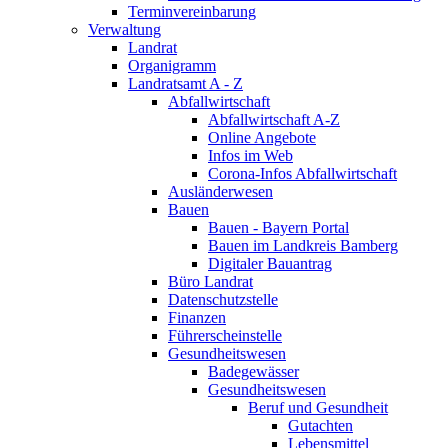
Terminvereinbarung
Verwaltung
Landrat
Organigramm
Landratsamt A - Z
Abfallwirtschaft
Abfallwirtschaft A-Z
Online Angebote
Infos im Web
Corona-Infos Abfallwirtschaft
Ausländerwesen
Bauen
Bauen - Bayern Portal
Bauen im Landkreis Bamberg
Digitaler Bauantrag
Büro Landrat
Datenschutzstelle
Finanzen
Führerscheinstelle
Gesundheitswesen
Badegewässer
Gesundheitswesen
Beruf und Gesundheit
Gutachten
Lebensmittel