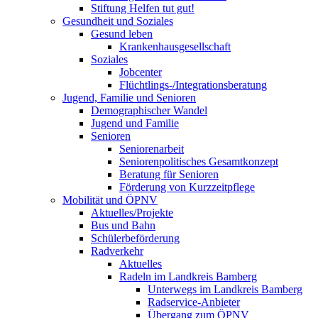
Stiftung Helfen tut gut!
Gesundheit und Soziales
Gesund leben
Krankenhausgesellschaft
Soziales
Jobcenter
Flüchtlings-/Integrationsberatung
Jugend, Familie und Senioren
Demographischer Wandel
Jugend und Familie
Senioren
Seniorenarbeit
Seniorenpolitisches Gesamtkonzept
Beratung für Senioren
Förderung von Kurzzeitpflege
Mobilität und ÖPNV
Aktuelles/Projekte
Bus und Bahn
Schülerbeförderung
Radverkehr
Aktuelles
Radeln im Landkreis Bamberg
Unterwegs im Landkreis Bamberg
Radservice-Anbieter
Übergang zum ÖPNV