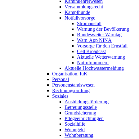
Kaminkehrerwesen
Versammlungsrecht
Kampfhunde
Notfallvorsorge
Stromausfall
Warnung der Bevölkerung
Bundesweiter Warntag
Warn-App NINA
Vorsorge für den Ernstfall
Cell Broadcast
Aktuelle Wetterwarnung
Notrufnummern
Aktuelle Hochwassermeldung
Organisation, IuK
Personal
Personenstandswesen
Rechnungsprüfung
Soziales
Ausbildungsförderung
Betreuungsstelle
Grundsicherung
Pflegeeinrichtungen
Sozialhilfe
Wohngeld
Wohnberatung