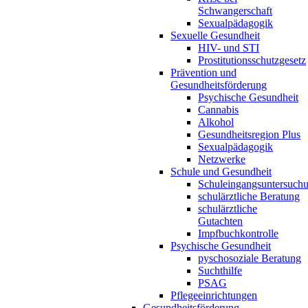
Schwangerschaft
Sexualpädagogik
Sexuelle Gesundheit
HIV- und STI
Prostitutionsschutzgesetz
Prävention und
Gesundheitsförderung
Psychische Gesundheit
Cannabis
Alkohol
Gesundheitsregion Plus
Sexualpädagogik
Netzwerke
Schule und Gesundheit
Schuleingangsuntersuch
schulärztliche Beratung
schulärztliche
Gutachten
Impfbuchkontrolle
Psychische Gesundheit
pyschosoziale Beratung
Suchthilfe
PSAG
Pflegeeinrichtungen
Gesundheitsförderung