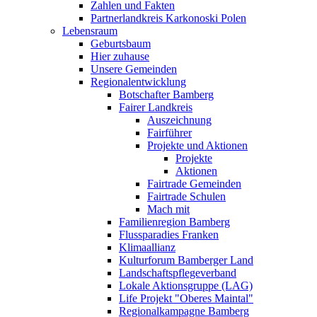
Zahlen und Fakten
Partnerlandkreis Karkonoski Polen
Lebensraum
Geburtsbaum
Hier zuhause
Unsere Gemeinden
Regionalentwicklung
Botschafter Bamberg
Fairer Landkreis
Auszeichnung
Fairführer
Projekte und Aktionen
Projekte
Aktionen
Fairtrade Gemeinden
Fairtrade Schulen
Mach mit
Familienregion Bamberg
Flussparadies Franken
Klimaallianz
Kulturforum Bamberger Land
Landschaftspflegeverband
Lokale Aktionsgruppe (LAG)
Life Projekt "Oberes Maintal"
Regionalkampagne Bamberg