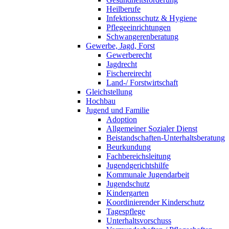
Heilberufe
Infektionsschutz & Hygiene
Pflegeeinrichtungen
Schwangerenberatung
Gewerbe, Jagd, Forst
Gewerberecht
Jagdrecht
Fischereirecht
Land-/ Forstwirtschaft
Gleichstellung
Hochbau
Jugend und Familie
Adoption
Allgemeiner Sozialer Dienst
Beistandschaften-Unterhaltsberatung
Beurkundung
Fachbereichsleitung
Jugendgerichtshilfe
Kommunale Jugendarbeit
Jugendschutz
Kindergarten
Koordinierender Kinderschutz
Tagespflege
Unterhaltsvorschuss