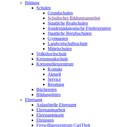
Bildung
Schulen
Grundschulen
Schulisches Bildungsangebot
Staatliche Realschulen
Sonderpädagogische Förderzentren
Staatliche Berufsschulen
Gymnasien
Landwirtschaftsschule
Mittelschulen
Volkshochschule
Kreismusikschule
Kreismedienzentrum
Kontakt
Aktuell
Service
Beratung
Büchereien
Bildungsbüro
Ehrenamt
Anlaufstelle Ehrenamt
Ehrenamtsarbeit
Ehrenamtskarte
Ehrungen
Freiwilligenzentrum CariThek