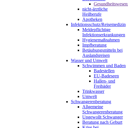
Gesundheitswesen
nicht-ärztliche
Heilberufe
Apotheken
Infektionsschutz/Reisemedizin
Meldepflichtige
Infektionserkrankungen
Hygienemaßnahmen
Impfberatung
Betäubungsmitteln bei
Auslandsreisen
Wasser und Umwelt
Schwimmen und Baden
Badestellen
EU-Badeseen
Hallen- und
Freibäder
Trinkwasser
Umwelt
Schwangerenberatung
Allgemeine
Schwangerenberatung
Ungewollt Schwanger
Beratung nach Geburt
Krise bei