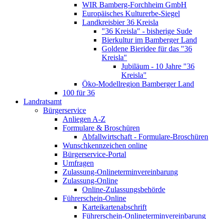
WIR Bamberg-Forchheim GmbH
Europäisches Kulturerbe-Siegel
Landkreisbier 36 Kreisla
"36 Kreisla" - bisherige Sude
Bierkultur im Bamberger Land
Goldene Bieridee für das "36
Kreisla"
Jubiläum - 10 Jahre "36
Kreisla"
Öko-Modellregion Bamberger Land
100 für 36
Landratsamt
Bürgerservice
Anliegen A-Z
Formulare & Broschüren
Abfallwirtschaft - Formulare-Broschüren
Wunschkennzeichen online
Bürgerservice-Portal
Umfragen
Zulassung-Onlineterminvereinbarung
Zulassung-Online
Online-Zulassungsbehörde
Führerschein-Online
Karteikartenabschrift
Führerschein-Onlineterminvereinbarung