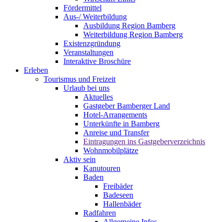
Fördermittel
Aus-/ Weiterbildung
Ausbildung Region Bamberg
Weiterbildung Region Bamberg
Existenzgründung
Veranstaltungen
Interaktive Broschüre
Erleben
Tourismus und Freizeit
Urlaub bei uns
Aktuelles
Gastgeber Bamberger Land
Hotel-Arrangements
Unterkünfte in Bamberg
Anreise und Transfer
Eintragungen ins Gastgeberverzeichnis
Wohnmobilplätze
Aktiv sein
Kanutouren
Baden
Freibäder
Badeseen
Hallenbäder
Radfahren
Allgemeine Infos