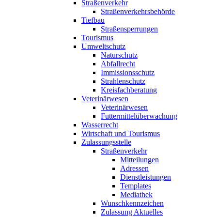
Straßenverkehr
Straßenverkehrsbehörde
Tiefbau
Straßensperrungen
Tourismus
Umweltschutz
Naturschutz
Abfallrecht
Immissionsschutz
Strahlenschutz
Kreisfachberatung
Veterinärwesen
Veterinärwesen
Futtermittelüberwachung
Wasserrecht
Wirtschaft und Tourismus
Zulassungsstelle
Straßenverkehr
Mitteilungen
Adressen
Dienstleistungen
Templates
Mediathek
Wunschkennzeichen
Zulassung Aktuelles