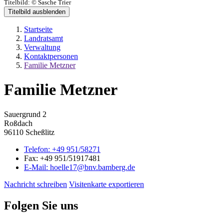
Titelbild:
© Sasche Trier
Titelbild ausblenden
Startseite
Landratsamt
Verwaltung
Kontaktpersonen
Familie Metzner
Familie Metzner
Sauergrund 2
Roßdach
96110 Scheßlitz
Telefon:
+49 951/58271
Fax:
+49 951/51917481
E-Mail:
hoelle17@bnv.bamberg.de
Nachricht schreiben
Visitenkarte exportieren
Folgen Sie uns