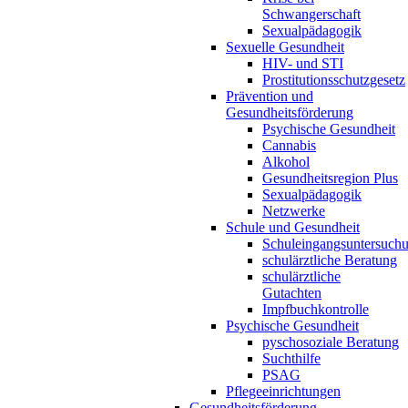
Schwangerschaft
Sexualpädagogik
Sexuelle Gesundheit
HIV- und STI
Prostitutionsschutzgesetz
Prävention und
Gesundheitsförderung
Psychische Gesundheit
Cannabis
Alkohol
Gesundheitsregion Plus
Sexualpädagogik
Netzwerke
Schule und Gesundheit
Schuleingangsuntersuch
schulärztliche Beratung
schulärztliche
Gutachten
Impfbuchkontrolle
Psychische Gesundheit
pyschosoziale Beratung
Suchthilfe
PSAG
Pflegeeinrichtungen
Gesundheitsförderung