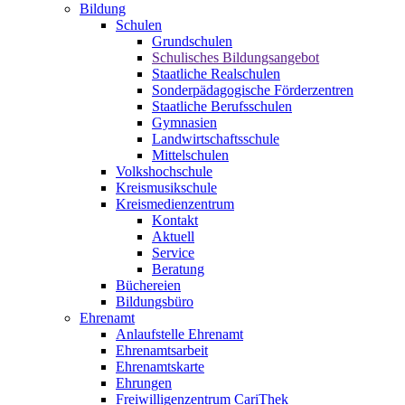
Bildung
Schulen
Grundschulen
Schulisches Bildungsangebot
Staatliche Realschulen
Sonderpädagogische Förderzentren
Staatliche Berufsschulen
Gymnasien
Landwirtschaftsschule
Mittelschulen
Volkshochschule
Kreismusikschule
Kreismedienzentrum
Kontakt
Aktuell
Service
Beratung
Büchereien
Bildungsbüro
Ehrenamt
Anlaufstelle Ehrenamt
Ehrenamtsarbeit
Ehrenamtskarte
Ehrungen
Freiwilligenzentrum CariThek