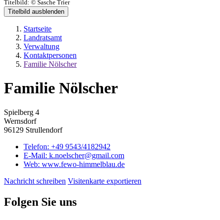
Titelbild:
© Sasche Trier
Titelbild ausblenden
Startseite
Landratsamt
Verwaltung
Kontaktpersonen
Familie Nölscher
Familie Nölscher
Spielberg 4
Wernsdorf
96129 Strullendorf
Telefon:
+49 9543/4182942
E-Mail:
k.noelscher@gmail.com
Web:
www.fewo-himmelblau.de
Nachricht schreiben
Visitenkarte exportieren
Folgen Sie uns