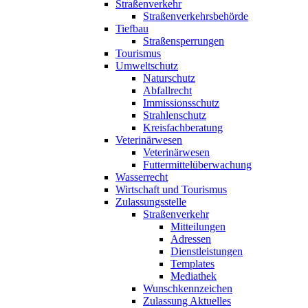
Straßenverkehr
Straßenverkehrsbehörde
Tiefbau
Straßensperrungen
Tourismus
Umweltschutz
Naturschutz
Abfallrecht
Immissionsschutz
Strahlenschutz
Kreisfachberatung
Veterinärwesen
Veterinärwesen
Futtermittelüberwachung
Wasserrecht
Wirtschaft und Tourismus
Zulassungsstelle
Straßenverkehr
Mitteilungen
Adressen
Dienstleistungen
Templates
Mediathek
Wunschkennzeichen
Zulassung Aktuelles