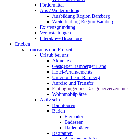
Fördermittel
Aus-/ Weiterbildung
Ausbildung Region Bamberg
Weiterbildung Region Bamberg
Existenzgründung
Veranstaltungen
Interaktive Broschüre
Erleben
Tourismus und Freizeit
Urlaub bei uns
Aktuelles
Gastgeber Bamberger Land
Hotel-Arrangements
Unterkünfte in Bamberg
Anreise und Transfer
Eintragungen ins Gastgeberverzeichnis
Wohnmobilplätze
Aktiv sein
Kanutouren
Baden
Freibäder
Badeseen
Hallenbäder
Radfahren
Allgemeine Infos