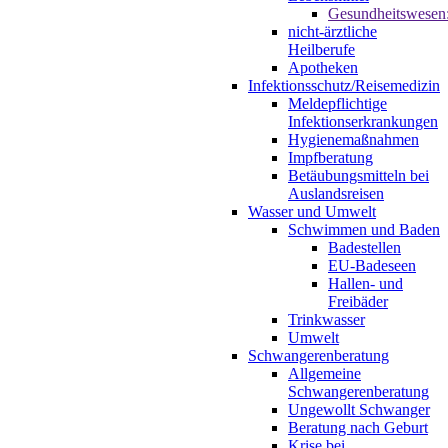
Gesundheitswesen
nicht-ärztliche
Heilberufe
Apotheken
Infektionsschutz/Reisemedizin
Meldepflichtige
Infektionserkrankungen
Hygienemaßnahmen
Impfberatung
Betäubungsmitteln bei
Auslandsreisen
Wasser und Umwelt
Schwimmen und Baden
Badestellen
EU-Badeseen
Hallen- und
Freibäder
Trinkwasser
Umwelt
Schwangerenberatung
Allgemeine
Schwangerenberatung
Ungewollt Schwanger
Beratung nach Geburt
Krise bei