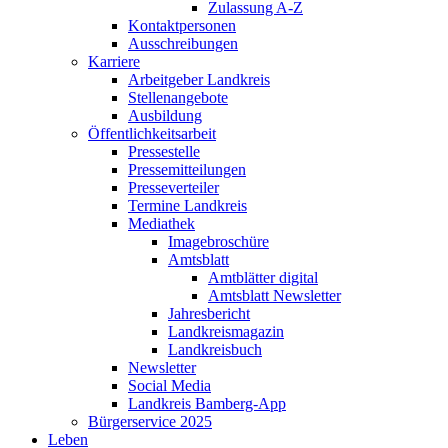
Zulassung A-Z
Kontaktpersonen
Ausschreibungen
Karriere
Arbeitgeber Landkreis
Stellenangebote
Ausbildung
Öffentlichkeitsarbeit
Pressestelle
Pressemitteilungen
Presseverteiler
Termine Landkreis
Mediathek
Imagebroschüre
Amtsblatt
Amtblätter digital
Amtsblatt Newsletter
Jahresbericht
Landkreismagazin
Landkreisbuch
Newsletter
Social Media
Landkreis Bamberg-App
Bürgerservice 2025
Leben