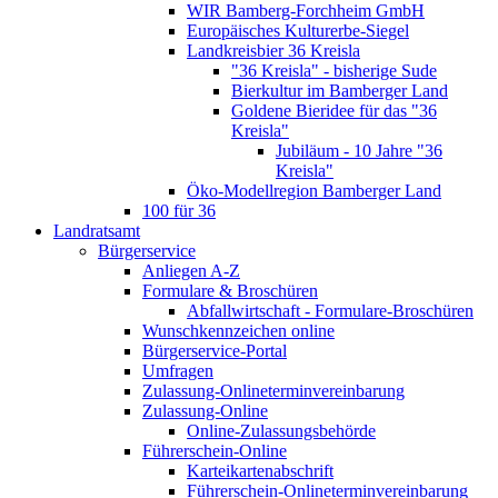
WIR Bamberg-Forchheim GmbH
Europäisches Kulturerbe-Siegel
Landkreisbier 36 Kreisla
"36 Kreisla" - bisherige Sude
Bierkultur im Bamberger Land
Goldene Bieridee für das "36
Kreisla"
Jubiläum - 10 Jahre "36
Kreisla"
Öko-Modellregion Bamberger Land
100 für 36
Landratsamt
Bürgerservice
Anliegen A-Z
Formulare & Broschüren
Abfallwirtschaft - Formulare-Broschüren
Wunschkennzeichen online
Bürgerservice-Portal
Umfragen
Zulassung-Onlineterminvereinbarung
Zulassung-Online
Online-Zulassungsbehörde
Führerschein-Online
Karteikartenabschrift
Führerschein-Onlineterminvereinbarung