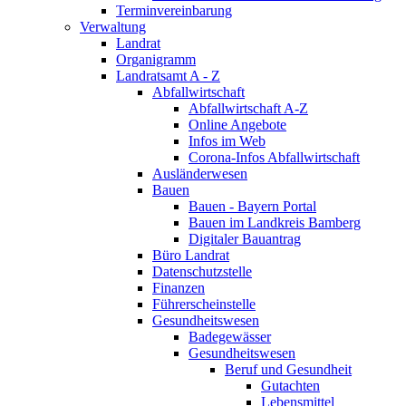
Terminvereinbarung
Verwaltung
Landrat
Organigramm
Landratsamt A - Z
Abfallwirtschaft
Abfallwirtschaft A-Z
Online Angebote
Infos im Web
Corona-Infos Abfallwirtschaft
Ausländerwesen
Bauen
Bauen - Bayern Portal
Bauen im Landkreis Bamberg
Digitaler Bauantrag
Büro Landrat
Datenschutzstelle
Finanzen
Führerscheinstelle
Gesundheitswesen
Badegewässer
Gesundheitswesen
Beruf und Gesundheit
Gutachten
Lebensmittel