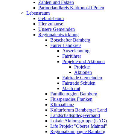
Zahlen und Fakten
Partnerlandkreis Karkonoski Polen
Lebensraum
Geburtsbaum
Hier zuhause
Unsere Gemeinden
Regionalentwicklung
Botschafter Bamberg
Fairer Landkreis
Auszeichnung
Fairführer
Projekte und Aktionen
Projekte
Aktionen
Fairtrade Gemeinden
Fairtrade Schulen
Mach mit
Familienregion Bamberg
Flussparadies Franken
Klimaallianz
Kulturforum Bamberger Land
Landschaftspflegeverband
Lokale Aktionsgruppe (LAG)
Life Projekt "Oberes Maintal"
Regionalkampagne Bamberg