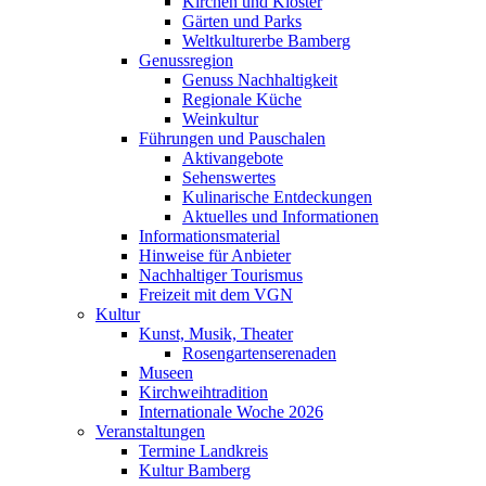
Kirchen und Klöster
Gärten und Parks
Weltkulturerbe Bamberg
Genussregion
Genuss Nachhaltigkeit
Regionale Küche
Weinkultur
Führungen und Pauschalen
Aktivangebote
Sehenswertes
Kulinarische Entdeckungen
Aktuelles und Informationen
Informationsmaterial
Hinweise für Anbieter
Nachhaltiger Tourismus
Freizeit mit dem VGN
Kultur
Kunst, Musik, Theater
Rosengartenserenaden
Museen
Kirchweihtradition
Internationale Woche 2026
Veranstaltungen
Termine Landkreis
Kultur Bamberg