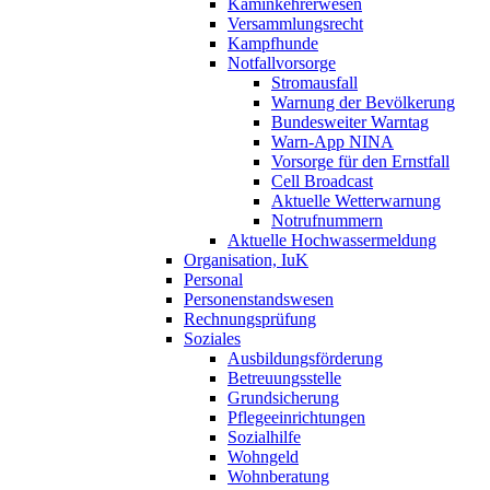
Kaminkehrerwesen
Versammlungsrecht
Kampfhunde
Notfallvorsorge
Stromausfall
Warnung der Bevölkerung
Bundesweiter Warntag
Warn-App NINA
Vorsorge für den Ernstfall
Cell Broadcast
Aktuelle Wetterwarnung
Notrufnummern
Aktuelle Hochwassermeldung
Organisation, IuK
Personal
Personenstandswesen
Rechnungsprüfung
Soziales
Ausbildungsförderung
Betreuungsstelle
Grundsicherung
Pflegeeinrichtungen
Sozialhilfe
Wohngeld
Wohnberatung