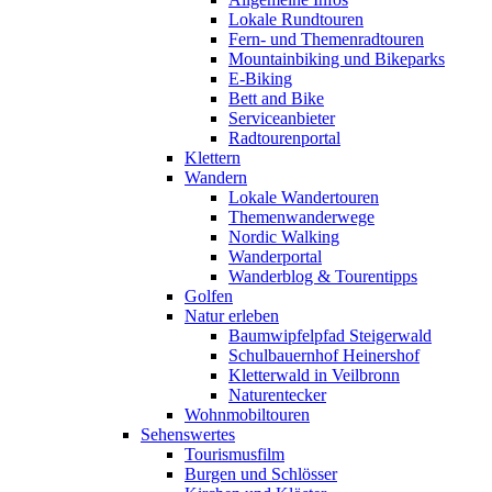
Lokale Rundtouren
Fern- und Themenradtouren
Mountainbiking und Bikeparks
E-Biking
Bett and Bike
Serviceanbieter
Radtourenportal
Klettern
Wandern
Lokale Wandertouren
Themenwanderwege
Nordic Walking
Wanderportal
Wanderblog & Tourentipps
Golfen
Natur erleben
Baumwipfelpfad Steigerwald
Schulbauernhof Heinershof
Kletterwald in Veilbronn
Naturentecker
Wohnmobiltouren
Sehenswertes
Tourismusfilm
Burgen und Schlösser