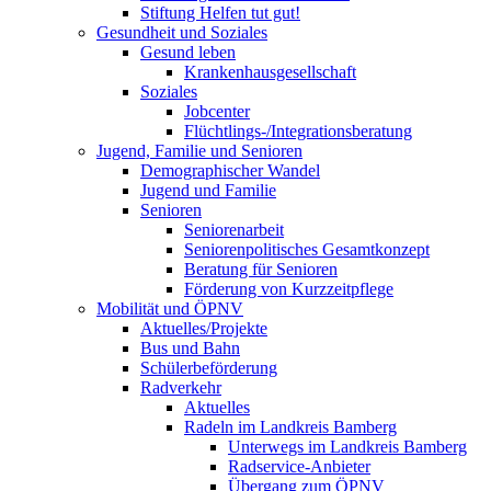
Stiftung Helfen tut gut!
Gesundheit und Soziales
Gesund leben
Krankenhausgesellschaft
Soziales
Jobcenter
Flüchtlings-/Integrationsberatung
Jugend, Familie und Senioren
Demographischer Wandel
Jugend und Familie
Senioren
Seniorenarbeit
Seniorenpolitisches Gesamtkonzept
Beratung für Senioren
Förderung von Kurzzeitpflege
Mobilität und ÖPNV
Aktuelles/Projekte
Bus und Bahn
Schülerbeförderung
Radverkehr
Aktuelles
Radeln im Landkreis Bamberg
Unterwegs im Landkreis Bamberg
Radservice-Anbieter
Übergang zum ÖPNV