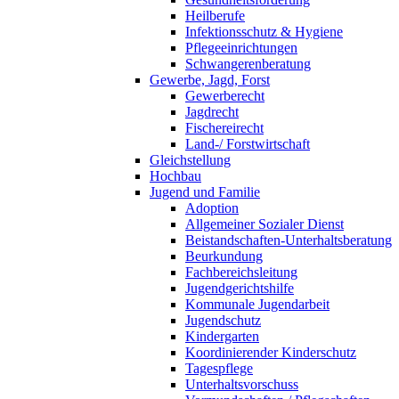
Heilberufe
Infektionsschutz & Hygiene
Pflegeeinrichtungen
Schwangerenberatung
Gewerbe, Jagd, Forst
Gewerberecht
Jagdrecht
Fischereirecht
Land-/ Forstwirtschaft
Gleichstellung
Hochbau
Jugend und Familie
Adoption
Allgemeiner Sozialer Dienst
Beistandschaften-Unterhaltsberatung
Beurkundung
Fachbereichsleitung
Jugendgerichtshilfe
Kommunale Jugendarbeit
Jugendschutz
Kindergarten
Koordinierender Kinderschutz
Tagespflege
Unterhaltsvorschuss