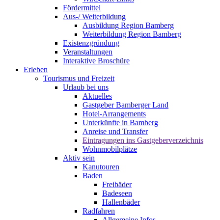
Fördermittel
Aus-/ Weiterbildung
Ausbildung Region Bamberg
Weiterbildung Region Bamberg
Existenzgründung
Veranstaltungen
Interaktive Broschüre
Erleben
Tourismus und Freizeit
Urlaub bei uns
Aktuelles
Gastgeber Bamberger Land
Hotel-Arrangements
Unterkünfte in Bamberg
Anreise und Transfer
Eintragungen ins Gastgeberverzeichnis
Wohnmobilplätze
Aktiv sein
Kanutouren
Baden
Freibäder
Badeseen
Hallenbäder
Radfahren
Allgemeine Infos