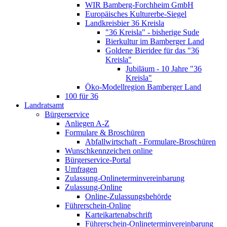
WIR Bamberg-Forchheim GmbH
Europäisches Kulturerbe-Siegel
Landkreisbier 36 Kreisla
"36 Kreisla" - bisherige Sude
Bierkultur im Bamberger Land
Goldene Bieridee für das "36
Kreisla"
Jubiläum - 10 Jahre "36
Kreisla"
Öko-Modellregion Bamberger Land
100 für 36
Landratsamt
Bürgerservice
Anliegen A-Z
Formulare & Broschüren
Abfallwirtschaft - Formulare-Broschüren
Wunschkennzeichen online
Bürgerservice-Portal
Umfragen
Zulassung-Onlineterminvereinbarung
Zulassung-Online
Online-Zulassungsbehörde
Führerschein-Online
Karteikartenabschrift
Führerschein-Onlineterminvereinbarung