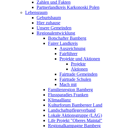
Zahlen und Fakten
Partnerlandkreis Karkonoski Polen
Lebensraum
Geburtsbaum
Hier zuhause
Unsere Gemeinden
Regionalentwicklung
Botschafter Bamberg
Fairer Landkreis
Auszeichnung
Fairführer
Projekte und Aktionen
Projekte
Aktionen
Fairtrade Gemeinden
Fairtrade Schulen
Mach mit
Familienregion Bamberg
Flussparadies Franken
Klimaallianz
Kulturforum Bamberger Land
Landschaftspflegeverband
Lokale Aktionsgruppe (LAG)
Life Projekt "Oberes Maintal"
Regionalkampagne Bamberg