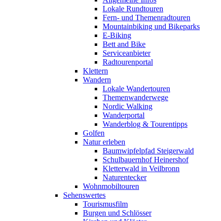
Lokale Rundtouren
Fern- und Themenradtouren
Mountainbiking und Bikeparks
E-Biking
Bett and Bike
Serviceanbieter
Radtourenportal
Klettern
Wandern
Lokale Wandertouren
Themenwanderwege
Nordic Walking
Wanderportal
Wanderblog & Tourentipps
Golfen
Natur erleben
Baumwipfelpfad Steigerwald
Schulbauernhof Heinershof
Kletterwald in Veilbronn
Naturentecker
Wohnmobiltouren
Sehenswertes
Tourismusfilm
Burgen und Schlösser