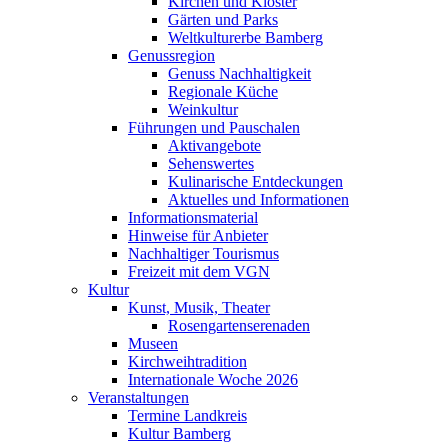
Kirchen und Klöster
Gärten und Parks
Weltkulturerbe Bamberg
Genussregion
Genuss Nachhaltigkeit
Regionale Küche
Weinkultur
Führungen und Pauschalen
Aktivangebote
Sehenswertes
Kulinarische Entdeckungen
Aktuelles und Informationen
Informationsmaterial
Hinweise für Anbieter
Nachhaltiger Tourismus
Freizeit mit dem VGN
Kultur
Kunst, Musik, Theater
Rosengartenserenaden
Museen
Kirchweihtradition
Internationale Woche 2026
Veranstaltungen
Termine Landkreis
Kultur Bamberg