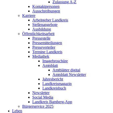
Zulassung A-Z
Kontaktpersonen
Ausschreibungen
Karriere
Arbeitgeber Landkreis
Stellenangebote
Ausbildung
Öffentlichkeitsarbeit
Pressestelle
Pressemitteilungen
Presseverteiler
Termine Landkreis
Mediathek
Imagebroschüre
Amtsblatt
Amtblätter digital
Amtsblatt Newsletter
Jahresbericht
Landkreismagazin
Landkreisbuch
Newsletter
Social Media
Landkreis Bamberg-App
Bürgerservice 2025
Leben