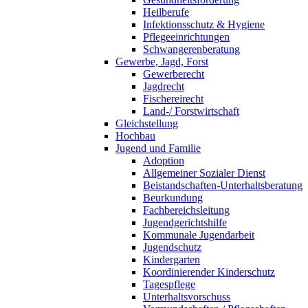
Heilberufe
Infektionsschutz & Hygiene
Pflegeeinrichtungen
Schwangerenberatung
Gewerbe, Jagd, Forst
Gewerberecht
Jagdrecht
Fischereirecht
Land-/ Forstwirtschaft
Gleichstellung
Hochbau
Jugend und Familie
Adoption
Allgemeiner Sozialer Dienst
Beistandschaften-Unterhaltsberatung
Beurkundung
Fachbereichsleitung
Jugendgerichtshilfe
Kommunale Jugendarbeit
Jugendschutz
Kindergarten
Koordinierender Kinderschutz
Tagespflege
Unterhaltsvorschuss