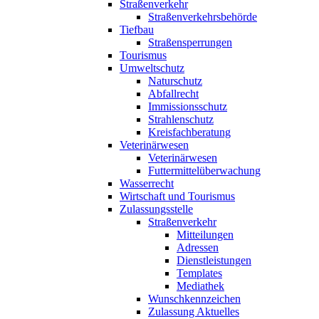
Straßenverkehr
Straßenverkehrsbehörde
Tiefbau
Straßensperrungen
Tourismus
Umweltschutz
Naturschutz
Abfallrecht
Immissionsschutz
Strahlenschutz
Kreisfachberatung
Veterinärwesen
Veterinärwesen
Futtermittelüberwachung
Wasserrecht
Wirtschaft und Tourismus
Zulassungsstelle
Straßenverkehr
Mitteilungen
Adressen
Dienstleistungen
Templates
Mediathek
Wunschkennzeichen
Zulassung Aktuelles