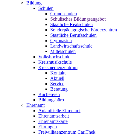
Bildung
Schulen
Grundschulen
Schulisches Bildungsangebot
Staatliche Realschulen
Sonderpädagogische Förderzentren
Staatliche Berufsschulen
Gymnasien
Landwirtschaftsschule
Mittelschulen
Volkshochschule
Kreismusikschule
Kreismedienzentrum
Kontakt
Aktuell
Service
Beratung
Büchereien
Bildungsbüro
Ehrenamt
Anlaufstelle Ehrenamt
Ehrenamtsarbeit
Ehrenamtskarte
Ehrungen
Freiwilligenzentrum CariThek