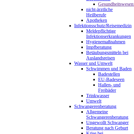
Gesundheitswesen
nicht-ärztliche
Heilberufe
Apotheken
Infektionsschutz/Reisemedizin
Meldepflichtige
Infektionserkrankungen
Hygienemaßnahmen
Impfberatung
Betäubungsmitteln bei
Auslandsreisen
Wasser und Umwelt
Schwimmen und Baden
Badestellen
EU-Badeseen
Hallen- und
Freibäder
Trinkwasser
Umwelt
Schwangerenberatung
Allgemeine
Schwangerenberatung
Ungewollt Schwanger
Beratung nach Geburt
Krise bei