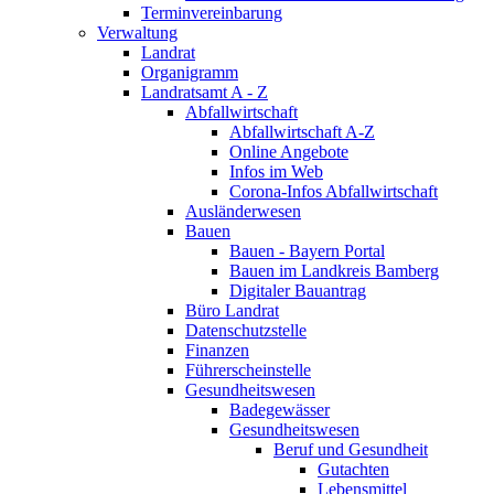
Terminvereinbarung
Verwaltung
Landrat
Organigramm
Landratsamt A - Z
Abfallwirtschaft
Abfallwirtschaft A-Z
Online Angebote
Infos im Web
Corona-Infos Abfallwirtschaft
Ausländerwesen
Bauen
Bauen - Bayern Portal
Bauen im Landkreis Bamberg
Digitaler Bauantrag
Büro Landrat
Datenschutzstelle
Finanzen
Führerscheinstelle
Gesundheitswesen
Badegewässer
Gesundheitswesen
Beruf und Gesundheit
Gutachten
Lebensmittel