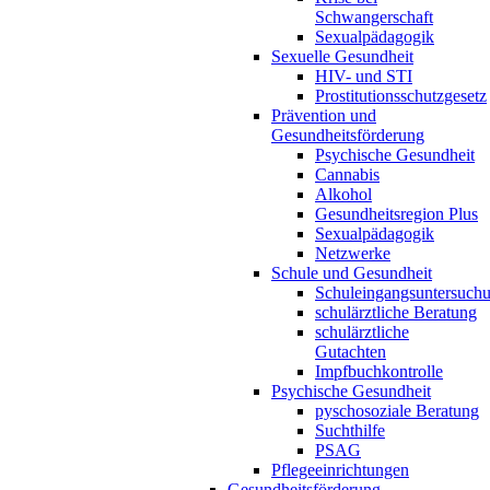
Schwangerschaft
Sexualpädagogik
Sexuelle Gesundheit
HIV- und STI
Prostitutionsschutzgesetz
Prävention und
Gesundheitsförderung
Psychische Gesundheit
Cannabis
Alkohol
Gesundheitsregion Plus
Sexualpädagogik
Netzwerke
Schule und Gesundheit
Schuleingangsuntersuch
schulärztliche Beratung
schulärztliche
Gutachten
Impfbuchkontrolle
Psychische Gesundheit
pyschosoziale Beratung
Suchthilfe
PSAG
Pflegeeinrichtungen
Gesundheitsförderung