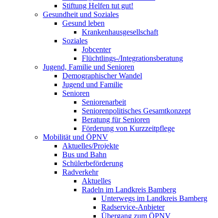
Stiftung Helfen tut gut!
Gesundheit und Soziales
Gesund leben
Krankenhausgesellschaft
Soziales
Jobcenter
Flüchtlings-/Integrationsberatung
Jugend, Familie und Senioren
Demographischer Wandel
Jugend und Familie
Senioren
Seniorenarbeit
Seniorenpolitisches Gesamtkonzept
Beratung für Senioren
Förderung von Kurzzeitpflege
Mobilität und ÖPNV
Aktuelles/Projekte
Bus und Bahn
Schülerbeförderung
Radverkehr
Aktuelles
Radeln im Landkreis Bamberg
Unterwegs im Landkreis Bamberg
Radservice-Anbieter
Übergang zum ÖPNV