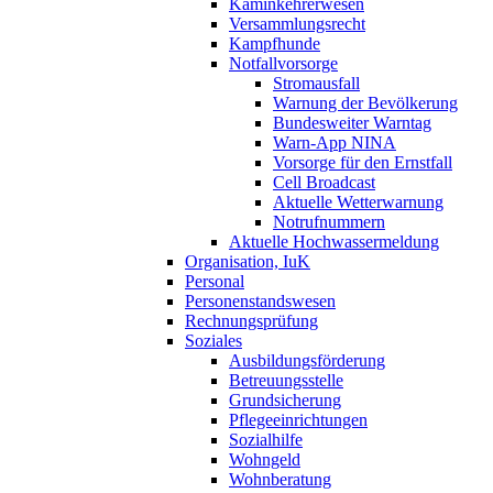
Kaminkehrerwesen
Versammlungsrecht
Kampfhunde
Notfallvorsorge
Stromausfall
Warnung der Bevölkerung
Bundesweiter Warntag
Warn-App NINA
Vorsorge für den Ernstfall
Cell Broadcast
Aktuelle Wetterwarnung
Notrufnummern
Aktuelle Hochwassermeldung
Organisation, IuK
Personal
Personenstandswesen
Rechnungsprüfung
Soziales
Ausbildungsförderung
Betreuungsstelle
Grundsicherung
Pflegeeinrichtungen
Sozialhilfe
Wohngeld
Wohnberatung