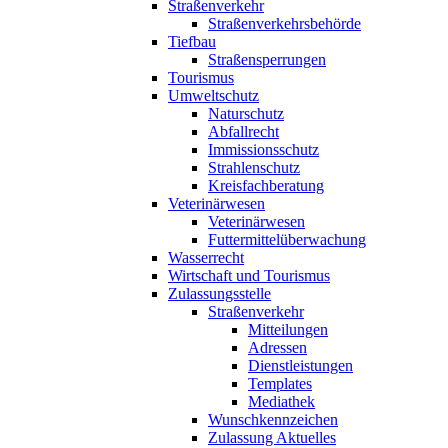
Straßenverkehr
Straßenverkehrsbehörde
Tiefbau
Straßensperrungen
Tourismus
Umweltschutz
Naturschutz
Abfallrecht
Immissionsschutz
Strahlenschutz
Kreisfachberatung
Veterinärwesen
Veterinärwesen
Futtermittelüberwachung
Wasserrecht
Wirtschaft und Tourismus
Zulassungsstelle
Straßenverkehr
Mitteilungen
Adressen
Dienstleistungen
Templates
Mediathek
Wunschkennzeichen
Zulassung Aktuelles