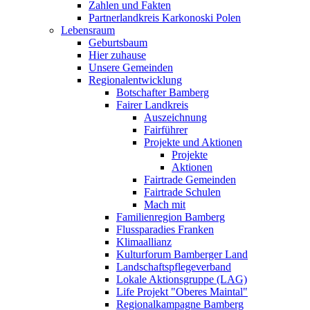
Zahlen und Fakten
Partnerlandkreis Karkonoski Polen
Lebensraum
Geburtsbaum
Hier zuhause
Unsere Gemeinden
Regionalentwicklung
Botschafter Bamberg
Fairer Landkreis
Auszeichnung
Fairführer
Projekte und Aktionen
Projekte
Aktionen
Fairtrade Gemeinden
Fairtrade Schulen
Mach mit
Familienregion Bamberg
Flussparadies Franken
Klimaallianz
Kulturforum Bamberger Land
Landschaftspflegeverband
Lokale Aktionsgruppe (LAG)
Life Projekt "Oberes Maintal"
Regionalkampagne Bamberg