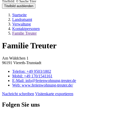
Titelbild:
© Sasche Trier
Titelbild ausblenden
Startseite
Landratsamt
Verwaltung
Kontaktpersonen
Familie Treuter
Familie Treuter
Am Wäldchen 1
96191 Viereth-Trunstadt
Telefon:
+49 9503/1802
Mobil:
+49 170/1541161
E-Mail:
info@ferienwohnung-treuter.de
Web:
www.ferienwohnung-treuter.de/
Nachricht schreiben
Visitenkarte exportieren
Folgen Sie uns