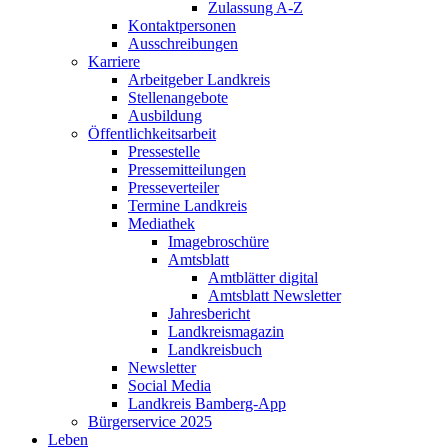
Zulassung A-Z
Kontaktpersonen
Ausschreibungen
Karriere
Arbeitgeber Landkreis
Stellenangebote
Ausbildung
Öffentlichkeitsarbeit
Pressestelle
Pressemitteilungen
Presseverteiler
Termine Landkreis
Mediathek
Imagebroschüre
Amtsblatt
Amtblätter digital
Amtsblatt Newsletter
Jahresbericht
Landkreismagazin
Landkreisbuch
Newsletter
Social Media
Landkreis Bamberg-App
Bürgerservice 2025
Leben