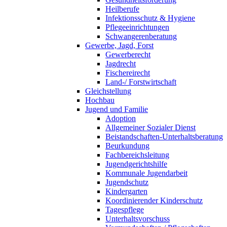
Heilberufe
Infektionsschutz & Hygiene
Pflegeeinrichtungen
Schwangerenberatung
Gewerbe, Jagd, Forst
Gewerberecht
Jagdrecht
Fischereirecht
Land-/ Forstwirtschaft
Gleichstellung
Hochbau
Jugend und Familie
Adoption
Allgemeiner Sozialer Dienst
Beistandschaften-Unterhaltsberatung
Beurkundung
Fachbereichsleitung
Jugendgerichtshilfe
Kommunale Jugendarbeit
Jugendschutz
Kindergarten
Koordinierender Kinderschutz
Tagespflege
Unterhaltsvorschuss