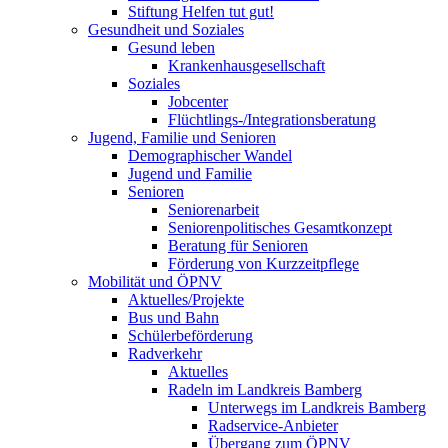
Stiftung Helfen tut gut!
Gesundheit und Soziales
Gesund leben
Krankenhausgesellschaft
Soziales
Jobcenter
Flüchtlings-/Integrationsberatung
Jugend, Familie und Senioren
Demographischer Wandel
Jugend und Familie
Senioren
Seniorenarbeit
Seniorenpolitisches Gesamtkonzept
Beratung für Senioren
Förderung von Kurzzeitpflege
Mobilität und ÖPNV
Aktuelles/Projekte
Bus und Bahn
Schülerbeförderung
Radverkehr
Aktuelles
Radeln im Landkreis Bamberg
Unterwegs im Landkreis Bamberg
Radservice-Anbieter
Übergang zum ÖPNV