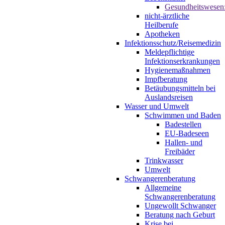
Gesundheitswesen
nicht-ärztliche
Heilberufe
Apotheken
Infektionsschutz/Reisemedizin
Meldepflichtige
Infektionserkrankungen
Hygienemaßnahmen
Impfberatung
Betäubungsmitteln bei
Auslandsreisen
Wasser und Umwelt
Schwimmen und Baden
Badestellen
EU-Badeseen
Hallen- und
Freibäder
Trinkwasser
Umwelt
Schwangerenberatung
Allgemeine
Schwangerenberatung
Ungewollt Schwanger
Beratung nach Geburt
Krise bei