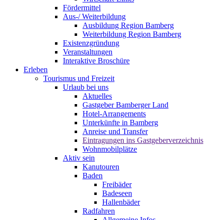
Fördermittel
Aus-/ Weiterbildung
Ausbildung Region Bamberg
Weiterbildung Region Bamberg
Existenzgründung
Veranstaltungen
Interaktive Broschüre
Erleben
Tourismus und Freizeit
Urlaub bei uns
Aktuelles
Gastgeber Bamberger Land
Hotel-Arrangements
Unterkünfte in Bamberg
Anreise und Transfer
Eintragungen ins Gastgeberverzeichnis
Wohnmobilplätze
Aktiv sein
Kanutouren
Baden
Freibäder
Badeseen
Hallenbäder
Radfahren
Allgemeine Infos