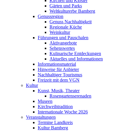
Kirchen und Klöster
Gärten und Parks
Weltkulturerbe Bamberg
Genussregion
Genuss Nachhaltigkeit
Regionale Küche
Weinkultur
Führungen und Pauschalen
Aktivangebote
Sehenswertes
Kulinarische Entdeckungen
Aktuelles und Informationen
Informationsmaterial
Hinweise für Anbieter
Nachhaltiger Tourismus
Freizeit mit dem VGN
Kultur
Kunst, Musik, Theater
Rosengartenserenaden
Museen
Kirchweihtradition
Internationale Woche 2026
Veranstaltungen
Termine Landkreis
Kultur Bamberg