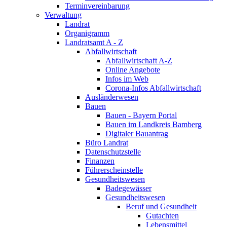
Terminvereinbarung
Verwaltung
Landrat
Organigramm
Landratsamt A - Z
Abfallwirtschaft
Abfallwirtschaft A-Z
Online Angebote
Infos im Web
Corona-Infos Abfallwirtschaft
Ausländerwesen
Bauen
Bauen - Bayern Portal
Bauen im Landkreis Bamberg
Digitaler Bauantrag
Büro Landrat
Datenschutzstelle
Finanzen
Führerscheinstelle
Gesundheitswesen
Badegewässer
Gesundheitswesen
Beruf und Gesundheit
Gutachten
Lebensmittel