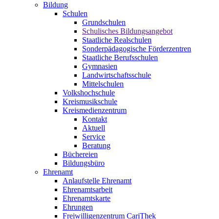
Bildung
Schulen
Grundschulen
Schulisches Bildungsangebot
Staatliche Realschulen
Sonderpädagogische Förderzentren
Staatliche Berufsschulen
Gymnasien
Landwirtschaftsschule
Mittelschulen
Volkshochschule
Kreismusikschule
Kreismedienzentrum
Kontakt
Aktuell
Service
Beratung
Büchereien
Bildungsbüro
Ehrenamt
Anlaufstelle Ehrenamt
Ehrenamtsarbeit
Ehrenamtskarte
Ehrungen
Freiwilligenzentrum CariThek