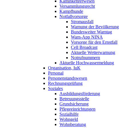
Kaminkehrerwesen
Versammlungsrecht
Kampfhunde
Notfallvorsorge
Stromausfall
Warnung der Bevölkerung
Bundesweiter Warntag
Warn-App NINA
Vorsorge für den Ernstfall
Cell Broadcast
Aktuelle Wetterwarnung
Notrufnummern
Aktuelle Hochwassermeldung
Organisation, IuK
Personal
Personenstandswesen
Rechnungsprüfung
Soziales
Ausbildungsförderung
Betreuungsstelle
Grundsicherung
Pflegeeinrichtungen
Sozialhilfe
Wohngeld
Wohnberatung