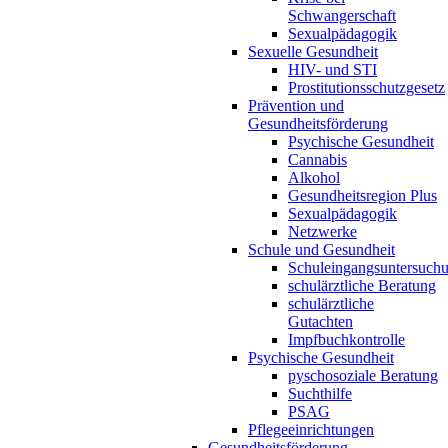
Schwangerschaft
Sexualpädagogik
Sexuelle Gesundheit
HIV- und STI
Prostitutionsschutzgesetz
Prävention und
Gesundheitsförderung
Psychische Gesundheit
Cannabis
Alkohol
Gesundheitsregion Plus
Sexualpädagogik
Netzwerke
Schule und Gesundheit
Schuleingangsuntersuch
schulärztliche Beratung
schulärztliche
Gutachten
Impfbuchkontrolle
Psychische Gesundheit
pyschosoziale Beratung
Suchthilfe
PSAG
Pflegeeinrichtungen
Gesundheitsförderung