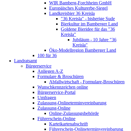
WIR Bamberg-Forchheim GmbH
Europäisches Kulturerbe-Siegel
Landkreisbier 36 Kreisla
"36 Kreisla" - bisherige Sude
Bierkultur im Bamberger Land
Goldene Bieridee für das "36
Kreisla"
Jubiläum - 10 Jahre "36
Kreisla"
Öko-Modellregion Bamberger Land
100 für 36
Landratsamt
Bürgerservice
Anliegen A-Z
Formulare & Broschüren
Abfallwirtschaft - Formulare-Broschüren
Wunschkennzeichen online
Bürgerservice-Portal
Umfragen
Zulassung-Onlineterminvereinbarung
Zulassung-Online
Online-Zulassungsbehörde
Führerschein-Online
Karteikartenabschrift
Führerschein-Onlineterminvereinbarung