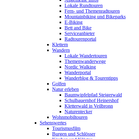
Lokale Rundtouren
Fern- und Themenradtouren
Mountainbiking und Bikeparks
E-Biking
Bett and Bike
Serviceanbieter
Radtourenportal
Klettern
Wandern
Lokale Wandertouren
Themenwanderwege
Nordic Walking
Wanderportal
Wanderblog & Tourentipps
Golfen
Natur erleben
Baumwipfelpfad Steigerwald
Schulbauernhof Heinershof
Kletterwald in Veilbronn
Naturentecker
Wohnmobiltouren
Sehenswertes
Tourismusfilm
Burgen und Schlösser