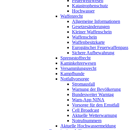
Feuerwehrwesen
Katastrophenschutz
Hochwasser
Waffenrecht
Allgemeine Informationen
Gesetzesänderungen
Kleiner Waffenschein
Waffenschein
Waffenbesitzkarte
Europäischer Feuerwaffenpass
Sichere Aufbewahrung
Sprengstoffrecht
Kaminkehrerwesen
Versammlungsrecht
Kampfhunde
Notfallvorsorge
Stromausfall
Warnung der Bevölkerung
Bundesweiter Warntag
Warn-App NINA
Vorsorge für den Ernstfall
Cell Broadcast
Aktuelle Wetterwarnung
Notrufnummern
Aktuelle Hochwassermeldung