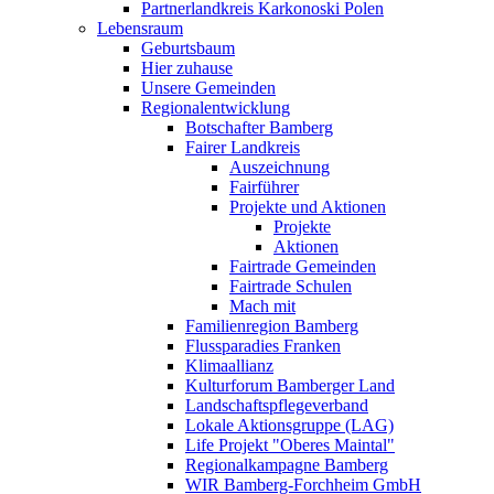
Partnerlandkreis Karkonoski Polen
Lebensraum
Geburtsbaum
Hier zuhause
Unsere Gemeinden
Regionalentwicklung
Botschafter Bamberg
Fairer Landkreis
Auszeichnung
Fairführer
Projekte und Aktionen
Projekte
Aktionen
Fairtrade Gemeinden
Fairtrade Schulen
Mach mit
Familienregion Bamberg
Flussparadies Franken
Klimaallianz
Kulturforum Bamberger Land
Landschaftspflegeverband
Lokale Aktionsgruppe (LAG)
Life Projekt "Oberes Maintal"
Regionalkampagne Bamberg
WIR Bamberg-Forchheim GmbH