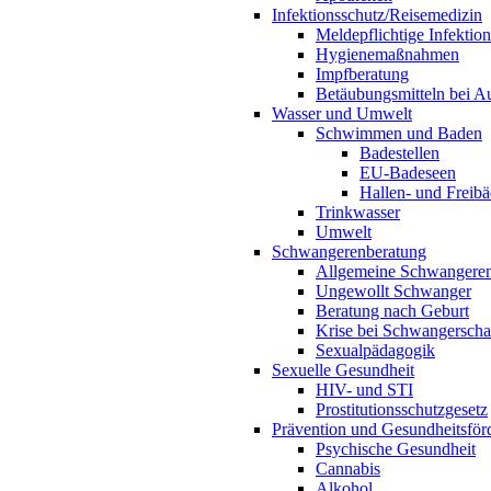
Infektionsschutz/Reisemedizin
Meldepflichtige Infektio
Hygienemaßnahmen
Impfberatung
Betäubungsmitteln bei Au
Wasser und Umwelt
Schwimmen und Baden
Badestellen
EU-Badeseen
Hallen- und Freibä
Trinkwasser
Umwelt
Schwangerenberatung
Allgemeine Schwangeren
Ungewollt Schwanger
Beratung nach Geburt
Krise bei Schwangerscha
Sexualpädagogik
Sexuelle Gesundheit
HIV- und STI
Prostitutionsschutzgesetz
Prävention und Gesundheitsför
Psychische Gesundheit
Cannabis
Alkohol