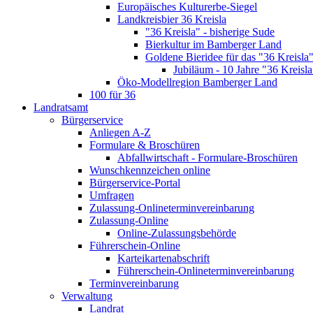
Europäisches Kulturerbe-Siegel
Landkreisbier 36 Kreisla
"36 Kreisla" - bisherige Sude
Bierkultur im Bamberger Land
Goldene Bieridee für das "36 Kreisla
Jubiläum - 10 Jahre "36 Kreisla
Öko-Modellregion Bamberger Land
100 für 36
Landratsamt
Bürgerservice
Anliegen A-Z
Formulare & Broschüren
Abfallwirtschaft - Formulare-Broschüren
Wunschkennzeichen online
Bürgerservice-Portal
Umfragen
Zulassung-Onlineterminvereinbarung
Zulassung-Online
Online-Zulassungsbehörde
Führerschein-Online
Karteikartenabschrift
Führerschein-Onlineterminvereinbarung
Terminvereinbarung
Verwaltung
Landrat