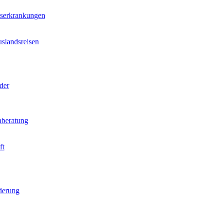
nserkrankungen
slandsreisen
der
beratung
ft
derung