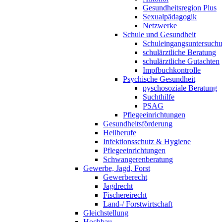
Gesundheitsregion Plus
Sexualpädagogik
Netzwerke
Schule und Gesundheit
Schuleingangsuntersuch
schulärztliche Beratung
schulärztliche Gutachten
Impfbuchkontrolle
Psychische Gesundheit
pyschosoziale Beratung
Suchthilfe
PSAG
Pflegeeinrichtungen
Gesundheitsförderung
Heilberufe
Infektionsschutz & Hygiene
Pflegeeinrichtungen
Schwangerenberatung
Gewerbe, Jagd, Forst
Gewerberecht
Jagdrecht
Fischereirecht
Land-/ Forstwirtschaft
Gleichstellung
Hochbau